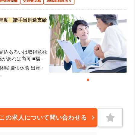
会保険完備
交通費支給
退職金制度あり
万円程度 諸手当別途支給
得見込あるいは取得意欲
格があれば尚可 ■福祉
優遇致します
給休暇 慶弔休暇 出産・
この求人について問い合わせる