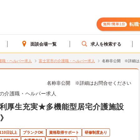
転職
無料!簡単1分
面談会場一覧
求人を検索する
護職・ヘルパー求人
富士宮市の介護職・ヘルパー求人
名称非公開 ※詳細は
名称非公開 ※詳細はお問合せください
の介護職・ヘルパー求人
利厚生充実★多機能型居宅介護施設
》
110日以上
ブランクOK
資格取得サポート
研修制度あり