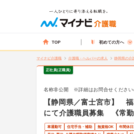
TOP
初めての方へ
マイナビ介護職
介護職・ヘルパーの求人
静岡県の介
正社員(正職員)
名称非公開 ※詳細はお問合せください
【静岡県／富士宮市】 福
にて介護職員募集 《常勤
車通勤可
住宅手当・補助
無資格OK
年間休日