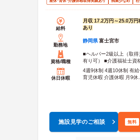
産休･育休･介護休暇取得実績あり
残業少なめ
社
月収 17.2万円～25.0
あり
給料
静岡県
富士宮市
勤務地
■ヘルパー2級以上（取
有り可） ■介護福祉士資
資格/職種
施設での実務経験ある方
4週9休制 4週10休制 有
育児休暇 介護休暇 月9休
休日休暇
年間休日日数：112日 初年度有給日数：10日 最
大有給日数：20日
施設見学のご相談
無料