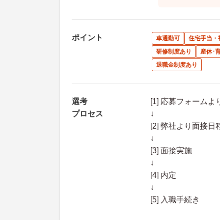
ポイント
車通勤可
住宅手当・
研修制度あり
産休･
退職金制度あり
選考
[1] 応募フォーム
プロセス
↓
[2] 弊社より面
↓
[3] 面接実施
↓
[4] 内定
↓
[5] 入職手続き