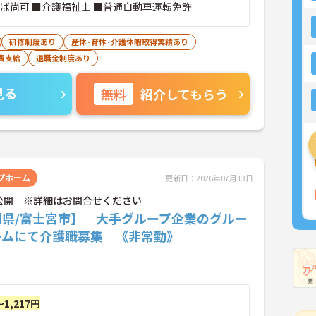
れば尚可 ■介護福祉士 ■普通自動車運転免許
研修制度あり
産休･育休･介護休暇取得実績あり
費支給
退職金制度あり
見る
無料
紹介してもらう
プホーム
更新日：2026年07月13日
公開 ※詳細はお問合せください
岡県/富士宮市】 大手グループ企業のグルー
ームにて介護職募集 《非常勤》
～1,217円