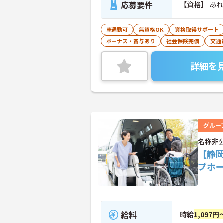
応募要件
【資格】 あ
車通勤可
無資格OK
資格取得サポート
ボーナス・賞与あり
社会保険完備
交通
詳細を
グルー
名称非
【静
プホ
給料
時給
1,097円