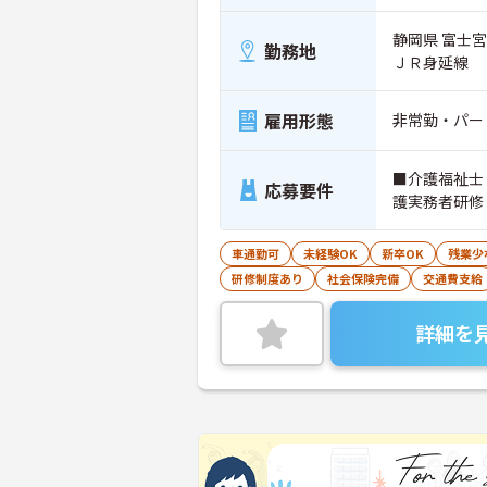
静岡県 富士
勤務地
ＪＲ身延線
雇用形態
非常勤・パー
■介護福祉士
応募要件
護実務者研修
車通勤可
未経験OK
新卒OK
残業少
研修制度あり
社会保険完備
交通費支給
詳細を