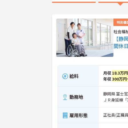
特別養
社会福
【静
間休日
月収
18.3万
給料
年収
300万円
静岡県 富士
勤務地
ＪＲ身延線「
雇用形態
正社員(正職員