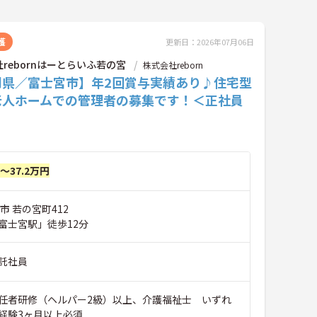
護
更新日：2026年07月06日
rebornはーとらいふ若の宮
株式会社reborn
岡県／富士宮市】年2回賞与実績あり♪住宅型
老人ホームでの管理者の募集です！＜正社員
円～37.2万円
市 若の宮町412
富士宮駅」徒歩12分
託社員
任者研修（ヘルパー2級）以上、介護福祉士 いずれ
経験3ヶ月以上必須