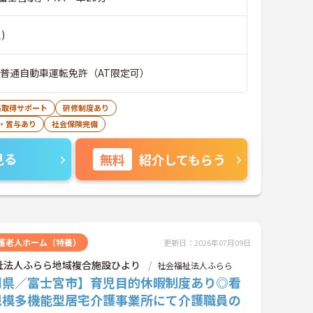
)
■普通自動車運転免許（AT限定可）
格取得サポート
研修制度あり
・賞与あり
社会保険完備
見る
無料
紹介してもらう
護老人ホーム（特養）
更新日：2026年07月09日
祉法人ふらら地域複合施設ひより
社会福祉法人ふらら
岡県／富士宮市】育児目的休暇制度あり◎看
規模多機能型居宅介護事業所にて介護職員の