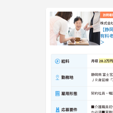
訪問看
株式会社
【静
有料
＞
給料
月収
28.2万
静岡県 富士宮
勤務地
ＪＲ身延線「
雇用形態
契約社員・嘱
■介護職員初
応募要件
か必須■実務