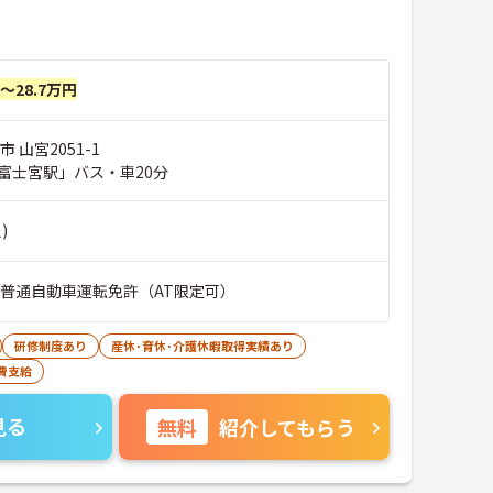
！
円～28.7万円
 山宮2051-1
富士宮駅」バス・車20分
)
■普通自動車運転免許（AT限定可）
研修制度あり
産休･育休･介護休暇取得実績あり
費支給
見る
無料
紹介してもらう