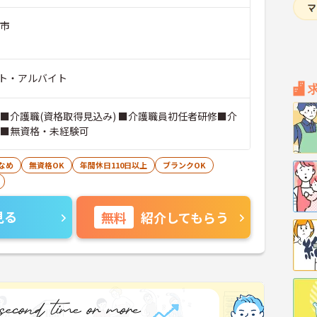
宮市
ト・アルバイト
 ■介護職(資格取得見込み) ■介護職員初任者研修■介
 ■無資格・未経験可
なめ
無資格OK
年間休日110日以上
ブランクOK
見る
無料
紹介してもらう