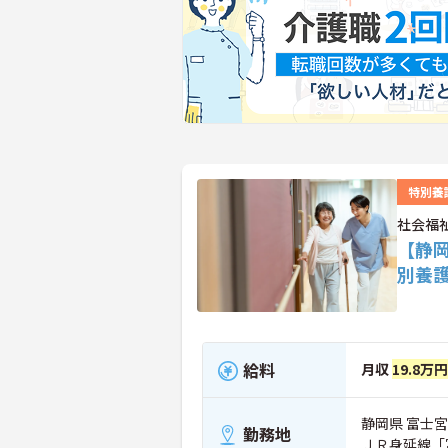
特別養
社会福
【静
別養
給料
月収
19.8万
静岡県 富士宮市
勤務地
ＪＲ身延線「