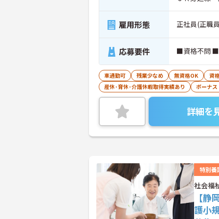
雇用形態
正社員(正職員
応募要件
■資格不問 
車通勤可
残業少なめ
無資格OK
資
産休･育休･介護休暇取得実績あり
ボーナス
詳細を
特別養
社会福
【静
護小