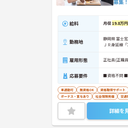
募集
給料
月収
19.8万
静岡県 富士宮市
勤務地
ＪＲ身延線「
雇用形態
正社員(正職員
応募要件
■資格不問 
車通勤可
無資格OK
資格取得サポート
ボーナス・賞与あり
社会保険完備
交通
詳細を