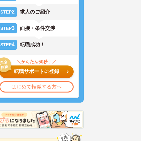
2
求人のご紹介
STEP
3
面接・条件交渉
STEP
4
転職成功！
STEP
転職サポートに登録
はじめて転職する方へ