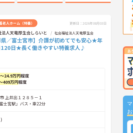
護老人ホーム（特養）
更新日：2026年08月03日
祉法人天竜厚生会しらいと
社会福祉法人天竜厚生会
岡県／富士宮市】介護が初めてでも安心★年
120日★長く働きやすい特養求人♪
円～24.9万円
程度
～409万円
程度
宮市 上井出１２８５－１
富士宮駅」バス・車22分
マ
お
)