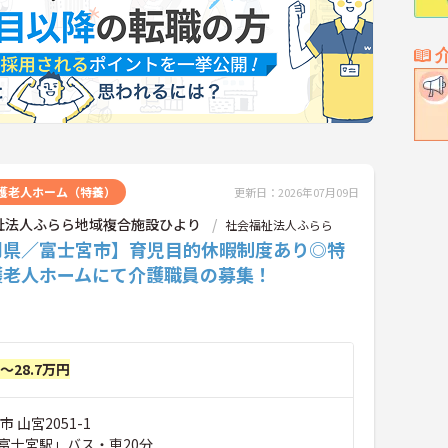
護老人ホーム（特養）
更新日：2026年07月09日
祉法人ふらら地域複合施設ひより
社会福祉法人ふらら
岡県／富士宮市】育児目的休暇制度あり◎特
護老人ホームにて介護職員の募集！
円～28.7万円
 山宮2051-1
富士宮駅」バス・車20分