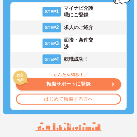
マイナビ介護
1
STEP
職にご登録
2
求人のご紹介
STEP
面接・条件交
3
STEP
渉
4
転職成功！
STEP
転職サポートに登録
はじめて転職する方へ