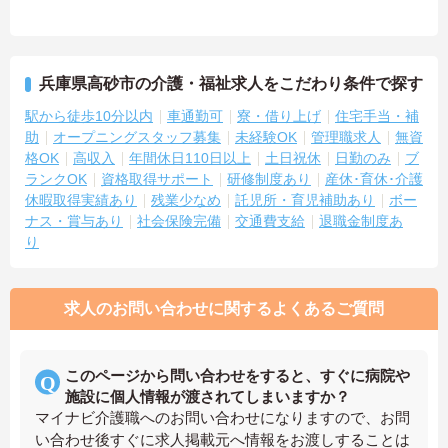
兵庫県高砂市の介護・福祉求人をこだわり条件で探す
駅から徒歩10分以内
車通勤可
寮・借り上げ
住宅手当・補
助
オープニングスタッフ募集
未経験OK
管理職求人
無資
格OK
高収入
年間休日110日以上
土日祝休
日勤のみ
ブ
ランクOK
資格取得サポート
研修制度あり
産休･育休･介護
休暇取得実績あり
残業少なめ
託児所・育児補助あり
ボー
ナス・賞与あり
社会保険完備
交通費支給
退職金制度あ
り
求人のお問い合わせに関するよくあるご質問
このページから問い合わせをすると、すぐに病院や
施設に個人情報が渡されてしまいますか？
マイナビ介護職へのお問い合わせになりますので、お問
い合わせ後すぐに求人掲載元へ情報をお渡しすることは