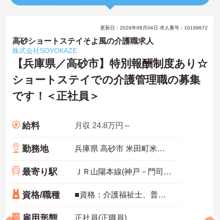
更新日：2026年08月04日 求人番号：10199672
高砂ショートステイそよ風の介護職求人
株式会社SOYOKAZE
【兵庫県／高砂市】特別報酬制度あり☆
ショートステイでの介護管理職の募集
です！＜正社員＞
給料
月収 24.8万円～
勤務地
兵庫県 高砂市 米田町米田1135-1
最寄り駅
ＪＲ山陽本線(神戸－門司)「宝殿駅」徒歩16分
資格/職種
■資格：介護福祉士、普通自動車免許 ■経験：介護業務経験3年以上必須
雇用形態
正社員(正職員)