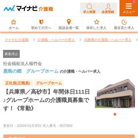
0
1
求人検索
会員登録
メニュー
ホーム
初めての方へ
面談会場一覧
保存した求人
最近見た求人
マイナビ介護職
介護職・ヘルパーの求人
兵庫県の介護職・ヘルパー求人
募集停止
社会福祉法人福竹会
鹿島の郷 グループホーム
の介護職・ヘルパー求人
正社員(正職員)
グループホーム
【兵庫県／高砂市】年間休日111日
♪グループホームの介護職員募集で
す！《常勤》
更新日：2026年01月30日 求人番号：9027809