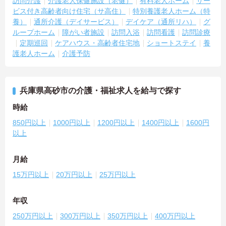
訪問介護
介護老人保健施設（老健）
有料老人ホーム
サー
ビス付き高齢者向け住宅（サ高住）
特別養護老人ホーム（特
養）
通所介護（デイサービス）
デイケア（通所リハ）
グ
ループホーム
障がい者施設
訪問入浴
訪問看護
訪問診療
定期巡回
ケアハウス・高齢者住宅地
ショートステイ
養
護老人ホーム
介護予防
兵庫県高砂市の介護・福祉求人を給与で探す
時給
850円以上
1000円以上
1200円以上
1400円以上
1600円
以上
月給
15万円以上
20万円以上
25万円以上
年収
250万円以上
300万円以上
350万円以上
400万円以上