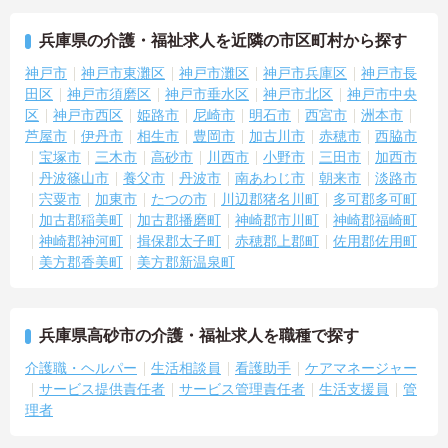
兵庫県の介護・福祉求人を近隣の市区町村から探す
神戸市
神戸市東灘区
神戸市灘区
神戸市兵庫区
神戸市長
田区
神戸市須磨区
神戸市垂水区
神戸市北区
神戸市中央
区
神戸市西区
姫路市
尼崎市
明石市
西宮市
洲本市
芦屋市
伊丹市
相生市
豊岡市
加古川市
赤穂市
西脇市
宝塚市
三木市
高砂市
川西市
小野市
三田市
加西市
丹波篠山市
養父市
丹波市
南あわじ市
朝来市
淡路市
宍粟市
加東市
たつの市
川辺郡猪名川町
多可郡多可町
加古郡稲美町
加古郡播磨町
神崎郡市川町
神崎郡福崎町
神崎郡神河町
揖保郡太子町
赤穂郡上郡町
佐用郡佐用町
美方郡香美町
美方郡新温泉町
兵庫県高砂市の介護・福祉求人を職種で探す
介護職・ヘルパー
生活相談員
看護助手
ケアマネージャー
サービス提供責任者
サービス管理責任者
生活支援員
管
理者