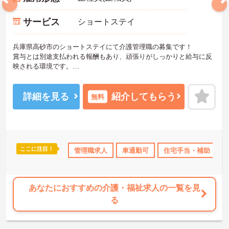
サービス
ショートステイ
兵庫県高砂市のショートステイにて介護管理職の募集です！
賞与とは別途支払われる報酬もあり、頑張りがしっかりと給与に反
映される環境です。
ご興味ある方には、面接対策ポイントなど、さらに詳細をお話しい
たしますのでお気軽にご相談ください！
詳細を見る
紹介してもらう
無料
ここに注目！
K
社会保険完備
管理職求人
車通勤可
住宅手当・補助
あなたにおすすめの介護・福祉求人の一覧を見
る