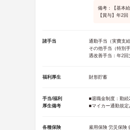
備考：【基本給】1
【賞与】年2回
諸手当
通勤手当（実費支給上
その他手当（特別手当：
遇改善手当：年2回
福利厚生
財形貯蓄
手当/福利
■退職金制度：勤続
厚生備考
■マイカー通勤規定
各種保険
雇用保険 労災保険