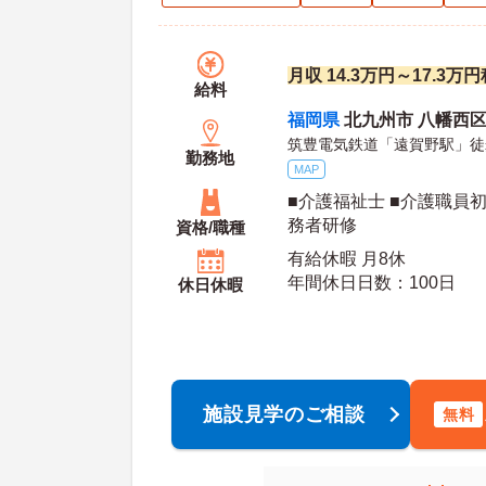
月収 14.3万円～17.3
給料
福岡県
北九州市 八幡西区
筑豊電気鉄道「遠賀野駅」徒
勤務地
MAP
■介護福祉士 ■介護職員
務者研修
資格/職種
有給休暇 月8休
年間休日日数：100日
休日休暇
施設見学のご相談
無料