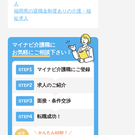
人
福岡県の退職金制度ありの介護・福
祉求人
マイナビ介護職に
お気軽にご相談
下さい！
1
マイナビ介護職にご登録
STEP
2
求人のご紹介
STEP
3
面接・条件交渉
STEP
4
転職成功！
STEP