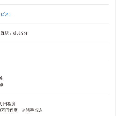
ービス）
野駅」徒歩9分
修
修
6万円程度
7.3万円程度 ※諸手当込