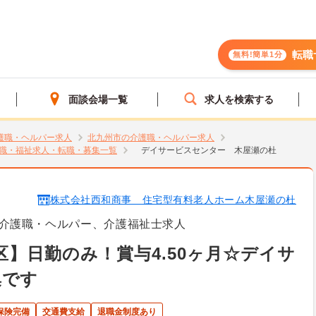
転職
無料!簡単1分
面談会場一覧
求人を検索する
護職・ヘルパー求人
北九州市の介護職・ヘルパー求人
職・福祉求人・転職・募集一覧
デイサービスセンター 木屋瀬の杜
株式会社西和商事 住宅型有料老人ホーム木屋瀬の杜
介護職・ヘルパー、介護福祉士求人
区】日勤のみ！賞与4.50ヶ月☆デイサ
集です
保険完備
交通費支給
退職金制度あり