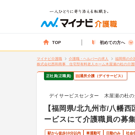
TOP
初めての方へ
マイナビ介護職
介護職・ヘルパーの求人
福岡県の介
株式会社西和商事 住宅型有料老人ホーム木屋瀬の杜の介護
正社員(正職員)
通所介護（デイサービス）
デイサービスセンター 木屋瀬の杜の
【福岡県/北九州市/八幡西
ービスにて介護職員の募
駅から徒歩10分以内
車通勤可
日勤のみ
社会