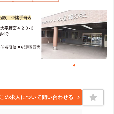
万円程度 ※諸手当込
大字野面４２０-３
歩9分
初任者研修 ■介護職員実
この求人について問い合わせる