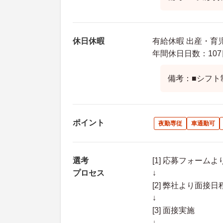
休日休暇
有給休暇 出産・育
年間休日日数：107
備考：■シフト
ポイント
夜勤専従
車通勤可
選考
[1] 応募フォーム
プロセス
↓
[2] 弊社より面
↓
[3] 面接実施
↓