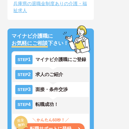
兵庫県の退職金制度ありの介護・福
祉求人
マイナビ介護職に
お気軽にご相談
下さい！
1
マイナビ介護職にご登録
STEP
2
求人のご紹介
STEP
3
面接・条件交渉
STEP
4
転職成功！
STEP
転職サポートに登録