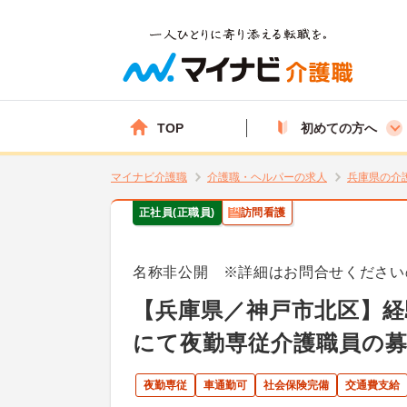
TOP
初めての方へ
マイナビ介護職
介護職・ヘルパーの求人
兵庫県の介
正社員(正職員)
訪問看護
名称非公開 ※詳細はお問合せください
【兵庫県／神戸市北区】経
にて夜勤専従介護職員の
夜勤専従
車通勤可
社会保険完備
交通費支給