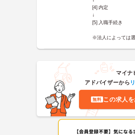
[4] 内定
↓
[5] 入職手続き
※法人によっては
マイナ
アドバイザーから
この求人を
無料