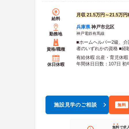
月収 21.5万円～21.5
給料
兵庫県
神戸市北区
神戸電鉄有馬線
勤務地
■ホームヘルパー2級、
者のいずれかの資格 ■経
資格/職種
有給休暇 出産・育児休暇
年間休日日数：107日 初年度有給日数：10日 最
休日休暇
大有給日数：20日
施設見学のご相談
無料
無料
で求