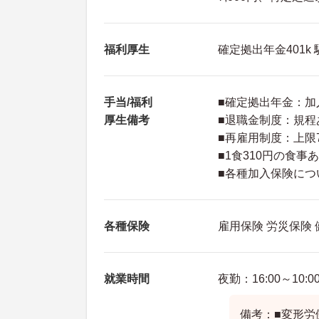
福利厚生
確定拠出年金401k
手当/福利
■確定拠出年金：加
厚生備考
■退職金制度：規程
■再雇用制度：上限
■1食310円の食事
■各種加入保険につ
各種保険
雇用保険 労災保険
就業時間
夜勤：16:00～10:0
備考：■変形労