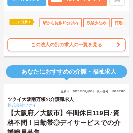
ご興味がある方は是非一度マイナビまでお問合せください！！
ここに注目！
日勤のみ
ブランクOK
駅から徒歩10分以内
研修制度あり
残業少なめ
産休･育休･介護休暇
日勤のみ
この法人の別の求人の一覧を見る
あなたにおすすめの介護・福祉求人
更新日：2026年08月06日 求人番号：10238385
ツクイ大阪南万領の介護職求人
株式会社ツクイ
【大阪府／大阪市】年間休日119日♪資
格不問！日勤帯◎デイサービスでの介
護職員募集