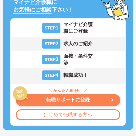
マイナビ介護職に
お気軽にご相談
下さい！
マイナビ介護
1
STEP
職にご登録
2
求人のご紹介
STEP
面接・条件交
3
STEP
渉
4
転職成功！
STEP
転職サポートに登録
はじめて転職する方へ