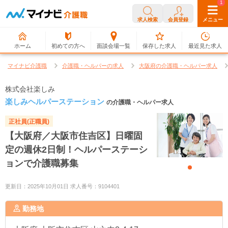
0
1
求人検索
会員登録
メニュー
ホーム
初めての方へ
面談会場一覧
保存した求人
最近見た求人
マイナビ介護職
介護職・ヘルパーの求人
大阪府の介護職・ヘルパー求人
株式会社楽しみ
楽しみヘルパーステーション
の介護職・ヘルパー求人
正社員(正職員)
【大阪府／大阪市住吉区】日曜固
定の週休2日制！ヘルパーステーシ
ョンで介護職募集
更新日：2025年10月01日 求人番号：9104401
勤務地