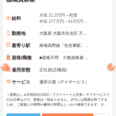
月収 21.3万円～程度
給料
年収 277万円～413万円程度 月給×12ヶ月＋賞与
勤務地
大阪府 大阪市住吉区 万代東4-4-1
最寄り駅
南海高野線「住吉東駅」徒歩10分
資格/職種
■資格不問 ※無資格者:入社半年以内に会社負担で認知症介護基礎研修受講 ■経験：不問
雇用形態
正社員(正職員)
サービス
通所介護（デイサービス）
＜夜勤なし＆年間休日119日！プライベートも充実＞デイサービスで
のお仕事なので、夜勤は一切ありません。夕方には勤務が終了する
ため、ご家族との時間や趣味の時間もしっかり確保できます。さら
に、月9日のお休みに加えて「リフレッシュ休暇」が毎月1日付与さ
れ、年間休日はたっぷり119日。無理なく働き続けられるリズムが整