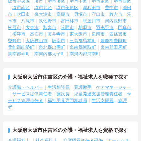
阪市中央区
堺市
堺市堺区
堺市中区
堺市東区
堺市西区
堺市南区
堺市北区
堺市美原区
岸和田市
豊中市
池田
市
吹田市
泉大津市
高槻市
貝塚市
守口市
枚方市
茨
木市
八尾市
泉佐野市
富田林市
寝屋川市
河内長野市
松原市
大東市
和泉市
箕面市
柏原市
羽曳野市
門真市
摂津市
高石市
藤井寺市
東大阪市
泉南市
四條畷市
交野市
大阪狭山市
阪南市
三島郡島本町
豊能郡豊能町
豊能郡能勢町
泉北郡忠岡町
泉南郡熊取町
泉南郡田尻町
泉南郡岬町
南河内郡太子町
南河内郡河南町
大阪府大阪市住吉区の介護・福祉求人を職種で探す
介護職・ヘルパー
生活相談員
看護助手
ケアマネージャー
サービス提供責任者
施設長
児童発達支援管理責任者
サ
ービス管理責任者
福祉用具専門相談員
生活支援員
管理
者
大阪府大阪市住吉区の介護・福祉求人を資格で探す
介護福祉士
社会福祉士
介護職員初任者研修（ホームヘル