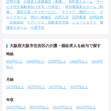
訪問介護
介護老人保健施設（老健）
有料老人ホーム
サー
ビス付き高齢者向け住宅（サ高住）
特別養護老人ホーム（特
養）
通所介護（デイサービス）
デイケア（通所リハ）
グ
ループホーム
障がい者施設
訪問入浴
訪問看護
訪問診療
定期巡回
ケアハウス・高齢者住宅地
ショートステイ
養
護老人ホーム
介護予防
大阪府大阪市住吉区の介護・福祉求人を給与で探す
時給
850円以上
1000円以上
1200円以上
1400円以上
1600円
以上
月給
15万円以上
20万円以上
25万円以上
30万円以上
年収
250万円以上
300万円以上
350万円以上
400万円以上