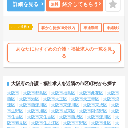
っており、仕事とプライベートのメリハリをつけて働きたい方にぴ
詳細を見る
紹介してもらう
無料
ったりです。
＜充実の研修とキャリアパス ＞資格取得支援制度や自己啓発支援制
度が整っており、働きながらスキルアップを目指せます。また、全
国展開する同社ならではの多彩なキャリアパスがあり、管理職や専
ここに注目！
残業少なめ
託児所・育児補助
駅から徒歩10分以内
無資格OK
車通勤可
年間休日110日以
未経験OK
門職への挑戦、異なるサービスへのキャリアチェンジも可能です。
一人ひとりの「なりたい姿」を応援し、成長をバックアップする体
制が整っています。
あなたにおすすめの介護・福祉求人の一覧を見
る
大阪府の介護・福祉求人を近隣の市区町村から探す
大阪市
大阪市都島区
大阪市福島区
大阪市此花区
大阪市
西区
大阪市港区
大阪市大正区
大阪市天王寺区
大阪市浪
速区
大阪市西淀川区
大阪市東淀川区
大阪市東成区
大阪
市生野区
大阪市旭区
大阪市城東区
大阪市阿倍野区
大阪
市住吉区
大阪市東住吉区
大阪市西成区
大阪市淀川区
大
阪市鶴見区
大阪市住之江区
大阪市平野区
大阪市北区
大