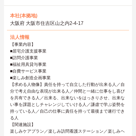
本社(本拠地)
大阪府 大阪市住吉区山之内2-4-17
法人情報
【事業内容】
■居宅介護支援事業
■訪問介護事業
■福祉用具貸与事業
■自費サービス事業
■楽しみ創造企画事業
【求める人物像】責任を持って自立した行動が出来る人／自
分で考え自由な表現が出来る人／仲間と一緒に仕事をし喜び
を共有できる人／出来る、出来ないをはっきりさせ、出来な
い事を課題としチャレンジしていける人／謙虚で学ぶ姿勢を
持っている人／自己の仕事に責任を持って最後まで遂行でき
る人
【関連施設】
楽しみケアプラン／楽しみ訪問看護ステーション／楽しみヘ