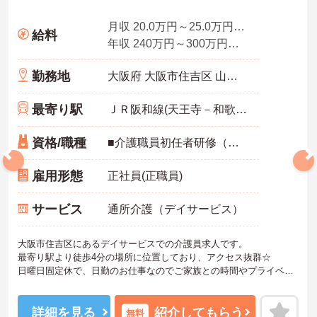
月収 20.0万円～25.0万円程度（諸手当込）
給料
年収 240万円～300万円程度※
勤務地
大阪府 大阪市住吉区 山之内2-4-17
最寄り駅
ＪＲ阪和線(天王寺－和歌山)「我孫子町駅」徒歩10分
資格/職種
■介護職員初任者研修（ヘルパー2級）以上 介護福祉士 ※無資格相談可
雇用形態
正社員(正職員)
サービス
通所介護（デイサービス）
大阪市住吉区にあるデイサービスでの介護員求人です。
最寄り駅より徒歩4分の場所に位置しており、アクセス抜群☆
日曜日固定休で、日勤のお仕事なのでご家族との時間やプライベー
トを大切にしたい方にもおすすめです☆
プロ意識を持って、意欲的に取り組める方歓迎♪スキルアップの為の
研修もあるので、着実に経験やキャリアを積むことが可能です◎
詳細を見る
紹介してもらう
無料