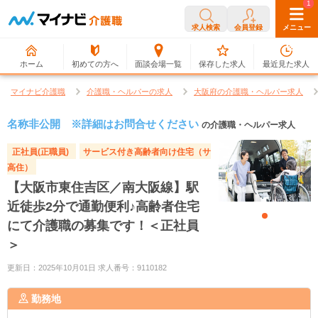
0
1
求人検索
会員登録
メニュー
ホーム
初めての方へ
面談会場一覧
保存した求人
最近見た求人
マイナビ介護職
介護職・ヘルパーの求人
大阪府の介護職・ヘルパー求人
名称非公開 ※詳細はお問合せください
の介護職・ヘルパー求人
正社員(正職員)
サービス付き高齢者向け住宅（サ
高住）
【大阪市東住吉区／南大阪線】駅
近徒歩2分で通勤便利♪高齢者住宅
にて介護職の募集です！＜正社員
＞
更新日：2025年10月01日 求人番号：9110182
勤務地