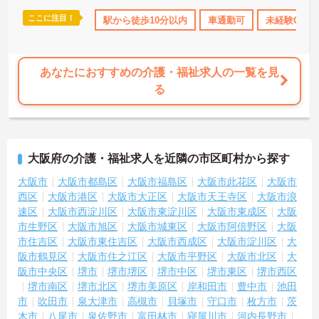
ここに注目！
取得サポート
研修制度あり
駅から徒歩10分以内
産休･育休･介護休暇取得実績あり
車通勤可
未経験OK
社
あなたにおすすめの介護・福祉求人の一覧を見
る
大阪府の介護・福祉求人を近隣の市区町村から探す
大阪市
大阪市都島区
大阪市福島区
大阪市此花区
大阪市
西区
大阪市港区
大阪市大正区
大阪市天王寺区
大阪市浪
速区
大阪市西淀川区
大阪市東淀川区
大阪市東成区
大阪
市生野区
大阪市旭区
大阪市城東区
大阪市阿倍野区
大阪
市住吉区
大阪市東住吉区
大阪市西成区
大阪市淀川区
大
阪市鶴見区
大阪市住之江区
大阪市平野区
大阪市北区
大
阪市中央区
堺市
堺市堺区
堺市中区
堺市東区
堺市西区
堺市南区
堺市北区
堺市美原区
岸和田市
豊中市
池田
市
吹田市
泉大津市
高槻市
貝塚市
守口市
枚方市
茨
木市
八尾市
泉佐野市
富田林市
寝屋川市
河内長野市