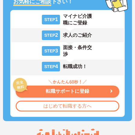
お気軽にご相談
下さい！
マイナビ介護
1
STEP
職にご登録
2
求人のご紹介
STEP
面接・条件交
3
STEP
渉
4
転職成功！
STEP
転職サポートに登録
はじめて転職する方へ