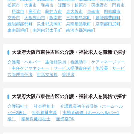
松原市
大東市
和泉市
箕面市
柏原市
羽曳野市
門真市
摂津市
高石市
藤井寺市
東大阪市
泉南市
四條畷市
交野市
大阪狭山市
阪南市
三島郡島本町
豊能郡豊能町
豊能郡能勢町
泉北郡忠岡町
泉南郡熊取町
泉南郡田尻町
泉南郡岬町
南河内郡太子町
南河内郡河南町
大阪府大阪市東住吉区の介護・福祉求人を職種で探す
介護職・ヘルパー
生活相談員
看護助手
ケアマネージャー
主任ケアマネジャー
サービス提供責任者
施設長
サービ
ス管理責任者
生活支援員
管理者
大阪府大阪市東住吉区の介護・福祉求人を資格で探す
介護福祉士
社会福祉士
介護職員初任者研修（ホームヘル
パー2級）
社会福祉主事
実務者研修（ホームヘルパー1
級）
精神保健福祉士
無資格OK