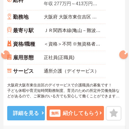
給料
年収 277万円～413万円程度
勤務地
大阪府 大阪市東住吉区 杭全5-5-22
最寄り駅
ＪＲ関西本線(亀山－難波)「東部市場前駅」徒歩7分
資格/職種
＜資格＞不問 ※無資格者:入社半年以内に会社負担で認知症介護基礎研修受講 ＜経験＞不問 送迎業務できる方歓迎
雇用形態
正社員(正職員)
サービス
通所介護（デイサービス）
大阪府大阪市東住吉区のデイサービスで介護職員の募集です！
子ども休暇や育児短時間勤務制度、育児のための所定外労働免除な
どがあるので、ご家族のいる方でも安心して働くことができます◎
また、昇給・賞与もあるので、あなたの頑張りがしっかり評価され
る職場です♪
ご興味のある方は、面接ポイントをお伝えしますので、お気軽にご
詳細を見る
紹介してもらう
無料
連絡ください。