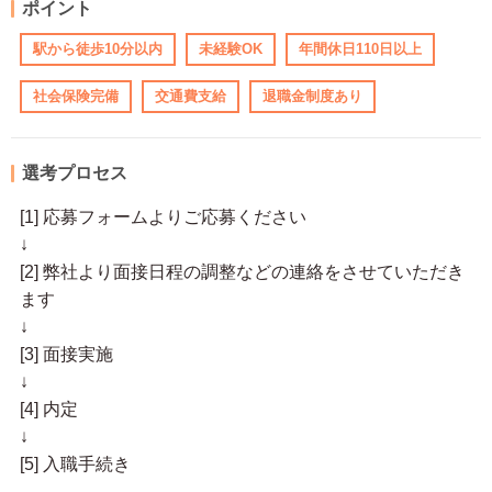
ポイント
駅から徒歩10分以内
未経験OK
年間休日110日以上
社会保険完備
交通費支給
退職金制度あり
選考プロセス
[1] 応募フォームよりご応募ください
↓
[2] 弊社より面接日程の調整などの連絡をさせていただき
ます
↓
[3] 面接実施
↓
[4] 内定
↓
[5] 入職手続き