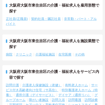
大阪府大阪市東住吉区の介護・福祉求人を雇用形態で
探す
正社員(正職員)
契約社員・嘱託社員
非常勤・パート・アル
バイト
大阪府大阪市東住吉区の介護・福祉求人を施設業態で
探す
病院
クリニック
介護福祉施設
在宅医療
その他
大阪府大阪市東住吉区の介護・福祉求人をサービス内
容で探す
訪問介護
介護老人保健施設（老健）
有料老人ホーム
サー
ビス付き高齢者向け住宅（サ高住）
特別養護老人ホーム（特
養）
通所介護（デイサービス）
デイケア（通所リハ）
グ
ループホーム
障がい者施設
訪問入浴
訪問看護
訪問診療
定期巡回
ケアハウス・高齢者住宅地
ショートステイ
養