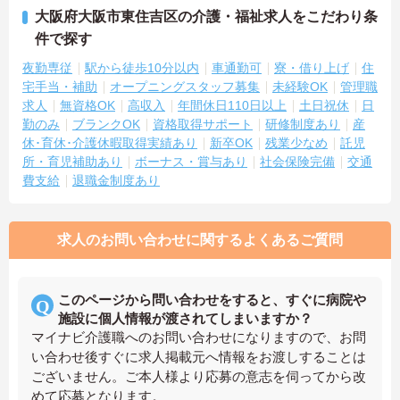
大阪府大阪市東住吉区の介護・福祉求人をこだわり条
件で探す
夜勤専従
駅から徒歩10分以内
車通勤可
寮・借り上げ
住
宅手当・補助
オープニングスタッフ募集
未経験OK
管理職
求人
無資格OK
高収入
年間休日110日以上
土日祝休
日
勤のみ
ブランクOK
資格取得サポート
研修制度あり
産
休･育休･介護休暇取得実績あり
新卒OK
残業少なめ
託児
所・育児補助あり
ボーナス・賞与あり
社会保険完備
交通
費支給
退職金制度あり
求人のお問い合わせに関するよくあるご質問
このページから問い合わせをすると、すぐに病院や
施設に個人情報が渡されてしまいますか？
マイナビ介護職へのお問い合わせになりますので、お問
い合わせ後すぐに求人掲載元へ情報をお渡しすることは
ございません。ご本人様より応募の意志を伺ってから改
めて応募となります。