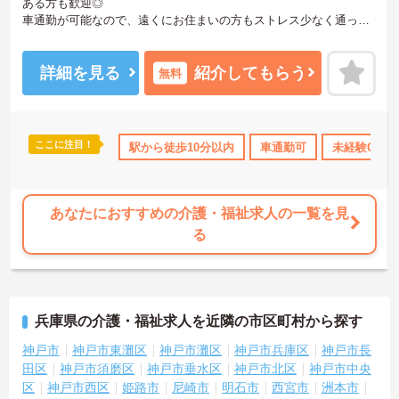
ある方も歓迎◎
車通勤が可能なので、遠くにお住まいの方もストレス少なく通って
いただけますよ。
ご興味ある方には、面接対策ポイントなど、さらに詳細をお話しい
たしますのでお気軽にご相談ください。
詳細を見る
紹介してもらう
無料
ここに注目！
託児所・育児補助
駅から徒歩10分以内
年間休日110日以上
ボーナス・賞与あり
車通勤可
未経験OK
あなたにおすすめの介護・福祉求人の一覧を見
る
兵庫県の介護・福祉求人を近隣の市区町村から探す
神戸市
神戸市東灘区
神戸市灘区
神戸市兵庫区
神戸市長
田区
神戸市須磨区
神戸市垂水区
神戸市北区
神戸市中央
区
神戸市西区
姫路市
尼崎市
明石市
西宮市
洲本市