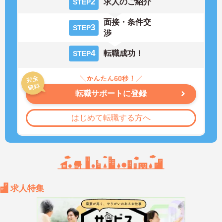
2
求人のご紹介
STEP
面接・条件交
3
STEP
渉
4
転職成功！
STEP
転職サポートに登録
はじめて転職する方へ
求人特集