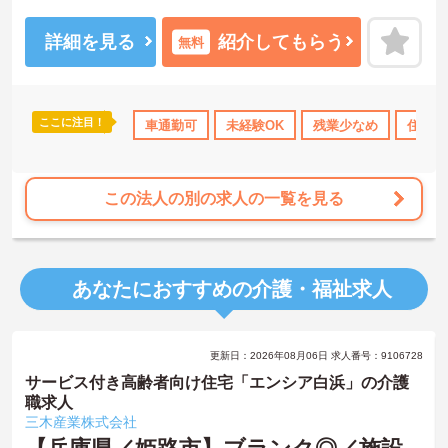
産休・育休の取得実績もあり、福利厚生が充実しているので安定し
て長く働きたい方におすすめの環境です◎
ご興味がある方は是非一度マイナビまでお問い合わせください。さ
詳細を見る
紹介してもらう
無料
らに詳細などお伝えします！
ここに注目！
車通勤可
未経験OK
残業少なめ
住宅手
この法人の別の求人の一覧を見る
あなたにおすすめの介護・福祉求人
更新日：2026年08月06日 求人番号：9106728
サービス付き高齢者向け住宅「エンシア白浜」の介護
職求人
三木産業株式会社