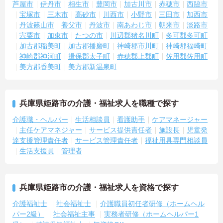
芦屋市
伊丹市
相生市
豊岡市
加古川市
赤穂市
西脇市
宝塚市
三木市
高砂市
川西市
小野市
三田市
加西市
丹波篠山市
養父市
丹波市
南あわじ市
朝来市
淡路市
宍粟市
加東市
たつの市
川辺郡猪名川町
多可郡多可町
加古郡稲美町
加古郡播磨町
神崎郡市川町
神崎郡福崎町
神崎郡神河町
揖保郡太子町
赤穂郡上郡町
佐用郡佐用町
美方郡香美町
美方郡新温泉町
兵庫県姫路市の介護・福祉求人を職種で探す
介護職・ヘルパー
生活相談員
看護助手
ケアマネージャー
主任ケアマネジャー
サービス提供責任者
施設長
児童発
達支援管理責任者
サービス管理責任者
福祉用具専門相談員
生活支援員
管理者
兵庫県姫路市の介護・福祉求人を資格で探す
介護福祉士
社会福祉士
介護職員初任者研修（ホームヘル
パー2級）
社会福祉主事
実務者研修（ホームヘルパー1