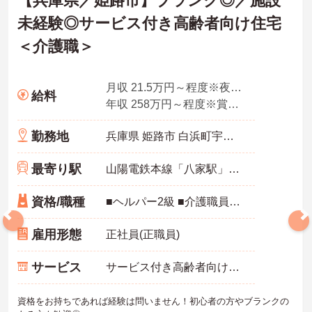
【兵庫県／姫路市】ブランク◎／施設
未経験◎サービス付き高齢者向け住宅
＜介護職＞
月収 21.5万円～程度※夜勤手当5回、皆勤手当他各種手当含む
給料
年収 258万円～程度※賞与別
勤務地
兵庫県 姫路市 白浜町宇佐崎中1丁目82番地
最寄り駅
山陽電鉄本線「八家駅」徒歩7分
資格/職種
■ヘルパー2級 ■介護職員初任者研修終了以上 ■ブランクのある方大歓迎！ ■施設未経験の方歓迎！
雇用形態
正社員(正職員)
サービス
サービス付き高齢者向け住宅（サ高住）
資格をお持ちであれば経験は問いません！初心者の方やブランクの