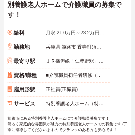
別養護老人ホームで介護職員の募集で
す！
給料
月収 21.0万円～23.2万円程度（諸手当込）
勤務地
兵庫県 姫路市 香寺町須加院338-506
最寄り駅
ＪＲ播但線「仁豊野駅」バス・車6分
資格/職種
■介護職員初任者研修（ヘルパー2級）以上 ■経験不問
雇用形態
正社員(正職員)
サービス
特別養護老人ホーム（特養）
姫路市にある特別養護老人ホームにて介護職員募集です！
明るく家庭的な雰囲気が魅力の特別養護老人ホームでの募集です♪丁
寧に指導してくださいますのでブランクのある方も安心です！