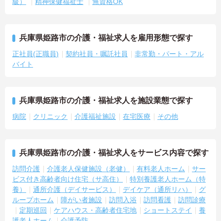
級）
精神保健福祉士
無資格OK
兵庫県姫路市の介護・福祉求人を雇用形態で探す
正社員(正職員)
契約社員・嘱託社員
非常勤・パート・アル
バイト
兵庫県姫路市の介護・福祉求人を施設業態で探す
病院
クリニック
介護福祉施設
在宅医療
その他
兵庫県姫路市の介護・福祉求人をサービス内容で探す
訪問介護
介護老人保健施設（老健）
有料老人ホーム
サー
ビス付き高齢者向け住宅（サ高住）
特別養護老人ホーム（特
養）
通所介護（デイサービス）
デイケア（通所リハ）
グ
ループホーム
障がい者施設
訪問入浴
訪問看護
訪問診療
定期巡回
ケアハウス・高齢者住宅地
ショートステイ
養
護老人ホーム
介護予防