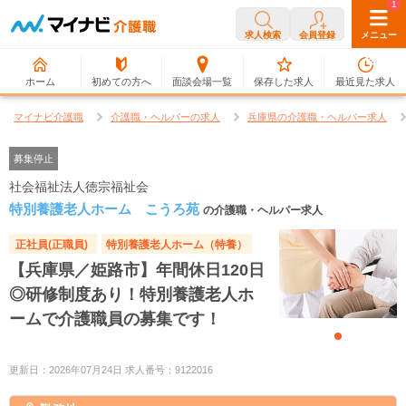
0
1
求人検索
会員登録
メニュー
ホーム
初めての方へ
面談会場一覧
保存した求人
最近見た求人
マイナビ介護職
介護職・ヘルパーの求人
兵庫県の介護職・ヘルパー求人
募集停止
社会福祉法人徳宗福祉会
特別養護老人ホーム こうろ苑
の介護職・ヘルパー求人
正社員(正職員)
特別養護老人ホーム（特養）
【兵庫県／姫路市】年間休日120日
◎研修制度あり！特別養護老人ホ
ームで介護職員の募集です！
更新日：2026年07月24日 求人番号：9122016