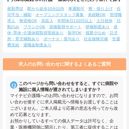
夜勤専従
駅から徒歩10分以内
車通勤可
寮・借り上げ
住
宅手当・補助
オープニングスタッフ募集
未経験OK
管理職
求人
無資格OK
高収入
年間休日110日以上
土日祝休
日
勤のみ
ブランクOK
資格取得サポート
研修制度あり
産
休･育休･介護休暇取得実績あり
新卒OK
残業少なめ
託児
所・育児補助あり
ボーナス・賞与あり
社会保険完備
交通
費支給
退職金制度あり
求人のお問い合わせに関するよくあるご質問
このページから問い合わせをすると、すぐに病院や
施設に個人情報が渡されてしまいますか？
マイナビ介護職へのお問い合わせになりますので、お問
い合わせ後すぐに求人掲載元へ情報をお渡しすることは
ございません。ご本人様より応募の意志を伺ってから改
めて応募となります。
お預かりしているすべての個人データは許可なく、企
業・医療機関側に開示したり、第三者に提供することは