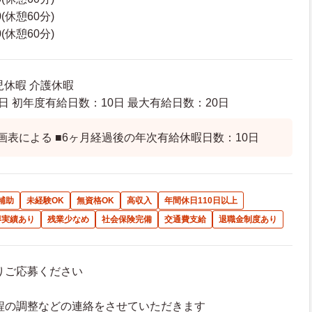
0(休憩60分)
0(休憩60分)
児休暇 介護休暇
日 初年度有給日数：10日 最大有給日数：20日
画表による ■6ヶ月経過後の年次有給休暇日数：10日
補助
未経験OK
無資格OK
高収入
年間休日110日以上
得実績あり
残業少なめ
社会保険完備
交通費支給
退職金制度あり
よりご応募ください
接日程の調整などの連絡をさせていただきます