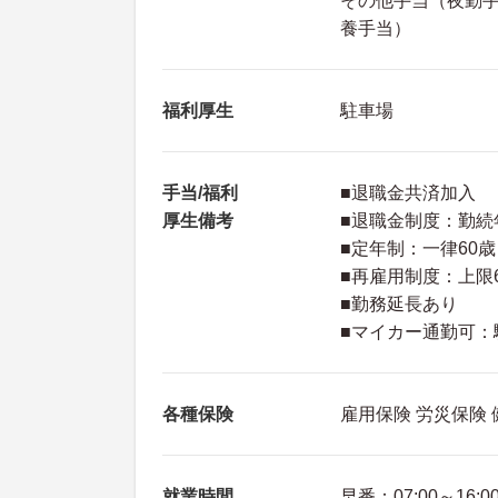
その他手当（夜勤手当
養手当）
福利厚生
駐車場
手当/福利
■退職金共済加入
厚生備考
■退職金制度：勤続
■定年制：一律60歳
■再雇用制度：上限
■勤務延長あり
■マイカー通勤可：駐
各種保険
雇用保険 労災保険
就業時間
早番：07:00～16:0