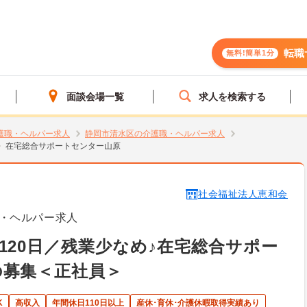
転職
無料!簡単1分
面談会場一覧
求人を検索する
護職・ヘルパー求人
静岡市清水区の介護職・ヘルパー求人
在宅総合サポートセンター山原
社会福祉法人恵和会
・ヘルパー求人
120日／残業少なめ♪在宅総合サポー
の募集＜正社員＞
K
高収入
年間休日110日以上
産休･育休･介護休暇取得実績あり