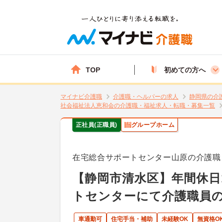
TOP
初めての方へ
マイナビ介護職
介護職・ヘルパーの求人
静岡県の介
社会福祉法人恵和会の介護職・福祉求人・転職・募集一覧
正社員(正職員)
グループホーム
在宅総合サポートセンター山原の介護職
【静岡市清水区】年間休日
トセンターにて介護職員
車通勤可
住宅手当・補助
未経験OK
無資格O