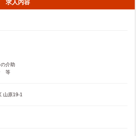
求人内容
浴の介助
ン 等
山原19-1