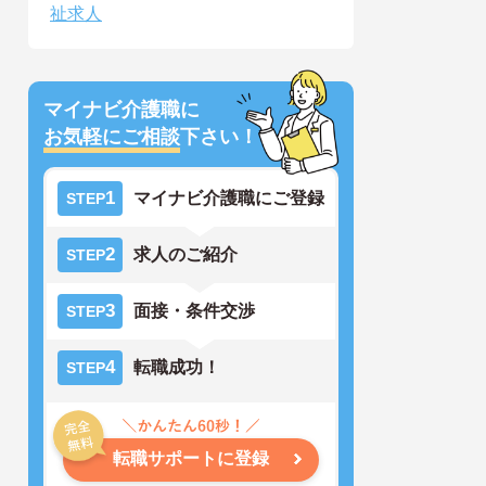
祉求人
マイナビ介護職に
お気軽にご相談
下さい！
1
マイナビ介護職にご登録
STEP
2
求人のご紹介
STEP
3
面接・条件交渉
STEP
4
転職成功！
STEP
転職サポートに登録