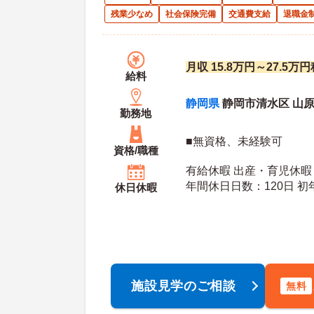
残業少なめ
社会保険完備
交通費支給
退職金
月収 15.8万円～27.5
給料
静岡県
静岡市清水区 山原1
勤務地
■無資格、未経験可
資格/職種
有給休暇 出産・育児休暇
年間休日日数：120日 初年度有給日数：10日 最
休日休暇
大有給日数：20日
施設見学のご相談
無料