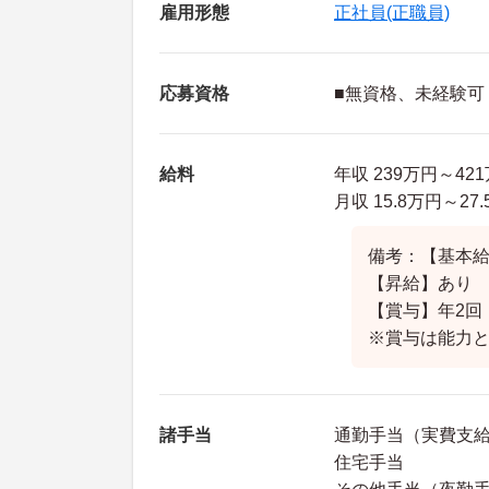
雇用形態
正社員(正職員)
応募資格
■無資格、未経験可
給料
年収 239万円～42
月収 15.8万円～2
備考：【基本給】1
【昇給】あり
【賞与】年2回
※賞与は能力
諸手当
通勤手当（実費支給上
住宅手当