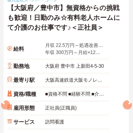
株式会社スーパー・コート
【大阪府／豊中市】無資格からの挑戦
も歓迎！日勤のみ☆有料老人ホームに
て介護のお仕事です♪＜正社員＞
月収 22.5万円～処遇改善手当、特定処遇手当、業務手当
給料
年収 300万円～月給×12ヶ月＋賞与
勤務地
大阪府 豊中市 上新田4-5-30
最寄り駅
大阪高速鉄道大阪モノレール「千里中央駅」徒歩13分
資格/職種
■資格不問 ■経験不問 ■介護職員初任者研修（ヘルパー2級）以上あれば尚可
雇用形態
正社員(正職員)
サービス
訪問看護