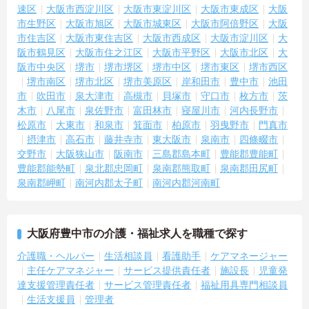
速区
大阪市西淀川区
大阪市東淀川区
大阪市東成区
大阪
市生野区
大阪市旭区
大阪市城東区
大阪市阿倍野区
大阪
市住吉区
大阪市東住吉区
大阪市西成区
大阪市淀川区
大
阪市鶴見区
大阪市住之江区
大阪市平野区
大阪市北区
大
阪市中央区
堺市
堺市堺区
堺市中区
堺市東区
堺市西区
堺市南区
堺市北区
堺市美原区
岸和田市
豊中市
池田
市
吹田市
泉大津市
高槻市
貝塚市
守口市
枚方市
茨
木市
八尾市
泉佐野市
富田林市
寝屋川市
河内長野市
松原市
大東市
和泉市
箕面市
柏原市
羽曳野市
門真市
摂津市
高石市
藤井寺市
東大阪市
泉南市
四條畷市
交野市
大阪狭山市
阪南市
三島郡島本町
豊能郡豊能町
豊能郡能勢町
泉北郡忠岡町
泉南郡熊取町
泉南郡田尻町
泉南郡岬町
南河内郡太子町
南河内郡河南町
大阪府豊中市の介護・福祉求人を職種で探す
介護職・ヘルパー
生活相談員
看護助手
ケアマネージャー
主任ケアマネジャー
サービス提供責任者
施設長
児童発
達支援管理責任者
サービス管理責任者
福祉用具専門相談員
生活支援員
管理者