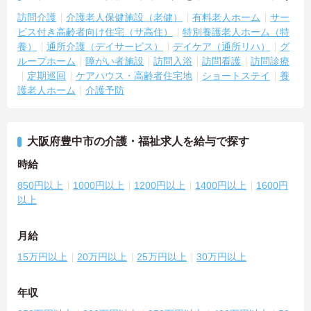
訪問介護
介護老人保健施設（老健）
有料老人ホーム
サー
ビス付き高齢者向け住宅（サ高住）
特別養護老人ホーム（特
養）
通所介護（デイサービス）
デイケア（通所リハ）
グ
ループホーム
障がい者施設
訪問入浴
訪問看護
訪問診療
定期巡回
ケアハウス・高齢者住宅地
ショートステイ
養
護老人ホーム
介護予防
大阪府豊中市の介護・福祉求人を給与で探す
時給
850円以上
1000円以上
1200円以上
1400円以上
1600円
以上
月給
15万円以上
20万円以上
25万円以上
30万円以上
年収