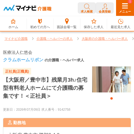
0
1
求人検索
会員登録
メニュー
ホーム
初めての方へ
面談会場一覧
保存した求人
最近見た求人
マイナビ介護職
介護職・ヘルパーの求人
大阪府の介護職・ヘルパー求人
医療法人仁悠会
クラムホームリボン
の介護職・ヘルパー求人
正社員(正職員)
【大阪府／豊中市】残業月3h♪住宅
型有料老人ホームにて介護職の募
集です！＜正社員＞
更新日：2026年07月09日 求人番号：9142758
勤務地