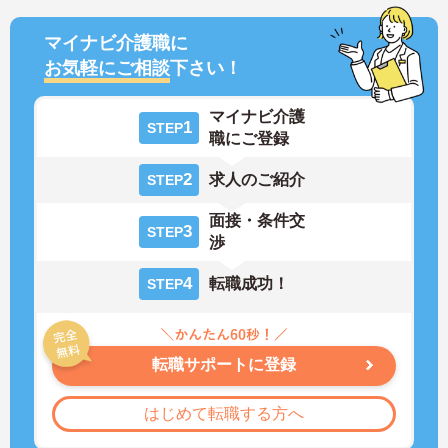
マイナビ介護職に
お気軽にご相談
下さい！
マイナビ介護
1
STEP
職にご登録
2
求人のご紹介
STEP
面接・条件交
3
STEP
渉
4
転職成功！
STEP
転職サポートに登録
はじめて転職する方へ