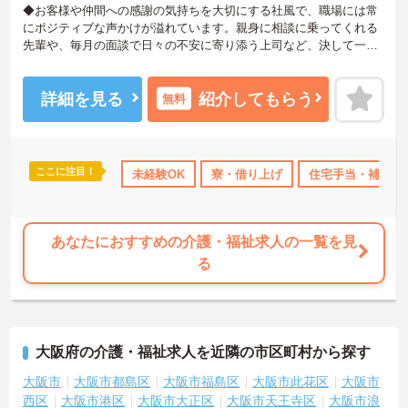
◆お客様や仲間への感謝の気持ちを大切にする社風で、職場には常
にポジティブな声かけが溢れています。親身に相談に乗ってくれる
先輩や、毎月の面談で日々の不安に寄り添う上司など、決して一人
きりにさせないフォロー体制が万全。心理的安全性が高く、中途入
社でも自然と馴染める職場です。
◆無資格からでもプロフェッショナルを目指せる「資格取得支援制
詳細を見る
紹介してもらう
無料
度」を完備しています。初任者研修から国家資格である介護福祉士
まで、現場での実務経験を積みながら、会社からのバックアップを
受けて資格取得に挑戦できます。
◆法人独自の介護技術認定制度「ケアマイスター」により、身につ
ここに注目！
あり
産休･育休･介護休暇取得実績あり
未経験OK
寮・借り上げ
社会保険完備
住宅手当・補助
交通費支給
けたスキルを5段階でしっかり評価し手当で還元。さらに「目標管理
シート」を用いた月1回の上司との面談があり、一人ひとりの不安や
目標に寄り添う手厚いフォロー体制が整っています。
あなたにおすすめの介護・福祉求人の一覧を見
る
大阪府の介護・福祉求人を近隣の市区町村から探す
大阪市
大阪市都島区
大阪市福島区
大阪市此花区
大阪市
西区
大阪市港区
大阪市大正区
大阪市天王寺区
大阪市浪