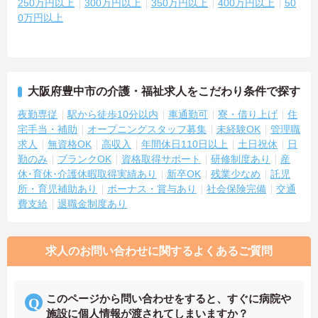
250万円以上
300万円以上
350万円以上
400万円以上
50
0万円以上
大阪府豊中市の介護・福祉求人をこだわり条件で探す
夜勤専従
駅から徒歩10分以内
車通勤可
寮・借り上げ
住
宅手当・補助
オープニングスタッフ募集
未経験OK
管理職
求人
無資格OK
高収入
年間休日110日以上
土日祝休
日
勤のみ
ブランクOK
資格取得サポート
研修制度あり
産
休･育休･介護休暇取得実績あり
新卒OK
残業少なめ
託児
所・育児補助あり
ボーナス・賞与あり
社会保険完備
交通
費支給
退職金制度あり
求人のお問い合わせに関するよくあるご質問
このページから問い合わせをすると、すぐに病院や
施設に個人情報が渡されてしまいますか？