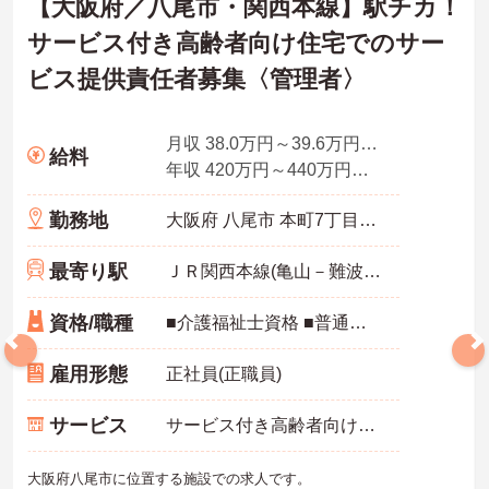
【大阪府／八尾市・関西本線】駅チカ！
サービス付き高齢者向け住宅でのサー
ビス提供責任者募集〈管理者〉
月収 38.0万円～39.6万円程度 諸手当込
給料
年収 420万円～440万円程度
勤務地
大阪府 八尾市 本町7丁目3番20号
最寄り駅
ＪＲ関西本線(亀山－難波)「八尾駅」徒歩2分
資格/職種
■介護福祉士資格 ■普通自動車運転免許（ＡＴ限定不可） ■訪問介護の経験またはサービス提供責任者の経験
雇用形態
正社員(正職員)
サービス
サービス付き高齢者向け住宅（サ高住）
大阪府八尾市に位置する施設での求人です。