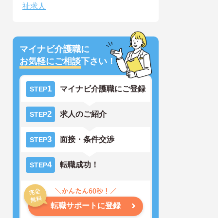
祉求人
マイナビ介護職に
お気軽にご相談
下さい！
1
マイナビ介護職にご登録
STEP
2
求人のご紹介
STEP
3
面接・条件交渉
STEP
4
転職成功！
STEP
転職サポートに登録