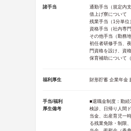
諸手当
通勤手当（規定内
借上げ寮について
残業手当（1分単位
資格手当（社内専門
その他手当（勤務
初任者研修手当、
門資格を設け、資格
保育補助について（保
福利厚生
財形貯蓄 企業年金
手当/福利
■退職金制度：勤続
厚生備考
検診、日帰り人間ド
当金、出産育児一
る残業免除・制限
当金、弔慰金（香