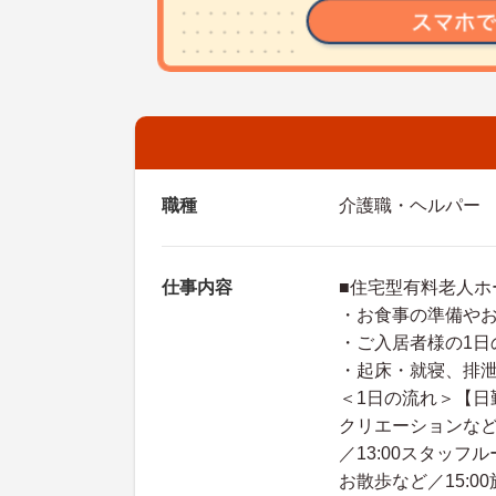
職種
介護職・ヘルパー
仕事内容
■住宅型有料老人ホ
・お食事の準備や
・ご入居者様の1日
・起床・就寝、排
＜1日の流れ＞【日勤
クリエーションなど
／13:00スタッフ
お散歩など／15:0