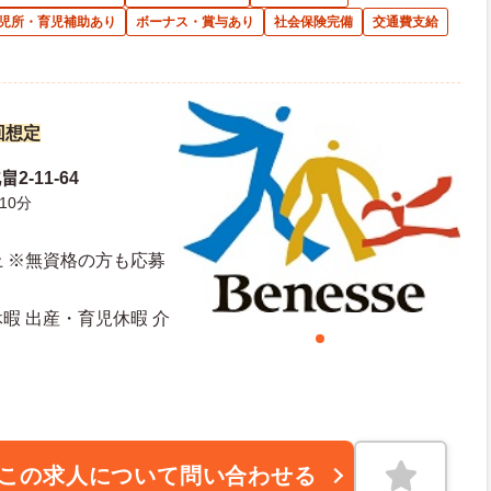
児所・育児補助あり
ボーナス・賞与あり
社会保険完備
交通費支給
回想定
-11-64
10分
 ※無資格の方も応募
休暇 出産・育児休暇 介
日日数：113日 初年度有給日数：10日
この求人について問い合わせる