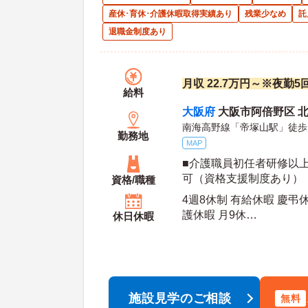
産休･育休･介護休暇取得実績あり
残業少なめ
託
退職金制度あり
月収 22.7万円～※夜勤5
給料
大阪府
大阪市阿倍野区 北畠2
南海高野線「帝塚山駅」徒歩
勤務地
MAP
■介護職員初任者研修以上
可（資格支援制度あり）
資格/職種
4週8休制 有給休暇 慶弔
護休暇 月9休
休日休暇
年間休
施設見学のご相談
無料