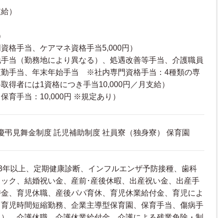
支給）
）
資格手当、ケアマネ資格手当5,000円）
地手当（勤務地により異なる）、処遇改善等手当、介護職員
夜勤手当、年末年始手当 ※社内専門資格手当：4種類の専
取得者には1資格につき手当10,000円／月支給）
育手当：10,000円 ※規定あり）
 慶弔見舞金制度 託児補助制度 社員寮（独身寮） 保育園
3年以上、定期健康診断、インフルエンザ予防接種、歯科
ック、結婚祝い金、産前･産後休暇、出産祝い金、出産手
時金、育児休職、産後パパ育休、育児休業給付金、育児によ
、育児時間短縮勤務、企業主導型保育園、保育手当、傷病手
典）、介護休職、介護休業給付金、介護による残業免除・制