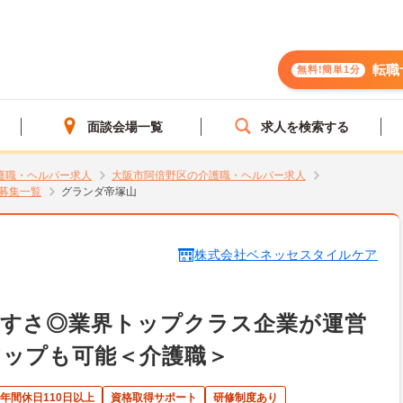
転職
無料!簡単1分
面談会場一覧
求人を検索する
護職・ヘルパー求人
大阪市阿倍野区の介護職・ヘルパー求人
募集一覧
グランダ帝塚山
株式会社ベネッセスタイルケア
やすさ◎業界トップクラス企業が運営
アップも可能＜介護職＞
年間休日110日以上
資格取得サポート
研修制度あり