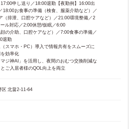
:00申し送り／18:00退勤【夜勤例】16:00出
り／18:00お食事の準備（検食、服薬介助など）／
ケア（排泄、口腔ケアなど）／21:00環境整備／2
ール対応／2:00休憩/仮眠／6:00
顔の介助、口腔ケアなど）／7:00食事の準備／
00退勤
（スマホ・PC）導入で情報共有をスムーズに
間を効率化
マジ神AI」を活用し、夜間のおむつ交換削減な
とご入居者様のQOL向上を両立
 北畠2-11-64