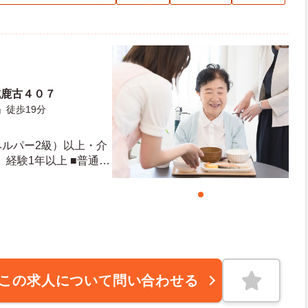
成鹿古４０７
」徒歩19分
ヘルパー2級）以上・介
経験1年以上 ■普通自
可）
暇
この求人について問い合わせる