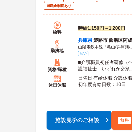
退職金制度あり
時給1,150円～1,200円
給料
兵庫県
姫路市 飾磨区阿
山陽電鉄本線「亀山(兵庫)駅
勤務地
MAP
■介護職員初任者研修（
護福祉士 いずれか必須、
資格/職種
動車免許必須（ＡＴ限定
日曜日 有給休暇 介護休
初年度有給日数：10日
休日休暇
施設見学のご相談
無料