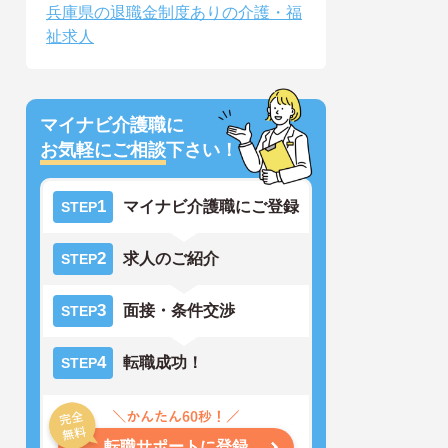
兵庫県の退職金制度ありの介護・福
祉求人
マイナビ介護職に
お気軽にご相談
下さい！
1
マイナビ介護職にご登録
STEP
2
求人のご紹介
STEP
3
面接・条件交渉
STEP
4
転職成功！
STEP
転職サポートに登録