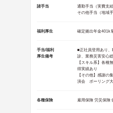
諸手当
通勤手当（実費支給（
その他手当（地域
福利厚生
確定拠出年金401k
手当/福利
■正社員登用あり
厚生備考
診、業務災害安心
【スキル系】各種
得実績あり
【その他】感謝の
演会 ボーリング
各種保険
雇用保険 労災保険