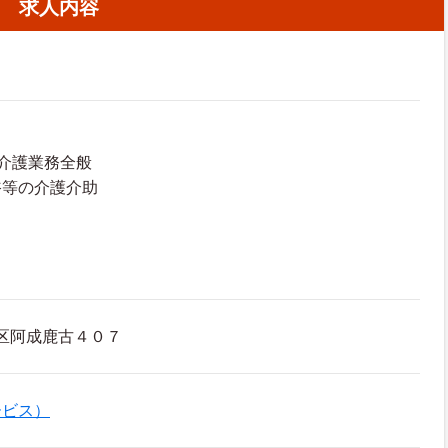
求人内容
介護業務全般
浴等の介護介助
区阿成鹿古４０７
ービス）