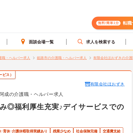
転職
無料!簡単1分
面談会場一覧
求人を検索する
護職・ヘルパー求人
姫路市の介護職・ヘルパー求人
有限会社ほおずきの介護
ービス）
有限会社ほおずき
阿成の介護職・ヘルパー求人
み◎福利厚生充実♪デイサービスでの
休･育休･介護休暇取得実績あり
残業少なめ
社会保険完備
交通費支給