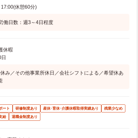
7:00(休憩60分)
労働日数：週3～4日程度
護休暇
0日
日休み／その他事業所休日／会社シフトによる／希望休あ
能
ポート
研修制度あり
産休･育休･介護休暇取得実績あり
残業少なめ
支給
退職金制度あり