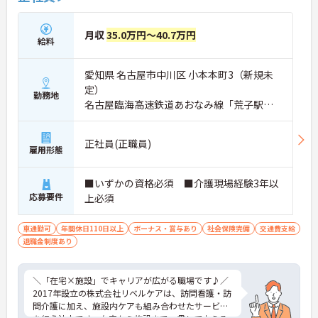
月収
35.0万円～40.7万円
給料
愛知県 名古屋市中川区 小本本町3（新規未
定）
勤務地
名古屋臨海高速鉄道あおなみ線「荒子駅」
徒歩11分
正社員(正職員)
雇用形態
■いずかの資格必須 ■介護現場経験3年以
応募要件
上必須
車通勤可
年間休日110日以上
ボーナス・賞与あり
社会保険完備
交通費支給
退職金制度あり
＼「在宅×施設」でキャリアが広がる職場です♪／
2017年設立の株式会社リベルケアは、訪問看護・訪
問介護に加え、施設内ケアも組み合わせたサービス