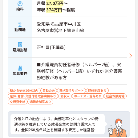
月収
27.0万円
～
しないため、生活リズムを整えながら健康的に働き
給料
年収
374万円
～程度
続けることができます
・完全週休2日制（曜日固定）を採用していること
により、先々の予定が立てやすくプライベートの時
愛知県 名古屋市中川区
間をしっかりと確保できる環境です
勤務地
名古屋市営地下鉄東山線
【専門資格を活かした収入アップと明確なキャリア
形成が期待できます】
正社員(正職員)
・資格手当が支給されるほか、年2回の評価面談で
雇用形態
個人の頑張りが給与に還元される仕組みが整ってい
ます
■介護職員初任者研修（ヘルパー2級）、実
・サービス提供責任者や管理者へのキャリアアップ
務者研修（ヘルパー1級）いずれか ※介護実
も目指せます
応募要件
務経験がある方
【IT化と手厚いフォロー体制により、業務のストレ
スを軽減できます】
駅から徒歩10分以内
日勤のみ
資格取得サポート
研修制度あり
・記録票の提出やシフト確認をすべてスマートフォ
産休･育休･介護休暇取得実績あり
高収入
ボーナス・賞与あり
社会保険完備
ンで行えるため、手書きの書類作成や事業所への移
交通費支給
退職金制度あり
動の手間が省けケア業務に集中できます
・定期的な面談を通じて上司がフォローする体制が
あり、訪問介護でありながら孤立することなくチー
介護とITの融合により、業務効率化とスタッフの待
ムの支援を受けながら業務に取り組めます
遇改善を推進している成長企業の訪問介護求人で
す。全国260拠点以上を展開する安定した経営基盤
のもと、正社員比率94%という強固なチーム体制を