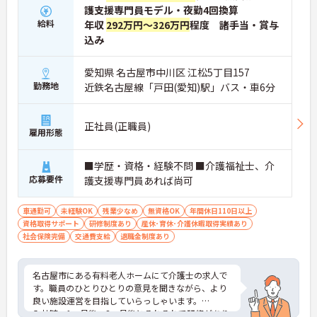
■ 終末期ケアで専門性アップ
護支援専門員モデル・夜勤4回換算
給料
年収
292万円～326万円
程度 諸手当・賞与
医療依存度の高い利用者に寄り添うお仕事です。
込み
・日常ケアから看取りまで幅広く対応
・施設内訪問介護として深く関われる
・多職種連携で包括的なケア経験が積める
愛知県 名古屋市中川区 江松5丁目157
→ 将来のキャリアにもつながる経験ができます！
勤務地
近鉄名古屋線「戸田(愛知)駅」バス・車6分
■ 管理×現場でキャリアアップ
正社員(正職員)
マネジメントにも挑戦できるポジションです。
雇用形態
・スタッフ面談や研修管理など人材育成に関われる
・シフト調整など運営面にも関与
■学歴・資格・経験不問 ■介護福祉士、介
・現場感覚を維持しながら管理経験を積める
応募要件
護支援専門員あれば尚可
→ ステップアップを目指す方におすすめです♪
車通勤可
未経験OK
残業少なめ
無資格OK
年間休日110日以上
資格取得サポート
研修制度あり
産休･育休･介護休暇取得実績あり
社会保険完備
交通費支給
退職金制度あり
名古屋市にある有料老人ホームにて介護士の求人で
す。職員のひとりひとりの意見を聞きながら、より
良い施設運営を目指していらっしゃいます。
入社時、1ヶ月後、3ヶ月後とそれぞれで研修があり