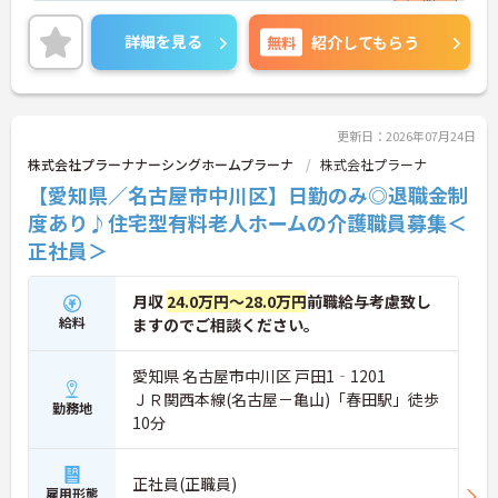
ますので、介護が未経験・経験が浅くて不安という
方でも安心してください。
詳細を見る
無料
紹介してもらう
また、残業は少なめであったり、7日連休の取得も
可能であったりとプライベートとの両立をされたい
方にもおすすめの求人です。
ご興味をお持ちの方には、詳細の情報や面接のポイ
ントをお伝えしますのでお気軽にお問い合わせくだ
更新日：2026年07月24日
さい。
株式会社プラーナナーシングホームプラーナ
株式会社プラーナ
【愛知県／名古屋市中川区】日勤のみ◎退職金制
度あり♪住宅型有料老人ホームの介護職員募集＜
正社員＞
月収
24.0万円～28.0万円
前職給与考慮致し
給料
ますのでご相談ください。
愛知県 名古屋市中川区 戸田1‐1201
ＪＲ関西本線(名古屋－亀山)「春田駅」徒歩
勤務地
10分
正社員(正職員)
雇用形態