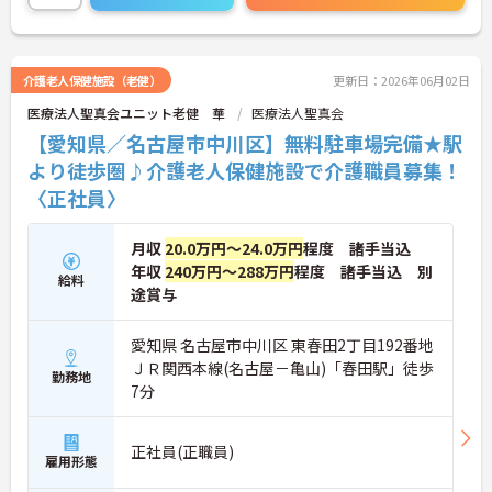
ご興味をお持ちの方には詳細の情報や面接のポイン
トをお伝えしますのでお気軽にお問い合わせくださ
いませ。
介護老人保健施設（老健）
更新日：2026年06月02日
医療法人聖真会ユニット老健 華
医療法人聖真会
【愛知県／名古屋市中川区】無料駐車場完備★駅
より徒歩圏♪介護老人保健施設で介護職員募集！
〈正社員〉
月収
20.0万円～24.0万円
程度 諸手当込
年収
240万円～288万円
程度 諸手当込 別
給料
途賞与
愛知県 名古屋市中川区 東春田2丁目192番地
ＪＲ関西本線(名古屋－亀山)「春田駅」徒歩
勤務地
7分
正社員(正職員)
雇用形態