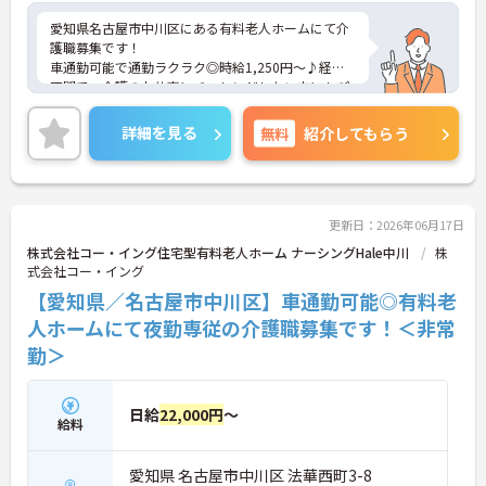
愛知県名古屋市中川区にある有料老人ホームにて介
護職募集です！
車通勤可能で通勤ラクラク◎時給1,250円～♪経験
不問で、介護のお仕事にチャレンジしたい方にもぴ
ったりの求人です。
ご興味のある方には、面接対策ポイントなど、さら
詳細を見る
無料
紹介してもらう
に詳細をご案内しますのでお気軽にご相談くださ
い！
更新日：2026年06月17日
株式会社コー・イング住宅型有料老人ホーム ナーシングHale中川
株
式会社コー・イング
【愛知県／名古屋市中川区】車通勤可能◎有料老
人ホームにて夜勤専従の介護職募集です！＜非常
勤＞
日給
22,000円
～
給料
愛知県 名古屋市中川区 法華西町3-8