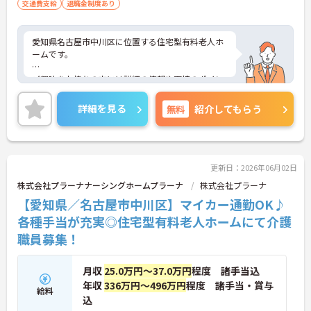
交通費支給
退職金制度あり
愛知県名古屋市中川区に位置する住宅型有料老人ホ
ームです。
ご興味をお持ちの方には詳細の情報や面接のポイン
トをお伝えしますのでお気軽にお問い合わせくださ
いませ。
詳細を見る
無料
紹介してもらう
更新日：2026年06月02日
株式会社プラーナナーシングホームプラーナ
株式会社プラーナ
【愛知県／名古屋市中川区】マイカー通勤OK♪
各種手当が充実◎住宅型有料老人ホームにて介護
職員募集！
月収
25.0万円～37.0万円
程度 諸手当込
年収
336万円～496万円
程度 諸手当・賞与
給料
込