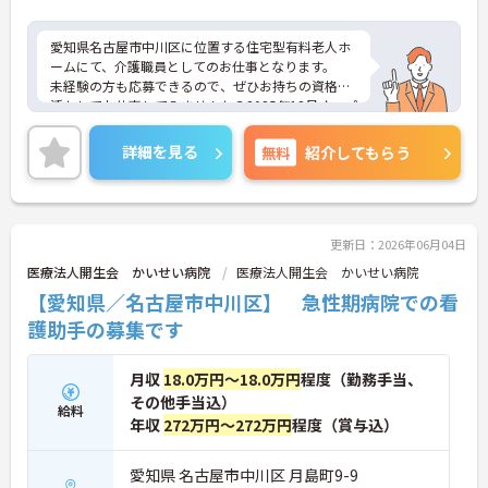
愛知県名古屋市中川区に位置する住宅型有料老人ホ
ームにて、介護職員としてのお仕事となります。
未経験の方も応募できるので、ぜひお持ちの資格を
活かしてお仕事してみませんか？2025年12月オープ
ンとなっている新規施設にて、のびのびと働ける環
境となっております！
詳細を見る
無料
紹介してもらう
ご興味ある方は面接ポイントをお伝えしますので、
お気軽にお問い合わせください♪
更新日：2026年06月04日
医療法人開生会 かいせい病院
医療法人開生会 かいせい病院
【愛知県／名古屋市中川区】 急性期病院での看
護助手の募集です
月収
18.0万円～18.0万円
程度（勤務手当、
その他手当込）
給料
年収
272万円～272万円
程度（賞与込）
愛知県 名古屋市中川区 月島町9-9