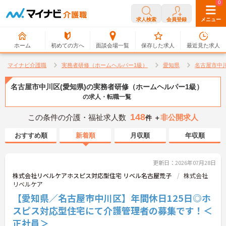
0
0
求人検索
会員登録
メニュー
ホーム
初めての方へ
面談会場一覧
保存した求人
最近見た求人
マイナビ介護職
実務者研修（ホームヘルパー1級）
愛知県
名古屋市中
名古屋市中川区(愛知県)の実務者研修（ホームヘルパー1級）
の求人・転職一覧
148
この条件の介護・福祉求人数
非公開求人
件 ＋
おすすめ順
新着順
月収順
年収順
更新日：2026年07月28日
株式会社リベルケアホスピス対応型住宅 リベル名古屋荒子
株式会社
リベルケア
【愛知県／名古屋市中川区】年間休日125日◎ホ
スピス対応型住宅にて介護管理者の募集です！＜
正社員＞