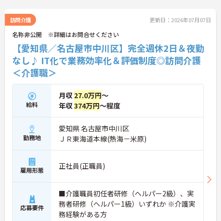
訪問介護
更新日：2026年07月07日
名称非公開 ※詳細はお問合せください
【愛知県／名古屋市中川区】完全週休2日＆夜勤
なし♪ IT化で業務効率化＆評価制度◎訪問介護
＜介護職＞
月収
27.0万円
～
給料
年収
374万円
～程度
愛知県 名古屋市中川区
勤務地
ＪＲ東海道本線(熱海－米原)
正社員(正職員)
雇用形態
■介護職員初任者研修（ヘルパー2級）、実
務者研修（ヘルパー1級）いずれか ※介護実
応募要件
務経験がある方