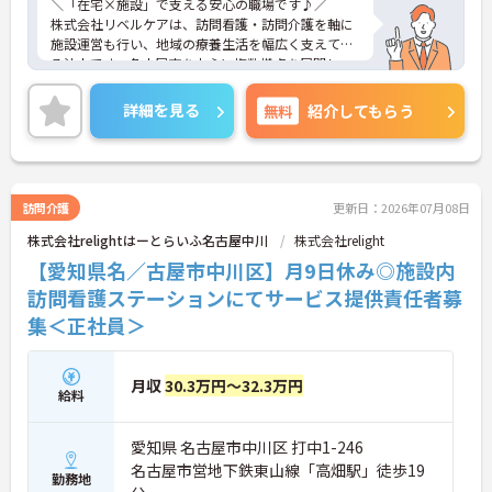
＼「在宅×施設」で支える安心の職場です♪／
株式会社リベルケアは、訪問看護・訪問介護を軸に
施設運営も行い、地域の療養生活を幅広く支えてい
る法人です。名古屋市を中心に複数拠点を展開し、
在宅と施設の両面から継続的な支援ができる点が魅
力。医療依存度の高い方への対応や終末期ケアにも
詳細を見る
無料
紹介してもらう
関われる環境で、介護職として経験の幅をしっかり
広げられます。年間休日「125日」でしっかり休め
るほか、残業も少なく無理のない勤務体制で、プラ
イベートとの両立も大切にできる職場です。新規施
設の立ち上げにも関われるタイミングで、「これか
訪問介護
更新日：2026年07月08日
ら」を一緒に作れるやりがいがあります。
株式会社relightはーとらいふ名古屋中川
株式会社relight
【愛知県名／古屋市中川区】月9日休み◎施設内
■ しっかり休める！ゆとりある働き方
訪問看護ステーションにてサービス提供責任者募
集＜正社員＞
無理なく長く続けられる勤務環境が整っています。
・年間休日「125日」でしっかりリフレッシュ
・月平均160時間の勤務で負担が偏らない体制
・残業は基本的に少なく、定時終業が中心
月収
30.3万円～32.3万円
給料
→ ワークライフバランスを大切にしたい方におすす
めです♪
愛知県 名古屋市中川区 打中1-246
■ 収入も安心◎分かりやすい給与体系
名古屋市営地下鉄東山線「高畑駅」徒歩19
勤務地