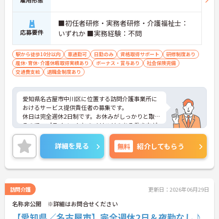
ます
・サービス提供責任者や管理者へのキャリアアップ
■初任者研修・実務者研修・介護福祉士：
も目指せます
応募要件
いずれか ■実務経験：不問
【IT化と手厚いフォロー体制により、業務のストレ
スを軽減できます】
駅から徒歩10分以内
車通勤可
日勤のみ
資格取得サポート
研修制度あり
・記録票の提出やシフト確認をすべてスマートフォ
産休･育休･介護休暇取得実績あり
ボーナス・賞与あり
社会保険完備
ンで行えるため、手書きの書類作成や事業所への移
交通費支給
退職金制度あり
動の手間が省けケア業務に集中できます
・定期的な面談を通じて上司がフォローする体制が
あり、訪問介護でありながら孤立することなくチー
愛知県名古屋市中川区に位置する訪問介護事業所に
ムの支援を受けながら業務に取り組めます
おけるサービス提供責任者の募集です。
休日は完全週休2日制です。お休みがしっかりと取れ
るので、プライベートとのメリハリのある働き方が
可能です。また、研修制度や勉強会があり、働きな
がらスキルアップが目指せます。
詳細を見る
無料
紹介してもらう
ご興味のある方には、面接対策ポイントなど、さら
に詳細をお話しいたしますのでお気軽にご相談くだ
さい！
訪問介護
更新日：2026年06月29日
名称非公開 ※詳細はお問合せください
【愛知県／名古屋市】完全週休2日＆夜勤なし♪