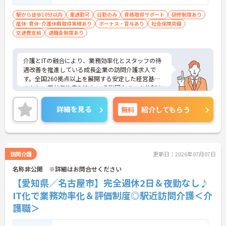
駅から徒歩10分以内
車通勤可
日勤のみ
資格取得サポート
研修制度あり
産休･育休･介護休暇取得実績あり
ボーナス・賞与あり
社会保険完備
交通費支給
退職金制度あり
介護とITの融合により、業務効率化とスタッフの待
遇改善を推進している成長企業の訪問介護求人で
す。全国260拠点以上を展開する安定した経営基盤
のもと、正社員比率94%という強固なチーム体制を
構築しています。資格手当や年2回の評価面談など、
専門資格と成果が収入に直結する仕組みが整ってい
詳細を見る
無料
紹介してもらう
ます。夜勤なしの完全週休2日制（曜日固定）を採用
し、日々の記録業務はスマートフォンで完結するた
め、施設勤務特有の不規則なシフトや煩雑な事務作
業の負担を抑え、ケアに専念できます。定期的な面
談で不安を解消できるフォロー体制もあり、介護福
訪問介護
更新日：2026年07月07日
祉士の資格取得やサ責や管理者への着実なキャリア
名称非公開 ※詳細はお問合せください
アップを目指す有資格者の方に推奨できる環境で
す。
【愛知県／名古屋市】完全週休2日＆夜勤なし♪
IT化で業務効率化＆評価制度◎駅近訪問介護＜介
★おすすめPOINT★
護職＞
【夜勤なし・曜日固定の休日で、身体への負担を抑
えた働き方が実現できます】
・8:00～19:00の間での実働8時間勤務で夜勤が存在