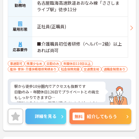
名古屋臨海高速鉄道あおなみ線「ささしま
勤務地
ライブ駅」徒歩11分
正社員(正職員)
雇用形態
■介護職員初任者研修（ヘルパー2級）以上
応募要件
あれば尚可
車通勤可
残業少なめ
日勤のみ
年間休日110日以上
産休･育休･介護休暇取得実績あり
社会保険完備
交通費支給
退職金制度あり
駅から徒歩10分圏内でアクセスも抜群です
日勤のみ・年間休日126日でプライベートとの両立
もしっかりできます◎
ご興味ある方には、面接対策ポイントなど、さらに
詳細をお話しいたしますのでお気軽にご相談くださ
い！
詳細を見る
無料
紹介してもらう