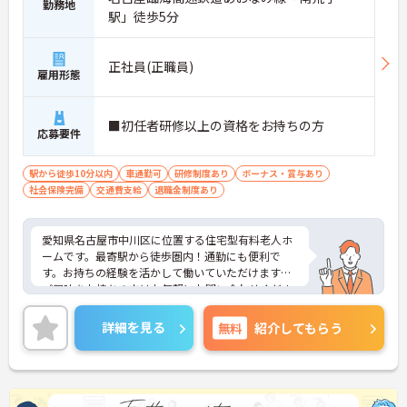
勤務地
駅」徒歩5分
【専門資格を活かした収入アップと明確なキャリア
形成が期待できます】
・資格手当が支給されるほか、年2回の評価面談で
正社員(正職員)
個人の頑張りが給与に還元される仕組みが整ってい
雇用形態
ます
・サービス提供責任者や管理者へのキャリアアップ
も目指せます
■初任者研修以上の資格をお持ちの方
応募要件
【IT化と手厚いフォロー体制により、業務のストレ
スを軽減できます】
駅から徒歩10分以内
車通勤可
研修制度あり
ボーナス・賞与あり
・記録票の提出やシフト確認をすべてスマートフォ
社会保険完備
交通費支給
退職金制度あり
ンで行えるため、手書きの書類作成や事業所への移
動の手間が省けケア業務に集中できます
・定期的な面談を通じて上司がフォローする体制が
愛知県名古屋市中川区に位置する住宅型有料老人ホ
あり、訪問介護でありながら孤立することなくチー
ームです。最寄駅から徒歩圏内！通勤にも便利で
ムの支援を受けながら業務に取り組めます
す。お持ちの経験を活かして働いていただけます。
ご興味をお持ちの方はお気軽にお問い合わせくださ
い。
詳細を見る
無料
紹介してもらう