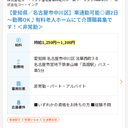
式会社コー・イング
【愛知県／名古屋市中川区】車通勤可能◎週2日
～勤務OK♪有料老人ホームにて介護職募集で
す！＜非常勤＞
時給
1,250円～1,300円
給料
愛知県 名古屋市中川区 法華西町3-8
名古屋市営地下鉄東山線「高畑駅」バス・
勤務地
車5分
非常勤・パート・アルバイト
雇用形態
■いずれかの資格をお持ちの方 ■経験不問
応募要件
車通勤可
残業少なめ
交通費支給