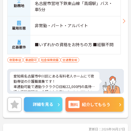
名古屋市営地下鉄東山線「高畑駅」バス・
勤務地
車5分
非常勤・パート・アルバイト
雇用形態
■いずれかの資格をお持ちの方 ■経験不問
応募要件
夜勤専従
車通勤可
社会保険完備
交通費支給
愛知県名古屋市中川区にある有料老人ホームにて夜
勤専従の介護職募集です！
車通勤可能で通勤ラクラク◎日給22,000円の高待
遇！経験不問で、介護のお仕事にチャレンジしたい
方にもぴったりの求人です。落ち着いた夜間帯で、
しっかり収入を確保できます。
詳細を見る
無料
紹介してもらう
ご興味のある方には、面接対策ポイントなど、さら
に詳細をご案内しますのでお気軽にご相談くださ
い！
更新日：2026年06月17日