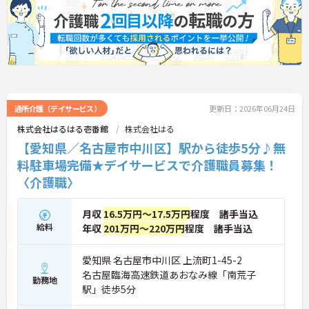
通所介護（デイサービス）
更新日：2026年06月24日
株式会社はるはる壱番館
株式会社はる
【愛知県／名古屋市中川区】駅から徒歩5分♪無
料駐車場完備★デイサービスで介護職員募集！
〈介護職〉
月収
16.5万円～17.5万円
程度 諸手当込
給料
年収
201万円～220万円
程度 諸手当込
愛知県 名古屋市中川区 上流町1-45-2
名古屋臨海高速鉄道あおなみ線「南荒子
勤務地
駅」徒歩5分