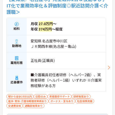
IT化で業務効率化＆評価制度◎駅近訪問介護＜介
護職＞
月収
27.0万円
～
給料
年収
374万円
～程度
愛知県 名古屋市中川区
勤務地
ＪＲ関西本線(名古屋－亀山)
正社員(正職員)
雇用形態
■介護職員初任者研修（ヘルパー2級）、実
務者研修（ヘルパー1級）いずれか ※介護実
応募要件
務経験がある方
駅から徒歩10分以内
日勤のみ
資格取得サポート
研修制度あり
産休･育休･介護休暇取得実績あり
ボーナス・賞与あり
社会保険完備
交通費支給
退職金制度あり