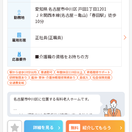
愛知県 名古屋市中川区 戸田1丁目1201
ＪＲ関西本線(名古屋－亀山)「春田駅」徒歩
勤務地
10分
正社員(正職員)
雇用形態
■介護職の資格をお持ちの方
応募要件
駅から徒歩10分以内
車通勤可
年間休日110日以上
資格取得サポート
研修制度あり
産休･育休･介護休暇取得実績あり
高収入
社会保険完備
交通費支給
名古屋市中川区に位置する有料老人ホームです。
マイカー通勤OK♪各種手当が充実している法人で
す！
詳細を見る
無料
紹介してもらう