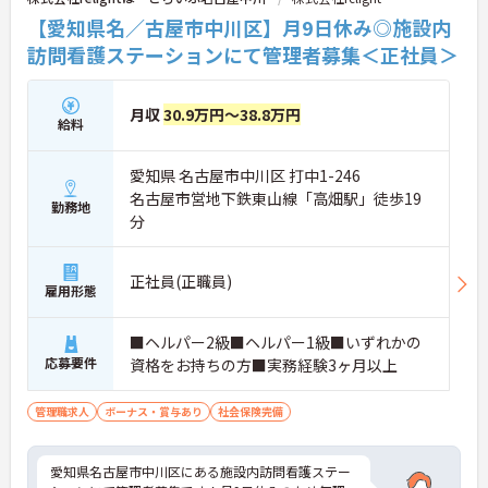
【愛知県名／古屋市中川区】月9日休み◎施設内
訪問看護ステーションにて管理者募集＜正社員＞
月収
30.9万円～38.8万円
給料
愛知県 名古屋市中川区 打中1-246
名古屋市営地下鉄東山線「高畑駅」徒歩19
勤務地
分
正社員(正職員)
雇用形態
■ヘルパー2級■ヘルパー1級■いずれかの
応募要件
資格をお持ちの方■実務経験3ヶ月以上
管理職求人
ボーナス・賞与あり
社会保険完備
愛知県名古屋市中川区にある施設内訪問看護ステー