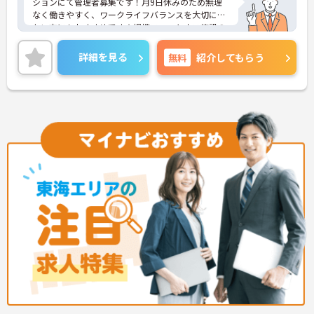
ションにて管理者募集です！月9日休みのため無理
なく働きやすく、ワークライフバランスを大切にし
たい方にもおすすめです☆提携フィットネス施設の
利用も可能で、健康づくりやリフレッシュをしなが
ら活躍できる環境が整っています♪ご興味のある方
詳細を見る
無料
紹介してもらう
には、面接対策ポイントなど、さらに詳細をご案内
しますのでお気軽にご相談ください！