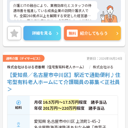
介護とITの融合により、業務効率化とスタッフの待
遇改善を推進している成長企業の訪問介護求人で
す。全国260拠点以上を展開する安定した経営基盤
のもと、正社員比率94%という強固なチーム体制を
構築しています。資格手当や年2回の評価面談など、
専門資格と成果が収入に直結する仕組みが整ってい
詳細を見る
無料
紹介してもらう
ます。夜勤なしの完全週休2日制（曜日固定）を採用
し、日々の記録業務はスマートフォンで完結するた
め、施設勤務特有の不規則なシフトや煩雑な事務作
業の負担を抑え、ケアに専念できます。定期的な面
談で不安を解消できるフォロー体制もあり、介護福
通所介護（デイサービス）
更新日：2026年06月24日
祉士の資格取得やサ責や管理者への着実なキャリア
株式会社はるはる壱番館（住宅型有料老人ホーム）
株式会社はる
アップを目指す有資格者の方に推奨できる環境で
す。
【愛知県／名古屋市中川区】駅近で通勤便利♪住
宅型有料老人ホームにて介護職員の募集＜正社員
★おすすめPOINT★
＞
【夜勤なし・曜日固定の休日で、身体への負担を抑
えた働き方が実現できます】
・8:00～19:00の間での実働8時間勤務で夜勤が存在
月収
16.5万円～17.5万円
程度 諸手当込
しないため、生活リズムを整えながら健康的に働き
給料
年収
201万円～220万円
程度 諸手当込
続けることができます
・完全週休2日制（曜日固定）を採用していること
により、先々の予定が立てやすくプライベートの時
愛知県 名古屋市中川区 上流町1-45-2
間をしっかりと確保できる環境です
名古屋臨海高速鉄道あおなみ線「南荒子