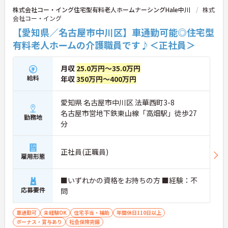
株式会社コー・イング住宅型有料老人ホームナーシングHale中川
株式
会社コー・イング
【愛知県／名古屋市中川区】車通勤可能◎住宅型
有料老人ホームの介護職員です♪＜正社員＞
月収
25.0万円～35.0万円
給料
年収
350万円～400万円
愛知県 名古屋市中川区 法華西町3-8
名古屋市営地下鉄東山線「高畑駅」徒歩27
勤務地
分
正社員(正職員)
雇用形態
■いずれかの資格をお持ちの方 ■経験：不
応募要件
問
車通勤可
未経験OK
住宅手当・補助
年間休日110日以上
ボーナス・賞与あり
社会保険完備