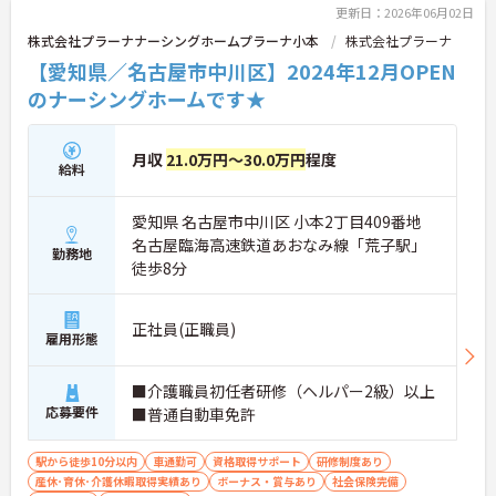
更新日：2026年06月02日
株式会社プラーナナーシングホームプラーナ小本
株式会社プラーナ
【愛知県／名古屋市中川区】2024年12月OPEN
のナーシングホームです★
月収
21.0万円～30.0万円
程度
給料
愛知県 名古屋市中川区 小本2丁目409番地
名古屋臨海高速鉄道あおなみ線「荒子駅」
勤務地
徒歩8分
正社員(正職員)
雇用形態
■介護職員初任者研修（ヘルパー2級）以上
応募要件
■普通自動車免許
駅から徒歩10分以内
車通勤可
資格取得サポート
研修制度あり
産休･育休･介護休暇取得実績あり
ボーナス・賞与あり
社会保険完備