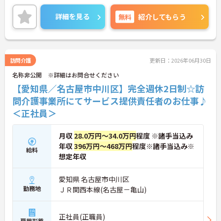
構築しています。資格手当や年2回の評価面談など、
専門資格と成果が収入に直結する仕組みが整ってい
詳細を見る
無料
紹介してもらう
ます。夜勤なしの完全週休2日制（曜日固定）を採用
し、日々の記録業務はスマートフォンで完結するた
め、施設勤務特有の不規則なシフトや煩雑な事務作
業の負担を抑え、ケアに専念できます。定期的な面
談で不安を解消できるフォロー体制もあり、介護福
訪問介護
更新日：2026年06月30日
祉士の資格取得やサ責や管理者への着実なキャリア
名称非公開 ※詳細はお問合せください
アップを目指す有資格者の方に推奨できる環境で
す。
【愛知県／名古屋市中川区】完全週休2日制☆訪
問介護事業所にてサービス提供責任者のお仕事♪
★おすすめPOINT★
＜正社員＞
【夜勤なし・曜日固定の休日で、身体への負担を抑
えた働き方が実現できます】
・8:00～19:00の間での実働8時間勤務で夜勤が存在
月収
28.0万円～34.0万円
程度 ※諸手当込み
しないため、生活リズムを整えながら健康的に働き
年収
396万円～468万円
程度※諸手当込み※
続けることができます
給料
・完全週休2日制（曜日固定）を採用していること
想定年収
により、先々の予定が立てやすくプライベートの時
間をしっかりと確保できる環境です
愛知県 名古屋市中川区
勤務地
ＪＲ関西本線(名古屋－亀山)
【専門資格を活かした収入アップと明確なキャリア
形成が期待できます】
・資格手当が支給されるほか、年2回の評価面談で
正社員(正職員)
個人の頑張りが給与に還元される仕組みが整ってい
雇用形態