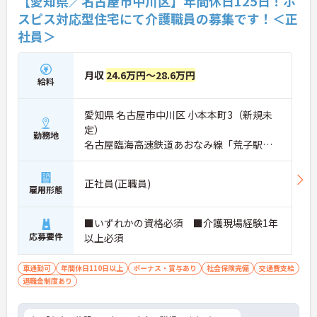
【愛知県／名古屋市中川区】年間休日125日！ホ
スピス対応型住宅にて介護職員の募集です！＜正
社員＞
月収
24.6万円～28.6万円
給料
愛知県 名古屋市中川区 小本本町3（新規未
定）
勤務地
名古屋臨海高速鉄道あおなみ線「荒子駅」
徒歩11分
正社員(正職員)
雇用形態
■いずれかの資格必須 ■介護現場経験1年
応募要件
以上必須
車通勤可
年間休日110日以上
ボーナス・賞与あり
社会保険完備
交通費支給
退職金制度あり