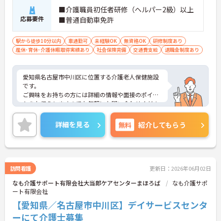
■介護職員初任者研修（ヘルパー2級）以上
応募要件
■普通自動車免許
駅から徒歩10分以内
車通勤可
未経験OK
無資格OK
研修制度あり
産休･育休･介護休暇取得実績あり
社会保険完備
交通費支給
退職金制度あり
愛知県名古屋市中川区に位置する介護老人保健施設
です。
ご興味をお持ちの方には詳細の情報や面接のポイン
トをお伝えしますのでお気軽にお問い合わせくださ
いませ。
詳細を見る
無料
紹介してもらう
訪問看護
更新日：2026年06月02日
なも介護サポート有限会社大当郎ケアセンターまほろば
なも介護サポ
ート有限会社
【愛知県／名古屋市中川区】デイサービスセンタ
ーにて介護士募集