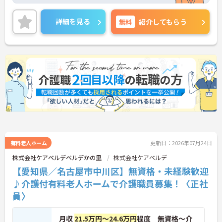
を行う法人です。在宅から施設まで一貫して支える
体制があり、利用者の状態変化にも柔軟に対応でき
る点が魅力。医療依存度の高い方や終末期ケアに関
詳細を見る
無料
紹介してもらう
わる機会も多く、専門性を高めたい方にぴったりの
環境です。外部医療機関との連携もしっかりしてお
り、「生活の場でその人らしく過ごす」を大切にし
た支援ができるのもポイント。現場だけでなく、今
後のキャリアにもつながる経験が積めます。
■ しっかり休める安心の環境
働きやすさを大切にした勤務体制です。
・「年間休日125日」でお休みがしっかり確保
・勤怠は1分単位で管理されサービス残業ほぼなし
・月平均労働時間160時間で無理のない働き方
→ プライベートとの両立もしやすい環境です♪
有料老人ホーム
更新日：2026年07月24日
株式会社ケアベルデベルデかの里
株式会社ケアベルデ
■ 新規開設でゼロから関われる
【愛知県／名古屋市中川区】無資格・未経験歓迎
2026年10月開設のホスピス型住宅です。
♪介護付有料老人ホームで介護職員募集！〈正社
・現場＋シフト作成や面談など運営にも携われる
員〉
・少人数スタートで組織づくりに関与できる
→ 「つくる側」に回れるやりがいがあります！
月収
21.5万円～24.6万円
程度 無資格～介