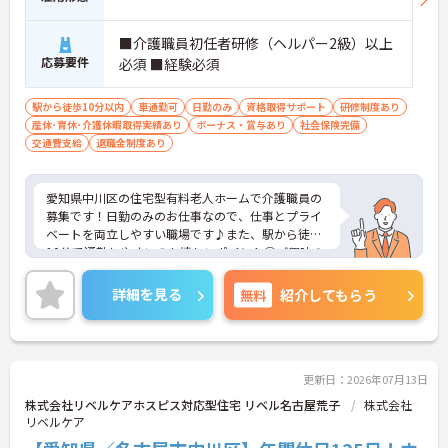
■介護職員初任者研修（ヘルパー2級）以上
応募要件
必須 ■経験必須
駅から徒歩10分以内
車通勤可
日勤のみ
資格取得サポート
研修制度あり
産休･育休･介護休暇取得実績あり
ボーナス・賞与あり
社会保険完備
交通費支給
退職金制度あり
愛知県中川区の住宅型有料老人ホームで介護職員の
募集です！日勤のみのお仕事なので、仕事とプライ
ベートを両立しやすい職場です♪また、駅から徒歩
10分で通勤しやすいのも嬉しいポイント◎ご興味の
ある方は面接ポイントをお伝えしますので、お気軽
にご連絡ください。
詳細を見る
無料
紹介してもらう
更新日：2026年07月13日
株式会社リベルケアホスピス対応型住宅 リベル名古屋荒子
株式会社
リベルケア