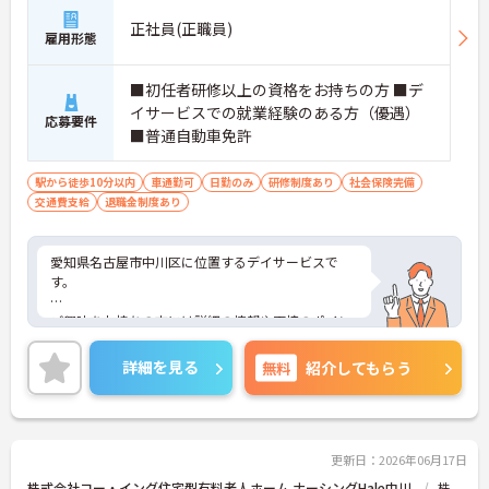
正社員(正職員)
雇用形態
■初任者研修以上の資格をお持ちの方 ■デ
イサービスでの就業経験のある方（優遇）
応募要件
■普通自動車免許
駅から徒歩10分以内
車通勤可
日勤のみ
研修制度あり
社会保険完備
交通費支給
退職金制度あり
愛知県名古屋市中川区に位置するデイサービスで
す。
ご興味をお持ちの方には詳細の情報や面接のポイン
トをお伝えしますのでお気軽にお問い合わせくださ
いませ。
詳細を見る
無料
紹介してもらう
更新日：2026年06月17日
株式会社コー・イング住宅型有料老人ホーム ナーシングHale中川
株