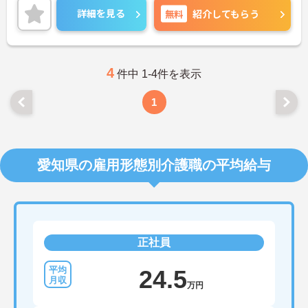
幅広く運営する法人が母体となっています。
詳細を見る
無料
紹介してもらう
また、日曜固定休の4週8休制で夏季・年末年始には
連休も取得できます。ライフワークバランスのとり
やすい環境です！
興味のある方はお気軽にお問い合わせください。
4
件中 1-4件を表示
1
愛知県の雇用形態別介護職の平均給与
正社員
24.5
万円