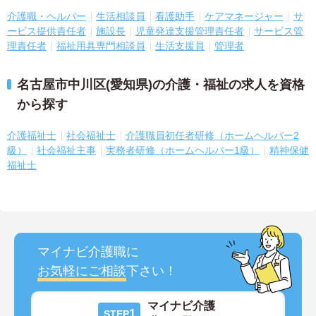
介護職・ヘルパー
生活相談員
看護助手
ケアマネージャー
サ
ービス提供責任者
施設長
児童発達支援管理責任者
サービス管
理責任者
福祉用具専門相談員
生活支援員
管理者
名古屋市中川区(愛知県)の介護・福祉の求人を資格
から探す
介護福祉士
社会福祉士
介護職員初任者研修（ホームヘルパー2
級）
社会福祉主事
実務者研修（ホームヘルパー1級）
精神保健
福祉士
マイナビ介護職に
お気軽にご相談
下さい！
マイナビ介護
1
STEP