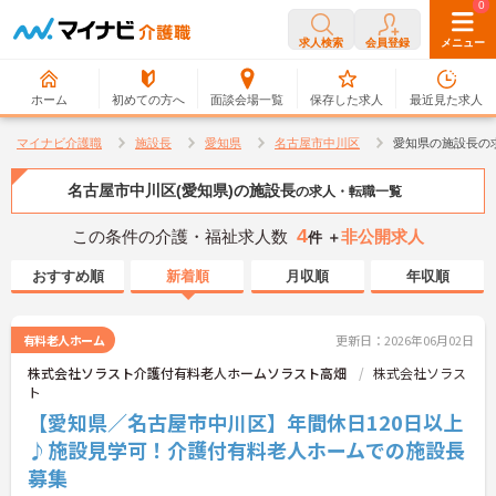
0
0
求人検索
会員登録
メニュー
ホーム
初めての方へ
面談会場一覧
保存した求人
最近見た求人
マイナビ介護職
施設長
愛知県
名古屋市中川区
愛知県の施設長の
名古屋市中川区(愛知県)の施設長
の求人・転職一覧
4
この条件の介護・福祉求人数
非公開求人
件 ＋
おすすめ順
新着順
月収順
年収順
有料老人ホーム
更新日：2026年06月02日
株式会社ソラスト介護付有料老人ホームソラスト高畑
株式会社ソラス
ト
【愛知県／名古屋市中川区】年間休日120日以上
♪施設見学可！介護付有料老人ホームでの施設長
募集