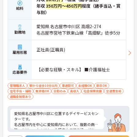
年収
350万円～450万円
程度（諸手当込・賞
給料
与別）
愛知県 名古屋市中川区 高畑2-274
勤務地
名古屋市営地下鉄東山線「高畑駅」徒歩5分
正社員(正職員)
雇用形態
【必要な経験・スキル】 ■介護福祉士
応募要件
管理職求人
駅から徒歩10分以内
車通勤可
未経験OK
新卒OK
住宅手当・補助
無資格OK
日勤のみ
高収入
社会保険完備
交通費支給
退職金制度あり
愛知県名古屋市中川区に位置するデイサービスセン
ターです。
名古屋市内を中心に愛知県内において、複数の病
院・クリニックのほか、介護老人保健施設・グルー
プホーム・有料老人ホーム・在宅介護サービスまで