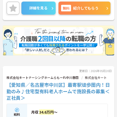
す◎
年間休日123日と充実しており、プライベートの時
詳細を見る
無料
紹介してもらう
間を大切にしながら働ける環境です♪
ご興味のある方は、面接のポイントをお伝えします
のでご連絡ください！
更新日：2026年05月20日
株式会社キートナーシングホームらもーれ中川春田
株式会社キート
【愛知県／名古屋市中川区】最寄駅徒歩圏内！日
勤のみ♪住宅型有料老人ホームで施設長の募集＜
正社員＞
月収
34.6万円
～
給料