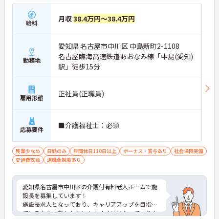
月収
38.4万円～38.4万円
給料
愛知県 名古屋市中川区 中島新町2-1108
名古屋臨海高速鉄道あおなみ線「中島(愛知)
勤務地
駅」徒歩15分
正社員(正職員)
雇用形態
■介護福祉士：必須
応募要件
残業少なめ
日勤のみ
年間休日110日以上
ボーナス・賞与あり
社会保険完備
交通費支給
退職金制度あり
愛知県名古屋市中川区の介護付有料老人ホームで施
設長を募集しています！
施設長求人となっており、キャリアアップを目指し
ている方や挑戦した方にもおすすめとなっておりま