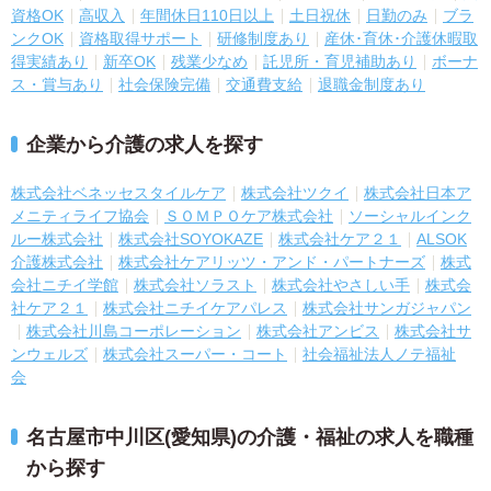
資格OK
高収入
年間休日110日以上
土日祝休
日勤のみ
ブラ
ンクOK
資格取得サポート
研修制度あり
産休･育休･介護休暇取
得実績あり
新卒OK
残業少なめ
託児所・育児補助あり
ボーナ
ス・賞与あり
社会保険完備
交通費支給
退職金制度あり
企業から介護の求人を探す
株式会社ベネッセスタイルケア
株式会社ツクイ
株式会社日本ア
メニティライフ協会
ＳＯＭＰＯケア株式会社
ソーシャルインク
ルー株式会社
株式会社SOYOKAZE
株式会社ケア２１
ALSOK
介護株式会社
株式会社ケアリッツ・アンド・パートナーズ
株式
会社ニチイ学館
株式会社ソラスト
株式会社やさしい手
株式会
社ケア２１
株式会社ニチイケアパレス
株式会社サンガジャパン
株式会社川島コーポレーション
株式会社アンビス
株式会社サ
ンウェルズ
株式会社スーパー・コート
社会福祉法人ノテ福祉
会
名古屋市中川区(愛知県)の介護・福祉の求人を職種
から探す