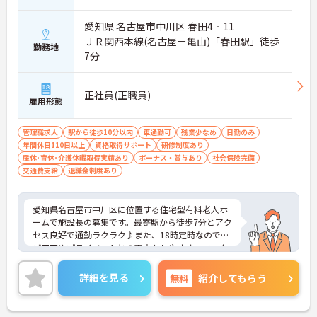
愛知県 名古屋市中川区 春田4‐11
ＪＲ関西本線(名古屋－亀山)「春田駅」徒歩
勤務地
7分
正社員(正職員)
雇用形態
管理職求人
駅から徒歩10分以内
車通勤可
残業少なめ
日勤のみ
年間休日110日以上
資格取得サポート
研修制度あり
産休･育休･介護休暇取得実績あり
ボーナス・賞与あり
社会保険完備
交通費支給
退職金制度あり
愛知県名古屋市中川区に位置する住宅型有料老人ホ
ームで施設長の募集です。最寄駅から徒歩7分とアク
セス良好で通勤ラクラク♪また、18時定時なので、
ご家庭やプライベートとの両立もしやすく、ワーク
ライフバランスを保ってお仕事いただけます！ご興
味のある方はご面接のポイントお伝えしますのでご
詳細を見る
無料
紹介してもらう
気軽にお問い合わせください。