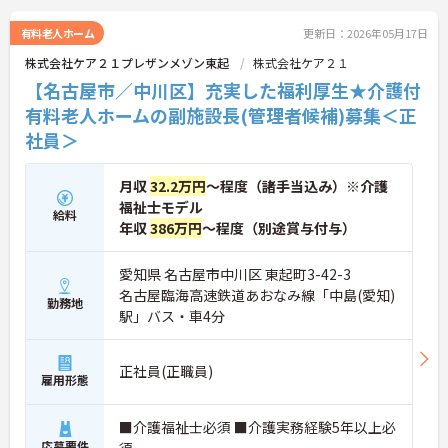
有料老人ホーム
更新日：2026年05月17日
株式会社ケア２１プレザンメゾン東起
株式会社ケア２１
【名古屋市／中川区】充実した福利厚生★介護付
有料老人ホームの副施設長(管理者候補)募集＜正
社員＞
月収
32.2万円
～程度（諸手当込み）※介護
福祉士モデル
給料
年収
386万円
～程度（別途賞与付与）
愛知県 名古屋市中川区 東起町3-42-3
名古屋臨海高速鉄道あおなみ線「中島(愛知)
勤務地
駅」バス・車4分
正社員(正職員)
雇用形態
■介護福祉士必須 ■介護実務経験5年以上必
応募要件