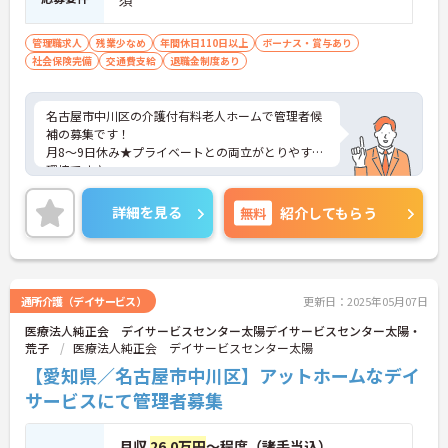
須
管理職求人
残業少なめ
年間休日110日以上
ボーナス・賞与あり
社会保険完備
交通費支給
退職金制度あり
名古屋市中川区の介護付有料老人ホームで管理者候
補の募集です！
月8～9日休み★プライベートとの両立がとりやすい
環境です♪
ご興味のある方は、面接ポイントをお伝えしますの
で、お気軽にご連絡ください。
詳細を見る
無料
紹介してもらう
通所介護（デイサービス）
更新日：2025年05月07日
医療法人純正会 デイサービスセンター太陽デイサービスセンター太陽・
荒子
医療法人純正会 デイサービスセンター太陽
【愛知県／名古屋市中川区】アットホームなデイ
サービスにて管理者募集
月収
26.0万円
～程度（諸手当込）