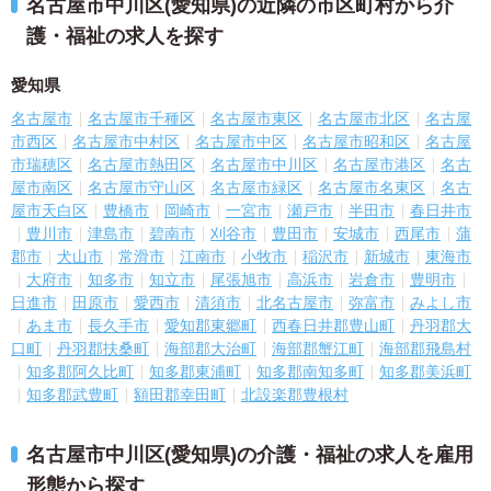
名古屋市中川区(愛知県)の近隣の市区町村から介
護・福祉の求人を探す
愛知県
名古屋市
名古屋市千種区
名古屋市東区
名古屋市北区
名古屋
市西区
名古屋市中村区
名古屋市中区
名古屋市昭和区
名古屋
市瑞穂区
名古屋市熱田区
名古屋市中川区
名古屋市港区
名古
屋市南区
名古屋市守山区
名古屋市緑区
名古屋市名東区
名古
屋市天白区
豊橋市
岡崎市
一宮市
瀬戸市
半田市
春日井市
豊川市
津島市
碧南市
刈谷市
豊田市
安城市
西尾市
蒲
郡市
犬山市
常滑市
江南市
小牧市
稲沢市
新城市
東海市
大府市
知多市
知立市
尾張旭市
高浜市
岩倉市
豊明市
日進市
田原市
愛西市
清須市
北名古屋市
弥富市
みよし市
あま市
長久手市
愛知郡東郷町
西春日井郡豊山町
丹羽郡大
口町
丹羽郡扶桑町
海部郡大治町
海部郡蟹江町
海部郡飛島村
知多郡阿久比町
知多郡東浦町
知多郡南知多町
知多郡美浜町
知多郡武豊町
額田郡幸田町
北設楽郡豊根村
名古屋市中川区(愛知県)の介護・福祉の求人を雇用
形態から探す