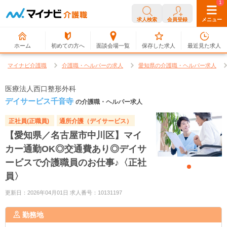
0
1
求人検索
会員登録
メニュー
ホーム
初めての方へ
面談会場一覧
保存した求人
最近見た求人
マイナビ介護職
介護職・ヘルパーの求人
愛知県の介護職・ヘルパー求人
医療法人西口整形外科
デイサービス千音寺
の介護職・ヘルパー求人
正社員(正職員)
通所介護（デイサービス）
【愛知県／名古屋市中川区】マイ
カー通勤OK◎交通費あり◎デイサ
ービスで介護職員のお仕事♪〈正社
員〉
更新日：2026年04月01日 求人番号：10131197
勤務地