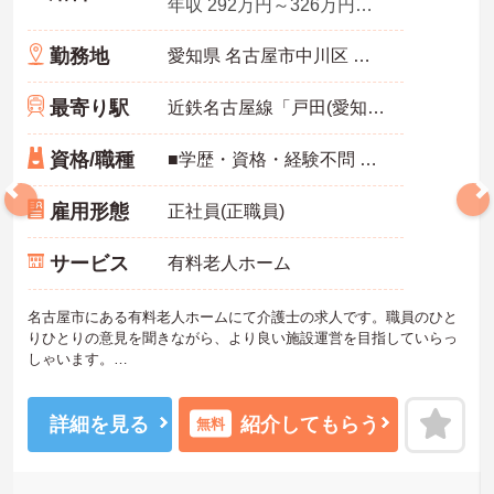
年収 292万円～326万円程度 諸手当・賞与込み
勤務地
愛知県 名古屋市中川区 江松5丁目157
最寄り駅
近鉄名古屋線「戸田(愛知)駅」バス・車6分
資格/職種
■学歴・資格・経験不問 ■介護福祉士、介護支援専門員あれば尚可
雇用形態
正社員(正職員)
サービス
有料老人ホーム
名古屋市にある有料老人ホームにて介護士の求人です。職員のひと
りひとりの意見を聞きながら、より良い施設運営を目指していらっ
しゃいます。
入社時、1ヶ月後、3ヶ月後とそれぞれで研修がありますので、介護
が未経験・経験が浅くて不安という方でも安心してください。
また、残業は少なめであったり、7日連休の取得も可能であったりと
詳細を見る
紹介してもらう
無料
プライベートとの両立をされたい方にもおすすめの求人です。
ご興味をお持ちの方には、詳細の情報や面接のポイントをお伝えし
ますのでお気軽にお問い合わせください。