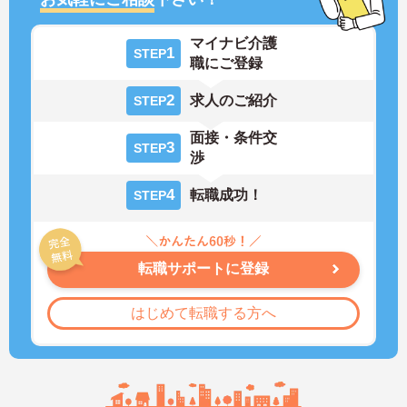
マイナビ介護
1
STEP
職にご登録
2
求人のご紹介
STEP
面接・条件交
3
STEP
渉
4
転職成功！
STEP
転職サポートに登録
はじめて転職する方へ