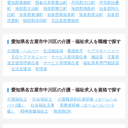
愛知郡東郷町
西春日井郡豊山町
丹羽郡大口町
丹羽郡扶桑
町
海部郡大治町
海部郡蟹江町
海部郡飛島村
知多郡阿久
比町
知多郡東浦町
知多郡南知多町
知多郡美浜町
知多郡
武豊町
額田郡幸田町
北設楽郡豊根村
愛知県名古屋市中川区の介護・福祉求人を職種で探す
介護職・ヘルパー
生活相談員
看護助手
ケアマネージャー
主任ケアマネジャー
サービス提供責任者
施設長
児童発
達支援管理責任者
サービス管理責任者
福祉用具専門相談員
生活支援員
管理者
愛知県名古屋市中川区の介護・福祉求人を資格で探す
介護福祉士
社会福祉士
介護職員初任者研修（ホームヘル
パー2級）
社会福祉主事
実務者研修（ホームヘルパー1
級）
精神保健福祉士
無資格OK