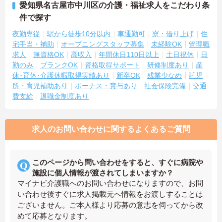
愛知県名古屋市中川区の介護・福祉求人をこだわり条
件で探す
夜勤専従
駅から徒歩10分以内
車通勤可
寮・借り上げ
住
宅手当・補助
オープニングスタッフ募集
未経験OK
管理職
求人
無資格OK
高収入
年間休日110日以上
土日祝休
日
勤のみ
ブランクOK
資格取得サポート
研修制度あり
産
休･育休･介護休暇取得実績あり
新卒OK
残業少なめ
託児
所・育児補助あり
ボーナス・賞与あり
社会保険完備
交通
費支給
退職金制度あり
求人のお問い合わせに関するよくあるご質問
このページから問い合わせをすると、すぐに病院や
施設に個人情報が渡されてしまいますか？
マイナビ介護職へのお問い合わせになりますので、お問
い合わせ後すぐに求人掲載元へ情報をお渡しすることは
ございません。ご本人様より応募の意志を伺ってから改
めて応募となります。