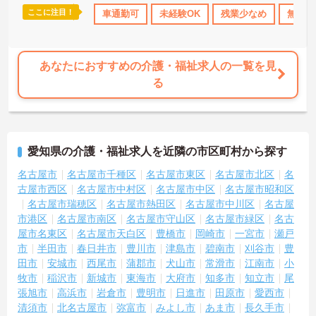
ここに注目！
ーナス・賞与あり
社会保険完備
車通勤可
未経験OK
退職金制度あり
残業少なめ
無資格
あなたにおすすめの介護・福祉求人の一覧を見
る
愛知県の介護・福祉求人を近隣の市区町村から探す
名古屋市
名古屋市千種区
名古屋市東区
名古屋市北区
名
古屋市西区
名古屋市中村区
名古屋市中区
名古屋市昭和区
名古屋市瑞穂区
名古屋市熱田区
名古屋市中川区
名古屋
市港区
名古屋市南区
名古屋市守山区
名古屋市緑区
名古
屋市名東区
名古屋市天白区
豊橋市
岡崎市
一宮市
瀬戸
市
半田市
春日井市
豊川市
津島市
碧南市
刈谷市
豊
田市
安城市
西尾市
蒲郡市
犬山市
常滑市
江南市
小
牧市
稲沢市
新城市
東海市
大府市
知多市
知立市
尾
張旭市
高浜市
岩倉市
豊明市
日進市
田原市
愛西市
清須市
北名古屋市
弥富市
みよし市
あま市
長久手市