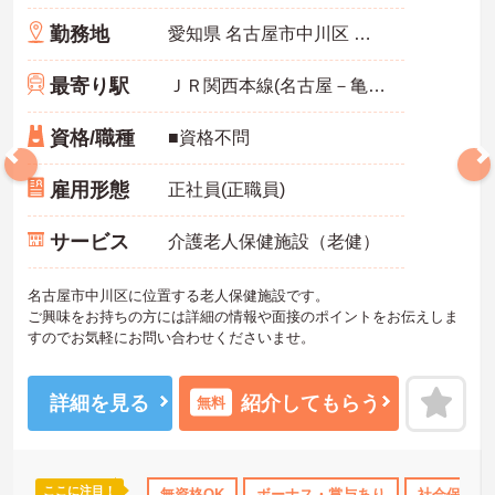
勤務地
愛知県 名古屋市中川区 富田町大字千音寺字間渡里2834-1
最寄り駅
ＪＲ関西本線(名古屋－亀山)「春田駅」バス・車9分
資格/職種
■資格不問
雇用形態
正社員(正職員)
サービス
介護老人保健施設（老健）
名古屋市中川区に位置する老人保健施設です。
ご興味をお持ちの方には詳細の情報や面接のポイントをお伝えしま
すのでお気軽にお問い合わせくださいませ。
詳細を見る
紹介してもらう
無料
ここに注目！
無資格OK
ボーナス・賞与あり
社会保険完