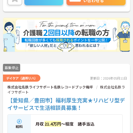
い合わせる
が、近隣住民の皆さんも多く参加され、あずみ苑と
の地域交流が進んでいるんですよ。
日勤のみの勤務で、希望休も考慮してもらえるため
ワークライフバランスを重視した働き方ができま
す。利用者に寄り添いながらゆったりとした介護を
提供できる環境です。
ご興味をお持ちの方には詳細の情報や面接のポイン
トをお伝えしますので、お気軽にお問い合わせくだ
さいませ。
募集停止
デイケア（通所リハ）
更新日：2026年05月11日
株式会社名鉄ライフサポート名鉄レコードブック梅坪
株式会社名鉄ラ
イフサポート
【愛知県／豊田市】福利厚生充実★リハビリ型デ
イサービスで生活相談員募集！
月収
21.4万円
～程度 諸手当込
給料