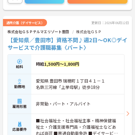
通所介護（デイサービス）
更新日：2026年06月12日
株式会社ＧＳＰテルマエリゾート豊田
株式会社ＧＳＰ
【愛知県／豊田市】資格不問♪週2日～OK◎デイ
サービスで介護職募集〈パート〉
時給
1,500円～1,800円
給料
愛知県 豊田市 瑞穂町１丁目４１－１
勤務地
名鉄三河線「上挙母駅」徒歩18分
非常勤・パート・アルバイト
雇用形態
■社会福祉士・社会福祉主事・精神保健福
祉士・介護支援専門員・介護福祉士などあ
応募要件
れば尚可 ■普通自動車免許 ■デイサービス