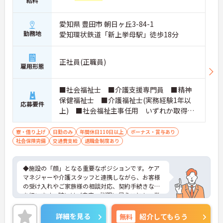
給料
愛知県 豊田市 朝日ヶ丘3-84-1
勤務地
愛知環状鉄道「新上挙母駅」徒歩18分
正社員(正職員)
雇用形態
■社会福祉士 ■介護支援専門員 ■精神
保健福祉士 ■介護福祉士(実務経験1年以
応募要件
上) ■社会福祉主事任用 いずれか取得さ
れている方 ■普通自動車免許をお持ちの
方 ※厚生労働大臣が定める科目を3科目以上
寮・借り上げ
日勤のみ
年間休日110日以上
ボーナス・賞与あり
社会保険完備
交通費支給
履修していることが成績証明書の提示にて
退職金制度あり
認められる方もご応募可能です。
◆施設の「顔」となる重要なポジションです。ケア
マネジャーや介護スタッフと連携しながら、お客様
の受け入れやご家族様の相談対応、契約手続きなど
を行います。時にはご自宅へ説明に伺うことも。業
務の幅は広いですが、その分、お客様の「困った」
に寄り添い、解決できた時の喜びはひとしおです。
詳細を見る
無料
紹介してもらう
親身な対応ができるあなたを、スタッフみんなが待