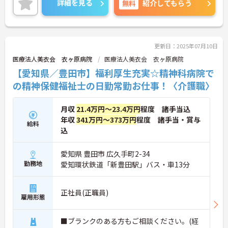
詳細を見る
無料
紹介してもらう
更新日：2025年07月10日
医療法人美衣会 衣ヶ原病院
医療法人美衣会 衣ヶ原病院
【愛知県／豊田市】福利厚生充実☆精神科病院で
の精神保健福祉士の日勤常勤お仕事！〈介護職〉
月収
21.4万円～23.4万円
程度 諸手当込
年収
341万円～373万円
程度 諸手当・賞与
給料
込
愛知県 豊田市 広久手町2-34
勤務地
愛知環状鉄道「新豊田駅」バス・車13分
正社員(正職員)
雇用形態
■ブランクのある方もご相談ください。(経