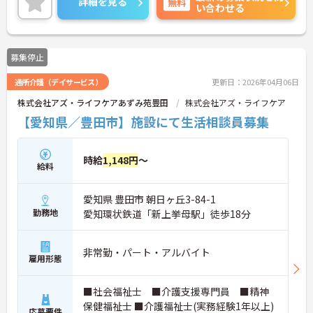
詳細を見る
無料
い合わせる
募集停止
通所介護（デイサービス）
更新日：2026年04月06日
株式会社アズ・ライフケアあずみ苑豊田
株式会社アズ・ライフケア
【愛知県／豊田市】施設にて生活相談員募集
時給
1,148円
～
給料
愛知県 豊田市 朝日ヶ丘3-84-1
勤務地
愛知環状鉄道「新上挙母駅」徒歩18分
非常勤・パート・アルバイト
雇用形態
■社会福祉士 ■介護支援専門員 ■精神
保健福祉士 ■介護福祉士(実務経験1年以上)
応募要件