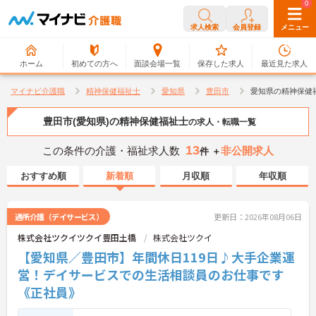
0
0
求人検索
会員登録
メニュー
ホーム
初めての方へ
面談会場一覧
保存した求人
最近見た求人
マイナビ介護職
精神保健福祉士
愛知県
豊田市
愛知県の精神保健
豊田市(愛知県)の精神保健福祉士
の求人・転職一覧
13
この条件の介護・福祉求人数
非公開求人
件 ＋
おすすめ順
新着順
月収順
年収順
通所介護（デイサービス）
更新日：2026年08月06日
株式会社ツクイツクイ豊田土橋
株式会社ツクイ
【愛知県／豊田市】年間休日119日♪大手企業運
営！デイサービスでの生活相談員のお仕事です
《正社員》