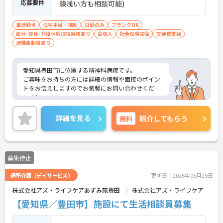
応募要件
験浅い方も相談可能)
車通勤可
住宅手当・補助
日勤のみ
ブランクOK
産休･育休･介護休暇取得実績あり
高収入
社会保険完備
交通費支給
退職金制度あり
愛知県豊田市に位置する精神科病院です。
ご興味をお持ちの方には詳細の情報や面接のポイン
トをお伝えしますのでお気軽にお問い合わせくださ
いませ。
詳細を見る
無料
紹介してもらう
募集停止
通所介護（デイサービス）
更新日：2026年05月29日
株式会社アズ・ライフケアあずみ苑豊田
株式会社アズ・ライフケア
【愛知県／豊田市】施設にて生活相談員募集