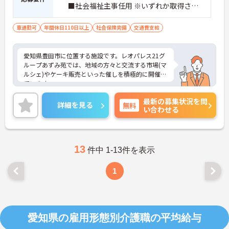
■社会福祉主事任用 ※いずれか取得され
ている方。厚生労働大臣が定める科目を3科
目以上履修していることが成績証明書の提
車通勤可
年間休日110日以上
社会保険完備
交通費支給
示にて認められる方もご応募可能です。
愛知県豊田市に位置する施設です。レオパレス21グ
ループあずみ苑では、地域の方々と交流する市場(マ
ルシェ)やケーキ販売といった催しを積極的に開催し
ています。
お取り引きのある企業様に特別ブースを出していた
最新の募集状況を問
だくなど多くの方のご協力に支えられての開催です
詳細を見る
無料
い合わせる
が、近隣住民の皆さんも多く参加され、あずみ苑と
の地域交流が進んでいるんですよ。
日勤のみの勤務で、希望休も考慮してもらえるため
ワークライフバランスを重視した働き方ができま
す。利用者に寄り添いながらゆったりとした介護を
13
件中 1-13件を表示
提供できる環境です。
ご興味をお持ちの方には詳細の情報や面接のポイン
1
トをお伝えしますので、お気軽にお問い合わせくだ
さいませ。
愛知県の雇用形態別介護職の平均給与