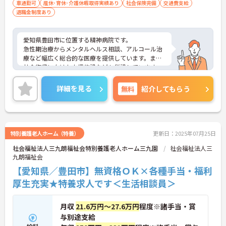
車通勤可
産休･育休･介護休暇取得実績あり
社会保険完備
交通費支給
退職金制度あり
愛知県豊田市に位置する精神病院です。
急性期治療からメンタルヘルス相談、アルコール治
療など幅広く総合的な医療を提供しています。また
社会復帰に向けた支援施設なども併設しています。
複数の精神保健福祉士が在籍しており、相談しなが
ら業務を進めることができます。
詳細を見る
無料
紹介してもらう
マイカー通勤可能、無料駐車場あるので通勤も便利
です。
ご興味ある方には、面接対策ポイントなど、さらに
詳細をお話しいたしますのでお気軽にご相談くださ
い。
特別養護老人ホーム（特養）
更新日：2025年07月25日
社会福祉法人三九朗福祉会特別養護老人ホーム三九園
社会福祉法人三
九朗福祉会
【愛知県／豊田市】無資格ＯＫ×各種手当・福利
厚生充実★特養求人です＜生活相談員＞
月収
21.6万円～27.6万円
程度※諸手当・賞
与別途支給