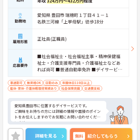
年収
324万円～432万円
程度
愛知県 豊田市 瑞穂町１丁目４１－１
勤務地
名鉄三河線「上挙母駅」徒歩18分
正社員(正職員)
雇用形態
■社会福祉士・社会福祉主事・精神保健福
祉士・介護支援専門員・介護福祉士などあ
応募要件
れば尚可 ■普通自動車免許 ■デイサービス
経験者
車通勤可
無資格OK
日勤のみ
年間休日110日以上
産休･育休･介護休暇取得実績あり
社会保険完備
交通費支給
愛知県豊田市に位置するデイサービスです。
ご興味をお持ちの方には詳細の情報や面接のポイン
トをお伝えしますのでお気軽にお問い合わせくださ
いませ。
詳細を見る
無料
紹介してもらう