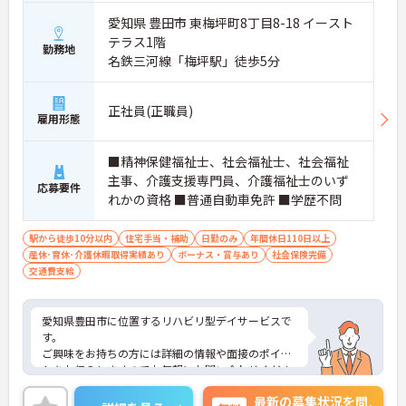
愛知県 豊田市 東梅坪町8丁目8-18 イースト
テラス1階
勤務地
名鉄三河線「梅坪駅」徒歩5分
正社員(正職員)
雇用形態
■精神保健福祉士、社会福祉士、社会福祉
主事、介護支援専門員、介護福祉士のいず
応募要件
れかの資格 ■普通自動車免許 ■学歴不問
駅から徒歩10分以内
住宅手当・補助
日勤のみ
年間休日110日以上
産休･育休･介護休暇取得実績あり
ボーナス・賞与あり
社会保険完備
交通費支給
愛知県豊田市に位置するリハビリ型デイサービスで
す。
ご興味をお持ちの方には詳細の情報や面接のポイン
トをお伝えしますのでお気軽にお問い合わせくださ
いませ。
最新の募集状況を問