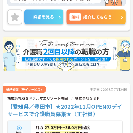
ため、有給と組み合わせて連休を取得し、旅行や趣
味を楽しむスタッフも多くいます。夜勤がなく日勤
のみの勤務なので、生活リズムも整えやすく、仕事
詳細を見る
無料
紹介してもらう
とプライベートのメリハリをつけて無理なく働けま
す。
＜将来を見据えた多彩なキャリアパスと待遇＞「介
護のスペシャリスト」「管理職」「他職種へのチャ
レンジ」など、希望に合わせた多彩なキャリアプラ
ンが用意されています。階層別の研修や資格取得支
援制度があり、働きながらスキルアップが可能で
す。
通所介護（デイサービス）
更新日：2026年07月24日
株式会社ＧＳＰテルマエリゾート豊田
株式会社ＧＳＰ
【愛知県／豊田市】★2022年11月OPENのデイ
サービスで介護職員募集★〈正社員〉
月収
27.0万円～36.0万円
程度
給料