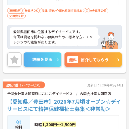
経験者
車通勤可
無資格OK
産休･育休･介護休暇取得実績あり
社会保険完備
交通費支給
愛知県豊田市に位置するデイサービスです。
今回は資格を問わない募集のため、様々な方にチャ
レンジの可能性があります。
ご興味をお持ちの方には詳細の情報や面接のポイン
トをお伝えしますのでお気軽にお問い合わせくださ
いませ。
詳細を見る
無料
紹介してもらう
通所介護（デイサービス）
更新日：2026年05月14日
合同会社竜太朗商店にこにこデイサービス
合同会社竜太朗商店
【愛知県／豊田市】2026年7月頃オープン☆デイ
サービスにて精神保健福祉士募集＜非常勤＞
時給
1,300円～1,500円
給料