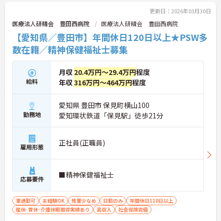
に詳細をお話しいたしますのでお気軽にご相談くだ
さい！
更新日：2026年03月30日
医療法人研精会 豊田西病院
医療法人研精会 豊田西病院
【愛知県／豊田市】年間休日120日以上★PSW多
数在籍／精神保健福祉士募集
月収
20.4万円～29.4万円
程度
給料
年収
316万円～464万円
程度
愛知県 豊田市 保見町横山100
勤務地
愛知環状鉄道「保見駅」徒歩21分
正社員(正職員)
雇用形態
■精神保健福祉士
応募要件
車通勤可
未経験OK
残業少なめ
日勤のみ
年間休日110日以上
産休･育休･介護休暇取得実績あり
高収入
社会保険完備