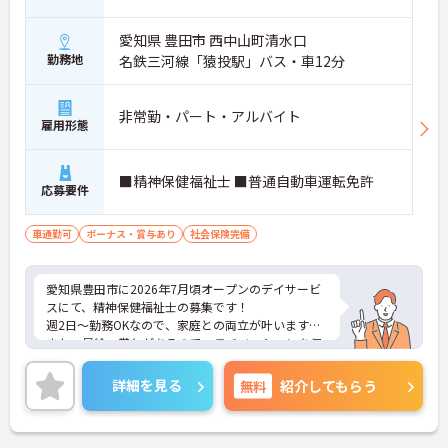
愛知県 豊田市 西中山町清水口
勤務地
名鉄三河線「猿投駅」バス・車12分
非常勤・パート・アルバイト
雇用形態
■精神保健福祉士 ■普通自動車運転免許
応募要件
車通勤可
ボーナス・賞与あり
社会保険完備
愛知県豊田市に2026年7月頃オープンのデイサービ
スにて、精神保健福祉士の募集です！
週2日～勤務OKなので、家庭との両立が叶います☆
また、昇給・賞与があるので、モチベーションを保
ちながら働くことができます♪
さらに、マイカー通勤可能なので通勤らくらくです
詳細を見る
無料
紹介してもらう
◎
新規開設のため住所などはまだ未定となります。
ご興味のある方には、面接対策ポイントなど、さら