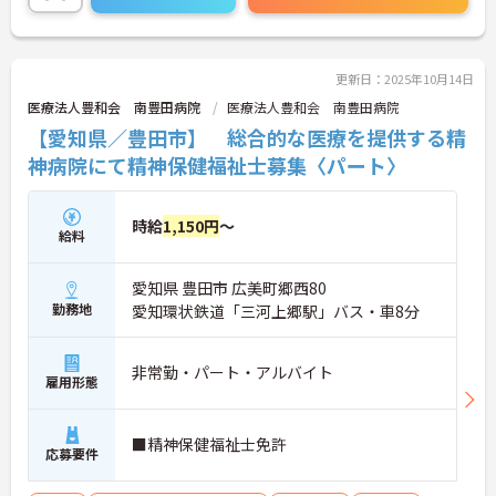
っています。
◆年間休日は117日以上あり、シフト制ですが希望
休も考慮してもらえるので予定が立てやすいのが嬉
しいポイントです。有給休暇は1時間単位で取得でき
更新日：2025年10月14日
るので、「ちょっと用事を済ませたい」という時に
医療法人豊和会 南豊田病院
医療法人豊和会 南豊田病院
も便利。オンとオフを上手に切り替えて、自分らし
【愛知県／豊田市】 総合的な医療を提供する精
い働き方が実現できます。
◆タブレット端末を活用した介護記録システムを導
神病院にて精神保健福祉士募集〈パート〉
入♪スタッフ同士の情報共有もスムーズになり、
「ご利用者様と向き合う時間が増えた」と現場でも
好評です。効率よく働けます。
時給
1,150円
～
給料
愛知県 豊田市 広美町郷西80
勤務地
愛知環状鉄道「三河上郷駅」バス・車8分
非常勤・パート・アルバイト
雇用形態
■精神保健福祉士免許
応募要件