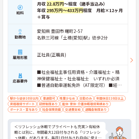
月収
22.8万円
～程度（諸手当込み）
年収
295万円～433万円
程度 月給×12ヶ月
給料
＋賞与
愛知県 豊田市 曙町2-57
勤務地
名鉄三河線「土橋(愛知)駅」徒歩2分
正社員(正職員)
雇用形態
■社会福祉主事任用資格・介護福祉士・精
神保健福祉士・社会福祉士 いずれか必須
応募要件
■普通自動車運転免許（AT限定可） ■経
験：不問
駅から徒歩10分以内
車通勤可
残業少なめ
日勤のみ
年間休日110日以上
資格取得サポート
研修制度あり
産休･育休･介護休暇取得実績あり
ボーナス・賞与あり
社会保険完備
交通費支給
退職金制度あり
＜リフレッシュ休暇でプライベートも充実＞有給休
暇とは別に、年間最大12日付与される「リフレッシ
ュ休暇」があります。毎月1日付与され自由に使える