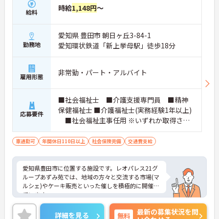
時給
1,148円
～
給料
愛知県 豊田市 朝日ヶ丘3-84-1
勤務地
愛知環状鉄道「新上挙母駅」徒歩18分
非常勤・パート・アルバイト
雇用形態
■社会福祉士 ■介護支援専門員 ■精神
保健福祉士 ■介護福祉士(実務経験1年以上)
応募要件
■社会福祉主事任用 ※いずれか取得され
ている方。厚生労働大臣が定める科目を3科
目以上履修していることが成績証明書の提
車通勤可
年間休日110日以上
社会保険完備
交通費支給
示にて認められる方もご応募可能です。
愛知県豊田市に位置する施設です。レオパレス21グ
ループあずみ苑では、地域の方々と交流する市場(マ
ルシェ)やケーキ販売といった催しを積極的に開催し
ています。
お取り引きのある企業様に特別ブースを出していた
最新の募集状況を問
だくなど多くの方のご協力に支えられての開催です
詳細を見る
無料