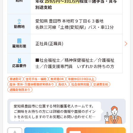
給料
年収
259万円～331万円
程度※諸手当・賞与
別途支給
愛知県 豊田市 本地町９丁目６３番地
勤務地
名鉄三河線「土橋(愛知)駅」バス・車11分
正社員(正職員)
雇用形態
■社会福祉士／精神保健福祉士／介護福祉
応募要件
士／介護支援専門員 いずれかお持ちの方
車通勤可
住宅手当・補助
無資格OK
年間休日110日以上
産休･育休･介護休暇取得実績あり
高収入
社会保険完備
交通費支給
退職金制度あり
愛知県豊田市に位置する特別養護老人ホームです。
ご興味をお持ちの方には詳細の情報や面接のポイン
トをお伝えしますのでお気軽にお問い合わせくださ
いませ。