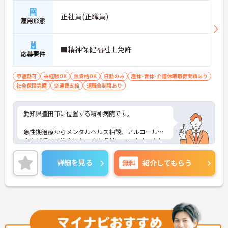
正社員(正職員)
雇用形態
■精神保健福祉士免許
応募要件
車通勤可
未経験OK
無資格OK
日勤のみ
産休･育休･介護休暇取得実績あり
社会保険完備
交通費支給
退職金制度あり
愛知県豊田市に位置する精神病院です。
急性期治療からメンタルヘルス相談、アルコール治
療など幅広く総合的な医療を提供しています。また
社会復帰に向けた支援施設なども併設しています。
詳細を見る
無料
紹介してもらう
複数の精神保健福祉士が在籍しており、相談しなが
ら業務を進めることができます。
マイカー通勤可能、無料駐車場あるので通勤も便利
です。
ご興味ある方には、面接対策ポイントなど、さらに