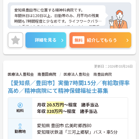
愛知県豊田市に位置する精神科病院です。
年間休日は120日以上、日勤帯のみ、月平均の残業
時間も7時間程度と少なめです。ライフワークバラン
スを重視される方にはおススメです。また、保育手
当や育休取得実績があるなど、子育てと両立しなが
らでも働きやすい環境が整っています。ご興味のあ
詳細を見る
無料
紹介してもらう
る方はお気軽にお問い合わせください。
更新日：2026年03月26日
医療法人豊和会 南豊田病院
医療法人豊和会 南豊田病院
【愛知県／豊田市】実働7時間15分／有給取得率
高め／精神病院にて精神保健福祉士募集
月収
20.5万円
～程度 諸手当込
給料
年収
320万円
～程度 諸手当込
愛知県 豊田市 広美町郷西80
勤務地
愛知環状鉄道「三河上郷駅」バス・車5分