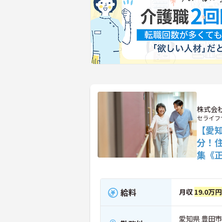
株式会
セライフ
【愛
分！
集《
給料
月収
19.0万
愛知県 豊田市 