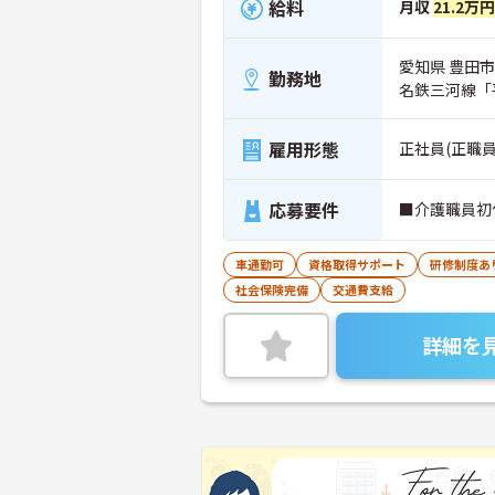
給料
月収
21.2万
愛知県 豊田市
勤務地
名鉄三河線「
雇用形態
正社員(正職員
応募要件
■介護職員初
車通勤可
資格取得サポート
研修制度あ
社会保険完備
交通費支給
詳細を