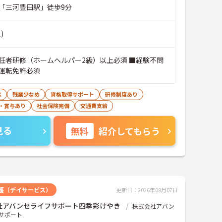
「三河豊田駅」徒歩9分
)
任者研修（ホームヘルパー2級）以上必須 ■経験不問
運転免許必須
K
残業少なめ
資格取得サポート
研修制度あり
・賞与あり
社会保険完備
交通費支給
見る
無料
紹介してもらう
護（デイサービス）
更新日：2026年08月07日
社アバンセライフサポート四季彩けやき
株式会社アバン
サポート