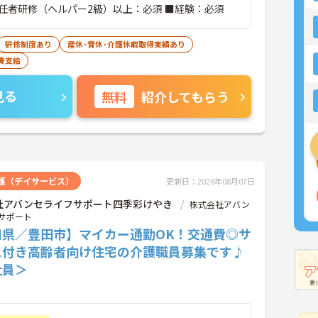
任者研修（ヘルパー2級）以上：必須 ■経験：必須
研修制度あり
産休･育休･介護休暇取得実績あり
費支給
見る
無料
紹介してもらう
護（デイサービス）
更新日：2026年08月07日
社アバンセライフサポート四季彩けやき
株式会社アバン
サポート
知県／豊田市】マイカー通勤OK！交通費◎サ
ス付き高齢者向け住宅の介護職員募集です♪
社員＞