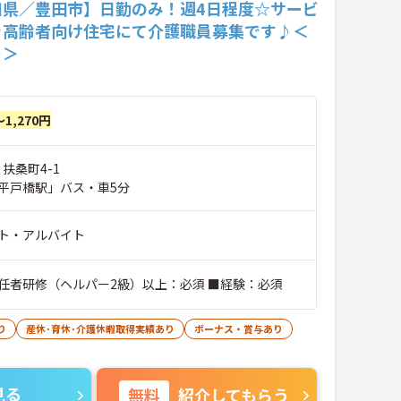
知県／豊田市】日勤のみ！週4日程度☆サービ
き高齢者向け住宅にて介護職員募集です♪＜
ト＞
～1,270円
 扶桑町4-1
平戸橋駅」バス・車5分
ト・アルバイト
任者研修（ヘルパー2級）以上：必須 ■経験：必須
り
産休･育休･介護休暇取得実績あり
ボーナス・賞与あり
見る
無料
紹介してもらう