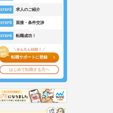
2
求人のご紹介
STEP
3
面接・条件交渉
STEP
4
転職成功！
STEP
転職サポートに登録
はじめて転職する方へ