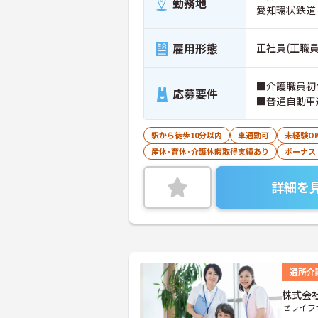
勤務地
愛知環状鉄道
雇用形態
正社員(正職員
■介護職員初
応募要件
■普通自動車
駅から徒歩10分以内
車通勤可
未経験O
産休･育休･介護休暇取得実績あり
ボーナス
詳細を
通所介
株式会
セライフ