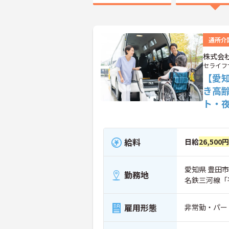
通所介
株式会
セライフ
【愛
き高
ト・
給料
日給
26,500円
愛知県 豊田市
勤務地
名鉄三河線「
雇用形態
非常勤・パー