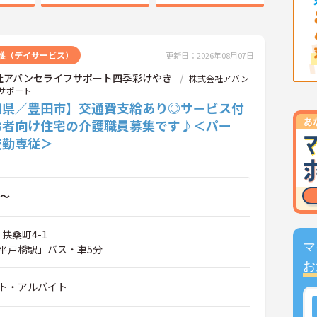
護（デイサービス）
更新日：2026年08月07日
社アバンセライフサポート四季彩けやき
株式会社アバン
サポート
知県／豊田市】交通費支給あり◎サービス付
齢者向け住宅の介護職員募集です♪＜パー
夜勤専従＞
～
 扶桑町4-1
マ
平戸橋駅」バス・車5分
お
ト・アルバイト