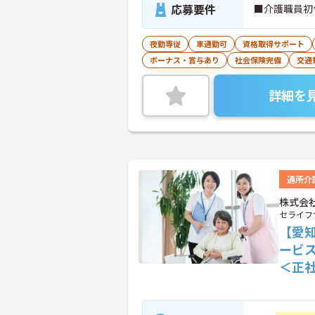
応募要件
■介護職員初
夜勤専従
車通勤可
資格取得サポート
ボーナス・賞与あり
社会保険完備
交通
詳細を
通所介
株式会
セライフ
【愛
ービ
＜正