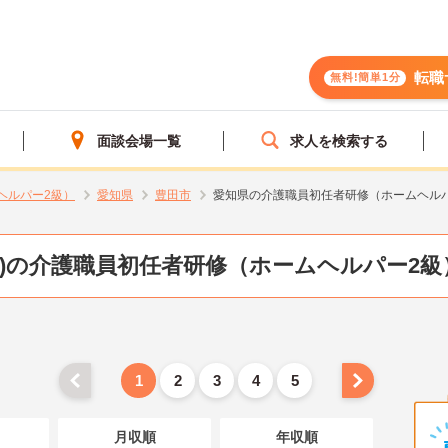
転職
無料!簡単1分
面談会場一覧
求人を検索する
ヘルパー2級）
愛知県
豊田市
愛知県の介護職員初任者研修（ホームヘル
県)の介護職員初任者研修（ホームヘルパー2級
1
2
3
4
5
月収順
年収順