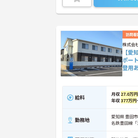
訪問看
株式会
【愛
ポー
登用
月収
27.0万円
給料
年収
377万円
愛知県 豊田市
勤務地
名鉄豊田線「