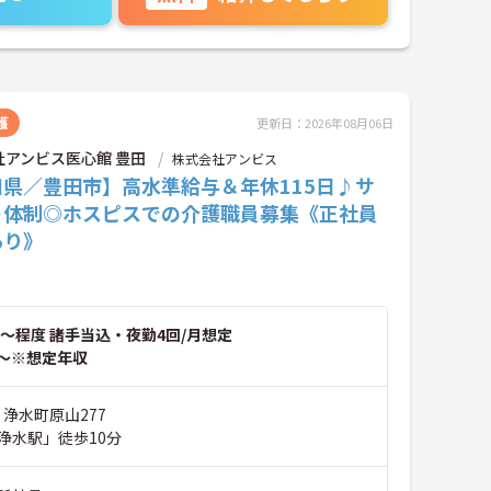
護
更新日：2026年08月06日
社アンビス医心館 豊田
株式会社アンビス
知県／豊田市】高水準給与＆年休115日♪サ
ト体制◎ホスピスでの介護職員募集《正社員
あり》
～程度 諸手当込・夜勤4回/月想定
～※想定年収
 浄水町原山277
浄水駅」徒歩10分