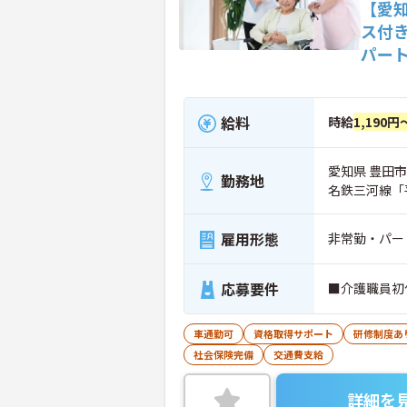
【愛
ス付
パー
給料
時給
1,190円
愛知県 豊田市
勤務地
名鉄三河線「
雇用形態
非常勤・パー
応募要件
■介護職員初
車通勤可
資格取得サポート
研修制度あ
社会保険完備
交通費支給
詳細を