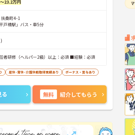
円～23.2万円
 扶桑町4-1
平戸橋駅」バス・車5分
)
任者研修（ヘルパー2級）以上：必須 ■経験：必須
り
産休･育休･介護休暇取得実績あり
ボーナス・賞与あり
見る
無料
紹介してもらう