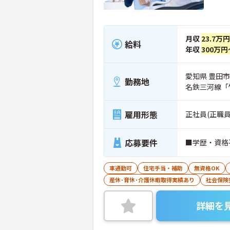
月収
23.7万
給料
年収
300万円
愛知県 豊田市
勤務地
名鉄三河線「
雇用形態
正社員(正職員
応募要件
■学歴・資格
車通勤可
住宅手当・補助
無資格OK
産休･育休･介護休暇取得実績あり
社会保険
詳細を