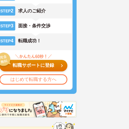
2
求人のご紹介
STEP
3
面接・条件交渉
STEP
4
転職成功！
STEP
転職サポートに登録
はじめて転職する方へ