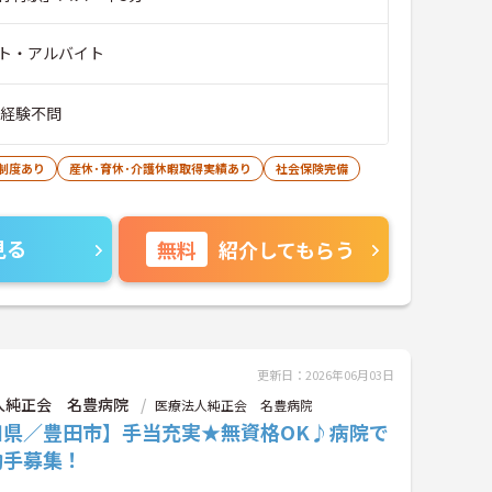
ト・アルバイト
■経験不問
制度あり
産休･育休･介護休暇取得実績あり
社会保険完備
見る
無料
紹介してもらう
更新日：2026年06月03日
人純正会 名豊病院
医療法人純正会 名豊病院
知県／豊田市】手当充実★無資格OK♪病院で
助手募集！