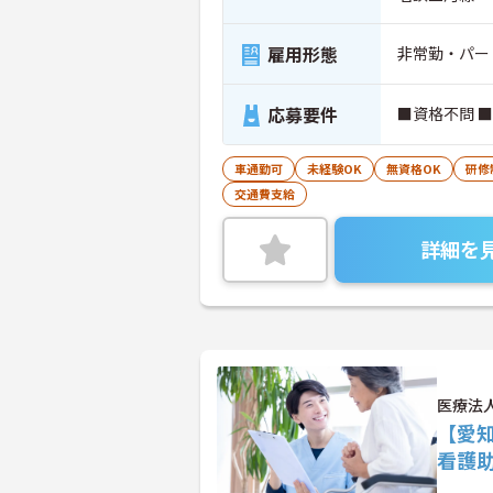
雇用形態
非常勤・パー
応募要件
■資格不問 
車通勤可
未経験OK
無資格OK
研修
交通費支給
詳細を
医療法
【愛
看護