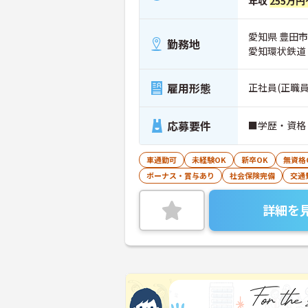
年収
255万円
愛知県 豊田市
勤務地
愛知環状鉄道
雇用形態
正社員(正職員
応募要件
■学歴・資格
車通勤可
未経験OK
新卒OK
無資格
ボーナス・賞与あり
社会保険完備
交通
詳細を