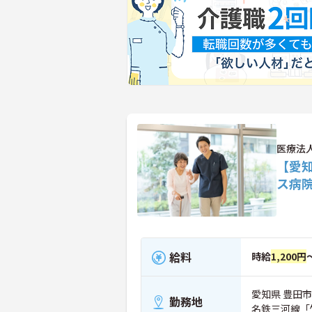
医療法
【愛
ス病
給料
時給
1,200円
愛知県 豊田市
勤務地
名鉄三河線「