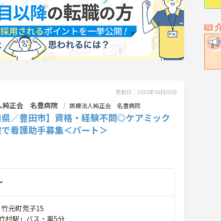
更新日：2026年06月03日
人純正会 名豊病院
医療法人純正会 名豊病院
知県／豊田市】資格・経験不問◎ケアミック
院で看護助手募集＜パート＞
～
 竹元町荒子15
竹村駅」バス・車5分