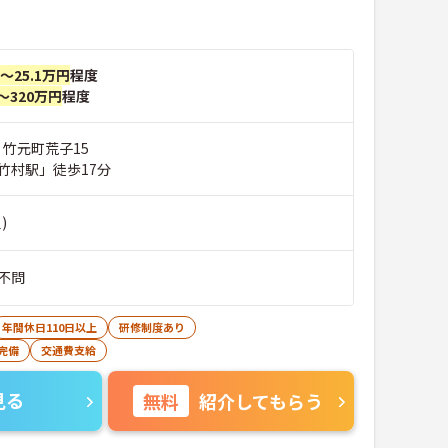
円～25.1万円
程度
～320万円
程度
 竹元町荒子15
竹村駅」徒歩17分
)
不問
年間休日110日以上
研修制度あり
完備
交通費支給
見る
無料
紹介してもらう