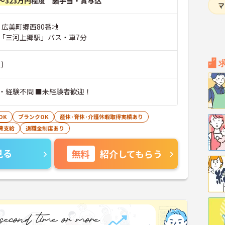
～323万円
程度 諸手当・賞与込
 広美町郷西80番地
「三河上郷駅」バス・車7分
)
・経験不問 ■未経験者歓迎！
OK
ブランクOK
産休･育休･介護休暇取得実績あり
費支給
退職金制度あり
見る
無料
紹介してもらう