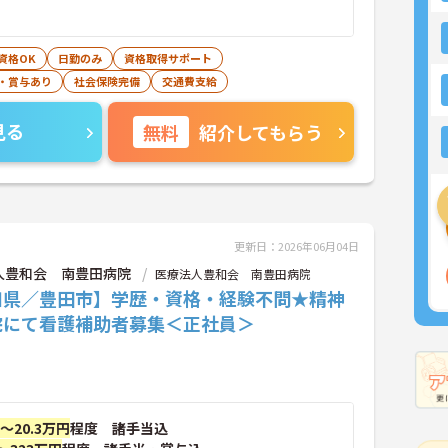
資格OK
日勤のみ
資格取得サポート
・賞与あり
社会保険完備
交通費支給
見る
無料
紹介してもらう
更新日：2026年06月04日
人豊和会 南豊田病院
医療法人豊和会 南豊田病院
知県／豊田市】学歴・資格・経験不問★精神
院にて看護補助者募集＜正社員＞
円～20.3万円
程度 諸手当込