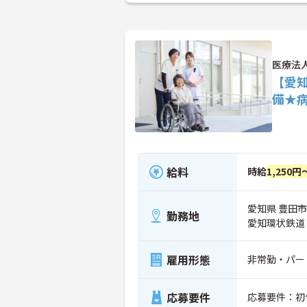
医療法
【愛
備★
給料
時給
1,250円
愛知県 豊田市
勤務地
愛知環状鉄道
雇用形態
非常勤・パー
応募要件
応募要件：初