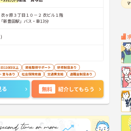
市 衣ヶ原３丁目１０－２ 衣ビル１階
「新豊田駅」バス・車13分
)
日110日以上
資格取得サポート
研修制度あり
・賞与あり
社会保険完備
交通費支給
退職金制度あり
見る
無料
紹介してもらう