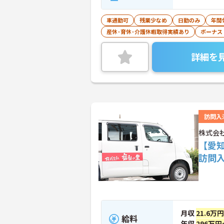
車通勤可
残業少なめ
日勤のみ
年間
産休･育休･介護休暇取得実績あり
ボーナス
詳細を
訪問入
株式会
【愛
訪問
月収
21.6万円
給料
年収
296万円