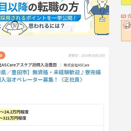
浴
更新日：2026年05月18日
ASCareアスケア訪問入浴豊田
株式会社ASCare
知県／豊田市】無資格・未経験歓迎♪寮完備
問入浴オペレーター募集！〈正社員〉
円～24.2万円
程度
～321万円
程度