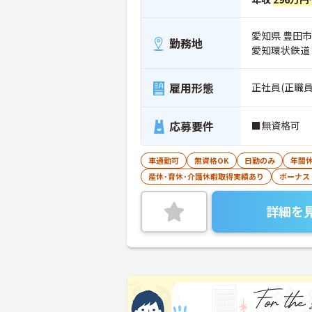
愛知県 豊田
勤務地
愛知環状鉄道
雇用形態
正社員(正職員
応募要件
■無資格可
車通勤可
無資格OK
日勤のみ
年間休
産休･育休･介護休暇取得実績あり
ボーナス
詳細を