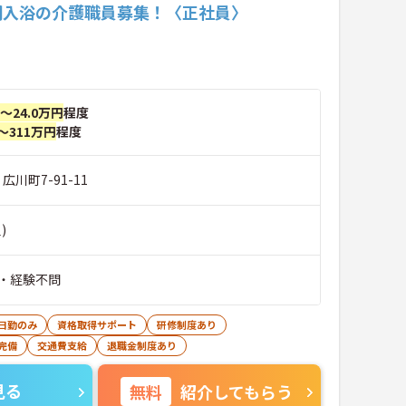
問入浴の介護職員募集！〈正社員〉
円～24.0万円
程度
～311万円
程度
広川町7-91-11
)
・経験不問
日勤のみ
資格取得サポート
研修制度あり
完備
交通費支給
退職金制度あり
見る
無料
紹介してもらう