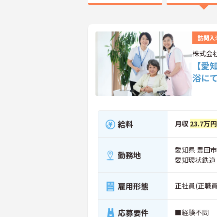
訪問入
株式会
【愛
浴に
給料
月収
23.7万
愛知県 豊田市
勤務地
愛知環状鉄道
雇用形態
正社員(正職員
応募要件
■経験不問