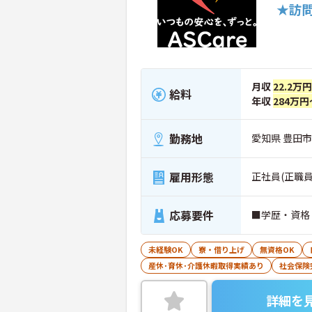
★訪
月収
22.2万
給料
年収
284万円
勤務地
愛知県 豊田市 
雇用形態
正社員(正職員
応募要件
■学歴・資格
未経験OK
寮・借り上げ
無資格OK
産休･育休･介護休暇取得実績あり
社会保険
詳細を