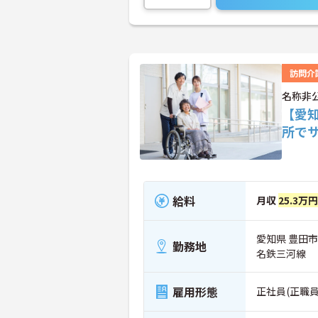
訪問介
名称非
【愛
所で
給料
月収
25.3万
愛知県 豊田市
勤務地
名鉄三河線
雇用形態
正社員(正職員