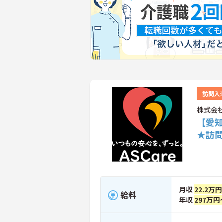
訪問入
株式会社
【愛
★訪
月収
22.2万
給料
年収
297万円