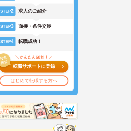
2
求人のご紹介
STEP
3
面接・条件交渉
STEP
4
転職成功！
STEP
転職サポートに登録
はじめて転職する方へ