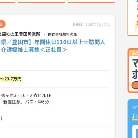
浴
更新日：2026年08月04日
社福祉の里豊田営業所
株式会社福祉の里
知県／豊田市】年間休日110日以上☆訪問入
て介護福祉士募集＜正社員＞
円～23.7万円
 衣ヶ原3‐10‐2 衣ビル1F
「新豊田駅」バス・車6分
マ
お
)