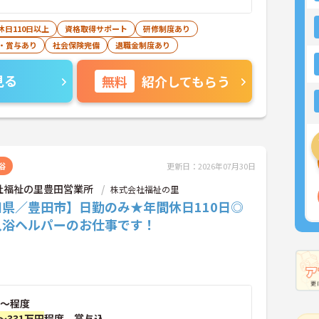
休日110日以上
資格取得サポート
研修制度あり
・賞与あり
社会保険完備
退職金制度あり
見る
無料
紹介してもらう
浴
更新日：2026年07月30日
社福祉の里豊田営業所
株式会社福祉の里
知県／豊田市】日勤のみ★年間休日110日◎
入浴ヘルパーのお仕事です！
～程度
～331万円
程度 賞与込