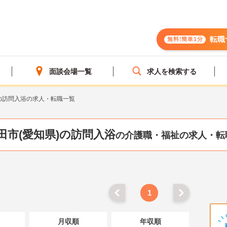
転職
無料!簡単1分
面談会場一覧
求人を検索する
の訪問入浴の求人・転職一覧
田市(愛知県)の訪問入浴
の介護職・福祉の求人・転
1
月収順
年収順