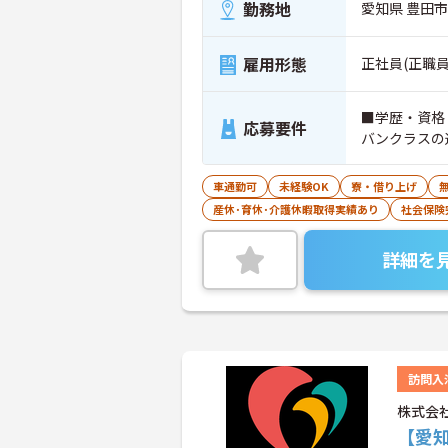
勤務地
愛知県 豊田市 
雇用形態
正社員(正職員
■学歴・資格
応募要件
バンクラスの
車通勤可
未経験OK
寮・借り上げ
産休･育休･介護休暇取得実績あり
社会保険
詳細を
訪問入
株式会社
【愛