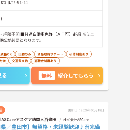
広川町7-91-11
)
・経験不問 ■普通自働車免許（ＡＴ可）必須 ※ミニ
運転が必要となります。
無資格OK
日勤のみ
資格取得サポート
研修制度あり
完備
交通費支給
退職金制度あり
見る
無料
紹介してもらう
浴
更新日：2026年05月18日
ASCareアスケア訪問入浴豊田
株式会社ASCare
知県／豊田市】無資格・未経験歓迎♪寮完備