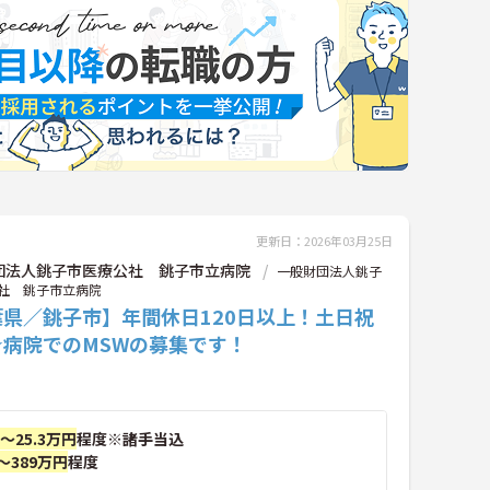
更新日：2026年03月25日
団法人銚子市医療公社 銚子市立病院
一般財団法人銚子
社 銚子市立病院
葉県／銚子市】年間休日120日以上！土日祝
★病院でのMSWの募集です！
円～25.3万円
程度※諸手当込
～389万円
程度