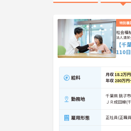
特別養
社会福
法人清栄
【千葉
11
月収
18.2万
給料
年収
280万円
千葉県 銚子市 
勤務地
ＪＲ成田線(
雇用形態
正社員(正職員