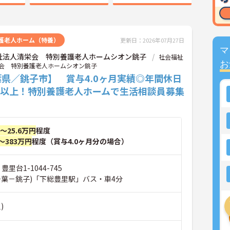
護老人ホーム（特養）
更新日：2026年07月27日
マ
祉法人清栄会 特別養護老人ホームシオン銚子
社会福祉
お
会 特別養護老人ホームシオン銚子
県／銚子市】 賞与4.0ヶ月実績◎年間休日
0日以上！特別養護老人ホームで生活相談員募集
円～25.6万円
程度
～383万円
程度（賞与4.0ヶ月分の場合）
豊里台1-1044-745
千葉－銚子)「下総豊里駅」バス・車4分
)