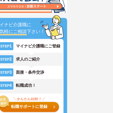
イナビ介護職に
気軽にご相談
下さい！
1
マイナビ介護職にご登録
STEP
2
求人のご紹介
STEP
3
面接・条件交渉
STEP
4
転職成功！
STEP
転職サポートに登録