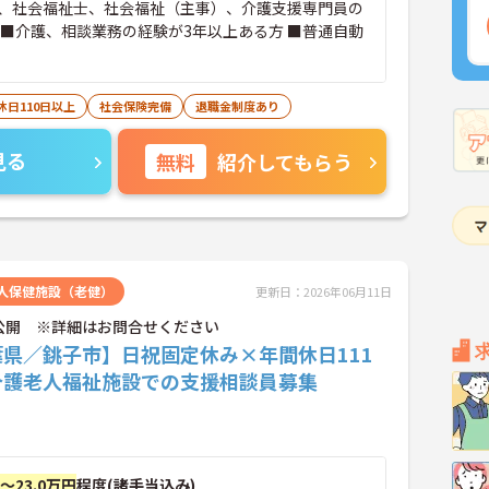
、社会福祉士、社会福祉（主事）、介護支援専門員の
 ■介護、相談業務の経験が3年以上ある方 ■普通自動
休日110日以上
社会保険完備
退職金制度あり
見る
無料
紹介してもらう
人保健施設（老健）
更新日：2026年06月11日
公開 ※詳細はお問合せください
葉県／銚子市】日祝固定休み×年間休日111
介護老人福祉施設での支援相談員募集
円～23.0万円
程度(諸手当込み)