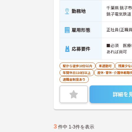
千葉県 銚子市
勤務地
銚子電気鉄道
雇用形態
正社員(正職員
■必須 医療
応募要件
あれば尚可
駅から徒歩10分以内
車通勤可
残業少な
年間休日110日以上
産休･育休･介護休暇取
退職金制度あり
詳細を
3
件中 1-3件を表示