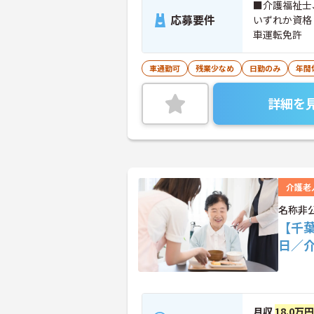
■介護福祉士
応募要件
いずれか資格
車運転免許
車通勤可
残業少なめ
日勤のみ
年間
詳細を
介護老
名称非
【千
日／
月収
18.0万