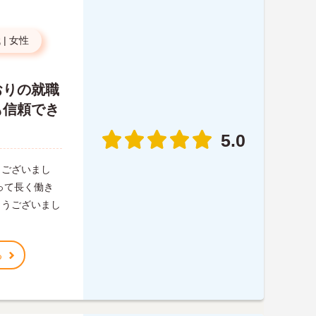
代
|
女性
おりの就職
も信頼でき
5.0
うございまし
って長く働き
とうございまし
る