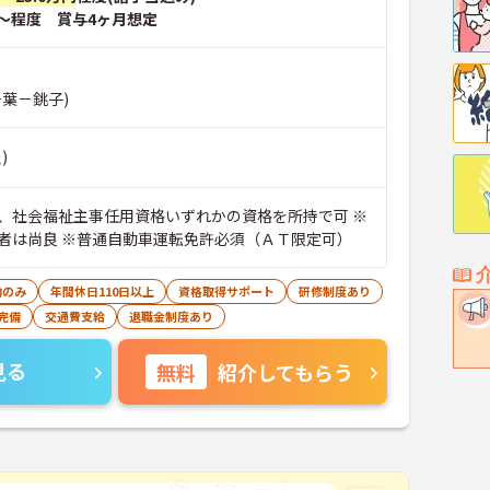
～程度 賞与4ヶ月想定
千葉－銚子)
)
、社会福祉主事任用資格いずれかの資格を所持で可 ※
者は尚良 ※普通自動車運転免許必須（ＡＴ限定可）
勤のみ
年間休日110日以上
資格取得サポート
研修制度あり
完備
交通費支給
退職金制度あり
見る
無料
紹介してもらう