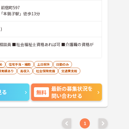
 前宿町597
「本銚子駅」徒歩13分
)
相談員 ■社会福祉士資格あれば可 ■介護職の資格が
め
住宅手当・補助
土日祝休
日勤のみ
得実績あり
高収入
社会保険完備
交通費支給
最新の募集状況を
見る
無料
問い合わせる
1