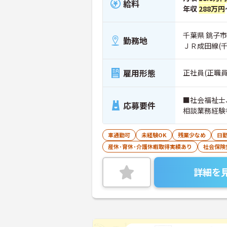
給料
年収
288万円
千葉県 銚子市
勤務地
ＪＲ成田線(
雇用形態
正社員(正職員
■社会福祉士
応募要件
相談業務経験
車通勤可
未経験OK
残業少なめ
日
産休･育休･介護休暇取得実績あり
社会保険
詳細を