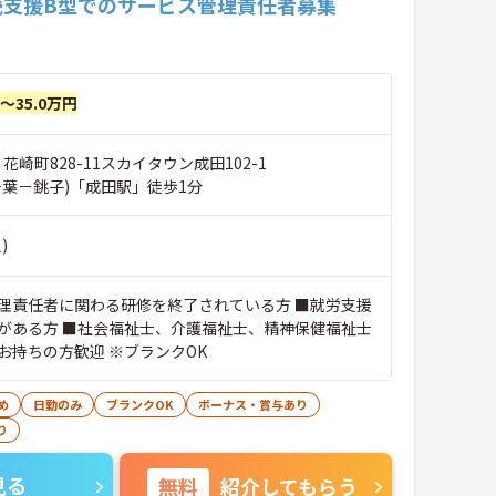
続支援B型でのサービス管理責任者募集
円～35.0万円
 花崎町828-11スカイタウン成田102-1
千葉－銚子)「成田駅」徒歩1分
)
理責任者に関わる研修を終了されている方 ■就労支援
がある方 ■社会福祉士、介護福祉士、精神保健福祉士
お持ちの方歓迎 ※ブランクOK
め
日勤のみ
ブランクOK
ボーナス・賞与あり
り
見る
無料
紹介してもらう