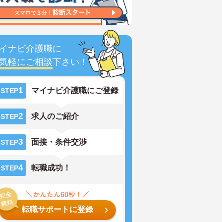
イナビ介護職に
気軽にご相談
下さい！
1
マイナビ介護職にご登録
STEP
2
求人のご紹介
STEP
3
面接・条件交渉
STEP
4
転職成功！
STEP
転職サポートに登録