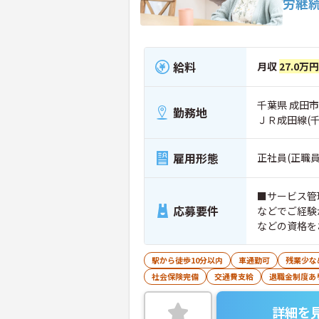
労継
給料
月収
27.0万
千葉県 成田市
勤務地
ＪＲ成田線(
雇用形態
正社員(正職員
■サービス管
応募要件
などでご経験
などの資格を
駅から徒歩10分以内
車通勤可
残業少な
社会保険完備
交通費支給
退職金制度あ
詳細を