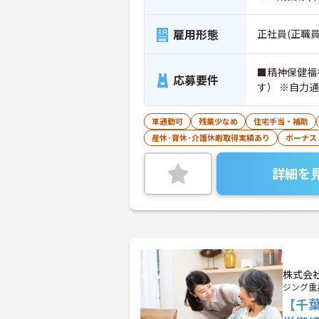
雇用形態
正社員(正職員
■精神保健福
応募要件
す） ※自力
車通勤可
残業少なめ
住宅手当・補助
産休･育休･介護休暇取得実績あり
ボーナス
詳細を
株式会
ジング重
【千