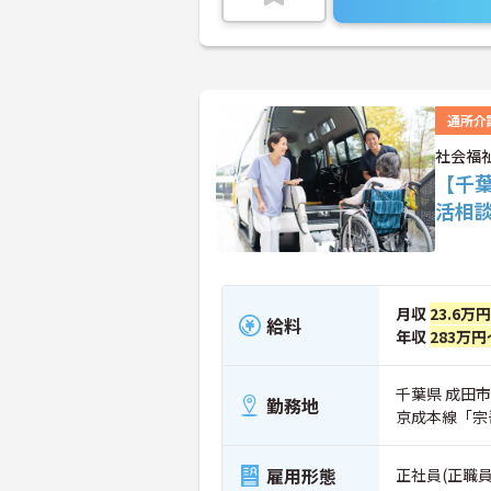
通所介
社会福
【千
活相
月収
23.6万
給料
年収
283万円
千葉県 成田市
勤務地
京成本線「宗
雇用形態
正社員(正職員