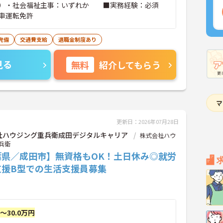
ー）・社会福祉主事：いずれか ■実務経験：必須
車運転免許
完備
交通費支給
退職金制度あり
見る
無料
紹介してもらう
更新日：2026年07月28日
社ハウジング重兵衛成田デジタルキャリア
株式会社ハウ
兵衛
葉県／成田市】無資格もOK！土日休み◎就労
支援B型での生活支援員募集
円～30.0万円