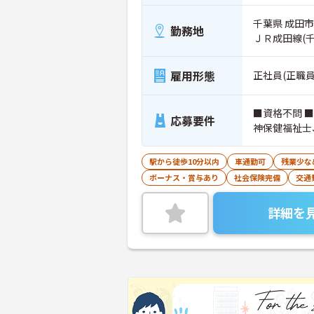
千葉県 成田市
勤務地
ＪＲ成田線(
雇用形態
正社員(正職員
■資格不問 
応募要件
神保健福祉士
駅から徒歩10分以内
車通勤可
残業少な
ボーナス・賞与あり
社会保険完備
交通
詳細を