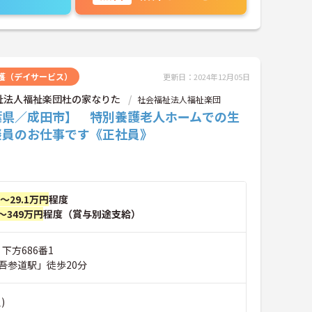
護（デイサービス）
更新日：2024年12月05日
祉法人福祉楽団杜の家なりた
社会福祉法人福祉楽団
葉県／成田市】 特別養護老人ホームでの生
談員のお仕事です《正社員》
円～29.1万円
程度
～349万円
程度（賞与別途支給）
 下方686番1
吾参道駅」徒歩20分
)