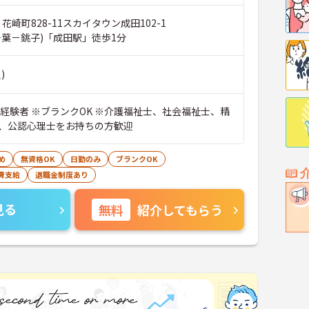
 花崎町828-11スカイタウン成田102-1
千葉－銚子)「成田駅」徒歩1分
)
■経験者 ※ブランクOK ※介護福祉士、社会福祉士、精
、公認心理士をお持ちの方歓迎
め
無資格OK
日勤のみ
ブランクOK
費支給
退職金制度あり
見る
無料
紹介してもらう