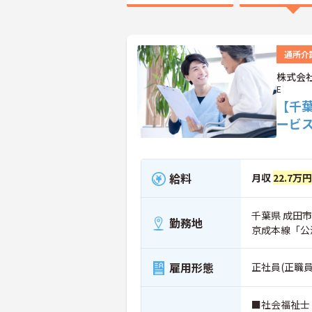
通所介
株式会社
E
【千
ービ
給料
月収
22.7万
千葉県 成田市 
勤務地
京成本線「公
雇用形態
正社員(正職員
■社会福祉士