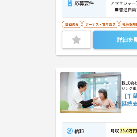
応募要件
アマネジャ
■普通自動
日勤のみ
ボーナス・賞与あり
社会保険
詳細を
株式会
ジング重
【千
継続
給料
月収
23.0万