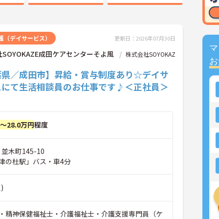
護（デイサービス）
更新日：2026年07月30日
マ
SOYOKAZE成田ケアセンターそよ風
株式会社SOYOKAZ
お
葉県／成田市】昇給・賞与制度あり☆デイサ
スにて生活相談員のお仕事です♪＜正社員＞
円～28.0万円
程度
並木町145-10
津の杜駅」バス・車4分
)
・精神保健福祉士・介護福祉士・介護支援専門員（ケ