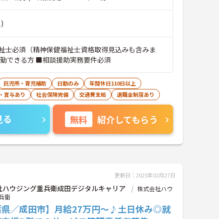
)
祉士必須（精神保健福祉士資格取得見込みも含みま
通勤できる方 ■相談援助実務要件必須
託児所・育児補助
日勤のみ
年間休日110日以上
・賞与あり
社会保険完備
交通費支給
退職金制度あり
見る
無料
紹介してもらう
更新日：2025年02月27日
社ハウジング重兵衛成田デジタルキャリア
株式会社ハウ
兵衛
葉県／成田市】月給27万円～♪土日休み◎就