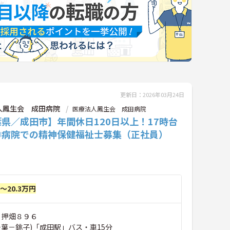
更新日：2026年03月24日
人鳳生会 成田病院
医療法人鳳生会 成田病院
県／成田市】年間休日120日以上！17時台
◎病院での精神保健福祉士募集（正社員）
円～20.3万円
 押畑８９６
千葉－銚子)「成田駅」バス・車15分