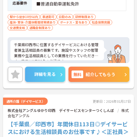
応募要件
■普通自動車運転免許
駅から徒歩10分以内
車通勤可
日勤のみ
研修制度あり
産休･育休･介護休暇取得実績あり
ボーナス・賞与あり
社会保険完備
交通費支給
退職金制度あり
千葉県印西市に位置するデイサービスにおける管理
者兼生活相談員の募集です。施設やスタッフの管理
業務や生活相談員としての業務を行っていただきま
す。定員は1日20名の施設です。
研修制度があり、働きながらスキルアップが目指せ
ます。また、日曜はお休みなので、プライベートと
詳細を見る
無料
紹介してもらう
のメリハリのある働き方が可能です。
ご興味のある方には、面接対策ポイントなど、さら
に詳細をお話しいたしますのでお気軽にご相談くだ
さい！
通所介護（デイサービス）
更新日：2026年01月17日
株式会社アングルゆかり印西 デイサービスセンターつくしんぼ
株式
会社アングル
【千葉県／印西市】年間休日113日◎デイサービ
スにおける生活相談員のお仕事です♪＜正社員＞