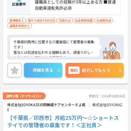
護職員としての経験が3年以上ある方 ■普通
応募要件
自動車運転免許必須
管理職求人
駅から徒歩10分以内
日勤のみ
社会保険完備
交通費支給
退職金制度あり
千葉県印西市に位置する介護施設にて管理者の募集
です！
賞与とは別途支払われる報酬もあり、頑張りがしっ
かりと給与に反映される環境です。
ご興味ある方には、面接対策ポイントなど、さらに
詳細をお話しいたしますのでお気軽にご相談くださ
詳細を見る
無料
紹介してもらう
い！
通所介護（デイサービス）
更新日：2026年08月06日
株式会社SOYOKAZE印西舞姫ケアセンターそよ風
株式会社SOYOKAZ
E
【千葉県／印西市】月給25万円～☆ショートス
テイでの管理者の募集です！＜正社員＞