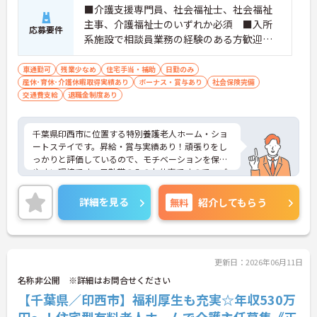
■介護支援専門員、社会福祉士、社会福祉
主事、介護福祉士のいずれか必須 ■入所
応募要件
系施設で相談員業務の経験のある方歓迎
■営業、契約、広報などが得意の方歓迎
車通勤可
残業少なめ
住宅手当・補助
日勤のみ
産休･育休･介護休暇取得実績あり
ボーナス・賞与あり
社会保険完備
交通費支給
退職金制度あり
千葉県印西市に位置する特別養護老人ホーム・ショ
ートステイです。昇給・賞与実績あり！頑張りをし
っかりと評価しているので、モチベーションを保ち
やすい環境です。日勤帯のみのお仕事ですので、ご
家庭をお持ちの方も働きやすい勤務時間でオススメ
です！ご興味をお持ちの方はお気軽にお問い合わせ
詳細を見る
無料
紹介してもらう
ください。
更新日：2026年06月11日
名称非公開 ※詳細はお問合せください
【千葉県／印西市】福利厚生も充実☆年収530万