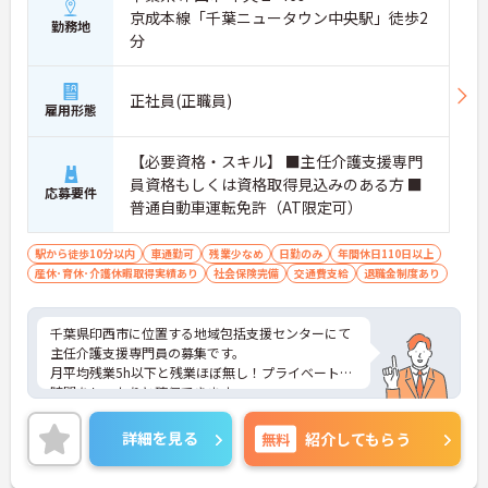
京成本線「千葉ニュータウン中央駅」徒歩2
勤務地
分
正社員(正職員)
雇用形態
【必要資格・スキル】 ■主任介護支援専門
員資格もしくは資格取得見込みのある方 ■
応募要件
普通自動車運転免許（AT限定可）
駅から徒歩10分以内
車通勤可
残業少なめ
日勤のみ
年間休日110日以上
産休･育休･介護休暇取得実績あり
社会保険完備
交通費支給
退職金制度あり
千葉県印西市に位置する地域包括支援センターにて
主任介護支援専門員の募集です。
月平均残業5h以下と残業ほぼ無し！プライベートの
時間をしっかりと確保できます。
ご興味のある方には、面接対策ポイントなど、さら
に詳細をお話いたしますので、お気軽にご相談くだ
詳細を見る
無料
紹介してもらう
さい。