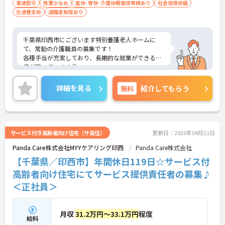
車通勤可
残業少なめ
産休･育休･介護休暇取得実績あり
社会保険完備
交通費支給
退職金制度あり
千葉県印西市にございます特別養護老人ホームに
て、常勤の介護職員の募集です！
各種手当が充実しており、長期的な就業ができる環
境が整っています◎
過去に4ヶ月分の賞与実績あり！頑張りをしっかり
評価してくれる環境なので、仕事のモチベーション
詳細を見る
無料
紹介してもらう
につながります！
ご興味ある方には、面接対策ポイントなど、さらに
詳細をお話しいたしますのでお気軽にご相談くださ
い！
サービス付き高齢者向け住宅（サ高住）
更新日：2026年04月21日
Panda Care株式会社MYYケアリング印西
Panda Care株式会社
【千葉県／印西市】年間休日119日☆サービス付
高齢者向け住宅にてサービス提供責任者の募集♪
＜正社員＞
月収
31.2万円～33.1万円
程度
給料