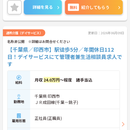
の交通費や宿泊費も会社が負担するため安心してス
詳細を見る
無料
紹介してもらう
タートできます。想定年収638万円と高い給与水準
に加え、決算賞与や資格取得費用の全額補助など還
元率の高さが魅力です。緊急時を除き基本日勤のみ
の勤務で、年間休日110日や誕生日休暇などお休み
もしっかり確保できます。確定給付企業年金や1食2
通所介護（デイサービス）
更新日：2026年06月09日
00円程度の食事補助、会員制高級リゾートの利用な
名称非公開 ※詳細はお問合せください
ど、独自の福利厚生も大変充実しています。有資格
者の方にご自身の経験を活かしながら、充実した待
【千葉県／印西市】駅徒歩5分／年間休日112
遇のもとで新しい施設を作り上げるやりがいを感じ
日！デイサービスにて管理者兼生活相談員求人で
ていただける大変おすすめの求人となっておりま
す
す。
★おすすめPOINT★
【安定した高収入と充実の福利厚生】
月収
24.0万円
～程度 諸手当込
給料
・想定年収638万円と高い給与水準に加えて業績に
よる決算賞与の支給があります
・確定給付企業年金への加入や勤続3年以上の退職
千葉県 印西市
金制度など将来に向けた備えができます
勤務地
ＪＲ成田線(千葉－銚子)
・1食200円程度の食事補助や会員制リゾート施設の
利用など嬉しい待遇が揃っております
正社員(正職員)
【ワークライフバランスを大切にできる環境】
雇用形態
・緊急時を除いて基本日勤のみの勤務となるため生