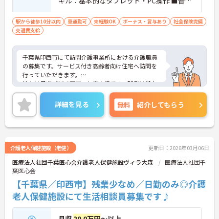
キル：基本的なタブレット・PC操作 ■普通
自動車運転免許（AT限定可）：あれば尚可
駅から徒歩10分以内
車通勤可
未経験OK
ボーナス・賞与あり
社会保険完備
交通費支給
千葉県印西市にて訪問介護事業所における介護職員
の募集です。サービス付き高齢者向け住宅へ訪問を
行っていただきます。
給与は月収が25.2万円～と高水準です。残業は基本
ないので、ワークライフバランスを保ちながらご勤
務いただけます。また、マイカー通勤が可能なの
詳細を見る
無料
紹介してもらう
で、通勤が苦になりません。
ご興味のある方には、面接対策ポイントなど、さら
に詳細をお話しいたしますのでお気軽にご相談くだ
さい！
介護老人保健施設（老健）
更新日：2026年03月06日
医療法人社団千葉医心会介護老人保健施設ヴィラ大森
医療法人社団千
葉医心会
【千葉県／印西市】残業少なめ／日勤のみ◎介護
老人保健施設にて生活相談員募集です♪
月収
20.0万円
～以上