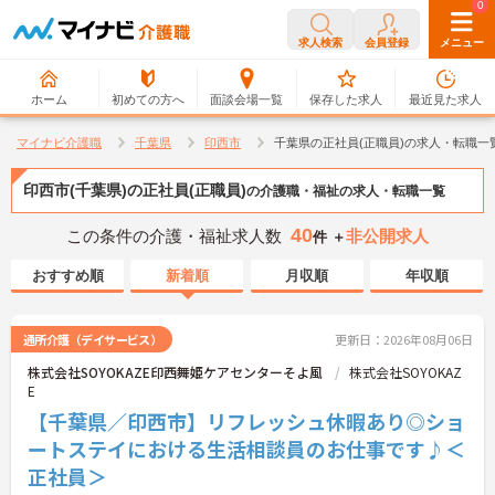
0
0
求人検索
会員登録
メニュー
ホーム
初めての方へ
面談会場一覧
保存した求人
最近見た求人
マイナビ介護職
千葉県
印西市
千葉県の正社員(正職員)の求人・転職一
印西市(千葉県)の正社員(正職員)
の介護職・福祉の求人・転職一覧
40
この条件の介護・福祉求人数
非公開求人
件 ＋
おすすめ順
新着順
月収順
年収順
通所介護（デイサービス）
更新日：2026年08月06日
株式会社SOYOKAZE印西舞姫ケアセンターそよ風
株式会社SOYOKAZ
E
【千葉県／印西市】リフレッシュ休暇あり◎ショ
ートステイにおける生活相談員のお仕事です♪＜
正社員＞