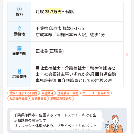
月収
25.7万円
～程度
給料
千葉県 印西市 舞姫1-1-25
勤務地
京成本線「印旛日本医大駅」徒歩4分
正社員(正職員)
雇用形態
■社会福祉士・介護福祉士・精神保健福祉
士・社会福祉主事いずれか必須 ■普通自動
応募要件
車免許必須 ■介護職員としての経験必須
駅から徒歩10分以内
車通勤可
住宅手当・補助
ボーナス・賞与あり
社会保険完備
交通費支給
退職金制度あり
千葉県印西市に位置するショートステイにおける生
活相談員の募集です。
リフレッシュ休暇があり、プライベートとのメリハ
リのある働き方が可能です。また、研修制度があ