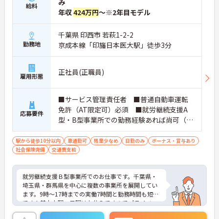
み
給料
年収
424万円
～※2年目モデル
千葉県 印西市 若萩1-2-2
勤務地
京成本線「印旛日本医大駅」徒歩3分
正社員(正職員)
雇用形態
■サービス管理責任者 ■普通自動車運転
免許（AT限定可）必須 ■就労継続支援A
応募要件
型・B型事業所での勤務経験あれば尚可（未
経験でも可）
駅から徒歩10分以内
車通勤可
残業少なめ
日勤のみ
ボーナス・賞与あり
社会保険完備
交通費支給
就労継続支援Ｂ型事業所でのお仕事です。千葉県・
埼玉県・群馬県を中心に複数の事業所を展開してい
ます。9時～17時までの実働7時間と勤務時間も短め
です！基本土曜・日曜はお休みですのでプライベー
トとのメリハリのある働き方が可能です。代表者や