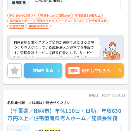
正社員(正職員)
雇用形態
・年間休日110日のほかご自身の誕生月に1日取得で
きる誕生日休暇があります ・産休育休や子どもの看
護休暇などライフステージの変化に合わせて柔軟に
駅から徒歩10分以内
残業少なめ
日勤のみ
年間休日110日以上
お休みできます
資格取得サポート
研修制度あり
ボーナス・賞与あり
社会保険完備
交通費支給
退職金制度あり
【手厚いサポートとキャリアアップ体制】
・働きながらさらなる上位資格を目指せる費用全額
負担の資格取得支援制度があります
利用者様と働くスタッフ全員が笑顔で過ごせる環境
・介護主任としてスタッフ教育や人員配置などマネ
づくりを大切にしている成長法人が運営する施設で
ジメントの経験が積める環境であります
す。管理者兼サービス提供責任者として、サービス
計画の立案やケアマネとの連携など、裁量を持って
お仕事をお任せします。想定年収530万円以上と高
い給与水準に加え、決算賞与や手当が充実している
詳細を見る
無料
紹介してもらう
還元率の高さが魅力です。緊急時を除き基本日勤の
みの勤務で、残業も月平均10時間以内と少なく、誕
生日休暇などお休みもしっかり確保できます。確定
給付企業年金や会員制高級リゾートの利用など、独
自の福利厚生も大変充実しています。介護福祉士の
更新日：2026年06月11日
資格とご経験を活かしながら、充実した待遇のもと
名称非公開 ※詳細はお問合せください
で新しい施設を作り上げるやりがいを感じていただ
【千葉県／印西市】年休110日・日勤／年収630
ける、大変おすすめの求人となっております。
万円以上／住宅型有料老人ホーム／施設長候補
★おすすめPOINT★
【安定した高収入と充実の福利厚生】