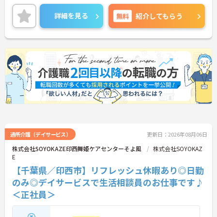
り、働きながらスキルアップが目指せる環境です。
ご興味のある方には、面接対策ポイントなど、さら
詳細を見る
無料
紹介してもらう
に詳細をご案内しますのでお気軽にご相談くださ
い！
通所介護（デイサービス）
更新日：2026年08月06日
株式会社SOYOKAZE印西舞姫ケアセンターそよ風
株式会社SOYOKAZ
E
【千葉県／印西市】リフレッシュ休暇あり◎日勤
のみ◎デイサービスで生活相談員のお仕事です♪
＜正社員＞