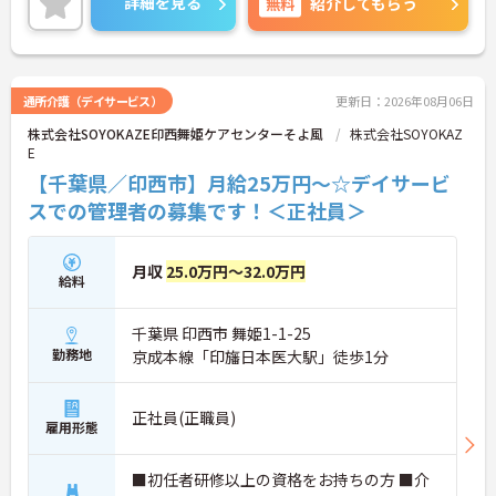
詳細を見る
無料
紹介してもらう
に詳細をご案内しますのでお気軽にご相談くださ
い！
通所介護（デイサービス）
更新日：2026年08月06日
株式会社SOYOKAZE印西舞姫ケアセンターそよ風
株式会社SOYOKAZ
E
【千葉県／印西市】月給25万円～☆デイサービ
スでの管理者の募集です！＜正社員＞
月収
25.0万円～32.0万円
給料
千葉県 印西市 舞姫1-1-25
勤務地
京成本線「印旛日本医大駅」徒歩1分
正社員(正職員)
雇用形態
■初任者研修以上の資格をお持ちの方 ■介