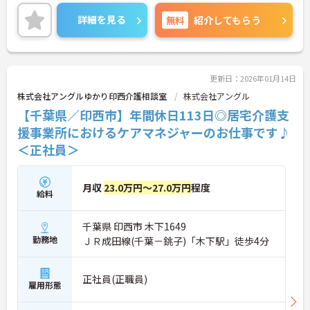
年間休日は113日もあり、プライベートを大切にし
ながらご勤務いただけます。
詳細を見る
無料
紹介してもらう
ご興味のある方には、面接対策ポイントなど、さら
に詳細をお話しいたしますのでお気軽にご相談くだ
さい！
更新日：2026年01月14日
株式会社アングルゆかり印西介護相談室
株式会社アングル
【千葉県／印西市】年間休日113日◎居宅介護支
援事業所におけるケアマネジャーのお仕事です♪
＜正社員＞
月収
23.0万円～27.0万円
程度
給料
千葉県 印西市 木下1649
勤務地
ＪＲ成田線(千葉－銚子)「木下駅」徒歩4分
正社員(正職員)
雇用形態