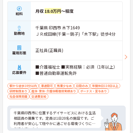
月収
18.0万円
～程度
給料
千葉県 印西市 木下1649
勤務地
ＪＲ成田線(千葉－銚子)「木下駅」徒歩4分
正社員(正職員)
雇用形態
■介護福祉士 ■実務経験：必須（1年以上）
応募要件
■普通自動車運転免許
駅から徒歩10分以内
車通勤可
残業少なめ
日勤のみ
年間休日110日以上
研修制度あり
産休･育休･介護休暇取得実績あり
ボーナス・賞与あり
社会保険完備
交通費支給
千葉県印西市に位置するデイサービスにおける生活
相談員の募集です。定員は1日20名の施設です。ご
利用者が安心して穏やかに過ごせる環境づくりに取
り組んでいます。