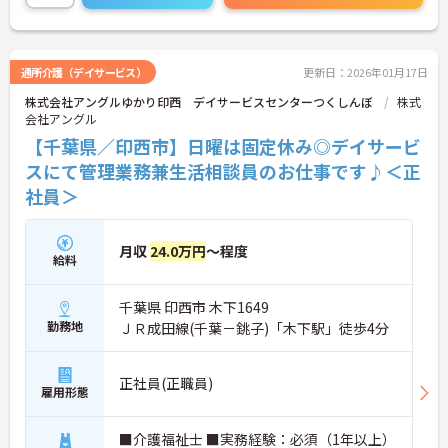
通所介護（デイサービス）
更新日：2026年01月17日
株式会社アングルゆかり印西 デイサービスセンターつくしんぼ
株式
会社アングル
【千葉県／印西市】日曜は固定休み◎デイサービ
スにて管理業務兼生活相談員のお仕事です♪＜正
社員＞
月収
24.0万円
～程度
給料
千葉県 印西市 木下1649
勤務地
ＪＲ成田線(千葉－銚子)「木下駅」徒歩4分
正社員(正職員)
雇用形態
■介護福祉士 ■実務経験：必須（1年以上）