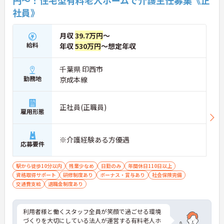
円～！住宅型有料老人ホームで介護主任募集《正
社員》
月収
39.7万円
～
給料
年収
530万円
～想定年収
千葉県 印西市
勤務地
京成本線
正社員(正職員)
雇用形態
※介護経験ある方優遇
応募要件
駅から徒歩10分以内
残業少なめ
日勤のみ
年間休日110日以上
資格取得サポート
研修制度あり
ボーナス・賞与あり
社会保険完備
交通費支給
退職金制度あり
利用者様と働くスタッフ全員が笑顔で過ごせる環境
づくりを大切にしている法人が運営する有料老人ホ