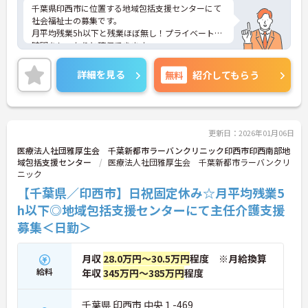
千葉県印西市に位置する地域包括支援センターにて
社会福祉士の募集です。
月平均残業5h以下と残業ほぼ無し！プライベートの
時間をしっかりと確保できます。
ご興味のある方には、面接対策ポイントなど、さら
に詳細をお話いたしますので、お気軽にご相談くだ
詳細を見る
無料
紹介してもらう
さい。
更新日：2026年01月06日
医療法人社団雅厚生会 千葉新都市ラーバンクリニック印西市印西南部地
域包括支援センター
医療法人社団雅厚生会 千葉新都市ラーバンクリ
ニック
【千葉県／印西市】日祝固定休み☆月平均残業5
h以下◎地域包括支援センターにて主任介護支援
募集＜日勤＞
月収
28.0万円～30.5万円
程度 ※月給換算
給料
年収
345万円～385万円
程度
千葉県 印西市 中央１-469