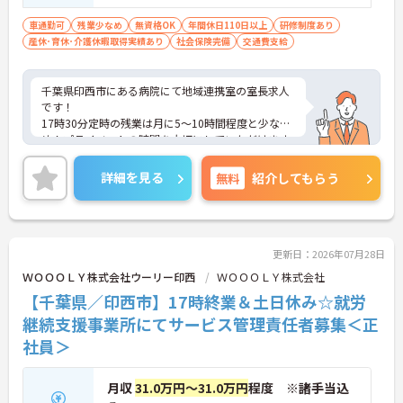
車通勤可
残業少なめ
無資格OK
年間休日110日以上
研修制度あり
産休･育休･介護休暇取得実績あり
社会保険完備
交通費支給
千葉県印西市にある病院にて地域連携室の室長求人
です！
17時30分定時の残業は月に5～10時間程度と少な
め！プライベートの時間を大切にしていただけます
♪
無料駐車場があり、マイカー通勤も可能◎離れた地
詳細を見る
無料
紹介してもらう
域にお住まいの方もストレス無く通勤していただけ
ます！
ご興味のある方には、面接対策ポイントなど、さら
に詳細をお話しいたしますのでお気軽にご相談くだ
さい！
更新日：2026年07月28日
ＷＯＯＯＬＹ株式会社ウーリー印西
ＷＯＯＯＬＹ株式会社
【千葉県／印西市】17時終業＆土日休み☆就労
継続支援事業所にてサービス管理責任者募集＜正
社員＞
月収
31.0万円～31.0万円
程度 ※諸手当込