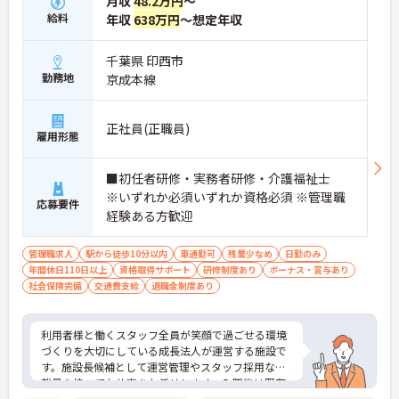
月収
48.2万円
～
・想定年収530万円以上と高い給与水準に加えて業
績による決算賞与の支給があります
給料
年収
638万円
～想定年収
・確定給付企業年金への加入や勤続3年以上の退職
金制度など将来に向けた備えができます
千葉県 印西市
・会員制リゾート施設の利用や医療費の付加給付な
勤務地
京成本線
ど嬉しい待遇が揃っております
【ワークライフバランスを大切にできる環境】
正社員(正職員)
・緊急時を除いて基本日勤のみの勤務となり残業も
雇用形態
月平均10時間以内と少なめであります
・年間休日110日のほかご自身の誕生月に1日取得で
■初任者研修・実務者研修・介護福祉士
きる誕生日休暇があります
・産休育休や子どもの看護休暇などライフステージ
※いずれか必須いずれか資格必須 ※管理職
応募要件
の変化に合わせて柔軟にお休みできます
経験ある方歓迎
【手厚いサポートとキャリアアップ体制】
管理職求人
駅から徒歩10分以内
車通勤可
残業少なめ
日勤のみ
・働きながらさらなる上位資格を目指せる費用全額
年間休日110日以上
資格取得サポート
研修制度あり
ボーナス・賞与あり
負担の資格取得支援制度があります
社会保険完備
交通費支給
退職金制度あり
・サービス提供責任者としてケアプランの立案など
専門性を高められる環境であります
利用者様と働くスタッフ全員が笑顔で過ごせる環境
づくりを大切にしている成長法人が運営する施設で
す。施設長候補として運営管理やスタッフ採用など
裁量を持ってお仕事をお任せします。入職後は既存
施設での丁寧な事前研修が用意されており、研修中