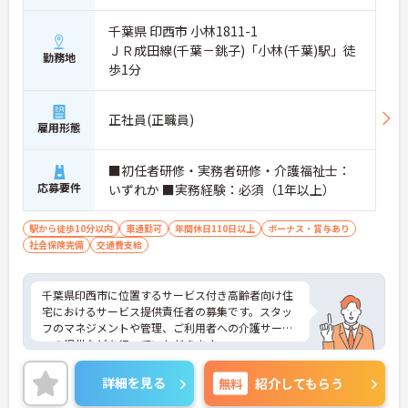
千葉県 印西市 小林1811-1
ＪＲ成田線(千葉－銚子)「小林(千葉)駅」徒
勤務地
歩1分
正社員(正職員)
雇用形態
■初任者研修・実務者研修・介護福祉士：
応募要件
いずれか ■実務経験：必須（1年以上）
駅から徒歩10分以内
車通勤可
年間休日110日以上
ボーナス・賞与あり
社会保険完備
交通費支給
千葉県印西市に位置するサービス付き高齢者向け住
宅におけるサービス提供責任者の募集です。スタッ
フのマネジメントや管理、ご利用者への介護サービ
スの提供などを行っていただきます。
年間休日は119日もあり、プライベートを大切にし
ながらご勤務いただけます。
詳細を見る
無料
紹介してもらう
ご興味のある方には、面接対策ポイントなど、さら