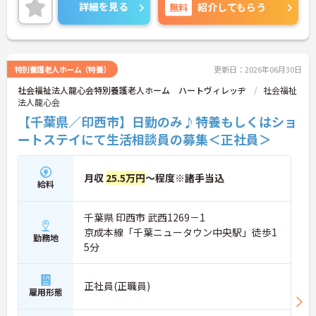
エリアマネージャーがしっかりとサポートしますの
詳細を見る
無料
紹介してもらう
で、未経験でも安心して働けます。昇給・賞与制度
があり、頑張りがきちんと評価される職場です。ご
興味のある方には、面接対策ポイントなど、さらに
詳細をご案内しますのでお気軽にご相談ください！
特別養護老人ホーム（特養）
更新日：2026年06月30日
社会福祉法人龍心会特別養護老人ホーム ハートヴィレッヂ
社会福祉
法人龍心会
【千葉県／印西市】日勤のみ♪特養もしくはショ
ートステイにて生活相談員の募集＜正社員＞
月収
25.5万円
～程度※諸手当込
給料
千葉県 印西市 武西1269－1
京成本線「千葉ニュータウン中央駅」徒歩1
勤務地
5分
正社員(正職員)
雇用形態