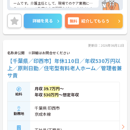
ームです。介護主任として、現場でのケア業務に加
え、スタッフの教育や人員配置などのマネジメント
業務をお任せします。想定年収530万円以上と高い
給与水準に決算賞与の支給もあり、収入アップを目
詳細を見る
無料
紹介してもらう
指す方に最適です。原則日勤帯での勤務で残業は月
平均5時間程度と少なく、プライベートの時間もし
っかり確保できます。全額会社負担の資格取得支援
や確定給付企業年金、会員制リゾートの利用など、
独自の福利厚生も大変充実しています。介護福祉士
更新日：2026年06月11日
の資格とご経験を活かし、スタッフを牽引するリー
名称非公開 ※詳細はお問合せください
ダーとして腰を据えて長くご活躍いただける、大変
【千葉県／印西市】年休110日／年収530万円以
おすすめの求人となっております。
上／原則日勤／住宅型有料老人ホーム／管理者兼
★おすすめPOINT★
サ責
【安定した高収入と充実の福利厚生】
・想定年収530万円以上と高い給与水準に加えて業
績による決算賞与の支給があります
月収
39.7万円
～
・確定給付企業年金への加入や勤続3年以上の退職
給料
年収
530万円
～想定年収
金制度など将来に向けた備えができます
・会員制リゾート施設の利用や医療費の付加給付な
ど嬉しい待遇が揃っております
千葉県 印西市
勤務地
京成本線
【ワークライフバランスを大切にできる環境】
・原則日勤帯での勤務となり残業も月平均5時間程
度と少なめであります