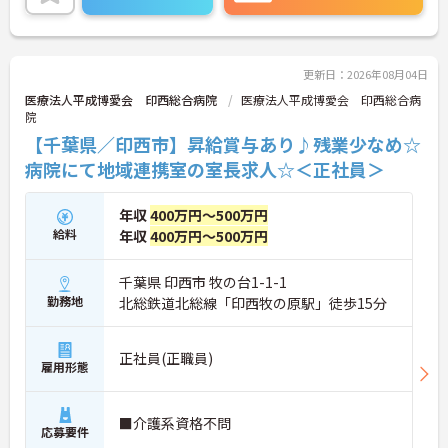
い！
更新日：2026年08月04日
医療法人平成博愛会 印西総合病院
医療法人平成博愛会 印西総合病
院
【千葉県／印西市】昇給賞与あり♪残業少なめ☆
病院にて地域連携室の室長求人☆＜正社員＞
年収
400万円～500万円
給料
年収
400万円～500万円
千葉県 印西市 牧の台1-1-1
勤務地
北総鉄道北総線「印西牧の原駅」徒歩15分
正社員(正職員)
雇用形態
■介護系資格不問
応募要件