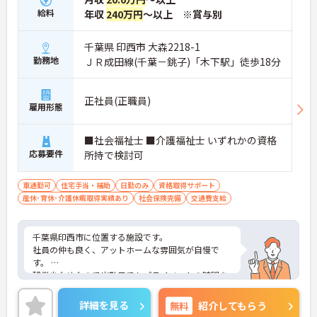
給料
年収
240万円
～以上 ※賞与別
千葉県 印西市 大森2218-1
勤務地
ＪＲ成田線(千葉－銚子)「木下駅」徒歩18分
正社員(正職員)
雇用形態
■社会福祉士 ■介護福祉士 いずれかの資格
応募要件
所持で検討可
車通勤可
住宅手当・補助
日勤のみ
資格取得サポート
産休･育休･介護休暇取得実績あり
社会保険完備
交通費支給
千葉県印西市に位置する施設です。
社員の仲も良く、アットホームな雰囲気が自慢で
す。
残業少なめなので出勤日でもプライベートの時間を
確保して頂けます◎
ご興味ある方には、面接対策ポイントなど、詳細を
詳細を見る
無料
紹介してもらう
お話しいたしますのでお気軽にご相談ください。