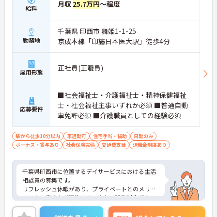
月収
25.7万円
～程度
給料
千葉県 印西市 舞姫1-1-25
勤務地
京成本線「印旛日本医大駅」徒歩4分
正社員(正職員)
雇用形態
■社会福祉士・介護福祉士・精神保健福祉
士・社会福祉主事いずれか必須 ■普通自動
応募要件
車免許必須 ■介護職員としての経験必須
駅から徒歩10分以内
車通勤可
住宅手当・補助
日勤のみ
ボーナス・賞与あり
社会保険完備
交通費支給
退職金制度あり
千葉県印西市に位置するデイサービスにおける生活
相談員の募集です。
リフレッシュ休暇があり、プライベートとのメリハ
リのある働き方が可能です。また、研修制度があ
り、働きながらスキルアップが目指せる環境です。
ご興味のある方には、面接対策ポイントなど、さら