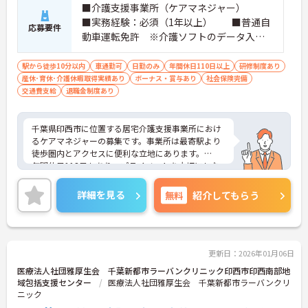
■介護支援事業所（ケアマネジャー）
■実務経験：必須（1年以上） ■普通自
応募要件
動車運転免許 ※介護ソフトのデータ入
力、文書作成ソフトに資料作成：できれば
尚可
駅から徒歩10分以内
車通勤可
日勤のみ
年間休日110日以上
研修制度あり
産休･育休･介護休暇取得実績あり
ボーナス・賞与あり
社会保険完備
交通費支給
退職金制度あり
千葉県印西市に位置する居宅介護支援事業所におけ
るケアマネジャーの募集です。事業所は最寄駅より
徒歩圏内とアクセスに便利な立地にあります。
年間休日113日もあり、プライベートを大切にしな
がらご勤務いただけます。
ご興味のある方には、面接対策ポイントなど、さら
詳細を見る
無料
紹介してもらう
に詳細をお話しいたしますのでお気軽にご相談くだ
さい！
更新日：2026年01月06日
医療法人社団雅厚生会 千葉新都市ラーバンクリニック印西市印西南部地
域包括支援センター
医療法人社団雅厚生会 千葉新都市ラーバンクリ
ニック