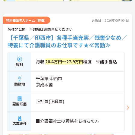
特別養護老人ホーム（特養）
更新日：2026年06月04日
名称非公開 ※詳細はお問合せください
【千葉県／印西市】各種手当充実／残業少なめ／
特養にて介護職員のお仕事です★≪常勤≫
月収
20.4万円～27.9万円
程度 ※諸手当込
給料
千葉県 印西市
勤務地
京成本線
正社員(正職員)
雇用形態
■介護福祉士の資格をお持ちの方
応募要件