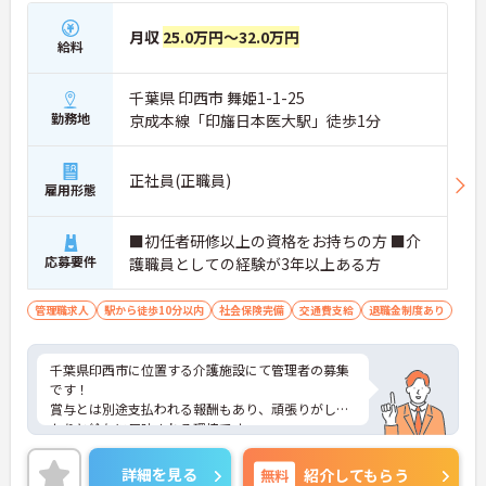
月収
25.0万円～32.0万円
給料
千葉県 印西市 舞姫1-1-25
勤務地
京成本線「印旛日本医大駅」徒歩1分
正社員(正職員)
雇用形態
■初任者研修以上の資格をお持ちの方 ■介
応募要件
護職員としての経験が3年以上ある方
管理職求人
駅から徒歩10分以内
社会保険完備
交通費支給
退職金制度あり
千葉県印西市に位置する介護施設にて管理者の募集
です！
賞与とは別途支払われる報酬もあり、頑張りがしっ
かりと給与に反映される環境です。
ご興味ある方には、面接対策ポイントなど、さらに
詳細をお話しいたしますのでお気軽にご相談くださ
詳細を見る
無料
紹介してもらう