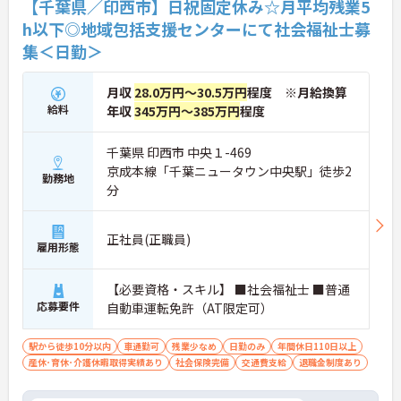
【千葉県／印西市】日祝固定休み☆月平均残業5
h以下◎地域包括支援センターにて社会福祉士募
集＜日勤＞
月収
28.0万円～30.5万円
程度 ※月給換算
給料
年収
345万円～385万円
程度
千葉県 印西市 中央１-469
京成本線「千葉ニュータウン中央駅」徒歩2
勤務地
分
正社員(正職員)
雇用形態
【必要資格・スキル】 ■社会福祉士 ■普通
応募要件
自動車運転免許（AT限定可）
駅から徒歩10分以内
車通勤可
残業少なめ
日勤のみ
年間休日110日以上
産休･育休･介護休暇取得実績あり
社会保険完備
交通費支給
退職金制度あり