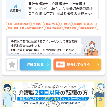
活リズムを整えやすくあります
■社会福祉士、介護福祉士、社会福祉主
・年間休日110日のほかご自身の誕生月に1日取得で
事 いずれかお持ちの方 ※普通自動車運転
きる誕生日休暇があります ・産休育休や子どもの看
応募要件
護休暇などライフステージの変化に合わせて柔軟に
免許必須（AT可） ※経験者優遇 ※簡単なP
お休みできます
C入力ができる方
駅から徒歩10分以内
車通勤可
残業少なめ
日勤のみ
年間休日110日以上
【手厚いサポートとキャリアアップ体制】
産休･育休･介護休暇取得実績あり
社会保険完備
交通費支給
退職金制度あり
・入職後は既存施設にて業務の流れを学べる現場研
修があるため安心して就業できます
・働きながら上位資格を目指せる費用全額負担の資
千葉県印西市に位置するデイサービスにて管理者兼
格取得支援制度があります ・施設長としてスタッフ
生活相談員の募集です。
採用や運営管理など経営に近いポジションでご活躍
地域密着を憲章に据え、利用者様に対して最善な介
いただけます
護のサービスを提供することをモットーとしていま
す。
ご興味のある方には、面接対策ポイントなど、さら
詳細を見る
無料
紹介してもらう
に詳細をお話しいたしますので、お気軽にご相談く
ださい。