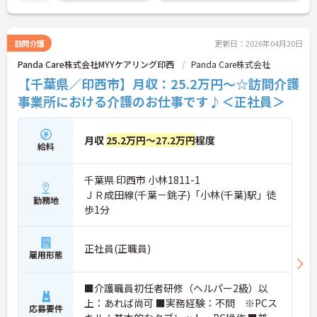
に詳細をお話しいたしますのでお気軽にご相談くだ
さい！
訪問介護
更新日：2026年04月20日
Panda Care株式会社MYYケアリング印西
Panda Care株式会社
【千葉県／印西市】月収：25.2万円～☆訪問介護
事業所における介護のお仕事です♪＜正社員＞
月収
25.2万円～27.2万円
程度
給料
千葉県 印西市 小林1811-1
ＪＲ成田線(千葉－銚子)「小林(千葉)駅」徒
勤務地
歩1分
正社員(正職員)
雇用形態
■介護職員初任者研修（ヘルパー2級）以
上：あれば尚可 ■実務経験：不問 ※PCス
応募要件