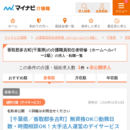
0
0
求人検索
会員登録
メニュー
ホーム
初めての方へ
面談会場一覧
保存した求人
最近見た求人
マイナビ介護職
介護職員初任者研修（ホームヘルパー2級）
千葉県
香
香取郡多古町(千葉県)の介護職員初任者研修（ホームヘルパ
ー2級）
の求人・転職一覧
1
この条件の介護・福祉求人数
非公開求人
件 ＋
おすすめ順
新着順
月収順
年収順
募集停止
通所介護（デイサービス）
更新日：2026年01月16日
名称非公開 ※詳細はお問合せください
【千葉県／香取郡多古町】無資格OK◎勤務日
数・時間相談OK！大手法人運営のデイサービス