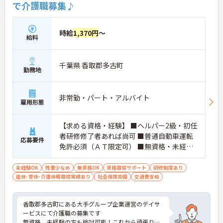
で介護職募集♪
時給
1,370円
～
給料
千葉県 香取郡多古町
勤務地
非常勤・パート・アルバイト
雇用形態
【求める資格・経験】 ■ヘルパー2級・初任
者研修修了者あれば尚可 ■普通自動車運転
応募要件
免許必須（ＡＴ限定可） ■無資格・未経験
検討可
未経験OK
残業少なめ
無資格OK
資格取得サポート
研修制度あり
産休･育休･介護休暇取得実績あり
社会保険完備
交通費支給
香取郡多古町にある大手グループ企業運営のデイサ
ービスにて介護職の募集です
無資格、未経験の方も検討可能！これから頑張りた