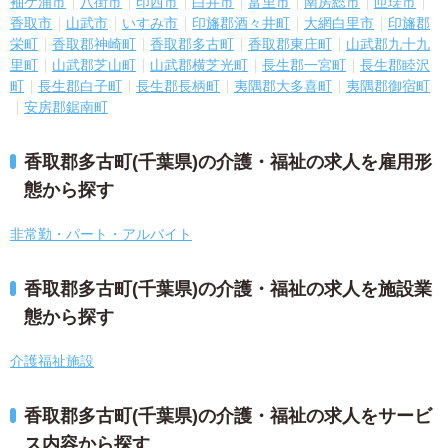
袖ケ浦市
八街市
印西市
白井市
富里市
南房総市
匝瑳市
香取市
山武市
いすみ市
印旛郡酒々井町
大網白里市
印旛郡
栄町
香取郡神崎町
香取郡多古町
香取郡東庄町
山武郡九十九
里町
山武郡芝山町
山武郡横芝光町
長生郡一宮町
長生郡睦沢
町
長生郡白子町
長生郡長柄町
夷隅郡大多喜町
夷隅郡御宿町
安房郡鋸南町
香取郡多古町(千葉県)の介護・福祉の求人を雇用形
態から探す
非常勤・パート・アルバイト
香取郡多古町(千葉県)の介護・福祉の求人を施設業
態から探す
介護福祉施設
香取郡多古町(千葉県)の介護・福祉の求人をサービ
ス内容から探す