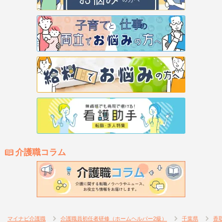
介護職コラム
マイナビ介護職
介護職員初任者研修（ホームヘルパー2級）
千葉県
香