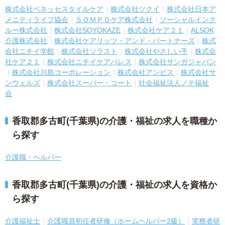
株式会社ベネッセスタイルケア
株式会社ツクイ
株式会社日本ア
メニティライフ協会
ＳＯＭＰＯケア株式会社
ソーシャルインク
ルー株式会社
株式会社SOYOKAZE
株式会社ケア２１
ALSOK
介護株式会社
株式会社ケアリッツ・アンド・パートナーズ
株式
会社ニチイ学館
株式会社ソラスト
株式会社やさしい手
株式会
社ケア２１
株式会社ニチイケアパレス
株式会社サンガジャパン
株式会社川島コーポレーション
株式会社アンビス
株式会社サ
ンウェルズ
株式会社スーパー・コート
社会福祉法人ノテ福祉
会
香取郡多古町(千葉県)の介護・福祉の求人を職種か
ら探す
介護職・ヘルパー
香取郡多古町(千葉県)の介護・福祉の求人を資格か
ら探す
介護福祉士
介護職員初任者研修（ホームヘルパー2級）
実務者研