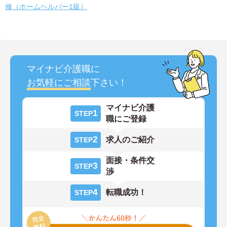
修（ホームヘルパー1級）
マイナビ介護職に
お気軽にご相談
下さい！
マイナビ介護
1
STEP
職にご登録
2
求人のご紹介
STEP
面接・条件交
3
STEP
渉
4
転職成功！
STEP