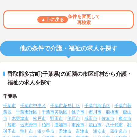
条件を変更して
▲上に戻る
再検索
他の条件で介護・福祉の求人を探す
香取郡多古町(千葉県)の近隣の市区町村から介護・
福祉の求人を探す
千葉県
千葉市
千葉市中央区
千葉市花見川区
千葉市稲毛区
千葉市若
葉区
千葉市緑区
千葉市美浜区
銚子市
市川市
船橋市
館山
市
木更津市
松戸市
野田市
茂原市
成田市
佐倉市
東金市
旭市
習志野市
柏市
勝浦市
市原市
流山市
八千代市
我
孫子市
鴨川市
鎌ケ谷市
君津市
富津市
浦安市
四街道市