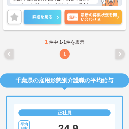
い、チャレンジしたいという方にオススメです！
ご興味ある方には、面接対策ポイントなど、さらに
最新の募集状況を問
詳細をお話しいたしますのでお気軽にご相談くださ
詳細を見る
無料
い合わせる
い。
1
件中 1-1件を表示
1
千葉県の雇用形態別介護職の平均給与
正社員
24.9