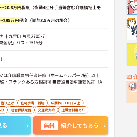
円～20.8万円
程度（夜勤4回分手当等含む介護福祉士モ
～295万円
程度（賞与3.5ヵ月の場合）
九十九里町 片貝2705-7
東金駅」バス・車15分
)
又は介護職員初任者研修（ホームヘルパー2級）以上
経験・ブランクある方相談可 ■普通自動車運転免許（A
・借り上げ
住宅手当・補助
年間休日110日以上
あり
社会保険完備
交通費支給
退職金制度あり
見る
無料
紹介してもらう