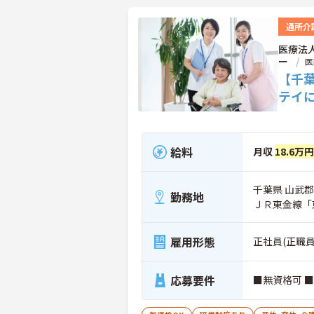
通所介
医療法
ー
医
【千
テイ
給料
月収
18.6万円
千葉県 山武
勤務地
ＪＲ東金線「
雇用形態
正社員(正職員
応募要件
■無資格可 