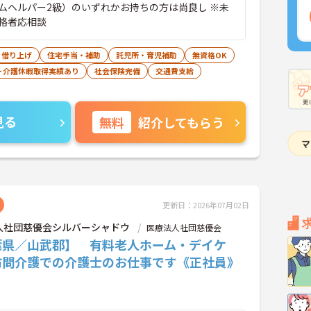
ムヘルパー2級）のいずれかお持ちの方は尚良し ※未
格者応相談
・借り上げ
住宅手当・補助
託児所・育児補助
無資格OK
･介護休暇取得実績あり
社会保険完備
交通費支給
見る
無料
紹介してもらう
更新日：2026年07月02日
人社団慈優会シルバーシャドウ
医療法人社団慈優会
葉県／山武郡】 有料老人ホーム・デイケ
訪問介護での介護士のお仕事です《正社員》