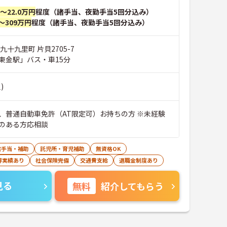
円～22.0万円
程度（諸手当、夜勤手当5回分込み）
～309万円
程度（諸手当、夜勤手当5回分込み）
九十九里町 片貝2705-7
東金駅」バス・車15分
)
、普通自動車免許（AT限定可）お持ちの方 ※未経験
のある方応相談
宅手当・補助
託児所・育児補助
無資格OK
得実績あり
社会保険完備
交通費支給
退職金制度あり
見る
無料
紹介してもらう