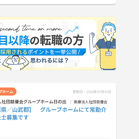
プホーム
更新日：2026年07月02日
人社団慈優会グループホーム日の出
医療法人社団慈優会
葉県／山武郡】 グループホームにて常勤介
祉士募集です