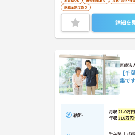
無資格OK
研修制度あり
産休･育休･介
退職金制度あり
詳細を
医療法
【千
集で
月収
21.0万
給料
年収
318万円
千葉県 山武郡