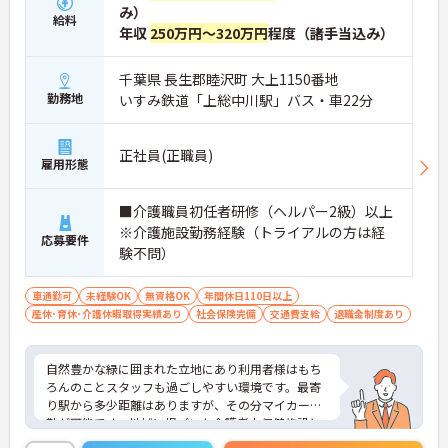
み）
給料
年収
250万円～320万円
程度（諸手当込み）
千葉県 長生郡睦沢町 大上1150番地
勤務地
いすみ鉄道「上総中川駅」バス・車22分
正社員(正職員)
雇用形態
■介護職員初任者研修（ヘルパー2級）以上
※介護施設勤務経験（トライアルの方は経
応募要件
験不問）
車通勤可
未経験OK
無資格OK
年間休日110日以上
産休･育休･介護休暇取得実績あり
社会保険完備
交通費支給
退職金制度あり
自然豊かな緑に囲まれた立地にあり利用者様はもち
ろんのことスタッフも過ごしやすい環境です。最寄
り駅から多少距離はありますが、その分マイカー通
勤が可能です。地域に根づいた介護老人保健施設と
して地域に貢献しております。ご興味のある方はお