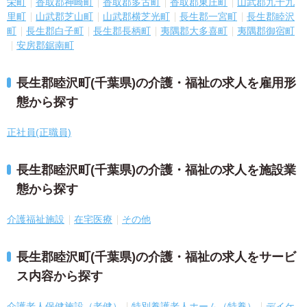
栄町
香取郡神崎町
香取郡多古町
香取郡東庄町
山武郡九十九
里町
山武郡芝山町
山武郡横芝光町
長生郡一宮町
長生郡睦沢
町
長生郡白子町
長生郡長柄町
夷隅郡大多喜町
夷隅郡御宿町
安房郡鋸南町
長生郡睦沢町(千葉県)の介護・福祉の求人を雇用形
態から探す
正社員(正職員)
長生郡睦沢町(千葉県)の介護・福祉の求人を施設業
態から探す
介護福祉施設
在宅医療
その他
長生郡睦沢町(千葉県)の介護・福祉の求人をサービ
ス内容から探す
介護老人保健施設（老健）
特別養護老人ホーム（特養）
デイケ