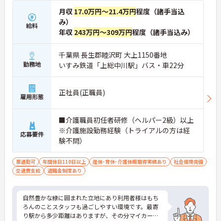
月収
17.0万円～21.4万円
程度（諸手当込
み）
給料
年収
243万円～309万円
程度（諸手当込み）
千葉県 長生郡睦沢町 大上1150番地
勤務地
いすみ鉄道「上総中川駅」バス・車22分
正社員(正職員)
雇用形態
■介護職員初任者研修（ヘルパー2級）以上
※介護施設勤務経験（トライアルの方は経
応募要件
験不問）
車通勤可
年間休日110日以上
産休･育休･介護休暇取得実績あり
社会保険完備
交通費支給
退職金制度あり
自然豊かな緑に囲まれた立地にあり利用者様はもち
ろんのことスタッフも過ごしやすい環境です。最寄
り駅から多少距離はありますが、その分マイカー通