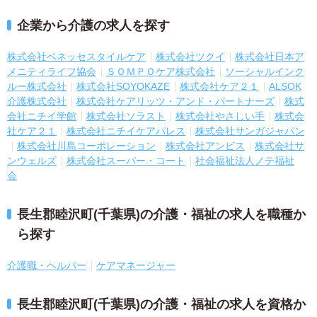
企業から介護の求人を探す
株式会社ベネッセスタイルケア
株式会社ツクイ
株式会社日本ア
メニティライフ協会
ＳＯＭＰＯケア株式会社
ソーシャルインク
ルー株式会社
株式会社SOYOKAZE
株式会社ケア２１
ALSOK
介護株式会社
株式会社ケアリッツ・アンド・パートナーズ
株式
会社ニチイ学館
株式会社ソラスト
株式会社やさしい手
株式会
社ケア２１
株式会社ニチイケアパレス
株式会社サンガジャパン
株式会社川島コーポレーション
株式会社アンビス
株式会社サ
ンウェルズ
株式会社スーパー・コート
社会福祉法人ノテ福祉
会
長生郡睦沢町(千葉県)の介護・福祉の求人を職種か
ら探す
介護職・ヘルパー
ケアマネージャー
長生郡睦沢町(千葉県)の介護・福祉の求人を資格か