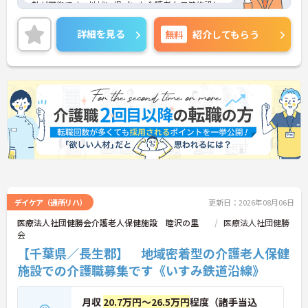
勤が可能です。地域に根づいた介護老人保健施設と
して地域に貢献しております。ご興味のある方はお
気軽にお問い合わせ下さいませ。
詳細を見る
無料
紹介してもらう
デイケア（通所リハ）
更新日：2026年08月06日
医療法人社団健勝会介護老人保健施設 睦沢の里
医療法人社団健勝
会
【千葉県／長生郡】 地域密着型の介護老人保健
施設での介護職募集です《いすみ鉄道沿線》
月収
20.7万円～26.5万円
程度（諸手当込