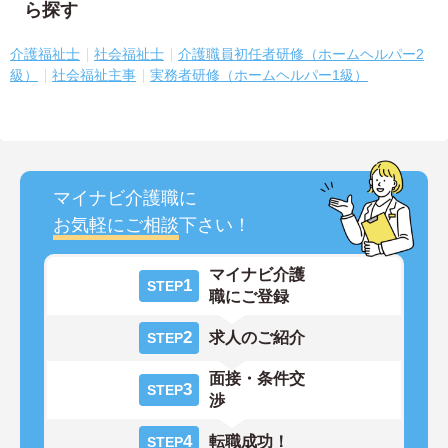
ら探す
介護福祉士
社会福祉士
介護職員初任者研修（ホームヘルパー2
級）
社会福祉主事
実務者研修（ホームヘルパー1級）
マイナビ介護職に
お気軽にご相談
下さい！
マイナビ介護
1
STEP
職にご登録
2
求人のご紹介
STEP
面接・条件交
3
STEP
渉
4
転職成功！
STEP