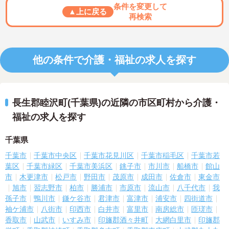
条件を変更して
▲上に戻る
再検索
他の条件で介護・福祉の求人を探す
長生郡睦沢町(千葉県)の近隣の市区町村から介護・
福祉の求人を探す
千葉県
千葉市
千葉市中央区
千葉市花見川区
千葉市稲毛区
千葉市若
葉区
千葉市緑区
千葉市美浜区
銚子市
市川市
船橋市
館山
市
木更津市
松戸市
野田市
茂原市
成田市
佐倉市
東金市
旭市
習志野市
柏市
勝浦市
市原市
流山市
八千代市
我
孫子市
鴨川市
鎌ケ谷市
君津市
富津市
浦安市
四街道市
袖ケ浦市
八街市
印西市
白井市
富里市
南房総市
匝瑳市
香取市
山武市
いすみ市
印旛郡酒々井町
大網白里市
印旛郡