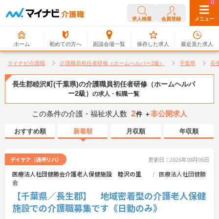
0
0
求人検索
会員登録
メニュー
ホーム
初めての方へ
面談会場一覧
保存した求人
最近見た求人
マイナビ介護職
介護職員初任者研修（ホームヘルパー2級）
千葉県
長
長生郡睦沢町(千葉県)の介護職員初任者研修（ホームヘルパ
ー2級）
の求人・転職一覧
2
この条件の介護・福祉求人数
非公開求人
件 ＋
おすすめ順
新着順
月収順
年収順
デイケア（通所リハ）
更新日：2026年08月06日
医療法人社団健勝会介護老人保健施設 睦沢の里
医療法人社団健勝
会
【千葉県／長生郡】 地域密着型の介護老人保健
施設での介護職募集です《日勤のみ》