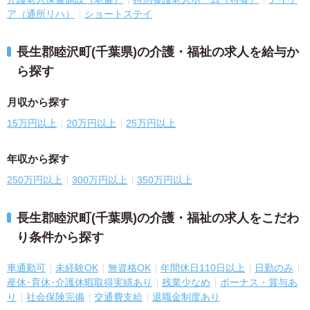
ア（通所リハ）
ショートステイ
長生郡睦沢町(千葉県)の介護・福祉の求人を給与か
ら探す
月収から探す
15万円以上
20万円以上
25万円以上
年収から探す
250万円以上
300万円以上
350万円以上
長生郡睦沢町(千葉県)の介護・福祉の求人をこだわ
り条件から探す
車通勤可
未経験OK
無資格OK
年間休日110日以上
日勤のみ
産休･育休･介護休暇取得実績あり
残業少なめ
ボーナス・賞与あ
り
社会保険完備
交通費支給
退職金制度あり