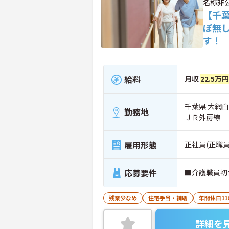
名称非
【千
ぼ無
す！
給料
月収
22.5万円
千葉県 大網
勤務地
ＪＲ外房線
雇用形態
正社員(正職員
応募要件
■介護職員初
残業少なめ
住宅手当・補助
年間休日11
詳細を