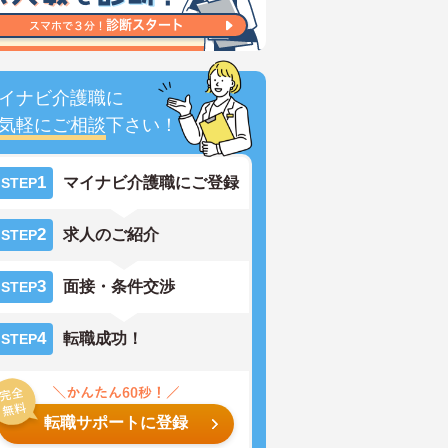
イナビ介護職に
気軽にご相談
下さい！
1
マイナビ介護職にご登録
STEP
2
求人のご紹介
STEP
3
面接・条件交渉
STEP
4
転職成功！
STEP
転職サポートに登録