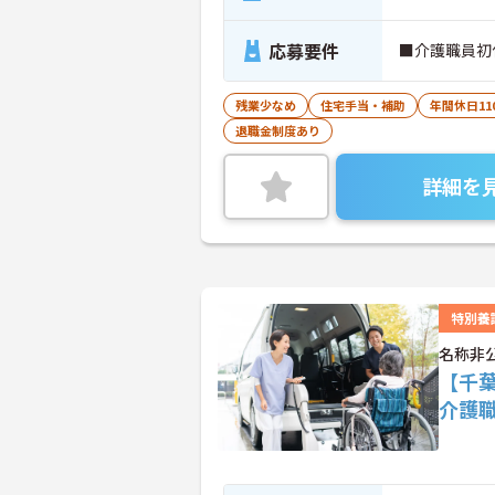
応募要件
■介護職員初
残業少なめ
住宅手当・補助
年間休日11
退職金制度あり
詳細を
特別養
名称非
【千
介護