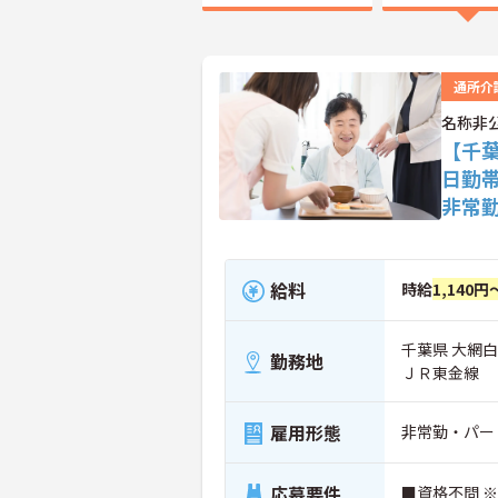
通所介
名称非
【千
日勤
非常
給料
時給
1,140円
千葉県 大網
勤務地
ＪＲ東金線
雇用形態
非常勤・パー
応募要件
■資格不問 ※