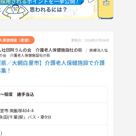
人保健施設（老健）
更新日：2026年07月06日
人社団阿うんの会 介護老人保健施設杜の街
医療法人社
の会 介護老人保健施設杜の街
葉県／大網白里市】介護老人保健施設で介護
募集！
～程度 諸手当込
里市 南飯塚404-4
永田(千葉)駅」バス・車9分
)