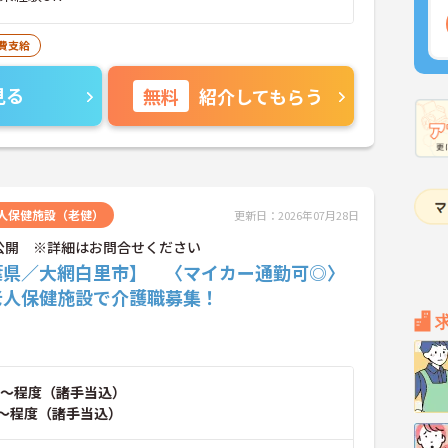
費支給
見る
無料
紹介してもらう
人保健施設（老健）
更新日：2026年07月28日
公開 ※詳細はお問合せください
葉県／大網白里市】 〈マイカー通勤可◎〉
老人保健施設で介護職募集！
～程度（諸手当込）
～程度（諸手当込）