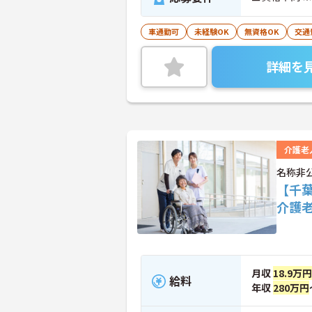
車通勤可
未経験OK
無資格OK
交通
詳細を
介護老
名称非
【千
介護
月収
18.9万円
給料
年収
280万円