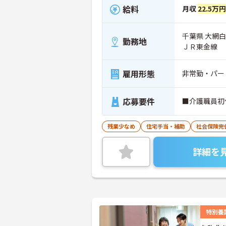
給料
月収
22.5万円
千葉県 大網
勤務地
ＪＲ東金線
雇用形態
非常勤・パー
応募要件
■介護職員初
残業少なめ
住宅手当・補助
社会保険完
詳細を
特別養