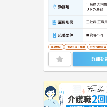
千葉県 大網
勤務地
ＪＲ外房線
雇用形態
正社員(正職員
応募要件
■資格不問
車通勤可
住宅手当・補助
社会保険完備
詳細を