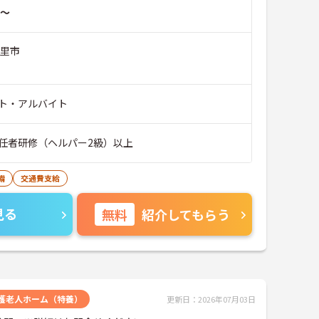
～
白里市
ト・アルバイト
任者研修（ヘルパー2級）以上
備
交通費支給
見る
無料
紹介してもらう
護老人ホーム（特養）
更新日：2026年07月03日