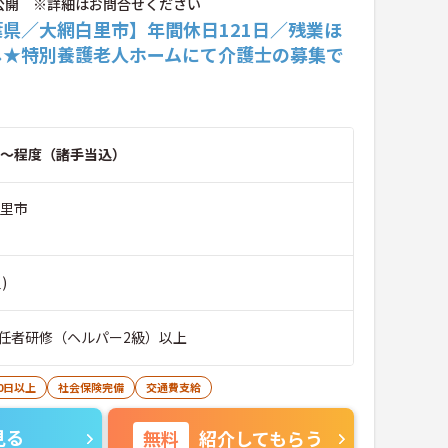
公開 ※詳細はお問合せください
葉県／大網白里市】年間休日121日／残業ほ
し★特別養護老人ホームにて介護士の募集で
～程度（諸手当込）
白里市
)
任者研修（ヘルパー2級）以上
0日以上
社会保険完備
交通費支給
見る
無料
紹介してもらう