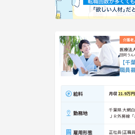
介護老
医療法
団阿うん
【千
職員
給料
月収
21.9万円
千葉県 大網白
勤務地
ＪＲ外房線「
雇用形態
正社員(正職員