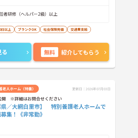
任者研修（ヘルパー2級）以上
0日以上
ブランクOK
社会保険完備
交通費支給
見る
無料
紹介してもらう
護老人ホーム（特養）
更新日：2026年07月03日
公開 ※詳細はお問合せください
葉県／大網白里市】 特別養護老人ホームで
職募集！《非常勤》