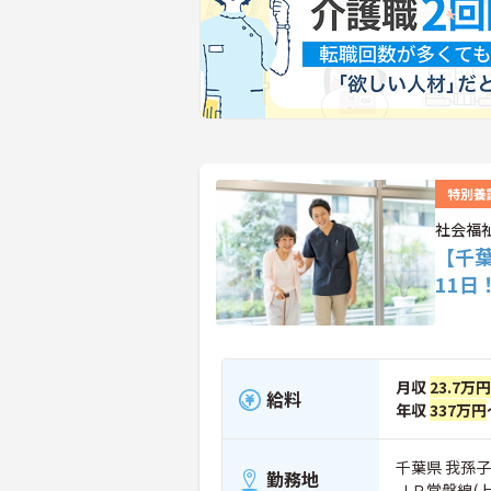
特別養
社会福
【千
11
月収
23.7万
給料
年収
337万円
千葉県 我孫子
勤務地
ＪＲ常磐線(