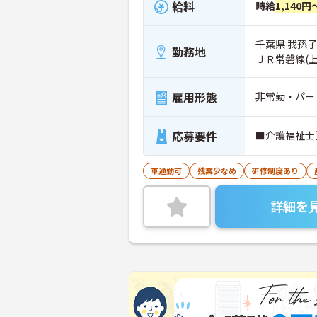
給料
時給
1,140円
千葉県 我孫子
勤務地
ＪＲ常磐線(
雇用形態
非常勤・パー
応募要件
■介護福祉士
車通勤可
残業少なめ
研修制度あり
詳細を