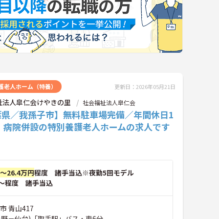
護老人ホーム（特養）
更新日：2026年05月21日
祉法人皐仁会けやきの里
社会福祉法人皐仁会
葉県／我孫子市】無料駐車場完備／年間休日1
日！病院併設の特別養護老人ホームの求人です
円～26.4万円
程度 諸手当込※夜勤5回モデル
～程度 諸手当込
市 青山417
上野－仙台)「取手駅」バス・車6分