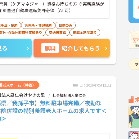
門員（ケアマネジャー）資格お持ちの方 ※実務経験が
方 ※普通自動車運転免許必須（AT可）
宅手当・補助
託児所・育児補助
日勤のみ
･育休･介護休暇取得実績あり
交通費支給
退職金制度あり
見る
無料
紹介してもらう
護老人ホーム（特養）
更新日：2026年05月21日
祉法人皐仁会けやきの里
社会福祉法人皐仁会
葉県／我孫子市】無料駐車場完備／夜勤な
病院併設の特別養護老人ホームの求人です＜
勤＞