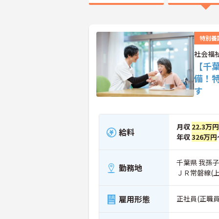
特別養
社会福
【千
備！
す
月収
22.3万
給料
年収
326万円
千葉県 我孫子
勤務地
ＪＲ常磐線(
雇用形態
正社員(正職員