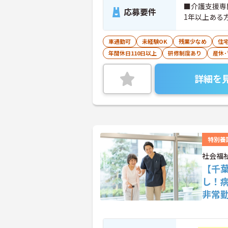
■介護支援専
応募要件
1年以上ある
車通勤可
未経験OK
残業少なめ
住
年間休日110日以上
研修制度あり
産休
詳細を
特別養
社会福
【千
し！
非常