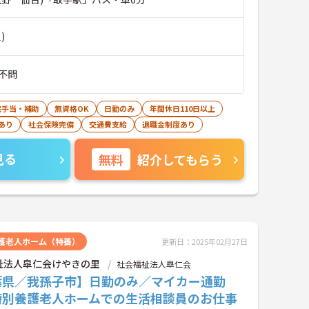
)
不問
宅手当・補助
無資格OK
日勤のみ
年間休日110日以上
あり
社会保険完備
交通費支給
退職金制度あり
見る
無料
紹介してもらう
護老人ホーム（特養）
更新日：2025年02月27日
祉法人皐仁会けやきの里
社会福祉法人皐仁会
葉県／我孫子市】日勤のみ／マイカー通勤
特別養護老人ホームでの生活相談員のお仕事