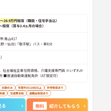
円～26.9万円
程度（職能・住宅手当込）
～程度（賞与3.4ヵ月の場合）
市 青山417
上野－仙台)「取手駅」バス・車6分
)
、社会福祉主事任用資格、介護支援専門員 ※いずれか
方 ■普通自動車運転免許（AT限定可）
日勤のみ
年間休日110日以上
研修制度あり
完備
交通費支給
退職金制度あり
見る
無料
紹介してもらう