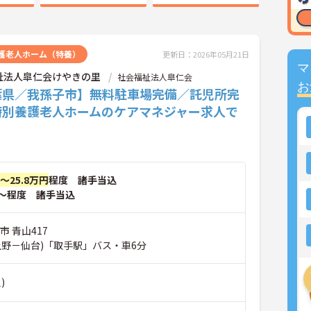
護老人ホーム（特養）
更新日：2026年05月21日
マ
祉法人皐仁会けやきの里
社会福祉法人皐仁会
お
葉県／我孫子市】無料駐車場完備／託児所完
特別養護老人ホームのケアマネジャー求人で
円～25.8万円
程度 諸手当込
～程度 諸手当込
市 青山417
上野－仙台)「取手駅」バス・車6分
)