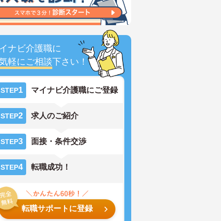
イナビ介護職に
気軽にご相談
下さい！
1
マイナビ介護職にご登録
STEP
2
求人のご紹介
STEP
3
面接・条件交渉
STEP
4
転職成功！
STEP
転職サポートに登録