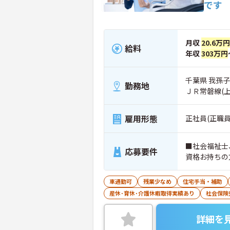
です
月収
20.6万
給料
年収
303万円
千葉県 我孫子
勤務地
ＪＲ常磐線(
雇用形態
正社員(正職員
■社会福祉士
応募要件
資格お持ちの
車通勤可
残業少なめ
住宅手当・補助
産休･育休･介護休暇取得実績あり
社会保険
詳細を