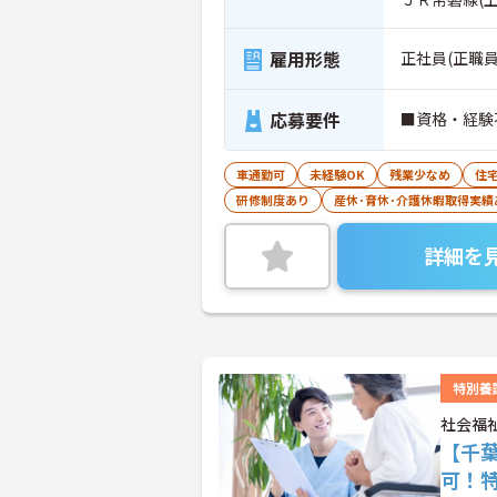
雇用形態
正社員(正職員
応募要件
■資格・経験
車通勤可
未経験OK
残業少なめ
住
研修制度あり
産休･育休･介護休暇取得実績
詳細を
特別養
社会福
【千
可！