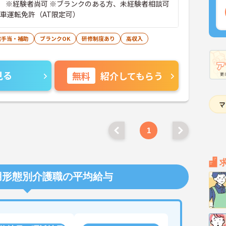
 ※経験者尚可 ※ブランクのある方、未経験者相談可
動車運転免許（AT限定可）
宅手当・補助
ブランクOK
研修制度あり
高収入
見る
無料
紹介してもらう
1
用形態別介護職の平均給与