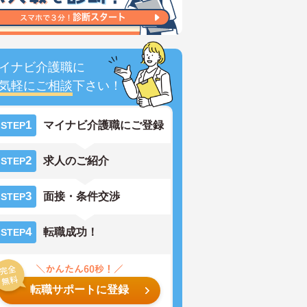
イナビ介護職に
気軽にご相談
下さい！
1
マイナビ介護職にご登録
STEP
2
求人のご紹介
STEP
3
面接・条件交渉
STEP
4
転職成功！
STEP
転職サポートに登録