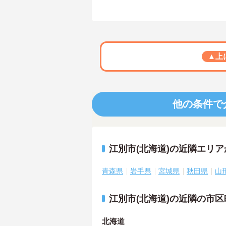
▲上
他の条件で
江別市(北海道)の近隣エリ
青森県
岩手県
宮城県
秋田県
山
江別市(北海道)の近隣の市
北海道