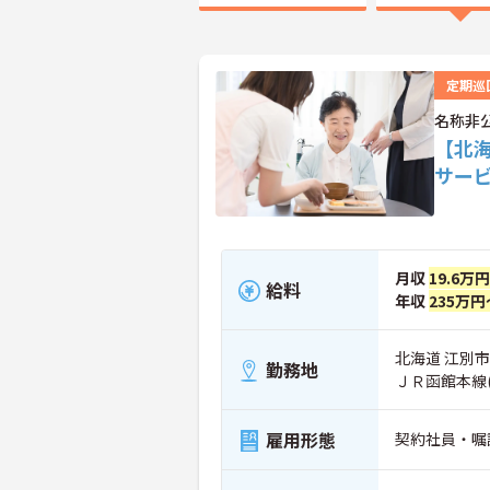
定期巡
名称非
【北
サー
月収
19.6万
給料
年収
235万円
北海道 江別市
勤務地
ＪＲ函館本線
雇用形態
契約社員・嘱