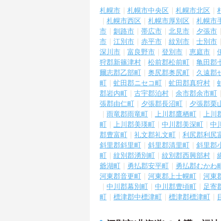
札幌市
札幌市中央区
札幌市北区
札幌市西区
札幌市厚別区
札幌市
市
釧路市
帯広市
北見市
夕張市
市
江別市
赤平市
紋別市
士別市
深川市
富良野市
登別市
恵庭市
狩郡新篠津村
松前郡松前町
亀田郡
爾志郡乙部町
奥尻郡奥尻町
久遠郡
町
虻田郡ニセコ町
虻田郡真狩村
郡岩内町
古宇郡泊村
余市郡余市町
張郡由仁町
夕張郡長沼町
夕張郡栗
雨竜郡雨竜町
上川郡鷹栖町
上川
町
上川郡美瑛町
中川郡美深町
中
郡豊富町
礼文郡礼文町
利尻郡利尻
斜里郡斜里町
斜里郡清里町
斜里郡
町
紋別郡湧別町
紋別郡西興部村
爺湖町
勇払郡安平町
勇払郡むかわ
河東郡音更町
河東郡上士幌町
河東
中川郡幕別町
中川郡豊頃町
足寄
町
標津郡中標津町
標津郡標津町