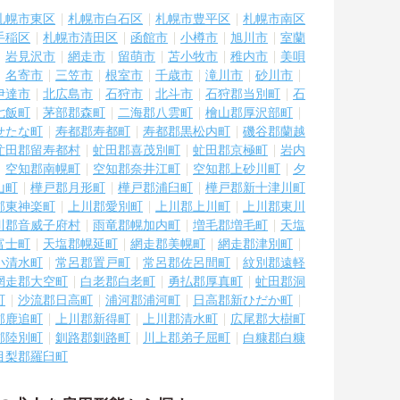
札幌市東区
札幌市白石区
札幌市豊平区
札幌市南区
手稲区
札幌市清田区
函館市
小樽市
旭川市
室蘭
岩見沢市
網走市
留萌市
苫小牧市
稚内市
美唄
名寄市
三笠市
根室市
千歳市
滝川市
砂川市
伊達市
北広島市
石狩市
北斗市
石狩郡当別町
石
七飯町
茅部郡森町
二海郡八雲町
檜山郡厚沢部町
せたな町
寿都郡寿都町
寿都郡黒松内町
磯谷郡蘭越
虻田郡留寿都村
虻田郡喜茂別町
虻田郡京極町
岩内
空知郡南幌町
空知郡奈井江町
空知郡上砂川町
夕
山町
樺戸郡月形町
樺戸郡浦臼町
樺戸郡新十津川町
郡東神楽町
上川郡愛別町
上川郡上川町
上川郡東川
川郡音威子府村
雨竜郡幌加内町
増毛郡増毛町
天塩
富士町
天塩郡幌延町
網走郡美幌町
網走郡津別町
小清水町
常呂郡置戸町
常呂郡佐呂間町
紋別郡遠軽
網走郡大空町
白老郡白老町
勇払郡厚真町
虻田郡洞
町
沙流郡日高町
浦河郡浦河町
日高郡新ひだか町
郡鹿追町
上川郡新得町
上川郡清水町
広尾郡大樹町
郡陸別町
釧路郡釧路町
川上郡弟子屈町
白糠郡白糠
目梨郡羅臼町