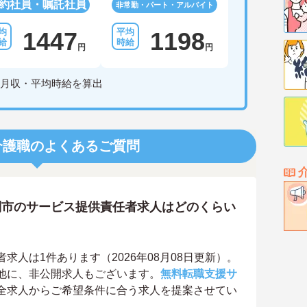
約社員・嘱託社員
非常勤・パート・アルバイト
1447
1198
円
円
月収・平均時給を算出
介護職のよくあるご質問
別市のサービス提供責任者求人はどのくらい
人は1件あります（2026年08月08日更新）。
他に、非公開求人もございます。
無料転職支援サ
全求人からご希望条件に合う求人を提案させてい