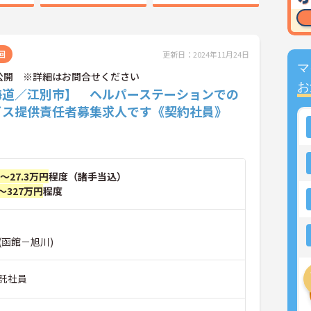
回
更新日：2024年11月24日
マ
公開 ※詳細はお問合せください
お
海道／江別市】 ヘルパーステーションでの
ビス提供責任者募集求人です《契約社員》
円～27.3万円
程度（諸手当込）
～327万円
程度
(函館－旭川)
託社員