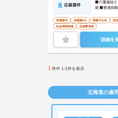
■介護福祉士
応募要件
能 ■普通自
車通勤可
未経験OK
残業少なめ
住
社会保険完備
交通費支給
詳細を
1
件中 1-1件を表示
北海道の雇