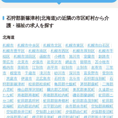
石狩郡新篠津村(北海道)の近隣の市区町村から介
護・福祉の求人を探す
北海道
札幌市
札幌市中央区
札幌市北区
札幌市東区
札幌市白石区
札幌市豊平区
札幌市南区
札幌市西区
札幌市厚別区
札幌市手
稲区
札幌市清田区
函館市
小樽市
旭川市
室蘭市
釧路市
帯広市
北見市
夕張市
岩見沢市
網走市
留萌市
苫小牧市
稚内市
美唄市
江別市
赤平市
紋別市
士別市
名寄市
三笠
市
根室市
千歳市
滝川市
砂川市
深川市
富良野市
登別市
恵庭市
伊達市
北広島市
石狩市
北斗市
石狩郡当別町
石
狩郡新篠津村
松前郡松前町
亀田郡七飯町
茅部郡森町
二海郡
八雲町
檜山郡厚沢部町
爾志郡乙部町
奥尻郡奥尻町
久遠郡せ
たな町
寿都郡寿都町
寿都郡黒松内町
磯谷郡蘭越町
虻田郡ニ
セコ町
虻田郡真狩村
虻田郡留寿都村
虻田郡喜茂別町
虻田郡
京極町
岩内郡岩内町
古宇郡泊村
余市郡余市町
空知郡南幌町
空知郡奈井江町
空知郡上砂川町
夕張郡由仁町
夕張郡長沼町
夕張郡栗山町
樺戸郡月形町
樺戸郡浦臼町
樺戸郡新十津川町