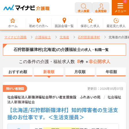
0
0
求人検索
会員登録
メニュー
ホーム
初めての方へ
面談会場一覧
保存した求人
最近見た求人
マイナビ介護職
介護福祉士
北海道
石狩郡新篠津村
北海道の介護
石狩郡新篠津村(北海道)の介護福祉士
の求人・転職一覧
8
この条件の介護・福祉求人数
非公開求人
件 ＋
おすすめ順
新着順
月収順
年収順
障がい者施設
更新日：2026年05月07日
社会福祉法人新篠津福祉会障がい者支援施設 ふれあいの苑
社会福祉
法人新篠津福祉会
【北海道/石狩郡新篠津村】知的障害者の生活支
援のお仕事です。＜生活支援員＞