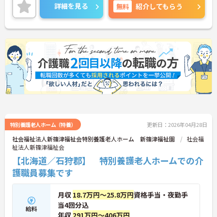
い。
詳細を見る
無料
紹介してもらう
特別養護老人ホーム（特養）
更新日：2026年04月28日
社会福祉法人新篠津福祉会特別養護老人ホーム 新篠津福祉園
社会福
祉法人新篠津福祉会
【北海道／石狩郡】 特別養護老人ホームでの介
護職員募集です
月収
18.7万円～25.8万円
資格手当・夜勤手
当4回分込
給料
年収
291万円～406万円