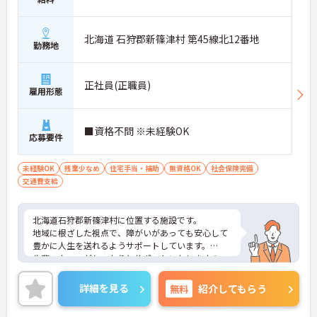
北海道 石狩郡新篠津村 第45線北12番地
勤務地
正社員(正職員)
雇用形態
■資格不問 ※未経験OK
応募要件
未経験OK
残業少なめ
住宅手当・補助
無資格OK
社会保険完備
交通費支給
北海道石狩郡新篠津村に位置する施設です。
地域に根ざした視点で、障がいがあっても安心して
豊かに人生を送れるようサポートしています。
先輩スタッフがしっかりとサポートいたしますの
で、未経験の方も安心してスタートいただけます。
ご興味ある方には、面接対策ポイントなど、さらに
詳細を見る
無料
紹介してもらう
詳細をお話しいたしますのでお気軽にご相談くださ
い！