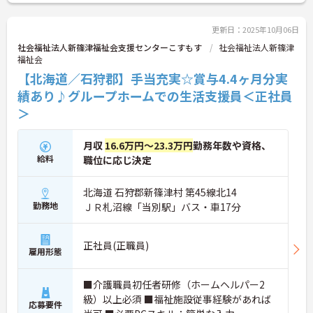
更新日：2025年10月06日
社会福祉法人新篠津福祉会支援センターこすもす
社会福祉法人新篠津
福祉会
【北海道／石狩郡】手当充実☆賞与4.4ヶ月分実
績あり♪グループホームでの生活支援員＜正社員
＞
月収
16.6万円～23.3万円
勤務年数や資格、
給料
職位に応じ決定
北海道 石狩郡新篠津村 第45線北14
勤務地
ＪＲ札沼線「当別駅」バス・車17分
正社員(正職員)
雇用形態
■介護職員初任者研修（ホームヘルパー2
級）以上必須 ■福祉施設従事経験があれば
応募要件