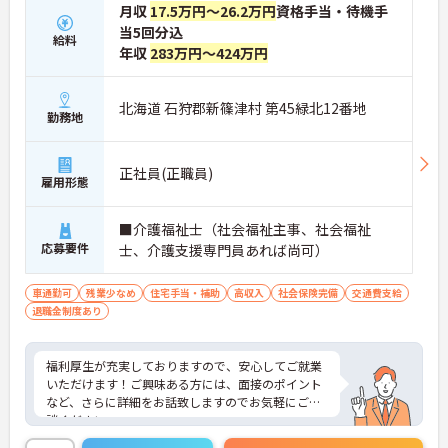
月収
17.5万円～26.2万円
資格手当・待機手
当5回分込
給料
年収
283万円～424万円
北海道 石狩郡新篠津村 第45緑北12番地
勤務地
正社員(正職員)
雇用形態
■介護福祉士（社会福祉主事、社会福祉
応募要件
士、介護支援専門員あれば尚可）
車通勤可
残業少なめ
住宅手当・補助
高収入
社会保険完備
交通費支給
退職金制度あり
福利厚生が充実しておりますので、安心してご就業
いただけます！ご興味ある方には、面接のポイント
など、さらに詳細をお話致しますのでお気軽にご相
談ください。