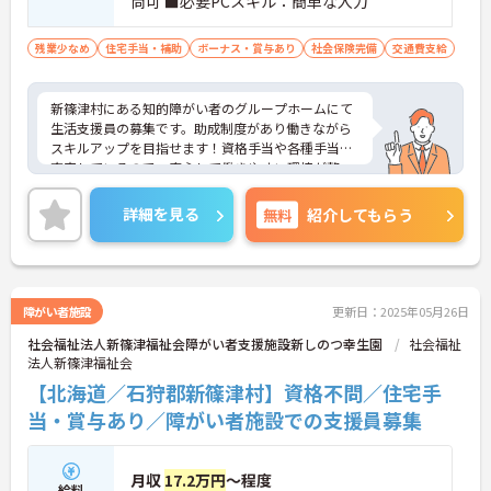
尚可 ■必要PCスキル：簡単な入力
残業少なめ
住宅手当・補助
ボーナス・賞与あり
社会保険完備
交通費支給
新篠津村にある知的障がい者のグループホームにて
生活支援員の募集です。助成制度があり働きながら
スキルアップを目指せます！資格手当や各種手当が
充実しているので、安心して働きやすい環境が整っ
ています♪ご興味ある方は面接ポイントをお伝えし
ますので、お気軽にご連絡ください。
詳細を見る
無料
紹介してもらう
障がい者施設
更新日：2025年05月26日
社会福祉法人新篠津福祉会障がい者支援施設新しのつ幸生園
社会福祉
法人新篠津福祉会
【北海道／石狩郡新篠津村】資格不問／住宅手
当・賞与あり／障がい者施設での支援員募集
月収
17.2万円
～程度
給料