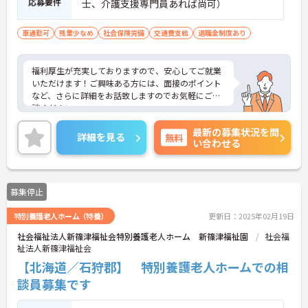
応募要件
士、介護支援専門員あれば尚可）
車通勤可
残業少なめ
社会保険完備
交通費支給
退職金制度あり
福利厚生が充実しておりますので、安心してご就業
いただけます！ご興味ある方には、面接のポイント
など、さらに詳細をお話致しますのでお気軽にご相
談ください。
最新の募集状況を問
詳細を見る
無料
い合わせる
募集停止
特別養護老人ホーム（特養）
更新日：2025年02月19日
社会福祉法人新篠津福祉会特別養護老人ホーム 新篠津福祉園
社会福
祉法人新篠津福祉会
【北海道／石狩郡】 特別養護老人ホームでの相
談員募集です