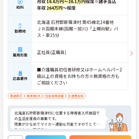
月収
16.6万円～26.1万円
程度※諸手当込
給料
年収
264万円
～程度
北海道 石狩郡新篠津村 第45線北14番地
ＪＲ函館本線(函館－旭川)「上幌向駅」バ
勤務地
ス・車15分
正社員(正職員)
雇用形態
■介護職員初任者研修又はホームヘルパー2
級以上の資格をお持ちの方※無資格の方も
応募要件
ご相談ください
車通勤可
無資格OK
社会保険完備
交通費支給
北海道石狩郡新篠津村に位置する障害者入所施設で
の生活支援員の募集です。
残業が少なめでマイカー通勤も可能ですのでとても
働きやすい職場です。
ご興味をお持ちの方はお気軽にお問い合わせくださ