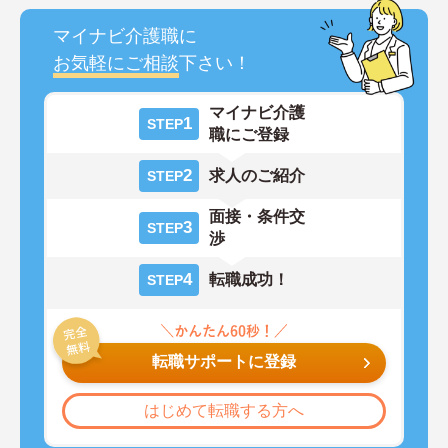
マイナビ介護職に
お気軽にご相談
下さい！
マイナビ介護
1
STEP
職にご登録
2
求人のご紹介
STEP
面接・条件交
3
STEP
渉
4
転職成功！
STEP
転職サポートに登録
はじめて転職する方へ