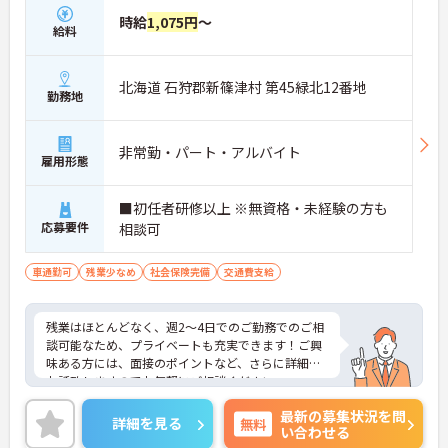
時給
1,075円
～
給料
北海道 石狩郡新篠津村 第45緑北12番地
勤務地
非常勤・パート・アルバイト
雇用形態
■初任者研修以上 ※無資格・未経験の方も
応募要件
相談可
車通勤可
残業少なめ
社会保険完備
交通費支給
残業はほとんどなく、週2～4日でのご勤務でのご相
談可能なため、プライベートも充実できます！ご興
味ある方には、面接のポイントなど、さらに詳細を
お話致しますのでお気軽にご相談ください。
最新の募集状況を問
詳細を見る
無料
い合わせる