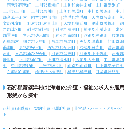
雨竜郡雨竜町
上川郡鷹栖町
上川郡東神楽町
上川郡愛別町
上川郡上川町
上川郡東川町
上川郡美瑛町
中川郡美深町
中川
郡音威子府村
雨竜郡幌加内町
増毛郡増毛町
天塩郡豊富町
礼
文郡礼文町
利尻郡利尻富士町
天塩郡幌延町
網走郡美幌町
網
走郡津別町
斜里郡斜里町
斜里郡清里町
斜里郡小清水町
常呂
郡置戸町
常呂郡佐呂間町
紋別郡遠軽町
紋別郡湧別町
紋別郡
西興部村
網走郡大空町
白老郡白老町
勇払郡厚真町
虻田郡洞
爺湖町
勇払郡安平町
勇払郡むかわ町
沙流郡日高町
浦河郡浦
河町
日高郡新ひだか町
河東郡音更町
河東郡上士幌町
河東郡
鹿追町
上川郡新得町
上川郡清水町
広尾郡大樹町
中川郡幕別
町
中川郡豊頃町
足寄郡陸別町
釧路郡釧路町
川上郡弟子屈町
白糠郡白糠町
標津郡中標津町
標津郡標津町
目梨郡羅臼町
石狩郡新篠津村(北海道)の介護・福祉の求人を雇用
形態から探す
正社員(正職員)
契約社員・嘱託社員
非常勤・パート・アルバイ
ト