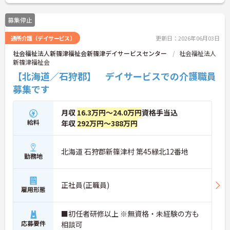
募集停止
通所介護（デイサービス）
更新日：2026年06月03日
社会福祉法人新篠津福祉会新篠津デイサービスセンター
社会福祉法人
新篠津福祉会
【北海道／石狩郡】 デイサービスでの介護職員
募集です
月収
16.3万円～24.0万円
資格手当込
給料
年収
292万円～388万円
北海道 石狩郡新篠津村 第45緑北12番地
勤務地
正社員(正職員)
雇用形態
■初任者研修以上 ※無資格・未経験の方も
応募要件
相談可