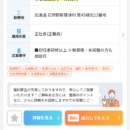
北海道 石狩郡新篠津村 第45緑北12番地
勤務地
正社員(正職員)
雇用形態
■初任者研修以上 ※無資格・未経験の方も
応募要件
相談可
車通勤可
未経験OK
残業少なめ
住宅手当・補助
無資格OK
高収入
社会保険完備
交通費支給
退職金制度あり
福利厚生が充実しておりますので、安心してご就業
いただけます！ご興味ある方には、面接のポイント
など、さらに詳細をお話致しますのでお気軽にご相
談ください。
詳細を見る
無料
紹介してもらう