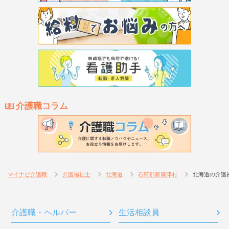
介護職コラム
マイナビ介護職
介護福祉士
北海道
石狩郡新篠津村
北海道の介護
介護職・ヘルパー
生活相談員