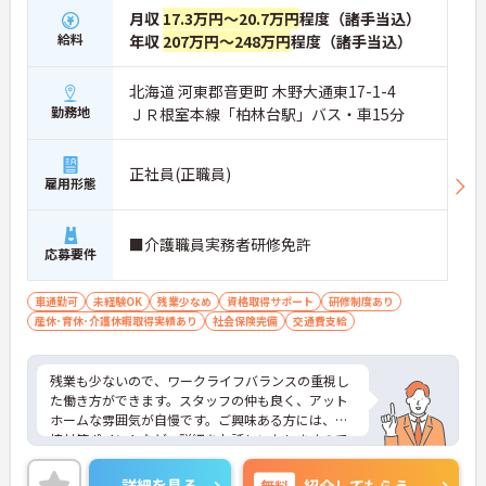
月収
17.3万円～20.7万円
程度（諸手当込）
給料
年収
207万円～248万円
程度（諸手当込）
北海道 河東郡音更町 木野大通東17-1-4
勤務地
ＪＲ根室本線「柏林台駅」バス・車15分
正社員(正職員)
雇用形態
■介護職員実務者研修免許
応募要件
車通勤可
未経験OK
残業少なめ
資格取得サポート
研修制度あり
産休･育休･介護休暇取得実績あり
社会保険完備
交通費支給
残業も少ないので、ワークライフバランスの重視し
た働き方ができます。スタッフの仲も良く、アット
ホームな雰囲気が自慢です。ご興味ある方には、面
接対策ポイントなど、詳細をお話しいたしますので
お気軽にご相談ください。
詳細を見る
無料