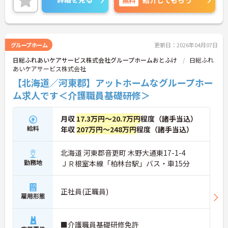
紹介してもらう
グループホーム
更新日：2026年04月07日
日総ふれあいケアサービス株式会社グループホームおとふけ
日総ふれ
あいケアサービス株式会社
【北海道／河東郡】アットホームなグループホー
ム求人です＜介護職員基礎研修＞
月収
17.3万円～20.7万円
程度（諸手当込）
給料
年収
207万円～248万円
程度（諸手当込）
北海道 河東郡音更町 木野大通東17-1-4
勤務地
ＪＲ根室本線「柏林台駅」バス・車15分
正社員(正職員)
雇用形態
■介護職員基礎研修免許