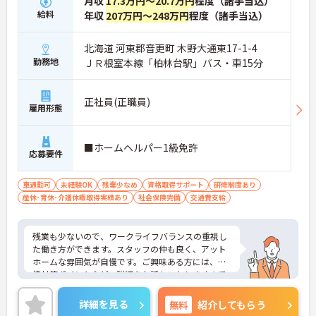
月収
17.3万円～20.7万円
程度（諸手当込）
給料
年収
207万円～248万円
程度（諸手当込）
北海道 河東郡音更町 木野大通東17-1-4
勤務地
ＪＲ根室本線「柏林台駅」バス・車15分
正社員(正職員)
雇用形態
■ホームヘルパー1級免許
応募要件
車通勤可
未経験OK
残業少なめ
資格取得サポート
研修制度あり
産休･育休･介護休暇取得実績あり
社会保険完備
交通費支給
残業も少ないので、ワークライフバランスの重視し
た働き方ができます。スタッフの仲も良く、アット
ホームな雰囲気が自慢です。ご興味ある方には、面
接対策ポイントなど、詳細をお話しいたしますので
お気軽にご相談ください。
詳細を見る
無料
紹介してもらう