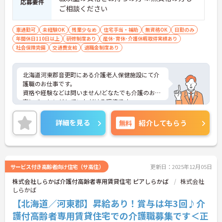
応募要件
ご相談ください
車通勤可
未経験OK
残業少なめ
住宅手当・補助
無資格OK
日勤のみ
年間休日110日以上
研修制度あり
産休･育休･介護休暇取得実績あり
社会保険完備
交通費支給
退職金制度あり
北海道河東郡音更町にある介護老人保健施設にて介
護職のお仕事です。
資格や経験などは問いません!どなたでも介護のお仕
事にチャレンジしていただける環境です。
ご興味ある方には、面接対策ポイントなど、さらに
詳細をお話しいたしますのでお気軽にご相談くださ
詳細を見る
無料
紹介してもらう
い。
サービス付き高齢者向け住宅（サ高住）
更新日：2025年12月05日
株式会社しらかば介護付高齢者専用賃貸住宅 ピアしらかば
株式会社
しらかば
【北海道／河東郡】昇給あり！賞与は年3回♪介
護付高齢者専用賃貸住宅での介護職募集です＜正