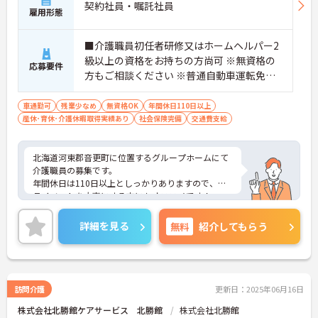
契約社員・嘱託社員
雇用形態
■介護職員初任者研修又はホームヘルパー2
級以上の資格をお持ちの方尚可 ※無資格の
応募要件
方もご相談ください ※普通自動車運転免許
必須（AT可）
車通勤可
残業少なめ
無資格OK
年間休日110日以上
産休･育休･介護休暇取得実績あり
社会保険完備
交通費支給
北海道河東郡音更町に位置するグループホームにて
介護職員の募集です。
年間休日は110日以上としっかりありますので、プ
ライベートを大事にする方にもオススメです！
ご興味ある方には、面接対策ポイントなど、さらに
詳細をお話しいたしますのでお気軽にご相談くださ
詳細を見る
無料
紹介してもらう
い！
訪問介護
更新日：2025年06月16日
株式会社北勝館ケアサービス 北勝館
株式会社北勝館