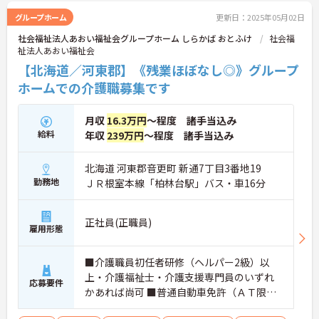
細をお話致しますのでお気軽にご相談ください。
グループホーム
更新日：2025年05月02日
社会福祉法人あおい福祉会グループホーム しらかば おとふけ
社会福
祉法人あおい福祉会
【北海道／河東郡】《残業ほぼなし◎》グループ
ホームでの介護職募集です
月収
16.3万円
～程度 諸手当込み
給料
年収
239万円
～程度 諸手当込み
北海道 河東郡音更町 新通7丁目3番地19
勤務地
ＪＲ根室本線「柏林台駅」バス・車16分
正社員(正職員)
雇用形態
■介護職員初任者研修（ヘルパー2級）以
上・介護福祉士・介護支援専門員のいずれ
応募要件
かあれば尚可 ■普通自動車免許（ＡＴ限定
可）