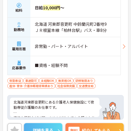
日給
10,000円
～
給料
北海道 河東郡音更町 中鈴蘭元町2番地9
勤務地
ＪＲ根室本線「柏林台駅」バス・車8分
非常勤・パート・アルバイト
雇用形態
■資格・経験不問
応募要件
夜勤専従
車通勤可
未経験OK
無資格OK
研修制度あり
産休･育休･介護休暇取得実績あり
社会保険完備
交通費支給
北海道河東郡音更町にある介護老人保健施設にて夜
勤専従介護職のお仕事です。
資格や経験などは問いません!どなたでも介護のお仕
事にチャレンジしていただける環境です。
詳細を見る
無料
紹介してもらう