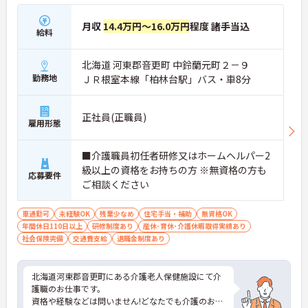
月収
14.4万円～16.0万円
程度 諸手当込
給料
北海道 河東郡音更町 中鈴蘭元町２－９
勤務地
ＪＲ根室本線「柏林台駅」バス・車8分
正社員(正職員)
雇用形態
■介護職員初任者研修又はホームヘルパー2
級以上の資格をお持ちの方 ※無資格の方も
応募要件
ご相談ください
車通勤可
未経験OK
残業少なめ
住宅手当・補助
無資格OK
年間休日110日以上
研修制度あり
産休･育休･介護休暇取得実績あり
社会保険完備
交通費支給
退職金制度あり
北海道河東郡音更町にある介護老人保健施設にて介
護職のお仕事です。
資格や経験などは問いません!どなたでも介護のお仕