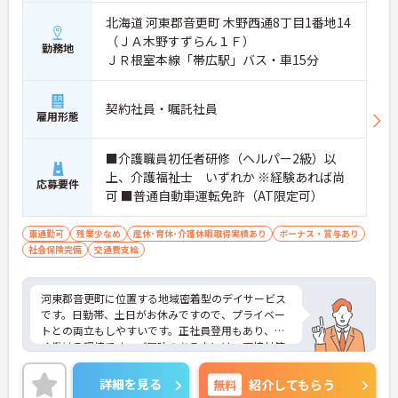
北海道 河東郡音更町 木野西通8丁目1番地14
（ＪＡ木野すずらん１Ｆ）
勤務地
ＪＲ根室本線「帯広駅」バス・車15分
契約社員・嘱託社員
雇用形態
■介護職員初任者研修（ヘルパー2級）以
上、介護福祉士 いずれか ※経験あれば尚
応募要件
可 ■普通自動車運転免許（AT限定可）
車通勤可
残業少なめ
産休･育休･介護休暇取得実績あり
ボーナス・賞与あり
社会保険完備
交通費支給
河東郡音更町に位置する地域密着型のデイサービス
です。日勤帯、土日がお休みですので、プライベー
トとの両立もしやすいです。正社員登用もあり、長
く働ける環境です。ご興味のある方には、面接対策
ポイントなど、さらに詳細をお話しいたしますので
お気軽にご相談ください！
詳細を見る
無料
紹介してもらう