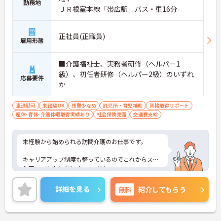
勤務地
ＪＲ根室本線「帯広駅」バス・車16分
正社員(正職員)
雇用形態
■介護福祉士、実務者研修（ヘルパー1
級）、初任者研修（ヘルパー2級）のいずれ
応募要件
か
車通勤可
未経験OK
残業少なめ
託児所・育児補助
資格取得サポート
産休･育休･介護休暇取得実績あり
社会保険完備
交通費支給
未経験から始められる訪問介護のお仕事です。
キャリアアップ制度も整っているのでこれからスキ
ルアップしたい方にオススメ◎
またマイカー通勤OK 無料駐車場完備なので、通勤
詳細を見る
無料
紹介してもらう
のストレスが少ないのも嬉しいポイントです。
ご興味ある方には、面接のポイントなど、さらに詳