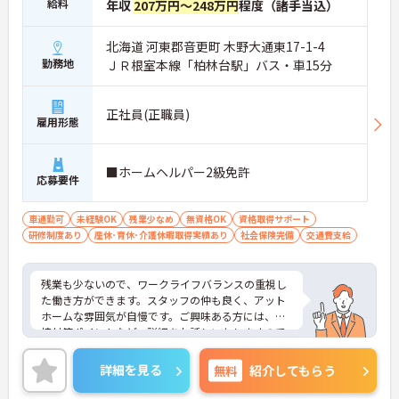
給料
年収
207万円～248万円
程度（諸手当込）
北海道 河東郡音更町 木野大通東17-1-4
勤務地
ＪＲ根室本線「柏林台駅」バス・車15分
正社員(正職員)
雇用形態
■ホームヘルパー2級免許
応募要件
車通勤可
未経験OK
残業少なめ
無資格OK
資格取得サポート
研修制度あり
産休･育休･介護休暇取得実績あり
社会保険完備
交通費支給
残業も少ないので、ワークライフバランスの重視し
た働き方ができます。スタッフの仲も良く、アット
ホームな雰囲気が自慢です。ご興味ある方には、面
接対策ポイントなど、詳細をお話しいたしますので
お気軽にご相談ください。
詳細を見る
無料
紹介してもらう