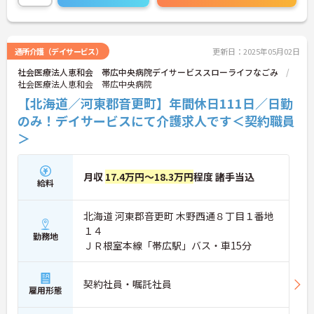
通所介護（デイサービス）
更新日：2025年05月02日
社会医療法人恵和会 帯広中央病院デイサービススローライフなごみ
社会医療法人恵和会 帯広中央病院
【北海道／河東郡音更町】年間休日111日／日勤
のみ！デイサービスにて介護求人です＜契約職員
＞
月収
17.4万円～18.3万円
程度 諸手当込
給料
北海道 河東郡音更町 木野西通８丁目１番地
１４
勤務地
ＪＲ根室本線「帯広駅」バス・車15分
契約社員・嘱託社員
雇用形態