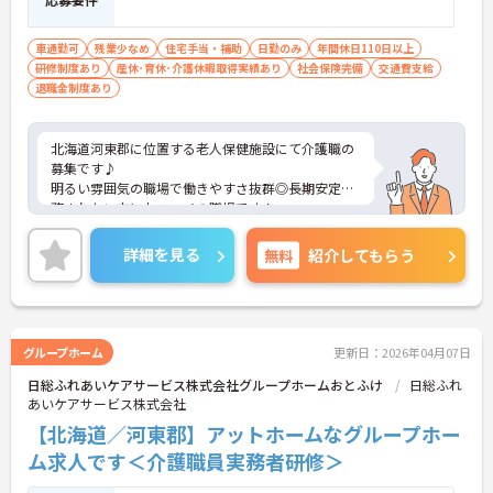
車通勤可
残業少なめ
住宅手当・補助
日勤のみ
年間休日110日以上
研修制度あり
産休･育休･介護休暇取得実績あり
社会保険完備
交通費支給
退職金制度あり
北海道河東郡に位置する老人保健施設にて介護職の
募集です♪
明るい雰囲気の職場で働きやすさ抜群◎長期安定勤
務されたい方におススメの職場です！
ご興味ある方には、面接対策ポイントなど、さらに
詳細をお話しいたしますのでお気軽にご相談くださ
詳細を見る
無料
紹介してもらう
い！
グループホーム
更新日：2026年04月07日
日総ふれあいケアサービス株式会社グループホームおとふけ
日総ふれ
あいケアサービス株式会社
【北海道／河東郡】アットホームなグループホー
ム求人です＜介護職員実務者研修＞