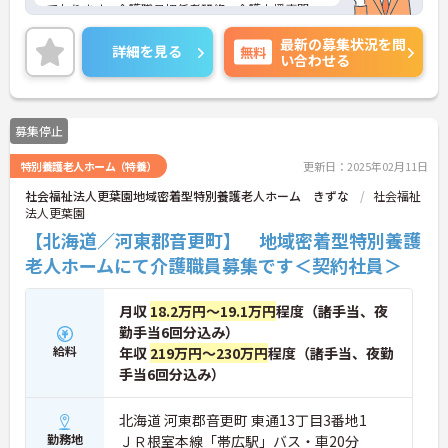
ております。介護職員初任者研修、介護支援専門
員、タクティールケアなどの資格取得のサポートあ
最新の募集状況を問
り！現場を最大限サポートするために、教育・研
詳細を見る
無料
い合わせる
修・採用を専門とする部署や、コンプライアンスを
推進する部署があり、グループ企業を含めた柔軟か
つ強固なバックアップがあります。ご興味ある方に
は、面接対策ポイントなど、さらに詳細をお話しい
募集停止
たしますのでお気軽にご相談ください。
特別養護老人ホーム（特養）
更新日：2025年02月11日
社会福祉法人更葉園地域密着型特別養護老人ホーム きずな
社会福祉
法人更葉園
【北海道／河東郡音更町】 地域密着型特別養護
老人ホームにて介護職員募集です＜契約社員＞
月収
18.2万円～19.1万円
程度（諸手当、夜
勤手当6回分込み）
給料
年収
219万円～230万円
程度（諸手当、夜勤
手当6回分込み）
北海道 河東郡音更町 東通13丁目3番地1
勤務地
ＪＲ根室本線「帯広駅」バス・車20分