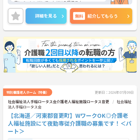
事にチャレンジしていただける環境です。
ご興味ある方には、面接対策ポイントなど、さらに
詳細をお話しいたしますのでお気軽にご相談くださ
詳細を見る
無料
紹介してもらう
い。
特別養護老人ホーム（特養）
更新日：2026年07月09日
社会福祉法人手稲ロータス会介護老人福祉施設ロータス音更
社会福祉
法人手稲ロータス会
【北海道／河東郡音更町】WワークOK◎介護老
人福祉施設にて夜勤専従介護職の募集です！＜パ
ート＞