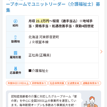
ープホームでユニットリーダー（介護福祉士）募
集
月収
21.2万円
～程度（諸手当込）※地域手
給料
当・資格手当・処遇改善手当・夜勤4回想定
北海道 河東郡音更町
勤務地
ＪＲ根室本線
正社員(正職員)
雇用形態
■介護福祉士
応募要件
年間休日110日以上
研修制度あり
社会保険完備
交通費支給
退職金制度あり
認知症高齢者の介護に対応したグループホーム「愛
の家」を中心に全国300以上の事業所を運営してい
ます。毎年新規オープンも多数あり事業拡大を続け