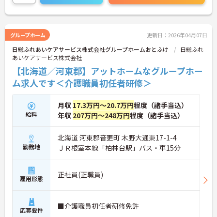
グループホーム
更新日：2026年04月07日
日総ふれあいケアサービス株式会社グループホームおとふけ
日総ふれ
あいケアサービス株式会社
【北海道／河東郡】アットホームなグループホー
ム求人です＜介護職員初任者研修＞
月収
17.3万円～20.7万円
程度（諸手当込）
給料
年収
207万円～248万円
程度（諸手当込）
北海道 河東郡音更町 木野大通東17-1-4
勤務地
ＪＲ根室本線「柏林台駅」バス・車15分
正社員(正職員)
雇用形態
■介護職員初任者研修免許
応募要件