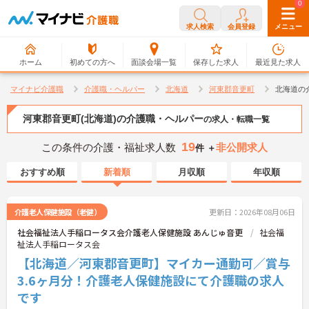
0
0
求人検索
会員登録
メニュー
ホーム
初めての方へ
面談会場一覧
保存した求人
最近見た求人
マイナビ介護職
介護職・ヘルパー
北海道
河東郡音更町
北海道の
河東郡音更町(北海道)の介護職・ヘルパー
の求人・転職一覧
19
この条件の介護・福祉求人数
非公開求人
件 ＋
おすすめ順
新着順
月収順
年収順
介護老人保健施設（老健）
更新日：2026年08月06日
社会福祉法人手稲ロータス会介護老人保健施設 あんじゅ音更
社会福
祉法人手稲ロータス会
【北海道／河東郡音更町】マイカー通勤可／賞与
3.6ヶ月分！介護老人保健施設にて介護職の求人
です