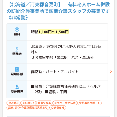
【北海道／河東郡音更町】 有料老人ホーム併設
の訪問介護事業所で訪問介護スタッフの募集です
《非常勤》
時給
1,100円～1,500円
給料
北海道 河東郡音更町 木野大通東17丁目2番
地4
勤務地
ＪＲ根室本線「帯広駅」バス・車16分
非常勤・パート・アルバイト
雇用形態
■資格：介護職員初任者研修以上（ヘルパ
応募要件
ー2級） ■経験：不問
車通勤可
未経験OK
残業少なめ
託児所・育児補助
資格取得サポート
産休･育休･介護休暇取得実績あり
交通費支給