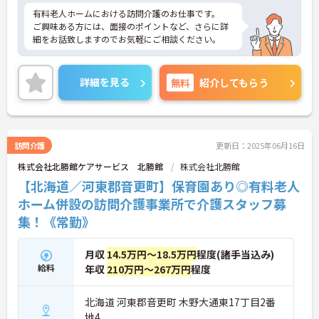
有料老人ホームにおける訪問介護のお仕事です。
ご興味ある方には、面接のポイントなど、さらに詳
細をお話致しますのでお気軽にご相談ください。
詳細を見る
無料
紹介してもらう
訪問介護
更新日：2025年06月16日
株式会社北勝館ケアサービス 北勝館
株式会社北勝館
【北海道／河東郡音更町】保育園あり◎有料老人
ホーム併設の訪問介護事業所で介護スタッフ募
集！《常勤》
月収
14.5万円～18.5万円
程度(諸手当込み)
給料
年収
210万円～267万円
程度
北海道 河東郡音更町 木野大通東17丁目2番
地4