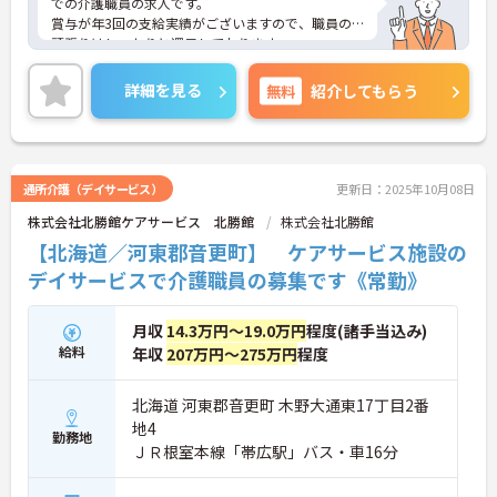
での介護職員の求人です。
賞与が年3回の支給実績がございますので、職員の
頑張りはしっかりと還元しております。
年間休日120日以上！お休み多めなので、プライベ
ートの時間もしっかり確保できます！
詳細を見る
無料
紹介してもらう
ご興味のある方には、面接対策ポイントなど、さら
に詳細をお話しいたしますのでお気軽にご相談くだ
さい！
通所介護（デイサービス）
更新日：2025年10月08日
株式会社北勝館ケアサービス 北勝館
株式会社北勝館
【北海道／河東郡音更町】 ケアサービス施設の
デイサービスで介護職員の募集です《常勤》
月収
14.3万円～19.0万円
程度(諸手当込み)
給料
年収
207万円～275万円
程度
北海道 河東郡音更町 木野大通東17丁目2番
地4
勤務地
ＪＲ根室本線「帯広駅」バス・車16分