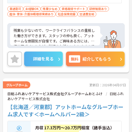
車通勤可
未経験OK
残業少なめ
資格取得サポート
研修制度あり
産休･育休･介護休暇取得実績あり
社会保険完備
交通費支給
残業も少ないので、ワークライフバランスの重視し
た働き方ができます。スタッフの仲も良く、アット
ホームな雰囲気が自慢です。ご興味ある方には、面
接対策ポイントなど、詳細をお話しいたしますので
お気軽にご相談ください。
詳細を見る
無料
紹介してもらう
グループホーム
更新日：2026年04月07日
日総ふれあいケアサービス株式会社グループホームおとふけ
日総ふれ
あいケアサービス株式会社
【北海道／河東郡】アットホームなグループホー
ム求人です＜ホームヘルパー2級＞
月収
17.3万円～20.7万円
程度（諸手当込）