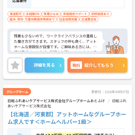
応募要件
車通勤可
未経験OK
残業少なめ
資格取得サポート
研修制度あり
産休･育休･介護休暇取得実績あり
社会保険完備
交通費支給
残業も少ないので、ワークライフバランスの重視し
た働き方ができます。スタッフの仲も良く、アット
ホームな雰囲気が自慢です。ご興味ある方には、面
接対策ポイントなど、詳細をお話しいたしますので
お気軽にご相談ください。
詳細を見る
無料
紹介してもらう
グループホーム
更新日：2026年04月07日
日総ふれあいケアサービス株式会社グループホームおとふけ
日総ふれ
あいケアサービス株式会社
【北海道／河東郡】アットホームなグループホー
ム求人です＜ホームヘルパー1級＞