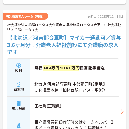
特別養護老人ホーム（特養）
更新日：2025年12月19日
社会福祉法人手稲ロータス会介護老人福祉施設ロータス音更
社会福祉
法人手稲ロータス会
【北海道／河東郡音更町】マイカー通勤可／賞与
3.6ヶ月分！介護老人福祉施設にて介護職の求人
です
月収
14.4万円～16.0万円
程度 諸手当込
給料
北海道 河東郡音更町 中鈴蘭元町2番地9
勤務地
ＪＲ根室本線「柏林台駅」バス・車8分
正社員(正職員)
雇用形態
■介護職員初任者研修又はホームヘルパー2
級以上の資格をお持ちの方 ※無資格の方も