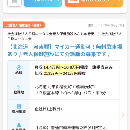
ご興味ある方には、面接対策ポイントなど、さらに
詳細をお話しいたしますのでお気軽にご相談くださ
い。
介護老人保健施設（老健）
更新日：2026年07月09日
社会福祉法人手稲ロータス会老人保健施設あんじゅ音更
社会福祉法人
手稲ロータス会
【北海道／河東郡】マイカー通勤可！無料駐車場
あり♪老人保健施設にて介護職の募集です♪
月収
14.4万円～16.0万円
程度 諸手当込み
給料
年収
218万円～242万円
程度
北海道 河東郡音更町 中鈴蘭元町2
勤務地
ＪＲ根室本線「柏林台駅」バス・車9分
正社員(正職員)
雇用形態
【必須】普通自動車運転免許(AT限定可)
応募要件