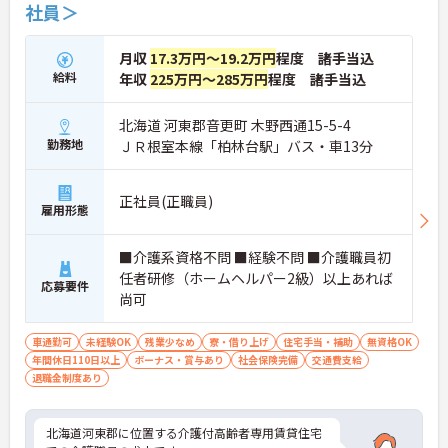
社員＞
月収
17.3万円～19.2万円
程度 諸手当込
給料
年収
225万円～285万円
程度 諸手当込
北海道 河東郡音更町 木野西通15-5-4
勤務地
ＪＲ根室本線「柏林台駅」バス・車13分
正社員(正職員)
雇用形態
■介護系資格不問 ■経験不問 ■介護職員初
任者研修（ホームヘルパー2級）以上あれば
応募要件
尚可
車通勤可
未経験OK
残業少なめ
寮・借り上げ
住宅手当・補助
無資格OK
年間休日110日以上
ボーナス・賞与あり
社会保険完備
交通費支給
退職金制度あり
北海道河東郡に位置する介護付高齢者専用賃貸住宅