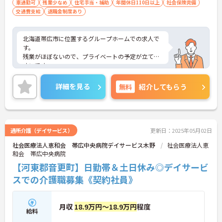
車通勤可
残業少なめ
住宅手当・補助
年間休日110日以上
社会保険完備
交通費支給
退職金制度あり
北海道帯広市に位置するグループホームでの求人で
す。
残業がほぼないので、プライベートの予定が立てや
すいです。
ご興味のある方は、お気軽にお問い合わせくださ
い。
詳細を見る
無料
紹介してもらう
通所介護（デイサービス）
更新日：2025年05月02日
社会医療法人恵和会 帯広中央病院デイサービス木野
社会医療法人恵
和会 帯広中央病院
【河東郡音更町】日勤帯＆土日休み◎デイサービ
スでの介護職募集《契約社員》
月収
18.9万円～18.9万円
程度
給料