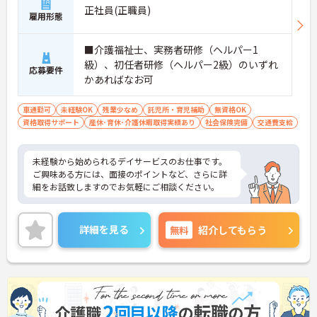
正社員(正職員)
雇用形態
■介護福祉士、実務者研修（ヘルパー1
級）、初任者研修（ヘルパー2級）のいずれ
応募要件
かあればなお可
車通勤可
未経験OK
残業少なめ
託児所・育児補助
無資格OK
資格取得サポート
産休･育休･介護休暇取得実績あり
社会保険完備
交通費支給
未経験から始められるデイサービスのお仕事です。
ご興味ある方には、面接のポイントなど、さらに詳
細をお話致しますのでお気軽にご相談ください。
詳細を見る
無料
紹介してもらう