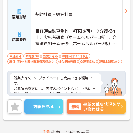
契約社員・嘱託社員
雇用形態
■普通自動車免許（AT限定可） ※介護福祉
士、実務者研修（ホームヘルパー1級）、介
応募要件
護職員初任者研修（ホームヘルパー2級）い
ずれかお持ちの方は尚良し ※無資格者・未
経験者応相談
車通勤可
未経験OK
残業少なめ
年間休日110日以上
産休･育休･介護休暇取得実績あり
社会保険完備
交通費支給
退職金制度あり
残業少なめで、プライベートも充実できる環境で
す。
ご興味ある方には、面接のポイントなど、さらに詳
細をお話致しますのでお気軽にご相談ください。
最新の募集状況を問
詳細を見る
無料
い合わせる
19
件中 1-19件を表示