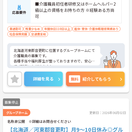
■介護職員初任者研修又はホームヘルパー2
級以上の資格をお持ちの方 ※経験ある方尚
応募要件
可
車通勤可
残業少なめ
年間休日110日以上
産休･育休･介護休暇取得実績あり
社会保険完備
交通費支給
北海道河東郡音更町に位置するグループホームにて
介護職員の募集です。
各種手当や福利厚生が整っておりますので、安心し
てご就業いただけます！
ご興味ある方には、面接対策ポイントなど、さらに
詳細をお話しいたしますのでお気軽にご相談くださ
詳細を見る
無料
紹介してもらう
い！
募集停止
グループホーム
更新日：2026年06月02日
名称非公開 ※詳細はお問合せください
【北海道／河東郡音更町】月9～10日休み◎グル