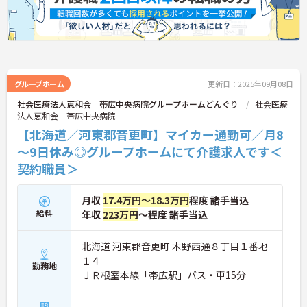
グループホーム
更新日：2025年09月08日
社会医療法人恵和会 帯広中央病院グループホームどんぐり
社会医療
法人恵和会 帯広中央病院
【北海道／河東郡音更町】マイカー通勤可／月8
～9日休み◎グループホームにて介護求人です＜
契約職員＞
月収
17.4万円～18.3万円
程度 諸手当込
給料
年収
223万円
～程度 諸手当込
北海道 河東郡音更町 木野西通８丁目１番地
１４
勤務地
ＪＲ根室本線「帯広駅」バス・車15分