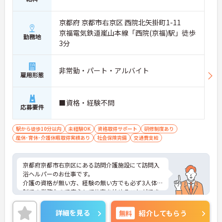
京都府 京都市右京区 西院北矢掛町1-11
京福電気鉄道嵐山本線「西院(京福)駅」徒歩
勤務地
3分
非常勤・パート・アルバイト
雇用形態
■資格・経験不問
応募要件
駅から徒歩10分以内
未経験OK
資格取得サポート
研修制度あり
産休･育休･介護休暇取得実績あり
社会保険完備
交通費支給
京都府京都市右京区にある訪問介護施設にて訪問入
浴ヘルパーのお仕事です。
介護の資格が無い方、経験の無い方でも必ず3人体
制での業務なので安心して仕事を始めることができ
ます！
ご興味ある方には、面接対策ポイントなど、さらに
詳細を見る
無料
紹介してもらう
詳細をお話しいたしますのでお気軽にご相談くださ