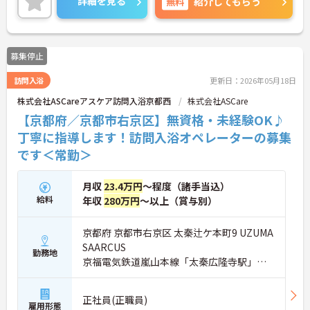
詳細を見る
無料
紹介してもらう
ご興味がある方は是非一度マイナビまでお問い合わ
せください。さらに詳細などお伝えします！
募集停止
訪問入浴
更新日：2026年05月18日
株式会社ASCareアスケア訪問入浴京都西
株式会社ASCare
【京都府／京都市右京区】無資格・未経験OK♪
丁寧に指導します！訪問入浴オペレーターの募集
です＜常勤＞
月収
23.4万円
～程度（諸手当込）
給料
年収
280万円
～以上（賞与別）
京都府 京都市右京区 太秦辻ケ本町9 UZUMA
SAARCUS
勤務地
京福電気鉄道嵐山本線「太秦広隆寺駅」徒
歩6分
正社員(正職員)
雇用形態