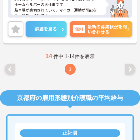
ホームヘルパーのお仕事です。
駐車場が完備されていて、マイカー通勤が可能なた
め、通勤に便利です。
ご興味ある方には、面接対策ポイントなど、さらに
最新の募集状況を問
詳細をお話しいたしますのでお気軽にご相談くださ
詳細を見る
無料
い合わせる
い。
14
件中 1-14件を表示
1
京都府の雇用形態別介護職の平均給与
正社員