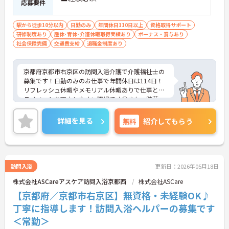
応募要件
駅から徒歩10分以内
日勤のみ
年間休日110日以上
資格取得サポート
研修制度あり
産休･育休･介護休暇取得実績あり
ボーナス・賞与あり
社会保険完備
交通費支給
退職金制度あり
京都府京都市右京区の訪問入浴介護で介護福祉士の
募集です！日勤のみのお仕事で年間休日は114日！
リフレッシュ休暇やメモリアル休暇ありで仕事とプ
ライベートを両立しやすい職場です◎また、貯蓄・
資産形成や暮らしに関する福利厚生が充実！安心し
て長く働きやすい環境が整っています♪各種研修制
詳細を見る
無料
紹介してもらう
度や資格取得支援制度はもちろん、年1回のキャリ
アチャレンジ制度もあり、働きながらスキルアップ
を目指せる職場です！ご興味のある方は面接ポイン
トをお伝えしますので、お気軽にご相談ください！
訪問入浴
更新日：2026年05月18日
株式会社ASCareアスケア訪問入浴京都西
株式会社ASCare
【京都府／京都市右京区】無資格・未経験OK♪
丁寧に指導します！訪問入浴ヘルパーの募集です
＜常勤＞