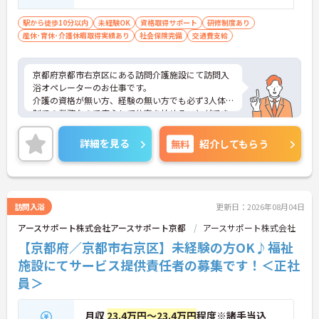
駅から徒歩10分以内
未経験OK
資格取得サポート
研修制度あり
産休･育休･介護休暇取得実績あり
社会保険完備
交通費支給
京都府京都市右京区にある訪問介護施設にて訪問入
浴オペレーターのお仕事です。
介護の資格が無い方、経験の無い方でも必ず3人体
制での業務なので安心して仕事を始めることができ
ます！
ご興味ある方には、面接対策ポイントなど、さらに
詳細を見る
無料
紹介してもらう
詳細をお話しいたしますのでお気軽にご相談くださ
い。
訪問入浴
更新日：2026年08月04日
アースサポート株式会社アースサポート京都
アースサポート株式会社
【京都府／京都市右京区】未経験の方OK♪福祉
施設にてサービス提供責任者の募集です！＜正社
員＞
月収
23.4万円～23.4万円
程度※諸手当込