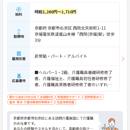
時給
1,260円～1,710円
給料
京都府 京都市右京区 西院北矢掛町1-11
京福電気鉄道嵐山本線「西院(京福)駅」徒歩
勤務地
3分
非常勤・パート・アルバイト
雇用形態
■ヘルパー1・2級、介護職員基礎研修修了
者、介護福祉士、介護職員初任者研修修了
応募要件
者、介護職員実務者研修修了者のいずれか
の資格 ■未経験の方OK
駅から徒歩10分以内
未経験OK
資格取得サポート
研修制度あり
産休･育休･介護休暇取得実績あり
社会保険完備
京都府京都市右京区にある訪問介護施設にて介護職
のお仕事です。
あなたの経験やスキルを活かして、高齢者の皆さま