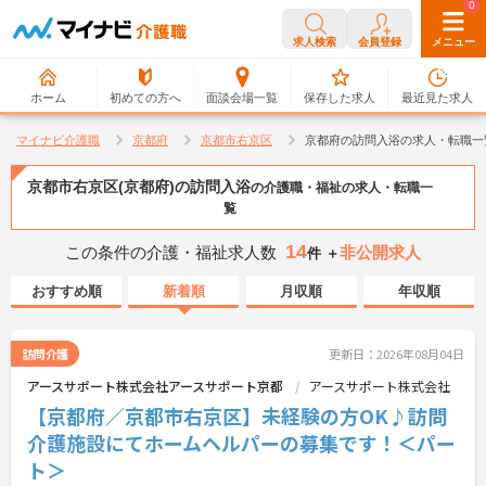
0
0
求人検索
会員登録
メニュー
ホーム
初めての方へ
面談会場一覧
保存した求人
最近見た求人
マイナビ介護職
京都府
京都市右京区
京都府の訪問入浴の求人・転職一
京都市右京区(京都府)の訪問入浴
の介護職・福祉の求人・転職一
覧
14
この条件の介護・福祉求人数
非公開求人
件 ＋
おすすめ順
新着順
月収順
年収順
訪問介護
更新日：2026年08月04日
アースサポート株式会社アースサポート京都
アースサポート株式会社
【京都府／京都市右京区】未経験の方OK♪訪問
介護施設にてホームヘルパーの募集です！＜パー
ト＞