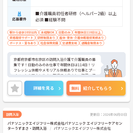
ライフイベントとも両立しやすい職場です♪
・急なお休みも相談しやすい体制
■介護職員初任者研修（ヘルパー2級）以上
・産休・育休、子の看護等休暇も充実
応募要件
必須 ■経験不問
・シフトは事前調整OK
→ 家庭とのバランスを大切にできます
駅から徒歩10分以内
未経験OK
日勤のみ
年間休日110日以上
■ チーム訪問で安心のケア体制
資格取得サポート
研修制度あり
産休･育休･介護休暇取得実績あり
ボーナス・賞与あり
社会保険完備
交通費支給
退職金制度あり
一人で抱え込まない環境が整っています。
・1日6～8件程度の訪問
・介護職2名＋看護職1名の3名体制
京都府京都市右京区の訪問入浴介護で介護職員の募
・役割分担が明確で安心
集です！日勤のみのお仕事で年間休日は114日！リ
→ 在宅生活を支えるやりがいある仕事です
フレッシュ休暇やメモリアル休暇ありで仕事とプラ
イベートを両立しやすい職場です◎また、貯蓄・資
産形成や暮らしに関する福利厚生が充実！安心して
長く働きやすい環境が整っています♪各種研修制度
詳細を見る
無料
紹介してもらう
や資格取得支援制度はもちろん、年1回のキャリア
チャレンジ制度もあり、働きながらスキルアップを
目指せる職場です！ご興味のある方は面接ポイント
をお伝えしますので、お気軽にご相談ください！
訪問入浴
更新日：2026年06月03日
パナソニックエイジフリー株式会社パナソニック エイジフリーケアセン
ターうずまさ・訪問入浴
パナソニックエイジフリー株式会社