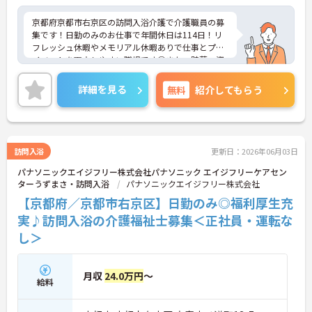
京都府京都市右京区の訪問入浴介護で介護職員の募
集です！日勤のみのお仕事で年間休日は114日！リ
フレッシュ休暇やメモリアル休暇ありで仕事とプラ
イベートを両立しやすい職場です◎また、貯蓄・資
産形成や暮らしに関する福利厚生が充実！安心して
長く働きやすい環境が整っています♪各種研修制度
詳細を見る
無料
紹介してもらう
や資格取得支援制度はもちろん、年1回のキャリア
チャレンジ制度もあり、働きながらスキルアップを
目指せる職場です！ご興味のある方は面接ポイント
をお伝えしますので、お気軽にご相談ください！
訪問入浴
更新日：2026年06月03日
パナソニックエイジフリー株式会社パナソニック エイジフリーケアセン
ターうずまさ・訪問入浴
パナソニックエイジフリー株式会社
【京都府／京都市右京区】日勤のみ◎福利厚生充
実♪訪問入浴の介護福祉士募集＜正社員・運転な
し＞
月収
24.0万円
～
給料