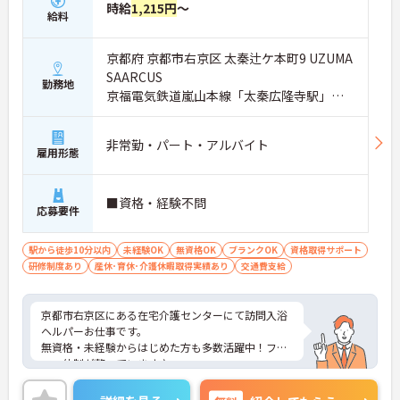
時給
1,215円
～
給料
京都府 京都市右京区 太秦辻ケ本町9 UZUMA
SAARCUS
勤務地
京福電気鉄道嵐山本線「太秦広隆寺駅」徒
歩6分
非常勤・パート・アルバイト
雇用形態
■資格・経験不問
応募要件
駅から徒歩10分以内
未経験OK
無資格OK
ブランクOK
資格取得サポート
研修制度あり
産休･育休･介護休暇取得実績あり
交通費支給
京都市右京区にある在宅介護センターにて訪問入浴
ヘルパーお仕事です。
無資格・未経験からはじめた方も多数活躍中！フォ
ロー体制が整っています♪
日勤のお仕事なのでプライベートと両立がしやすく
育児中の方にもおすすめの求人です。