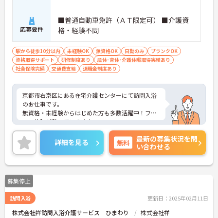
■普通自動車免許（ＡＴ限定可） ■介護資
応募要件
格・経験不問
駅から徒歩10分以内
未経験OK
無資格OK
日勤のみ
ブランクOK
資格取得サポート
研修制度あり
産休･育休･介護休暇取得実績あり
社会保険完備
交通費支給
退職金制度あり
京都市右京区にある在宅介護センターにて訪問入浴
のお仕事です。
無資格・未経験からはじめた方も多数活躍中！フォ
ロー体制が整っています♪
日勤のお仕事なのでプライベートと両立がしやすく
最新の募集状況を問
育児中の方にもおすすめの求人です。
詳細を見る
無料
い合わせる
ご興味がある方は是非一度マイナビまでお問い合わ
せください。さらに詳細などお伝えします！
募集停止
訪問入浴
更新日：2025年02月11日
株式会社祥訪問入浴介護サービス ひまわり
株式会社祥