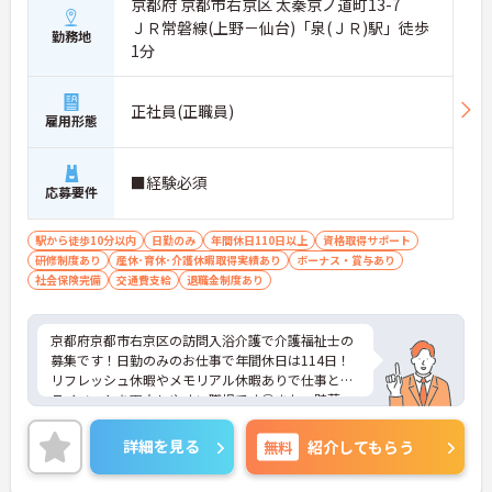
京都府 京都市右京区 太秦京ノ道町13-7
ＪＲ常磐線(上野－仙台)「泉(ＪＲ)駅」徒歩
勤務地
1分
正社員(正職員)
雇用形態
■経験必須
応募要件
駅から徒歩10分以内
日勤のみ
年間休日110日以上
資格取得サポート
研修制度あり
産休･育休･介護休暇取得実績あり
ボーナス・賞与あり
社会保険完備
交通費支給
退職金制度あり
京都府京都市右京区の訪問入浴介護で介護福祉士の
募集です！日勤のみのお仕事で年間休日は114日！
リフレッシュ休暇やメモリアル休暇ありで仕事とプ
ライベートを両立しやすい職場です◎また、貯蓄・
資産形成や暮らしに関する福利厚生が充実！安心し
て長く働きやすい環境が整っています♪各種研修制
詳細を見る
無料
紹介してもらう
度や資格取得支援制度はもちろん、年1回のキャリ
アチャレンジ制度もあり、働きながらスキルアップ