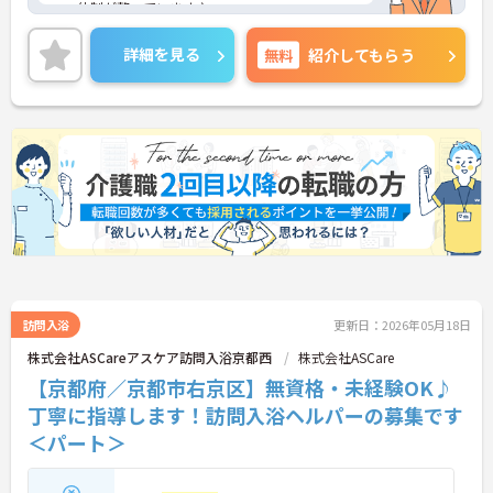
ロー体制が整っています♪
日勤のお仕事なのでプライベートと両立がしやすく
育児中の方にもおすすめの求人です。
詳細を見る
無料
紹介してもらう
ご興味がある方は是非一度マイナビまでお問い合わ
せください。さらに詳細などお伝えします！
訪問入浴
更新日：2026年05月18日
株式会社ASCareアスケア訪問入浴京都西
株式会社ASCare
【京都府／京都市右京区】無資格・未経験OK♪
丁寧に指導します！訪問入浴ヘルパーの募集です
＜パート＞