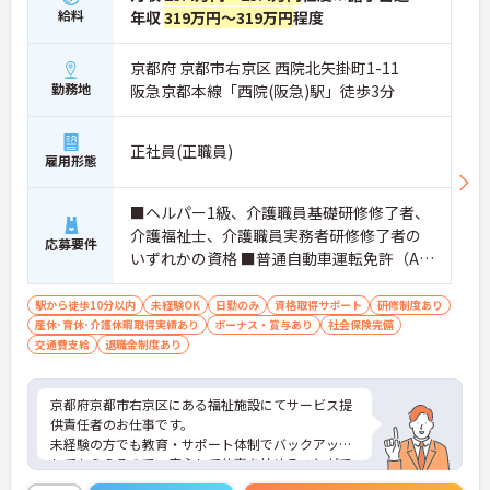
給料
年収
319万円～319万円
程度
京都府 京都市右京区 西院北矢掛町1-11
勤務地
阪急京都本線「西院(阪急)駅」徒歩3分
正社員(正職員)
雇用形態
■ヘルパー1級、介護職員基礎研修修了者、
介護福祉士、介護職員実務者研修修了者の
応募要件
いずれかの資格 ■普通自動車運転免許（AT
限定可）あれば尚可 ■簡単なＰＣスキル
（ワード・エクセルなど） ■未経験の方OK
駅から徒歩10分以内
未経験OK
日勤のみ
資格取得サポート
研修制度あり
産休･育休･介護休暇取得実績あり
ボーナス・賞与あり
社会保険完備
交通費支給
退職金制度あり
京都府京都市右京区にある福祉施設にてサービス提
供責任者のお仕事です。
未経験の方でも教育・サポート体制でバックアップ
してもらえるので、安心して仕事を始めることがで
きます！