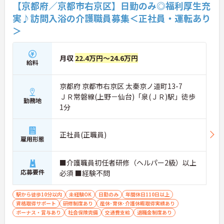
【京都府／京都市右京区】日勤のみ◎福利厚生充
実♪訪問入浴の介護職員募集＜正社員・運転あり
＞
月収
22.4万円～24.6万円
給料
京都府 京都市右京区 太秦京ノ道町13-7
ＪＲ常磐線(上野－仙台)「泉(ＪＲ)駅」徒歩
勤務地
1分
正社員(正職員)
雇用形態
■介護職員初任者研修（ヘルパー2級）以上
応募要件
必須 ■経験不問
駅から徒歩10分以内
未経験OK
日勤のみ
年間休日110日以上
資格取得サポート
研修制度あり
産休･育休･介護休暇取得実績あり
ボーナス・賞与あり
社会保険完備
交通費支給
退職金制度あり