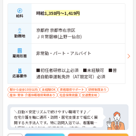
→ 無理なく続けられる働き方が叶います
■ 未経験でも安心の成長サポート
時給
1,358円～1,419円
給料
段階的に学べる環境が整っています。
・専任トレーナーによるマンツーマン指導
京都府 京都市右京区
・入社3ヶ月後のフォロー面談あり
勤務地
ＪＲ常磐線(上野－仙台)
・動画研修＋OJTで基礎から習得可能
→ 初めてでも安心してスタートできます
非常勤・パート・アルバイト
■ 家庭と両立しやすい柔軟環境
雇用形態
ライフスタイルに合わせやすい体制です。
■初任者研修以上必須 ■未経験可 ■普
・急なお休みも相談しやすい環境
応募要件
通自動車運転免許（AT限定可）必須
・産休・育休や看護休暇制度あり
・事前のシフト希望で予定調整OK
→ 長く安心して働ける職場です
駅から徒歩10分以内
未経験OK
資格取得サポート
研修制度あり
産休･育休･介護休暇取得実績あり
社会保険完備
交通費支給
■ チームで支える訪問体制
一人で抱え込まない安心の仕組みです。
＼日勤×安定リズムで続けやすい職場です♪／
・看護職＋介護職の3名体制で訪問
在宅介護を軸に通所・訪問・居宅支援まで幅広く展
・1件約45分の訪問で流れが明確
開する大手法人です。特に訪問入浴では、看護職と
・職種間で連携しながら対応
介護職の3名体制でご利用者様のご自宅に伺い、安
→ 協力しながら働ける環境です
全面に配慮しながらケアを提供しています。「チー