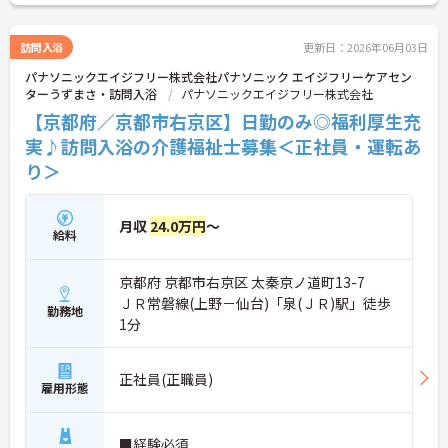
を目指せる職場です！ご興味のある方は面接ポイン
トをお伝えしますので、お気軽にご相談ください！
訪問入浴
更新日：2026年06月03日
パナソニックエイジフリー株式会社パナソニック エイジフリーケアセン
ターうずまさ・訪問入浴
パナソニックエイジフリー株式会社
【京都府／京都市右京区】日勤のみ◎福利厚生充
実♪訪問入浴の介護福祉士募集＜正社員・運転あ
り＞
月収
24.0万円
～
給料
京都府 京都市右京区 太秦京ノ道町13-7
ＪＲ常磐線(上野－仙台)「泉(ＪＲ)駅」徒歩
勤務地
1分
正社員(正職員)
雇用形態
■経験必須