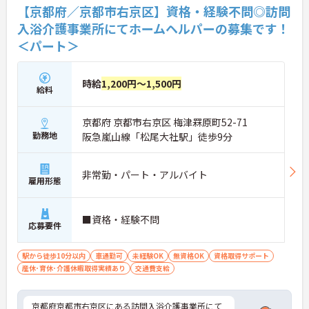
【京都府／京都市右京区】資格・経験不問◎訪問
入浴介護事業所にてホームヘルパーの募集です！
＜パート＞
時給
1,200円～1,500円
給料
京都府 京都市右京区 梅津罧原町52-71
勤務地
阪急嵐山線「松尾大社駅」徒歩9分
非常勤・パート・アルバイト
雇用形態
■資格・経験不問
応募要件
駅から徒歩10分以内
車通勤可
未経験OK
無資格OK
資格取得サポート
産休･育休･介護休暇取得実績あり
交通費支給
京都府京都市右京区にある訪問入浴介護事業所にて