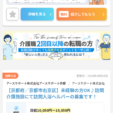
が安心して過ごせる空間づくりにチャレンジしてみ
ませんか？
ご興味ある方には、面接対策ポイントなど、さらに
詳細を見る
無料
紹介してもらう
詳細をお話しいたしますのでお気軽にご相談くださ
い。
訪問入浴
更新日：2026年08月04日
アースサポート株式会社アースサポート京都
アースサポート株式会社
【京都府／京都市右京区】未経験の方OK♪訪問
介護施設にて訪問入浴ヘルパーの募集です！
日給
10,050円～10,050円
給料