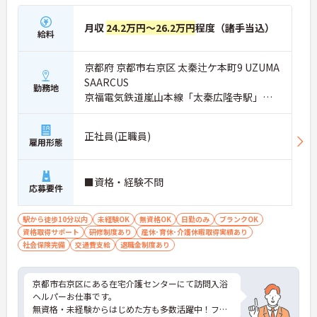
月収
24.2万円～26.2万円
程度（諸手当込）
給料
京都府 京都市右京区 太秦辻ケ本町9 UZUMA
SAARCUS
勤務地
京福電気鉄道嵐山本線「太秦広隆寺駅」徒
歩6分
正社員(正職員)
雇用形態
■資格・経験不問
応募要件
駅から徒歩10分以内
未経験OK
無資格OK
日勤のみ
ブランクOK
資格取得サポート
研修制度あり
産休･育休･介護休暇取得実績あり
社会保険完備
交通費支給
退職金制度あり
京都市右京区にある在宅介護センターにて訪問入浴
ヘルパーお仕事です。
無資格・未経験からはじめた方も多数活躍中！フォ