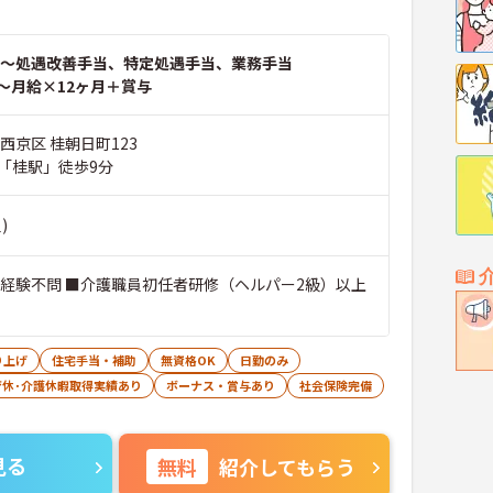
～処遇改善手当、特定処遇手当、業務手当
～月給×12ヶ月＋賞与
西京区 桂朝日町123
「桂駅」徒歩9分
)
■経験不問 ■介護職員初任者研修（ヘルパー2級）以上
り上げ
住宅手当・補助
無資格OK
日勤のみ
育休･介護休暇取得実績あり
ボーナス・賞与あり
社会保険完備
見る
無料
紹介してもらう