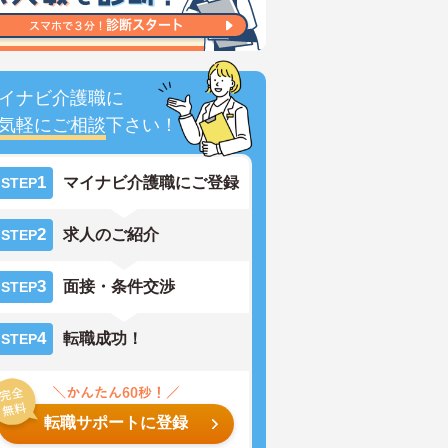
イナビ介護職に
気軽にご相談
下さい！
1
マイナビ介護職にご登録
STEP
2
求人のご紹介
STEP
3
面接・条件交渉
STEP
4
転職成功！
STEP
転職サポートに登録