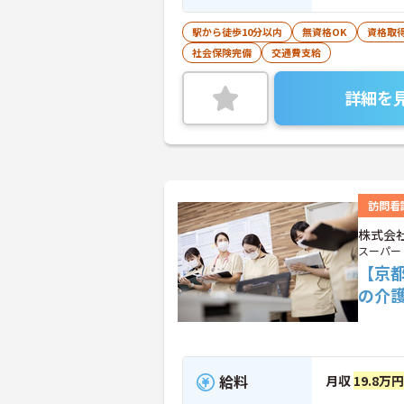
駅から徒歩10分以内
無資格OK
資格取
社会保険完備
交通費支給
詳細を
訪問看
株式会
スーパー
【京
の介
給料
月収
19.8万円