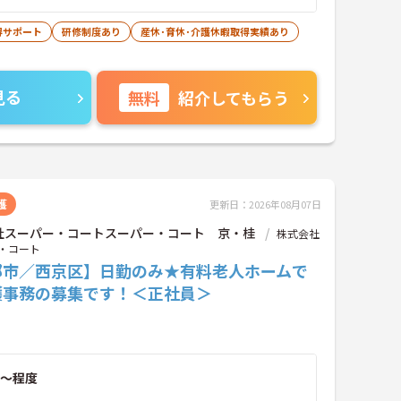
得サポート
研修制度あり
産休･育休･介護休暇取得実績あり
見る
無料
紹介してもらう
護
更新日：2026年08月07日
社スーパー・コートスーパー・コート 京・桂
株式会社
・コート
都市／西京区】日勤のみ★有料老人ホームで
護事務の募集です！＜正社員＞
～程度