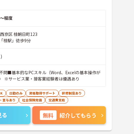
～程度
西京区 桂朝日町123
「桂駅」徒歩9分
)
問■基本的なPCスキル（Word、Excelの基本操作が
） ※サービス業・接客業経験者は優遇あり
K
日勤のみ
資格取得サポート
研修制度あり
・賞与あり
社会保険完備
交通費支給
見る
無料
紹介してもらう