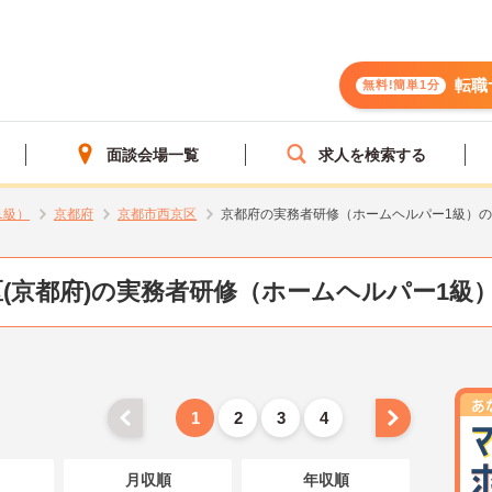
転職
無料!簡単1分
面談会場一覧
求人を検索する
1級）
京都府
京都市西京区
京都府の実務者研修（ホームヘルパー1級）
(京都府)の実務者研修（ホームヘルパー1級
1
2
3
4
月収順
年収順