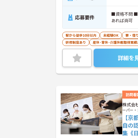
■資格不問 
応募要件
あれば尚可
駅から徒歩10分以内
未経験OK
寮・借
研修制度あり
産休･育休･介護休暇取得実績
詳細を
訪問看
株式会
ーパー・
【京
自の
集《