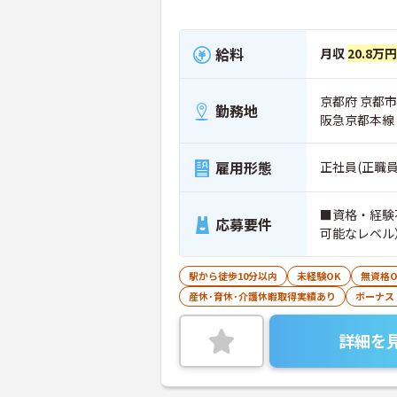
給料
月収
20.8万円
京都府 京都市
勤務地
阪急京都本線
雇用形態
正社員(正職員
■資格・経験不
応募要件
可能なレベル
駅から徒歩10分以内
未経験OK
無資格O
産休･育休･介護休暇取得実績あり
ボーナス
詳細を