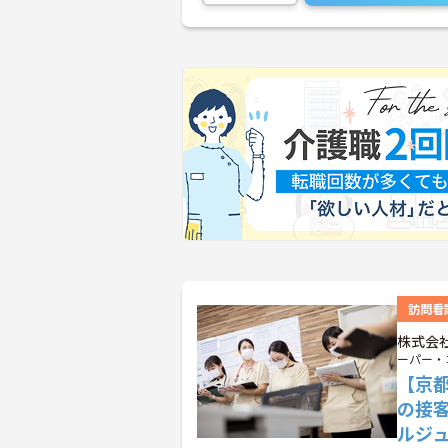
訪問看
株式会
ーパー・
【京
の接
ルジ