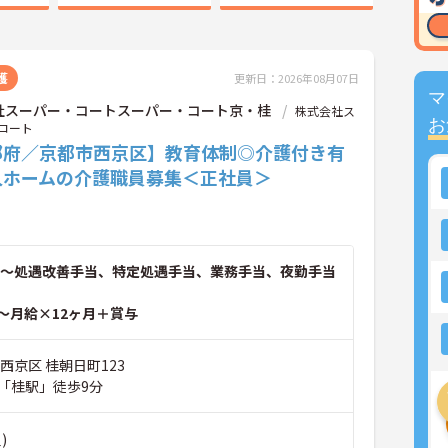
護
更新日：2026年08月07日
マ
社スーパー・コートスーパー・コート京・桂
株式会社ス
お
コート
都府／京都市西京区】教育体制◎介護付き有
人ホームの介護職員募集＜正社員＞
～処遇改善手当、特定処遇手当、業務手当、夜勤手当
～月給×12ヶ月＋賞与
西京区 桂朝日町123
「桂駅」徒歩9分
)