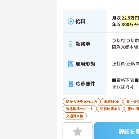
月収
22.5万円
給料
年収
300万円
京都府 京都市
勤務地
阪急京都本線
雇用形態
正社員(正職員
■資格不問 
応募要件
あれば尚可
駅から徒歩10分以内
未経験OK
寮・借
資格取得サポート
研修制度あり
産休･
交通費支給
詳細を