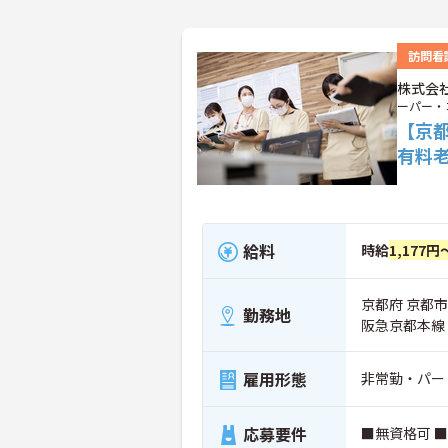
訪問看
株式会
ーパー・
【京
有料
給料
時給
1,177円
京都府 京都市
勤務地
阪急京都本線
雇用形態
非常勤・パー
応募要件
■無資格可 