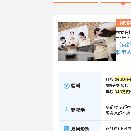
訪問看
株式会
ーパー・
【京
料老
月収
26.5万円
給料
5回分を含む
年収
348万円
京都府 京都市
勤務地
阪急京都本線
雇用形態
正社員(正職員