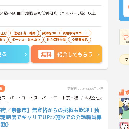
■経験不問 ■介護職員初任者研修（ヘルパー2級）以上
り上げ
住宅手当・補助
無資格OK
資格取得サポート
あり
ボーナス・賞与あり
社会保険完備
交通費支給
見る
無料
紹介してもらう
護
更新日：2026年08月07日
社スーパー・コートスーパー・コート京・桂
株式会社ス
コート
都府／京都市】無資格からの挑戦も歓迎！独
認定制度でキャリアUP◎施設での介護職員募
日勤》