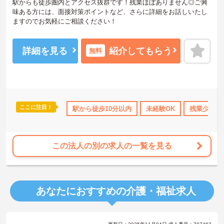
駅からも徒歩圏内とアクセス抜群です！残業ほぼありません◎ご興
味ある方には、面接対策ポイントなど、さらに詳細をお話しいたし
ますのでお気軽にご相談ください！
詳細を見る
紹介してもらう
無料
ここに注目！
完備
駅から徒歩10分以内
未経験OK
残業少なめ
この法人の別の求人の一覧を見る
あなたにおすすめの介護・福祉求人