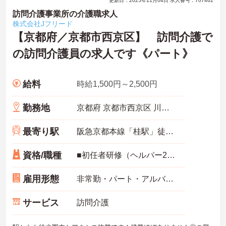
更新日：2025年11月04日 求人番号：707462
訪問介護事業所の介護職求人
株式会社Jフリード
【京都府／京都市西京区】 訪問介護で
の訪問介護員の求人です《パート》
給料
時給1,500円～2,500円
勤務地
京都府 京都市西京区 川島松ノ木本町14番地アビタシオン川島1階
最寄り駅
阪急京都本線「桂駅」徒歩10分
資格/職種
■初任者研修（ヘルパー2級）、実務者研修（ヘルパー1級）、介護福祉士のいずれか※未経験も相談可 ■バイク免許あれば尚可
雇用形態
非常勤・パート・アルバイト
サービス
訪問介護