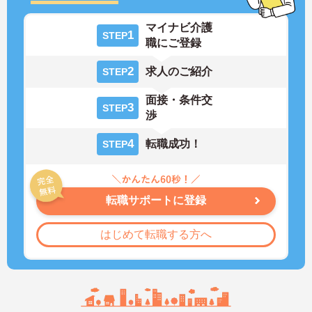
マイナビ介護
1
STEP
職にご登録
2
求人のご紹介
STEP
面接・条件交
3
STEP
渉
4
転職成功！
STEP
転職サポートに登録
はじめて転職する方へ