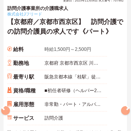
更新日：2025年11月04日 求人番号：707462
訪問介護事業所の介護職求人
株式会社Jフリード
【京都府／京都市西京区】 訪問介護で
の訪問介護員の求人です《パート》
給料
時給1,500円～2,500円
勤務地
京都府 京都市西京区 川島松ノ木本町14番地アビタシオン川島1階
最寄り駅
阪急京都本線「桂駅」徒歩10分
資格/職種
■初任者研修（ヘルパー2級）、実務者研修（ヘルパー1級）、介護福祉士のいずれか※未経験も相談可 ■バイク免許あれば尚可
雇用形態
非常勤・パート・アルバイト
サービス
訪問介護