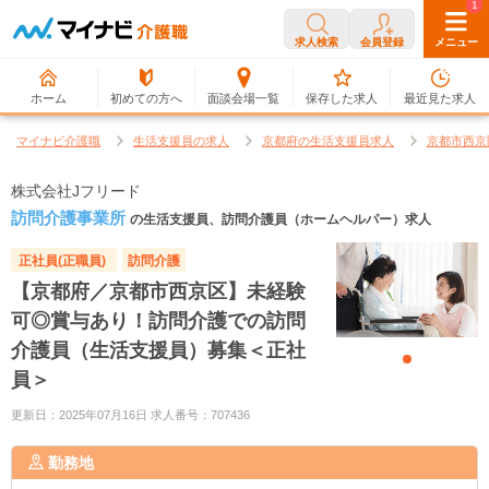
0
1
求人検索
会員登録
メニュー
ホーム
初めての方へ
面談会場一覧
保存した求人
最近見た求人
マイナビ介護職
生活支援員の求人
京都府の生活支援員求人
京都市西京
株式会社Jフリード
訪問介護事業所
の生活支援員、訪問介護員（ホームヘルパー）求人
正社員(正職員)
訪問介護
【京都府／京都市西京区】未経験
可◎賞与あり！訪問介護での訪問
介護員（生活支援員）募集＜正社
員＞
更新日：2025年07月16日 求人番号：707436
勤務地