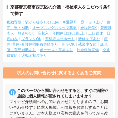
京都府京都市西京区の介護・福祉求人をこだわり条件
で探す
夜勤専従
駅から徒歩10分以内
車通勤可
寮・借り上げ
住
宅手当・補助
オープニングスタッフ募集
未経験OK
管理職
求人
無資格OK
高収入
年間休日110日以上
土日祝休
日
勤のみ
ブランクOK
資格取得サポート
研修制度あり
産
休･育休･介護休暇取得実績あり
新卒OK
残業少なめ
託児
所・育児補助あり
ボーナス・賞与あり
社会保険完備
交通
費支給
退職金制度あり
求人のお問い合わせに関するよくあるご質問
このページから問い合わせをすると、すぐに病院や
施設に個人情報が渡されてしまいますか？
マイナビ介護職へのお問い合わせになりますので、お問
い合わせ後すぐに求人掲載元へ情報をお渡しすることは
ございません。ご本人様より応募の意志を伺ってから改