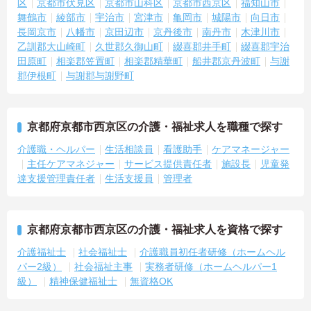
区
京都市伏見区
京都市山科区
京都市西京区
福知山市
舞鶴市
綾部市
宇治市
宮津市
亀岡市
城陽市
向日市
長岡京市
八幡市
京田辺市
京丹後市
南丹市
木津川市
乙訓郡大山崎町
久世郡久御山町
綴喜郡井手町
綴喜郡宇治
田原町
相楽郡笠置町
相楽郡精華町
船井郡京丹波町
与謝
郡伊根町
与謝郡与謝野町
京都府京都市西京区の介護・福祉求人を職種で探す
介護職・ヘルパー
生活相談員
看護助手
ケアマネージャー
主任ケアマネジャー
サービス提供責任者
施設長
児童発
達支援管理責任者
生活支援員
管理者
京都府京都市西京区の介護・福祉求人を資格で探す
介護福祉士
社会福祉士
介護職員初任者研修（ホームヘル
パー2級）
社会福祉主事
実務者研修（ホームヘルパー1
級）
精神保健福祉士
無資格OK