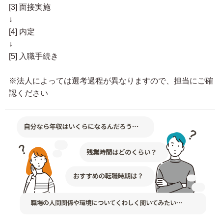
[3] 面接実施
↓
[4] 内定
↓
[5] 入職手続き
※法人によっては選考過程が異なりますので、担当にご確
認ください