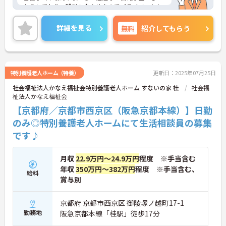
かりしており、残業も少なめなのでプライベートも
大切にしながら安心して長期での就業が可能です！
ご興味ある方には、面接のポイントなど、さらに詳
詳細を見る
無料
紹介してもらう
細をお話致しますのでお気軽にご相談ください。
特別養護老人ホーム（特養）
更新日：2025年07月25日
社会福祉法人かなえ福祉会特別養護老人ホーム すないの家 桂
社会福
祉法人かなえ福祉会
【京都府／京都市西京区（阪急京都本線）】日勤
のみ◎特別養護老人ホームにて生活相談員の募集
です♪
月収
22.9万円～24.9万円
程度 ※手当含む
年収
350万円～382万円
程度 ※手当含む、
給料
賞与別
京都府 京都市西京区 御陵塚ノ越町17-1
勤務地
阪急京都本線「桂駅」徒歩17分