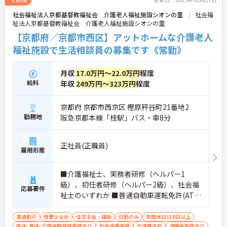
社会福祉法人京都基督教福祉会 介護老人福祉施設シオンの里
社会福
祉法人京都基督教福祉会 介護老人福祉施設シオンの里
【京都府／京都市西区】アットホームな介護老人
福祉施設で生活相談員の募集です《常勤》
月収
17.0万円～22.0万円
程度
給料
年収
249万円～323万円
程度
京都府 京都市西京区 樫原秤谷町21番地2
勤務地
阪急京都本線「桂駅」バス・車8分
正社員(正職員)
雇用形態
■介護福祉士、実務者研修（ヘルパー1
級）、初任者研修（ヘルパー2級）、社会福
応募要件
祉士のいずれか ■普通自動車運転免許(AT限
定可) ※業務経験あれば尚可
車通勤可
残業少なめ
住宅手当・補助
日勤のみ
年間休日110日以上
産休･育休･介護休暇取得実績あり
社会保険完備
交通費支給
退職金制度あり