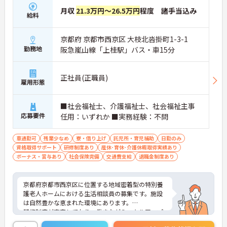
月収
21.3万円～26.5万円
程度 諸手当込み
給料
京都府 京都市西京区 大枝北沓掛町1-3-1
勤務地
阪急嵐山線「上桂駅」バス・車15分
正社員(正職員)
雇用形態
■社会福祉士、介護福祉士、社会福祉主事
応募要件
任用：いずれか ■実務経験：不問
車通勤可
残業少なめ
寮・借り上げ
託児所・育児補助
日勤のみ
資格取得サポート
研修制度あり
産休･育休･介護休暇取得実績あり
ボーナス・賞与あり
社会保険完備
交通費支給
退職金制度あり
京都府京都市西京区に位置する地域密着型の特別養
護老人ホームにおける生活相談員の募集です。施設
は自然豊かな恵まれた環境にあります。
研修制度が充実しており、働きながらスキルアップ
が見込めます。利用可能な託児所が併設しているの