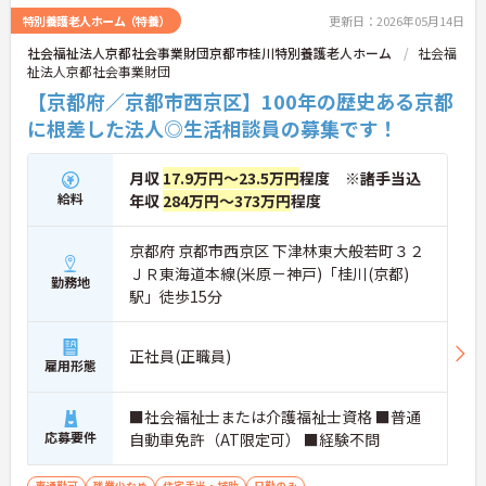
特別養護老人ホーム（特養）
更新日：2026年05月14日
社会福祉法人京都社会事業財団京都市桂川特別養護老人ホーム
社会福
祉法人京都社会事業財団
【京都府／京都市西京区】100年の歴史ある京都
に根差した法人◎生活相談員の募集です！
月収
17.9万円～23.5万円
程度 ※諸手当込
給料
年収
284万円～373万円
程度
京都府 京都市西京区 下津林東大般若町３２
ＪＲ東海道本線(米原－神戸)「桂川(京都)
勤務地
駅」徒歩15分
正社員(正職員)
雇用形態
■社会福祉士または介護福祉士資格 ■普通
応募要件
自動車免許（AT限定可） ■経験不問
車通勤可
残業少なめ
住宅手当・補助
日勤のみ