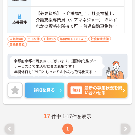
【必要資格】 ・介護福祉士、社会福祉士、
介護支援専門員（ケアマネジャー） ※いず
応募要件
れかの資格を所持で可 ・普通自動車免許（A
T限定可） 【必要経験】 ・車の運転可能な
方 ・生活相談員の経験者優遇、介護福祉士
未経験OK
土日祝休
日勤のみ
年間休日110日以上
社会保険完備
交通費支給
優遇（あれば尚可）
京都府京都市西京区にございます、運動特化型デイ
サービスにて生活相談員の募集です！
年間休日も129日としっかりお休みも取得出来るの
で、ワークライフバランスを大切にしたい方にオス
スメです◎
最新の募集状況を問
ご興味のある方は、マイナビ介護までお問い合わせ
詳細を見る
無料
い合わせる
ください。
17
件中 1-17件を表示
1