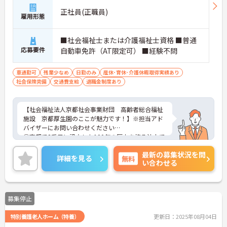
正社員(正職員)
雇用形態
■社会福祉士または介護福祉士資格 ■普通
応募要件
自動車免許（AT限定可） ■経験不問
車通勤可
残業少なめ
日勤のみ
産休･育休･介護休暇取得実績あり
社会保険完備
交通費支給
退職金制度あり
【社会福祉法人京都社会事業財団 高齢者総合福祉
施設 京都厚生園のここが魅力です！】※担当アド
バイザーにお問い合わせください
①京都で8番目に設立した100年の歴史を誇る法人で
す。10以上の病院・施設を運営しており母体安定で
最新の募集状況を問
安心です♪
詳細を見る
無料
い合わせる
②残業は月平均5時間程度と少なく、夕方からの時
間も有効に利用でオンオフのメリハリをつけて働く
ことができます♪
③職員の定着率が良く、人間関係が良好なのも特徴
募集停止
です。
特別養護老人ホーム（特養）
更新日：2025年08月04日