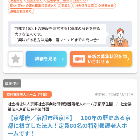
産休･育休･介護休暇取得実績あり
高収入
社会保険完備
交通費支給
退職金制度あり
京都で10以上の施設を運営する100年の歴史を誇る
大きな法人です。
ご興味がある方は是非一度マイナビまでお問い合わ
せください。さらに詳細などお伝えします！
最新の募集状況を問
詳細を見る
無料
い合わせる
募集停止
特別養護老人ホーム（特養）
更新日：2026年05月14日
社会福祉法人京都社会事業財団特別養護老人ホーム京都厚生園
社会福
祉法人京都社会事業財団
【京都府／京都市西京区】 100年の歴史ある京
都に根ざした法人！定員80名の特別養護老人ホ
ームです！