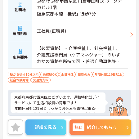
京都府 京都市西京区 川島寺田町18-3 タナ
カビル1階
勤務地
阪急京都本線「桂駅」徒歩7分
正社員(正職員)
雇用形態
【必要資格】 ・介護福祉士、社会福祉士、
介護支援専門員（ケアマネジャー） ※いず
応募要件
れかの資格を所持で可 ・普通自動車免許（A
T限定可） 【必要経験】 ・車の運転可能な
方 ・生活相談員の経験者優遇、介護福祉士
駅から徒歩10分以内
未経験OK
土日祝休
日勤のみ
年間休日110日以上
社会保険完備
交通費支給
優遇（あれば尚可）
京都府京都市西京区にございます、運動特化型デイ
サービスにて生活相談員の募集です！
年間休日も129日としっかりお休みも取得出来るの
で、ワークライフバランスを大切にしたい方にオス
スメです◎
ご興味のある方は、マイナビ介護までお問い合わせ
詳細を見る
無料
紹介してもらう
ください。