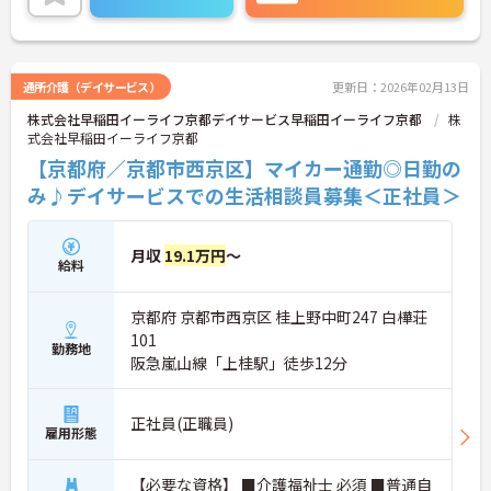
ご興味のある方には、面接対策ポイントなど、さら
に詳細をお話しいたしますのでお気軽にご相談くだ
さい！
通所介護（デイサービス）
更新日：2026年02月13日
株式会社早稲田イーライフ京都デイサービス早稲田イーライフ京都
株
式会社早稲田イーライフ京都
【京都府／京都市西京区】マイカー通勤◎日勤の
み♪デイサービスでの生活相談員募集＜正社員＞
月収
19.1万円
～
給料
京都府 京都市西京区 桂上野中町247 白樺荘
101
勤務地
阪急嵐山線「上桂駅」徒歩12分
正社員(正職員)
雇用形態
【必要な資格】 ■介護福祉士 必須 ■普通自