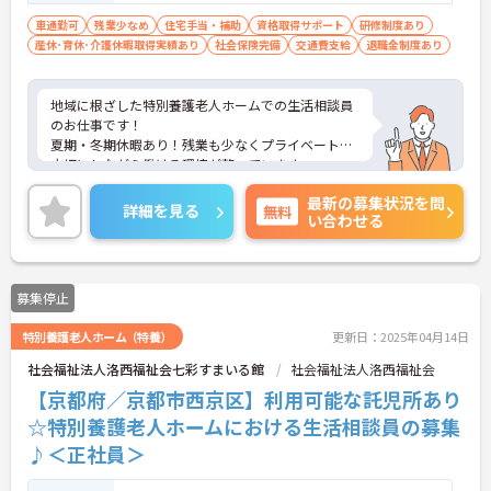
車通勤可
残業少なめ
住宅手当・補助
資格取得サポート
研修制度あり
産休･育休･介護休暇取得実績あり
社会保険完備
交通費支給
退職金制度あり
地域に根ざした特別養護老人ホームでの生活相談員
のお仕事です！
夏期・冬期休暇あり！残業も少なくプライベートも
大切にしながら働ける環境が整っています。
また各種手当てが充実しているので安心して長期で
最新の募集状況を問
の就業が可能です！
詳細を見る
無料
い合わせる
ご興味ある方には、面接のポイントなど、さらに詳
細をお話致しますのでお気軽にご相談ください。
募集停止
特別養護老人ホーム（特養）
更新日：2025年04月14日
社会福祉法人洛西福祉会七彩すまいる館
社会福祉法人洛西福祉会
【京都府／京都市西京区】利用可能な託児所あり
☆特別養護老人ホームにおける生活相談員の募集
♪＜正社員＞