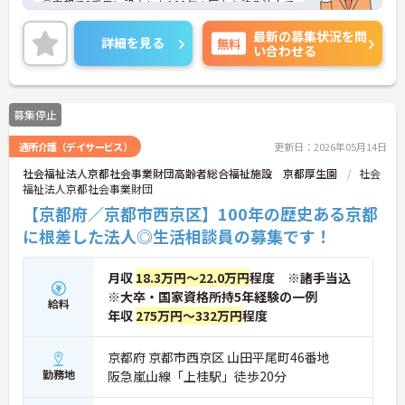
①京都で8番目に設立した100年の歴史を誇る法人で
す。10以上の病院・施設を運営しており母体安定で
最新の募集状況を問
安心です♪
詳細を見る
無料
い合わせる
②残業は月平均5時間程度と少なく、夕方からの時
間も有効に利用でオンオフのメリハリをつけて働く
ことができます♪
③職員の定着率が良く、人間関係が良好なのも特徴
募集停止
です。
通所介護（デイサービス）
更新日：2026年05月14日
社会福祉法人京都社会事業財団高齢者総合福祉施設 京都厚生園
社会
福祉法人京都社会事業財団
【京都府／京都市西京区】100年の歴史ある京都
に根差した法人◎生活相談員の募集です！
月収
18.3万円～22.0万円
程度 ※諸手当込
※大卒・国家資格所持5年経験の一例
給料
年収
275万円～332万円
程度
京都府 京都市西京区 山田平尾町46番地
勤務地
阪急嵐山線「上桂駅」徒歩20分