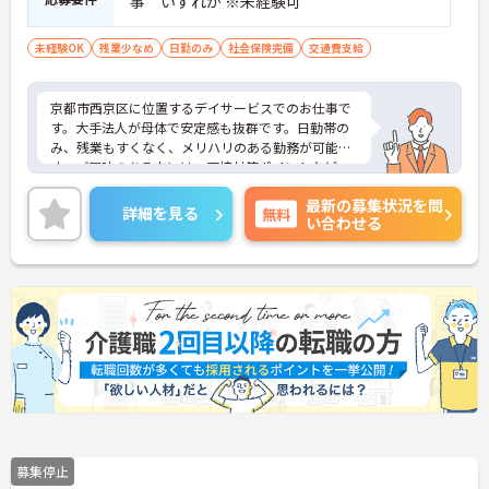
事 いずれか ※未経験可
未経験OK
残業少なめ
日勤のみ
社会保険完備
交通費支給
京都市西京区に位置するデイサービスでのお仕事で
す。大手法人が母体で安定感も抜群です。日勤帯の
み、残業もすくなく、メリハリのある勤務が可能で
す。ご興味のある方には、面接対策ポイントなど、
さらに詳細をお話しいたしますのでお気軽にご相談
最新の募集状況を問
ください！
詳細を見る
無料
い合わせる
募集停止