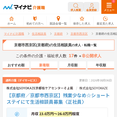
0
0
求人検索
会員登録
メニュー
ホーム
初めての方へ
面談会場一覧
保存した求人
最近見た求人
マイナビ介護職
生活相談員
京都府
京都市西京区
京都府の生活相
京都市西京区(京都府)の生活相談員
の求人・転職一覧
17
この条件の介護・福祉求人数
非公開求人
件 ＋
おすすめ順
新着順
月収順
年収順
通所介護（デイサービス）
更新日：2026年08月06日
株式会社SOYOKAZE京都桂ケアセンターそよ風
株式会社SOYOKAZE
【京都府／京都市西京区】残業少なめ☆ショート
ステイにて生活相談員募集〈正社員〉
月収
23.0万円～26.0万円
程度