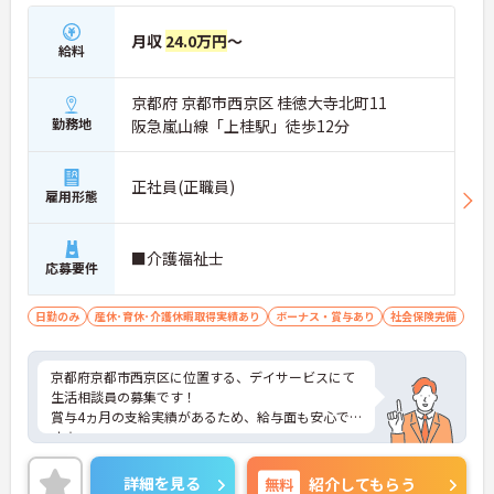
月収
24.0万円
～
給料
京都府 京都市西京区 桂徳大寺北町11
勤務地
阪急嵐山線「上桂駅」徒歩12分
正社員(正職員)
雇用形態
■介護福祉士
応募要件
日勤のみ
産休･育休･介護休暇取得実績あり
ボーナス・賞与あり
社会保険完備
京都府京都市西京区に位置する、デイサービスにて
生活相談員の募集です！
賞与4ヵ月の支給実績があるため、給与面も安心で
す☆
日勤のみの勤務なので、ワークライフバランスが叶
います♪
詳細を見る
無料
紹介してもらう