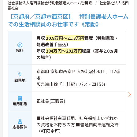
社会福祉法人洛西福祉会特別養護老人ホーム沓掛寮
社会福祉法人洛西
福祉会
【京都府／京都市西京区】 特別養護老人ホーム
での生活相談員のお仕事です《常勤》
月収
20.8万円～21.3万円
程度（特別業務・
処遇改善手当込）
給料
年収
284万円～292万円
程度（賞与2.0ヵ月
の場合）
京都府 京都市西京区 大枝北沓掛町1丁目2番
地
勤務地
阪急嵐山線「上桂駅」バス・車15分
正社員(正職員)
雇用形態
■社会福祉主事任用、社会福祉士いずれか
の資格をお持ちの方 ■普通自動車運転免許
応募要件
（AT限定可）