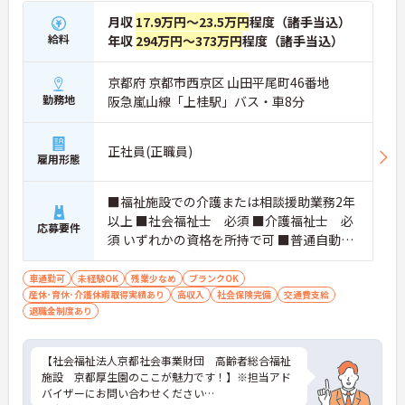
月収
17.9万円～23.5万円
程度（諸手当込）
給料
年収
294万円～373万円
程度（諸手当込）
京都府 京都市西京区 山田平尾町46番地
勤務地
阪急嵐山線「上桂駅」バス・車8分
正社員(正職員)
雇用形態
■福祉施設での介護または相談援助業務2年
以上 ■社会福祉士 必須 ■介護福祉士 必
応募要件
須 いずれかの資格を所持で可 ■普通自動車
運転免許 必須（ＡＴ限定可）
車通勤可
未経験OK
残業少なめ
ブランクOK
産休･育休･介護休暇取得実績あり
高収入
社会保険完備
交通費支給
退職金制度あり
【社会福祉法人京都社会事業財団 高齢者総合福祉
施設 京都厚生園のここが魅力です！】※担当アド
バイザーにお問い合わせください