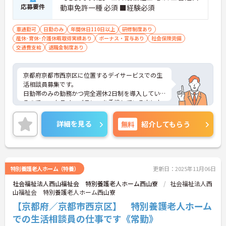
応募要件
動車免許一種 必須 ■経験必須
車通勤可
日勤のみ
年間休日110日以上
研修制度あり
産休･育休･介護休暇取得実績あり
ボーナス・賞与あり
社会保険完備
交通費支給
退職金制度あり
京都府京都市西京区に位置するデイサービスでの生
活相談員募集です。
日勤帯のみの勤務かつ完全週休2日制を導入してい
るのでワークライフバランスを重視している方にお
すすめの求人です♪
ご興味のある方はご面接のポイントお伝えしますの
詳細を見る
無料
紹介してもらう
でご気軽にお問合せください。
特別養護老人ホーム（特養）
更新日：2025年11月06日
社会福祉法人西山福祉会 特別養護老人ホーム西山寮
社会福祉法人西
山福祉会 特別養護老人ホーム西山寮
【京都府／京都市西京区】 特別養護老人ホーム
での生活相談員の仕事です《常勤》