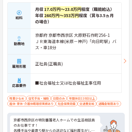
月収
17.0万円～23.0万円
程度（職能給込）
年収
260万円～353万円
程度（賞与3.5ヵ月
給料
の場合）
京都府 京都市西京区 大原野石作町256-1
ＪＲ東海道本線(米原－神戸)「向日町駅」バ
勤務地
ス・車18分
正社員(正職員)
雇用形態
■社会福祉士又は社会福祉主事任用
応募要件
残業少なめ
住宅手当・補助
日勤のみ
年間休日110日以上
産休･育休･介護休暇取得実績あり
社会保険完備
交通費支給
退職金制度あり
京都市西京区の特別養護老人ホームでの生活相談員
のお仕事です！
各種手当や最寄り駅からの送迎など福利厚生がしっ