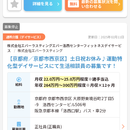
最新の募集状況を問
で、子育て中の方も安心してご勤務いただけます。
詳細を見る
無料
い合わせる
ご興味のある方には、面接対策ポイントなど、さら
に詳細をお話しいたしますのでお気軽にご相談くだ
さい！
募集停止
通所介護（デイサービス）
更新日：2025年02月11日
株式会社エバーラスティングエバー洛西センターフィットネスデイサービ
ス
株式会社エバーラスティング
【京都府／京都市西京区】土日祝お休み♪運動特
化型デイサービスにて生活相談員の募集です！
月収
22.0万円～25.0万円
程度※諸手当込
給料
年収
264万円～300万円
程度※月収×12ヶ月
京都府 京都市西京区 大原野東境谷町2丁目5
-9 洛西センタービル506号
勤務地
阪急京都本線「洛西口駅」バス・車2分
正社員(正職員)
雇用形態