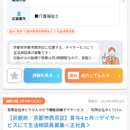
■介護福祉士
応募要件
産休･育休･介護休暇取得実績あり
社会保険完備
京都府京都市西京区に位置する、デイサービスにて
生活相談員の募集です！
日勤のみの勤務で残業は月2時間程なので、家庭と
の両立が叶います♪
ご興味のある方には、面接対策ポイントなど、さら
に詳細をお話しいたしますのでお気軽にご相談くだ
詳細を見る
無料
紹介してもらう
さい！
通所介護（デイサービス）
更新日：2026年04月28日
有限会社ゆとりけんカピラ機能訓練デイサービス
有限会社ゆとりけん
【京都府／京都市西京区】賞与4ヵ月☆デイサー
ビスにて生活相談員募集＜正社員＞