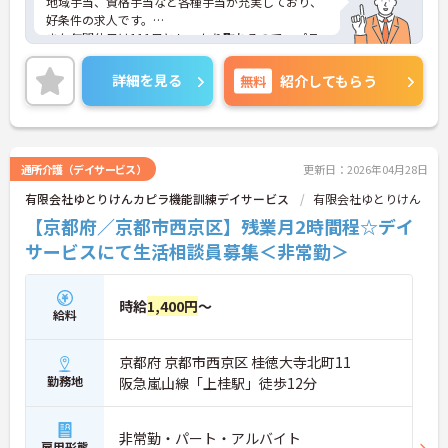
地域手当、資格手当など各種手当が充実しており、
好条件の求人です。
また年間休日は111日としっかり取れるので、プラ
イベートの時間を大切にできます☆
ご興味のある方には、面接対策ポイントなど、さら
詳細を見る
無料
紹介してもらう
に詳細をお話しいたしますのでお気軽にご相談くだ
さい！
通所介護（デイサービス）
更新日：2026年04月28日
有限会社ゆとりけんカピラ機能訓練デイサービス
有限会社ゆとりけん
【京都府／京都市西京区】残業月2時間程☆デイ
サービスにて生活相談員募集＜非常勤＞
時給
1,400円
～
給料
京都府 京都市西京区 桂徳大寺北町11
勤務地
阪急嵐山線「上桂駅」徒歩12分
非常勤・パート・アルバイト
雇用形態