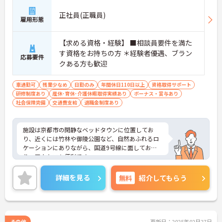
正社員(正職員)
雇用形態
【求める資格・経験】 ■相談員要件を満た
す資格をお持ちの方 ＊経験者優遇、ブラン
応募要件
クある方も歓迎
車通勤可
残業少なめ
日勤のみ
年間休日110日以上
資格取得サポート
研修制度あり
産休･育休･介護休暇取得実績あり
ボーナス・賞与あり
社会保険完備
交通費支給
退職金制度あり
施設は京都市の閑静なベッドタウンに位置してお
り、近くには竹林や御陵公園など、自然あふれるロ
ケーションにありながら、国道9号線に面してお
り、アクセスも便利です。
ご興味があるは是非一度マイナビまでお問い合わせ
ください。さらに詳細などお伝えします！
詳細を見る
無料
紹介してもらう
その他
更新日：2025年02月27日