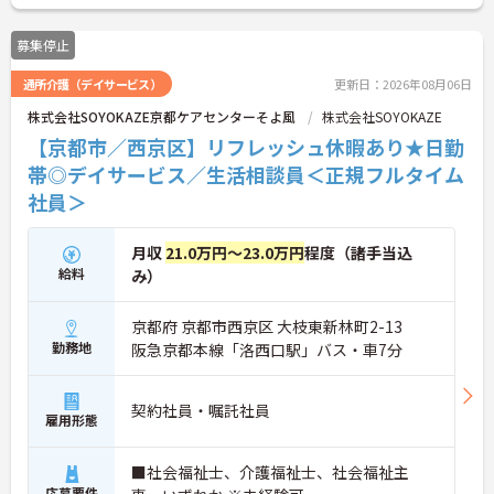
募集停止
通所介護（デイサービス）
更新日：2026年08月06日
株式会社SOYOKAZE京都ケアセンターそよ風
株式会社SOYOKAZE
【京都市／西京区】リフレッシュ休暇あり★日勤
帯◎デイサービス／生活相談員＜正規フルタイム
社員＞
月収
21.0万円～23.0万円
程度（諸手当込
給料
み）
京都府 京都市西京区 大枝東新林町2-13
勤務地
阪急京都本線「洛西口駅」バス・車7分
契約社員・嘱託社員
雇用形態
■社会福祉士、介護福祉士、社会福祉主
応募要件