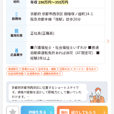
給料
年収
290万円～350万円
京都府 京都市西京区 御陵塚ノ越町24-1
勤務地
阪急京都本線「桂駅」徒歩20分
正社員(正職員)
雇用形態
■介護福祉士・社会福祉士いずれか ■普通
自動車運転免許あれば尚可（AT限定可） ■
応募要件
経験3年以上
車通勤可
残業少なめ
住宅手当・補助
日勤のみ
ボーナス・賞与あり
社会保険完備
交通費支給
退職金制度あり
京都府京都市西京区に位置するショートステイで
す。資格や経験を活かして即戦力として働いていた
だけます。
日勤のみで残業は月平均5時間程度ですので、勤務
終了後の予定も立てやすいです。
ご興味のある方には、面接対策ポイントなど、さら
詳細を見る
無料
紹介してもらう