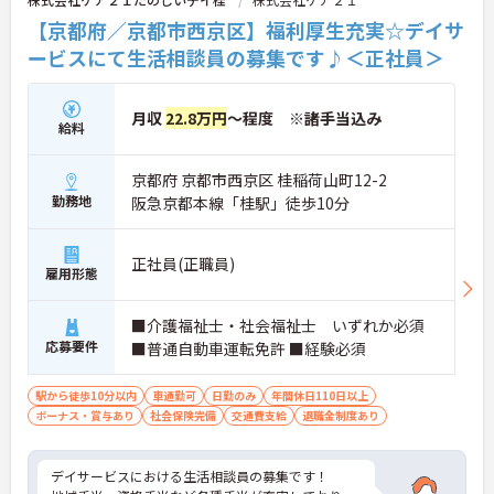
【京都府／京都市西京区】福利厚生充実☆デイサ
ービスにて生活相談員の募集です♪＜正社員＞
月収
22.8万円
～程度 ※諸手当込み
給料
京都府 京都市西京区 桂稲荷山町12-2
勤務地
阪急京都本線「桂駅」徒歩10分
正社員(正職員)
雇用形態
■介護福祉士・社会福祉士 いずれか必須
応募要件
■普通自動車運転免許 ■経験必須
駅から徒歩10分以内
車通勤可
日勤のみ
年間休日110日以上
ボーナス・賞与あり
社会保険完備
交通費支給
退職金制度あり
デイサービスにおける生活相談員の募集です！