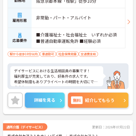
勤務地
阪急京都本線「桂駅」徒歩10分
非常勤・パート・アルバイト
雇用形態
■介護福祉士・社会福祉士 いずれか必須
応募要件
■普通自動車運転免許 ■経験必須
駅から徒歩10分以内
車通勤可
社会保険完備
交通費支給
デイサービスにおける生活相談員の募集です！
福利厚生が充実しており、好条件の求人です。
希望休制度もありプライベートの時間を大切にでき
ます☆
ご興味のある方には、面接対策ポイントなど、さら
に詳細をお話しいたしますのでお気軽にご相談くだ
詳細を見る
無料
紹介してもらう
さい！
通所介護（デイサービス）
更新日：2026年07月22日
株式会社ケア２１たのしいデイ桂
株式会社ケア２１