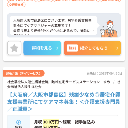
交通費支給
大阪府大阪市都島区にございます、居宅介護支援事
業所にてケアマネジャーの募集です！
最寄り駅より徒歩3分と好立地にあるので、通勤に
便利です♪
日勤帯のみのお仕事ですので、ご家庭をお持ちの方
も働きやすい勤務時間でオススメです★
詳細を見る
無料
紹介してもらう
産休育休はもちろん、介護休暇や看護休暇もご用
意！ご家庭と両立させながら、長期的に仕事に取り
組める職場です◎
ご興味のある方は、マイナビ介護職までお問い合わ
せください。
通所介護（デイサービス）
更新日：2025年09月30日
社会福祉法人隆生福祉会淀川地域在宅サービスステーション ゆめ
社
会福祉法人隆生福祉会
【大阪府／大阪市都島区】残業少なめ◎居宅介護
支援事業所にてケアマネ募集！＜介護支援専門員
／正職員＞
月収
30.0万円
～程度 諸手当込み
給料
年収
360万円
～