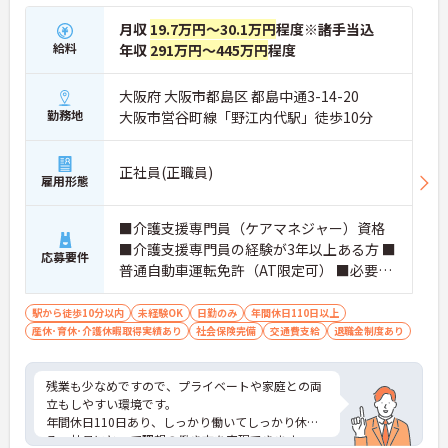
月収
19.7万円～30.1万円
程度※諸手当込
給料
年収
291万円～445万円
程度
大阪府 大阪市都島区 都島中通3-14-20
勤務地
大阪市営谷町線「野江内代駅」徒歩10分
正社員(正職員)
雇用形態
■介護支援専門員（ケアマネジャー）資格
■介護支援専門員の経験が3年以上ある方 ■
応募要件
普通自動車運転免許（AT限定可） ■必要な
ＰＣスキル：ワード、エクセル等 ■介護福
祉士資格あれば尚可
駅から徒歩10分以内
未経験OK
日勤のみ
年間休日110日以上
産休･育休･介護休暇取得実績あり
社会保険完備
交通費支給
退職金制度あり
残業も少なめですので、プライベートや家庭との両
立もしやすい環境です。
年間休日110日あり、しっかり働いてしっかり休め
る、社員にとって理想の働き方を実現できます。