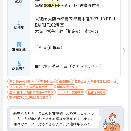
給料
年収
306万円
～程度（別途賞与付与）
大阪府 大阪市都島区 都島本通3-27-13 BELL
EAIR1F102号室
勤務地
大阪市営谷町線「都島駅」徒歩4分
正社員(正職員)
雇用形態
■介護支援専門員（ケアマネジャー）
応募要件
駅から徒歩10分以内
残業少なめ
土日祝休
日勤のみ
年間休日110日以上
ブランクOK
資格取得サポート
研修制度あり
産休･育休･介護休暇取得実績あり
ボーナス・賞与あり
社会保険完備
交通費支給
退職金制度あり
緻密なカリキュラムの教育研修により常にスタッフ
一人一人が学び向上できる環境を整ええています。
様々なケースに対応できるよう、介護はもちろん医
療の観点からも知識研修や事例紹介等、年間を通し