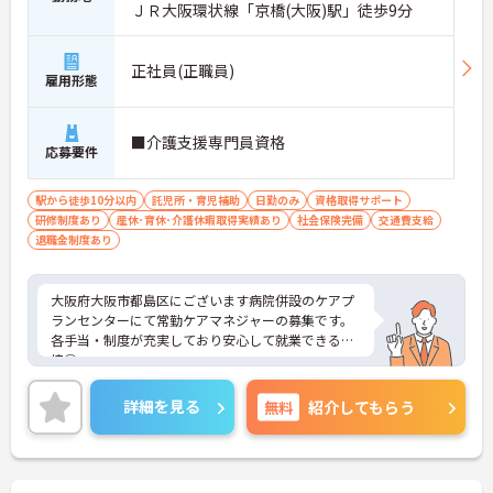
ＪＲ大阪環状線「京橋(大阪)駅」徒歩9分
正社員(正職員)
雇用形態
■介護支援専門員資格
応募要件
駅から徒歩10分以内
託児所・育児補助
日勤のみ
資格取得サポート
研修制度あり
産休･育休･介護休暇取得実績あり
社会保険完備
交通費支給
退職金制度あり
大阪府大阪市都島区にございます病院併設のケアプ
ランセンターにて常勤ケアマネジャーの募集です。
各手当・制度が充実しており安心して就業できる環
境◎
託児所を完備しているので小さなお子様がいらっし
ゃる方も活躍しやすい職場ですよ♪
詳細を見る
無料
紹介してもらう
ご興味ある方には、面接対策ポイントなど、さらに
詳細をお話しいたしますのでお気軽にご相談くださ
い。