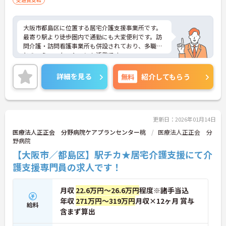
大阪市都島区に位置する居宅介護支援事業所です。
最寄り駅より徒歩圏内で通勤にも大変便利です。訪
問介護・訪問看護事業所も併設されており、多職種
とのコミュニケーションも活発です。
年間休日は120日以上！プライベートの時間も十分
に確保できます♪
詳細を見る
無料
紹介してもらう
ご興味がある方は是非一度マイナビまでお問い合わ
せください。さらに詳細などお伝えします！
更新日：2026年01月14日
医療法人正正会 分野病院ケアプランセンター桃
医療法人正正会 分
野病院
【大阪市／都島区】駅チカ★居宅介護支援にて介
護支援専門員の求人です！
月収
22.6万円～26.6万円
程度※諸手当込
年収
271万円～319万円
月収×12ヶ月 賞与
給料
含まず算出