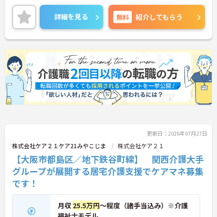
ご興味がある方には、面接対策ポイントなど、さら
に詳細をお話しいたしますのでお気軽にご相談くだ
詳細を見る
無料
紹介してもらう
さい。
更新日：2026年07月27日
株式会社ケア２１ケア21みやこじま
株式会社ケア２１
【大阪市都島区／地下鉄谷町線】 関西介護大手
グループが展開する居宅介護支援でケアマネ募集
です！
月収
25.5万円
～程度（諸手当込み）※介護
福祉士モデル