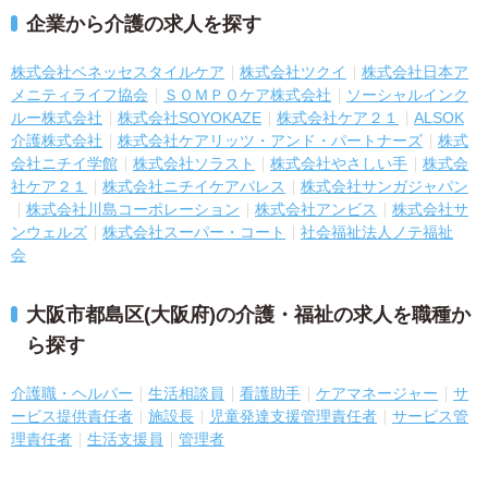
企業から介護の求人を探す
株式会社ベネッセスタイルケア
株式会社ツクイ
株式会社日本ア
メニティライフ協会
ＳＯＭＰＯケア株式会社
ソーシャルインク
ルー株式会社
株式会社SOYOKAZE
株式会社ケア２１
ALSOK
介護株式会社
株式会社ケアリッツ・アンド・パートナーズ
株式
会社ニチイ学館
株式会社ソラスト
株式会社やさしい手
株式会
社ケア２１
株式会社ニチイケアパレス
株式会社サンガジャパン
株式会社川島コーポレーション
株式会社アンビス
株式会社サ
ンウェルズ
株式会社スーパー・コート
社会福祉法人ノテ福祉
会
大阪市都島区(大阪府)の介護・福祉の求人を職種か
ら探す
介護職・ヘルパー
生活相談員
看護助手
ケアマネージャー
サ
ービス提供責任者
施設長
児童発達支援管理責任者
サービス管
理責任者
生活支援員
管理者