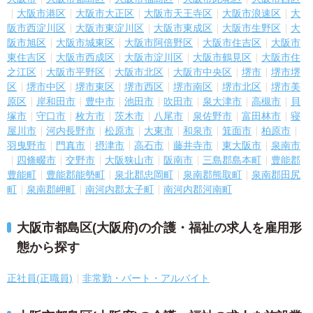
大阪市港区
大阪市大正区
大阪市天王寺区
大阪市浪速区
大
阪市西淀川区
大阪市東淀川区
大阪市東成区
大阪市生野区
大
阪市旭区
大阪市城東区
大阪市阿倍野区
大阪市住吉区
大阪市
東住吉区
大阪市西成区
大阪市淀川区
大阪市鶴見区
大阪市住
之江区
大阪市平野区
大阪市北区
大阪市中央区
堺市
堺市堺
区
堺市中区
堺市東区
堺市西区
堺市南区
堺市北区
堺市美
原区
岸和田市
豊中市
池田市
吹田市
泉大津市
高槻市
貝
塚市
守口市
枚方市
茨木市
八尾市
泉佐野市
富田林市
寝
屋川市
河内長野市
松原市
大東市
和泉市
箕面市
柏原市
羽曳野市
門真市
摂津市
高石市
藤井寺市
東大阪市
泉南市
四條畷市
交野市
大阪狭山市
阪南市
三島郡島本町
豊能郡
豊能町
豊能郡能勢町
泉北郡忠岡町
泉南郡熊取町
泉南郡田尻
町
泉南郡岬町
南河内郡太子町
南河内郡河南町
大阪市都島区(大阪府)の介護・福祉の求人を雇用形
態から探す
正社員(正職員)
非常勤・パート・アルバイト