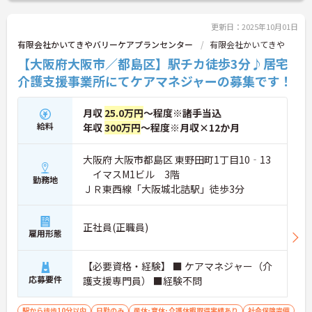
更新日：2025年10月01日
有限会社かいてきやバリーケアプランセンター
有限会社かいてきや
【大阪府大阪市／都島区】駅チカ徒歩3分♪居宅
介護支援事業所にてケアマネジャーの募集です！
月収
25.0万円
～程度※諸手当込
給料
年収
300万円
～程度※月収×12か月
大阪府 大阪市都島区 東野田町1丁目10‐13
イマスM1ビル 3階
勤務地
ＪＲ東西線「大阪城北詰駅」徒歩3分
正社員(正職員)
雇用形態
【必要資格・経験】 ■ ケアマネジャー（介
応募要件
護支援専門員） ■経験不問
駅から徒歩10分以内
日勤のみ
産休･育休･介護休暇取得実績あり
社会保険完備