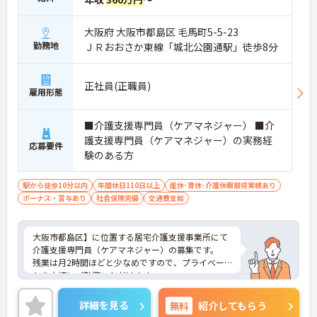
大阪府 大阪市都島区 毛馬町5-5-23
勤務地
ＪＲおおさか東線「城北公園通駅」徒歩8分
正社員(正職員)
雇用形態
■介護支援専門員（ケアマネジャー） ■介
護支援専門員（ケアマネジャー）の実務経
応募要件
験のある方
駅から徒歩10分以内
年間休日110日以上
産休･育休･介護休暇取得実績あり
ボーナス・賞与あり
社会保険完備
交通費支給
大阪市都島区】に位置する居宅介護支援事業所にて
介護支援専門員（ケアマネジャー）の募集です。
残業は月2時間ほどと少なめですので、プライベー
トを大切にご勤務いただけます。
ご興味ある方には、面接対策ポイントなど、さらに
詳細をお話しいたしますのでお気軽にご相談くださ
詳細を見る
無料
紹介してもらう
い！