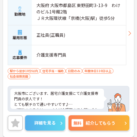
大阪府 大阪市都島区 東野田町3-13-9 わけ
のビル1号館2階
勤務地
ＪＲ大阪環状線「京橋(大阪)駅」徒歩5分
正社員(正職員)
雇用形態
介護支援専門員
応募要件
駅から徒歩10分以内
住宅手当・補助
日勤のみ
年間休日110日以上
社会保険完備
大阪市にございます、居宅介護支援にて介護支援専
門員の求人です！
とても駅チカで通いやすいです♪
ご興味のある方は、マイナビ介護職までお問い合わ
せください。
詳細を見る
無料
紹介してもらう