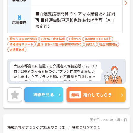
■介護支援専門員 ※ケアマネ業務あれば尚
可 ■普通自動車運転免許あれば尚可（ＡＴ
応募要件
限定可）
駅から徒歩10分以内
託児所・育児補助
日勤のみ
年間休日110日以上
資格取得サポート
産休･育休･介護休暇取得実績あり
高収入
社会保険完備
交通費支給
大阪市都島区に位置する介護老人保健施設です。3フ
ロア100名の入所者様のケアプラン作成をお任せい
たします。ケアプランを基に在宅復帰を目指します
ので、責任あるやりがいのある職場です。ＪＲ桜ノ
宮駅から徒歩5分の立地で毎日の通勤にも大変便利
です。年間休日110日あり、メリハリつけてお仕事
詳細を見る
無料
紹介してもらう
できます。ご興味のある方には、面接対策ポイント
など、さらに詳細をお話しいたしますのでお気軽に
ご相談ください！
更新日：2026年05月17日
株式会社ケア２１ケア21みやこじま
株式会社ケア２１