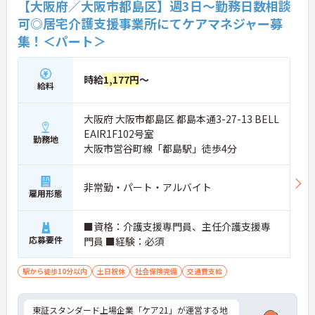
【大阪府／大阪市都島区】週3日～勤務日数相談
可◎居宅介護支援事業所にてケアマネジャー募
集！＜パート＞
時給
1,177円
～
給料
大阪府 大阪市都島区 都島本通3-27-13 BELL
EAIR1F102号室
勤務地
大阪市営谷町線「都島駅」徒歩4分
非常勤・パート・アルバイト
雇用形態
■資格：介護支援専門員、主任介護支援専
応募要件
門員 ■経験：必須
駅から徒歩10分以内
土日祝休
社会保険完備
交通費支給
東証スタンダード上場企業「ケア21」が運営する地