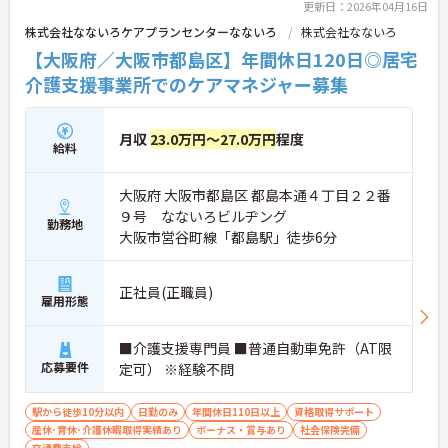
更新日：2026年04月16日
株式会社なないろケアプランセンターなないろ
株式会社なないろ
【大阪府／大阪市都島区】年間休日120日◎居宅
介護支援事業所でのケアマネジャー募集
月収
23.0万円～27.0万円
程度
給料
大阪府 大阪市都島区 都島本通４丁目２２番
９号 なないろビルヂング
勤務地
大阪市営谷町線「都島駅」徒歩6分
正社員(正職員)
雇用形態
■介護支援専門員 ■普通自動車免許（AT限
応募要件
定可） ※経験不問
駅から徒歩10分以内
日勤のみ
年間休日110日以上
資格取得サポート
産休･育休･介護休暇取得実績あり
ボーナス・賞与あり
社会保険完備
交通費支給