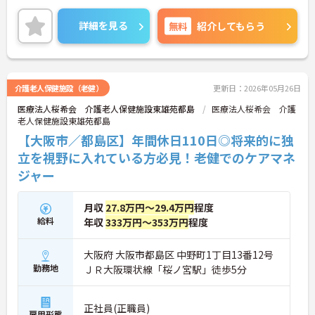
て各サービスのスタッフから幹部社員まで教育研修
を行っています。
詳細を見る
無料
紹介してもらう
ご興味ある方には、面接対策ポイントなど、詳細を
お話しいたしますのでお気軽にご相談ください。
介護老人保健施設（老健）
更新日：2026年05月26日
医療法人桜希会 介護老人保健施設東雄苑都島
医療法人桜希会 介護
老人保健施設東雄苑都島
【大阪市／都島区】年間休日110日◎将来的に独
立を視野に入れている方必見！老健でのケアマネ
ジャー
月収
27.8万円～29.4万円
程度
給料
年収
333万円～353万円
程度
大阪府 大阪市都島区 中野町1丁目13番12号
勤務地
ＪＲ大阪環状線「桜ノ宮駅」徒歩5分
正社員(正職員)
雇用形態