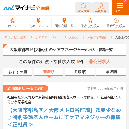
0
0
求人検索
会員登録
メニュー
ホーム
初めての方へ
面談会場一覧
保存した求人
最近見た求人
マイナビ介護職
ケアマネージャー
大阪府
大阪市都島区
大阪府の
大阪市都島区(大阪府)のケアマネージャー
の求人・転職一覧
9
この条件の介護・福祉求人数
非公開求人
件 ＋
おすすめ順
新着順
月収順
年収順
特別養護老人ホーム（特養）
更新日：2026年07月31日
社会福祉法人青野ケ原福祉会特別養護老人ホーム青都荘
社会福祉法人
青野ケ原福祉会
【大阪市都島区／大阪メトロ谷町線】残業少なめ
♪特別養護老人ホームにてケアマネジャーの募集
＜正社員＞