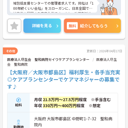
域包括支援センターでの管理者求人です。同社は「1
00年続くいい会社」をスローガンに、日本全国で福
祉事業を展開する安定企業です。また、映画割引や
提携ホテルの割引などが利用できる組合制度や、毎
年お誕生日プレゼントが贈られるなど、ユニークで
詳細を見る
無料
紹介してもらう
充実した福利厚生が魅力です。ご興味のある方は詳
細等をお伝えしますので、お気軽にお問い合わせく
ださい。
その他
更新日：2026年04月17日
医療法人尽生会 聖和病院セイワケアプランセンター
医療法人尽生
会 聖和病院
【大阪府／大阪市都島区】福利厚生・各手当充実
◎ケアプランセンターでケアマネジャーの募集で
す♪
月収
21.5万円～27.5万円
程度 ※手当含む
給料
年収
330万円～400万円
程度 ※想定
大阪府 大阪市都島区 中野町1-7-32 聖和病
院内
勤務地