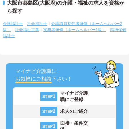
大阪市都島区(大阪府)の介護・福祉の求人を資格か
ら探す
介護福祉士
社会福祉士
介護職員初任者研修（ホームヘルパー2
級）
社会福祉主事
実務者研修（ホームヘルパー1級）
精神保健
福祉士
マイナビ介護職に
お気軽にご相談
下さい！
マイナビ介護
1
STEP
職にご登録
2
求人のご紹介
STEP
面接・条件交
3
STEP