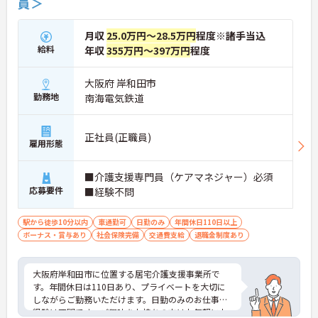
員＞
月収
25.0万円～28.5万円
程度※諸手当込
給料
年収
355万円～397万円
程度
大阪府 岸和田市
勤務地
南海電気鉄道
正社員(正職員)
雇用形態
■介護支援専門員（ケアマネジャー）必須
応募要件
■経験不問
駅から徒歩10分以内
車通勤可
日勤のみ
年間休日110日以上
ボーナス・賞与あり
社会保険完備
交通費支給
退職金制度あり
大阪府岸和田市に位置する居宅介護支援事業所で
す。年間休日は110日あり、プライベートを大切に
しながらご勤務いただけます。日勤のみのお仕事で
経験は不問です。ご興味をお持ちの方はお気軽にお