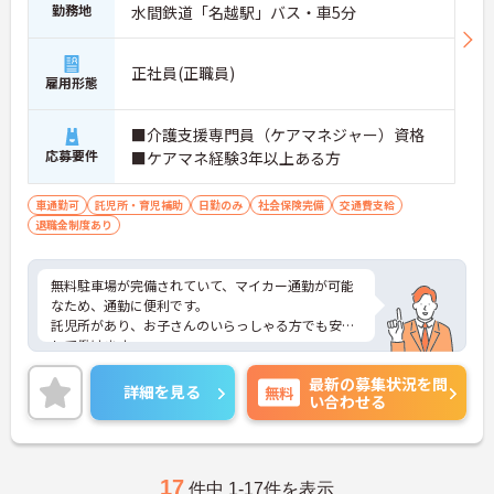
勤務地
水間鉄道「名越駅」バス・車5分
正社員(正職員)
雇用形態
■介護支援専門員（ケアマネジャー）資格
応募要件
■ケアマネ経験3年以上ある方
車通勤可
託児所・育児補助
日勤のみ
社会保険完備
交通費支給
退職金制度あり
無料駐車場が完備されていて、マイカー通勤が可能
なため、通勤に便利です。
託児所があり、お子さんのいらっしゃる方でも安心
して働けます。
ご興味がある方には、面接対策ポイントなど、さら
最新の募集状況を問
に詳細をお話しいたしますのでお気軽にご相談くだ
詳細を見る
無料
い合わせる
さい。
17
件中 1-17件を表示