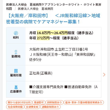
医療法人大植会 葛城病院ケアプランセンターホワイト・ ホワイト東岸
和田
医療法人大植会 葛城病院
【大阪府／岸和田市】 ＜JR阪和線沿線＞地域
密着型の病院でケアマネジャー募集！
月収
16.8万円～26.4万円
程度（諸手当込）
給料
年収
272万円
～程度（諸手当込）
大阪府 岸和田市 土生町二丁目33番1号
ＪＲ阪和線(天王寺－和歌山)「東岸和田駅」
勤務地
徒歩5分
正社員(正職員)
雇用形態
■介護支援専門員免許 ■普通自動車免許（A
応募要件
T限定可）
駅から徒歩10分以内
車通勤可
研修制度あり
産休･育休･介護休暇取得実績あり
社会保険完備
交通費支給
退職金制度あり