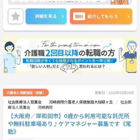
トとのメリハリのある働き方が可能です。また、福
利厚生が充実しています。働きやすい環境が整って
おり、安心して長くご勤務いただけます。
詳細を見る
無料
紹介してもらう
ご興味のある方には、面接対策ポイントなど、さら
に詳細をご案内しますのでお気軽にご相談くださ
い！
介護老人保健施設（老健）
更新日：2026年05月26日
社会医療法人慈薫会 河崎病院介護老人保健施設大阪緑ヶ丘
社会医
療法人慈薫会 河崎病院
【大阪府／岸和田市】0歳から利用可能な託児所
や無料駐車場あり♪ケアマネジャー募集です《常
勤》