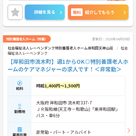
ご興味のある方は、マイナビ介護職までお問い合わ
せください。
詳細を見る
無料
紹介してもらう
特別養護老人ホーム（特養）
更新日：2026年04月09日
社会福祉法人レーベンダンク特別養護老人ホーム岸和田天神山荘
社会
福祉法人レーベンダンク
【岸和田市流木町】週1からOK◎特別養護老人ホ
ームのケアマネジャーの求人です！＜非常勤＞
時給
1,400円～1,500円
給料
大阪府 岸和田市 流木町337-7
ＪＲ阪和線(天王寺－和歌山)「東岸和田駅」
勤務地
バス・車6分
非常勤・パート・アルバイト
雇用形態