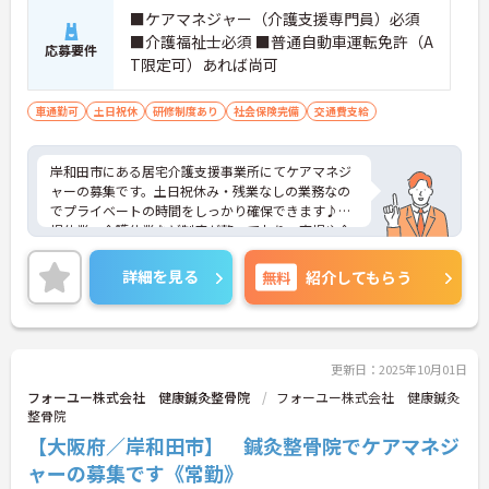
■ケアマネジャー（介護支援専門員）必須
■介護福祉士必須 ■普通自動車運転免許（A
応募要件
T限定可）あれば尚可
車通勤可
土日祝休
研修制度あり
社会保険完備
交通費支給
岸和田市にある居宅介護支援事業所にてケアマネジ
ャーの募集です。土日祝休み・残業なしの業務なの
でプライベートの時間をしっかり確保できます♪育
児休業・介護休業など制度が整っており、育児や介
護をしながらでも働きやすい職場です◎ご興味ある
方は面接ポイントをお伝えしますので、お気軽にご
詳細を見る
無料
紹介してもらう
連絡ください。
更新日：2025年10月01日
フォーユー株式会社 健康鍼灸整骨院
フォーユー株式会社 健康鍼灸
整骨院
【大阪府／岸和田市】 鍼灸整骨院でケアマネジ
ャーの募集です《常勤》