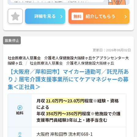
細をお話致しますのでお気軽にご相談ください。
詳細を見る
無料
紹介してもらう
募集停止
更新日：2026年06月02日
社会医療法人慈薫会 介護老人保健施設大阪緑ヶ丘ケアプランセンター大
阪緑ヶ丘
社会医療法人慈薫会 介護老人保健施設大阪緑ヶ丘
【大阪府／岸和田市】マイカー通勤可／託児所あ
り♪居宅介護支援事業所にてケアマネジャーの募
集＜正社員＞
月収
21.0万円～23.0万円
程度※経験・資格
による
給料
年収
350万円～350万円
程度※他施設で介護
支援専門員経験3年以上・諸手当含む
大阪府 岸和田市 流木町668-1