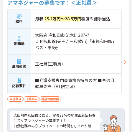
アマネジャーの募集です！＜正社員＞
月収
25.2万円～28.5万円
程度※諸手当込
給料
大阪府 岸和田市 流木町337-7
ＪＲ阪和線(天王寺－和歌山)「東岸和田駅」
勤務地
バス・車6分
正社員(正職員)
雇用形態
■介護支援専門員資格お持ちの方 ■普通自
応募要件
動車免許（AT限定可）
車通勤可
日勤のみ
社会保険完備
大阪府岸和田市にある、定員39名の地域密着型特養
にてケアマネジャーの募集です！
日勤勤務のみ◎プライベートの時間もしっかり確保
できます★