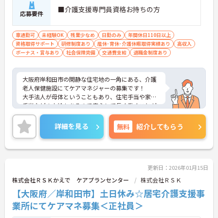
■介護支援専門員資格お持ちの方
応募要件
車通勤可
未経験OK
残業少なめ
日勤のみ
年間休日110日以上
資格取得サポート
研修制度あり
産休･育休･介護休暇取得実績あり
高収入
ボーナス・賞与あり
社会保険完備
交通費支給
退職金制度あり
大阪府岸和田市の閑静な住宅地の一角にある、介護
老人保健施設にてケアマネジャーの募集です！
大手法人が母体ということもあり、住宅手当や家族
手当などの支給もあるので安心して長く働くことが
出来る環境が整っています。残業も少なめです◎
興味をお持ちの方はお気軽にお問い合わせ下さい！
詳細を見る
無料
紹介してもらう
更新日：2026年01月15日
株式会社ＲＳＫかえで ケアプランセンター
株式会社ＲＳＫ
【大阪府／岸和田市】土日休み☆居宅介護支援事
業所にてケアマネ募集＜正社員＞