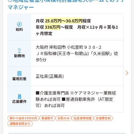
マネジャー
月収
25.0万円～30.0万円
程度
年収
336万円
～程度 月収×12ヶ月＋賞与2
給料
ヶ月想定
大阪府 岸和田市 小松里町９３８-２
ＪＲ阪和線(天王寺－和歌山)「久米田駅」徒
勤務地
歩5分
正社員(正職員)
雇用形態
■介護支援専門員 ※ケアマネジャー業務経
験あれば尚可 ■普通自動車免許（AT限定
応募要件
可）あれば尚可
駅から徒歩10分以内
車通勤可
日勤のみ
社会保険完備
交通費支給
退職金制度あり