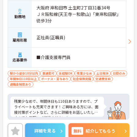
大阪府 岸和田市 土生町2丁目31番34号
ＪＲ阪和線(天王寺－和歌山)「東岸和田駅」
勤務地
徒歩3分
正社員(正職員)
雇用形態
■介護支援専門員
応募要件
駅から徒歩10分以内
車通勤可
未経験OK
残業少なめ
土日祝休
日勤のみ
年間休日110日以上
ボーナス・賞与あり
社会保険完備
交通費支給
退職金制度あり
残業少なめで、年間休日も110日ありますので、プ
ライベートも充実できます！ご興味ある方には、面
接対策ポイントなど、さらに詳細をお話しいたしま
すのでお気軽にご相談ください！
詳細を見る
無料
紹介してもらう