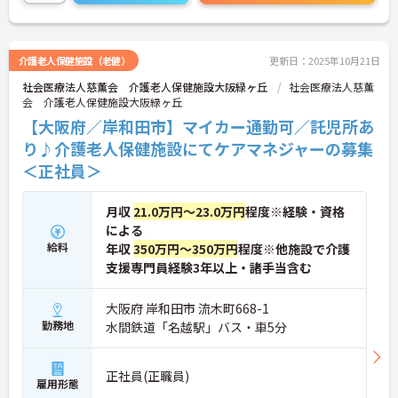
介護老人保健施設（老健）
更新日：2025年10月21日
社会医療法人慈薫会 介護老人保健施設大阪緑ヶ丘
社会医療法人慈薫
会 介護老人保健施設大阪緑ヶ丘
【大阪府／岸和田市】マイカー通勤可／託児所あ
り♪介護老人保健施設にてケアマネジャーの募集
＜正社員＞
月収
21.0万円～23.0万円
程度※経験・資格
による
給料
年収
350万円～350万円
程度※他施設で介護
支援専門員経験3年以上・諸手当含む
大阪府 岸和田市 流木町668-1
勤務地
水間鉄道「名越駅」バス・車5分
正社員(正職員)
雇用形態