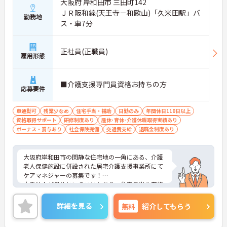
大阪府 岸和田市 三田町142
ＪＲ阪和線(天王寺－和歌山)「久米田駅」バ
勤務地
ス・車7分
正社員(正職員)
雇用形態
■介護支援専門員資格お持ちの方
応募要件
車通勤可
残業少なめ
住宅手当・補助
日勤のみ
年間休日110日以上
資格取得サポート
研修制度あり
産休･育休･介護休暇取得実績あり
ボーナス・賞与あり
社会保険完備
交通費支給
退職金制度あり
大阪府岸和田市の閑静な住宅地の一角にある、介護
老人保健施設に併設された居宅介護支援事業所にて
ケアマネジャーの募集です！
大手法人が母体ということもあり、住宅手当や家族
手当などの支給もあるので安心して長く働くことが
出来る環境が整っています。
詳細を見る
無料
紹介してもらう
17時台定時、年間休日は110日あり、メリハリのあ
る勤務が可能です。