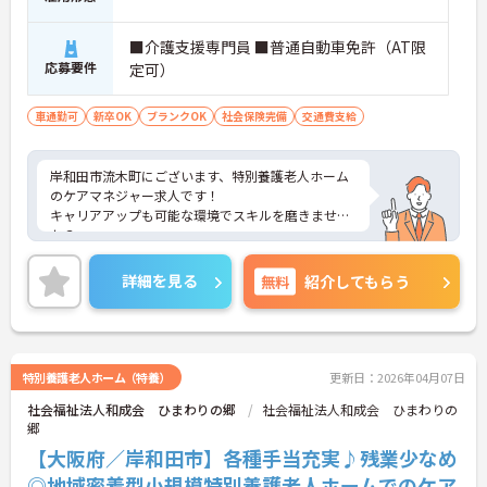
■介護支援専門員 ■普通自動車免許（AT限
応募要件
定可）
車通勤可
新卒OK
ブランクOK
社会保険完備
交通費支給
岸和田市流木町にございます、特別養護老人ホーム
のケアマネジャー求人です！
キャリアアップも可能な環境でスキルを磨きません
か？
ご興味のある方は、マイナビ介護職までお問い合わ
せください。
詳細を見る
無料
紹介してもらう
特別養護老人ホーム（特養）
更新日：2026年04月07日
社会福祉法人和成会 ひまわりの郷
社会福祉法人和成会 ひまわりの
郷
【大阪府／岸和田市】各種手当充実♪残業少なめ
◎地域密着型小規模特別養護老人ホームでのケア