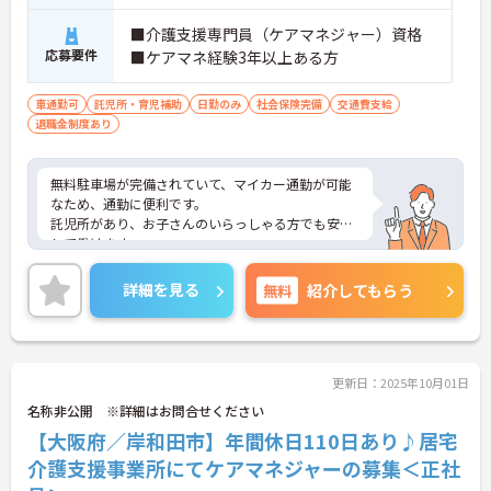
■介護支援専門員（ケアマネジャー）資格
応募要件
■ケアマネ経験3年以上ある方
車通勤可
託児所・育児補助
日勤のみ
社会保険完備
交通費支給
退職金制度あり
無料駐車場が完備されていて、マイカー通勤が可能
なため、通勤に便利です。
託児所があり、お子さんのいらっしゃる方でも安心
して働けます。
ご興味がある方には、面接対策ポイントなど、さら
に詳細をお話しいたしますのでお気軽にご相談くだ
詳細を見る
無料
紹介してもらう
さい。
更新日：2025年10月01日
名称非公開 ※詳細はお問合せください
【大阪府／岸和田市】年間休日110日あり♪居宅
介護支援事業所にてケアマネジャーの募集＜正社