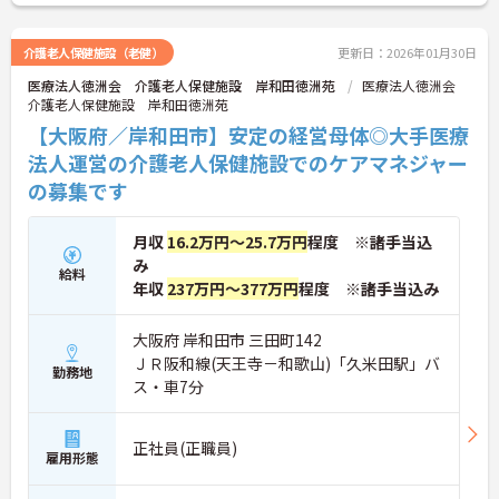
興味をお持ちの方はお気軽にお問い合わせ下さい！
介護老人保健施設（老健）
更新日：2026年01月30日
医療法人徳洲会 介護老人保健施設 岸和田徳洲苑
医療法人徳洲会
介護老人保健施設 岸和田徳洲苑
【大阪府／岸和田市】安定の経営母体◎大手医療
法人運営の介護老人保健施設でのケアマネジャー
の募集です
月収
16.2万円～25.7万円
程度 ※諸手当込
み
給料
年収
237万円～377万円
程度 ※諸手当込み
大阪府 岸和田市 三田町142
ＪＲ阪和線(天王寺－和歌山)「久米田駅」バ
勤務地
ス・車7分
正社員(正職員)
雇用形態