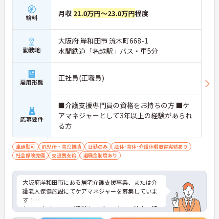
月収
21.0万円～23.0万円
程度
給料
大阪府 岸和田市 流木町668-1
勤務地
水間鉄道「名越駅」バス・車5分
正社員(正職員)
雇用形態
■介護支援専門員の資格をお持ちの方 ■ケ
アマネジャーとして3年以上の経験があられ
応募要件
る方
車通勤可
託児所・育児補助
日勤のみ
産休･育休･介護休暇取得実績あり
社会保険完備
交通費支給
退職金制度あり
大阪府岸和田市にある居宅介護支援事業、または介
護老人保健施設にてケアマネジャーを募集していま
す！
ケアマネジャーのご経験を、ぜひこちらの法人で活
かしてみませんか◎