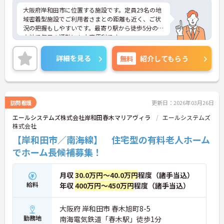
大阪府岸和田市に位置する施設です。定員29名の地
域密着型施設でご利用者さまとの距離も近く、ご状
況の把握もしやすいです。最寄り駅から徒歩5分の好
立地で毎日の通勤にも大変便利です。
ご興味ある方には、面接対策ポイントなど、さらに
詳細をお話しいたしますのでお気軽にご相談くださ
詳細を見る
無料
紹介してもらう
い！
訪問看護
更新日：2026年03月26日
エールシステムズ株式会社岸和田春木マリアヴィラ
エールシステムズ
株式会社
【岸和田市／南海線】 住宅型の有料老人ホーム
でホーム長候補募集！
月収
30.0万円～40.0万円
程度（諸手当込）
給料
年収
400万円～450万円
程度（諸手当込）
大阪府 岸和田市 春木旭町8-5
勤務地
南海電気鉄道「春木駅」徒歩1分