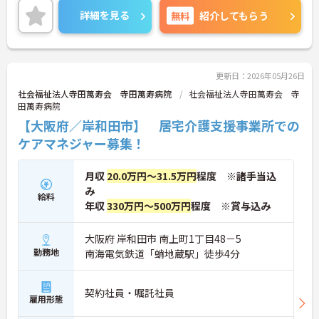
ご興味ある方には、面接対策ポイントなど、詳細を
詳細を見る
無料
紹介してもらう
お話しいたしますのでお気軽にご相談ください。
更新日：2026年05月26日
社会福祉法人寺田萬寿会 寺田萬寿病院
社会福祉法人寺田萬寿会 寺
田萬寿病院
【大阪府／岸和田市】 居宅介護支援事業所での
ケアマネジャー募集！
月収
20.0万円～31.5万円
程度 ※諸手当込
み
給料
年収
330万円～500万円
程度 ※賞与込み
大阪府 岸和田市 南上町1丁目48－5
勤務地
南海電気鉄道「蛸地蔵駅」徒歩4分
契約社員・嘱託社員
雇用形態