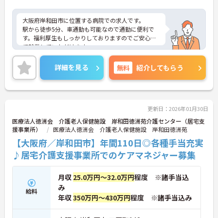
大阪府岸和田市に位置する病院での求人です。
駅から徒歩5分、車通勤も可能なので通勤に便利で
す。福利厚生もしっかりしておりますのでご安心し
て就業していただけます。
ご興味のある方はお気軽にご連絡ください。
詳細を見る
無料
紹介してもらう
更新日：2026年01月30日
医療法人徳洲会 介護老人保健施設 岸和田徳洲苑介護センター（居宅支
援事業所）
医療法人徳洲会 介護老人保健施設 岸和田徳洲苑
【大阪府／岸和田市】年間110日◎各種手当充実
♪居宅介護支援事業所でのケアマネジャー募集
月収
25.0万円～32.0万円
程度 ※諸手当込
み
給料
年収
350万円～430万円
程度 ※諸手当込み