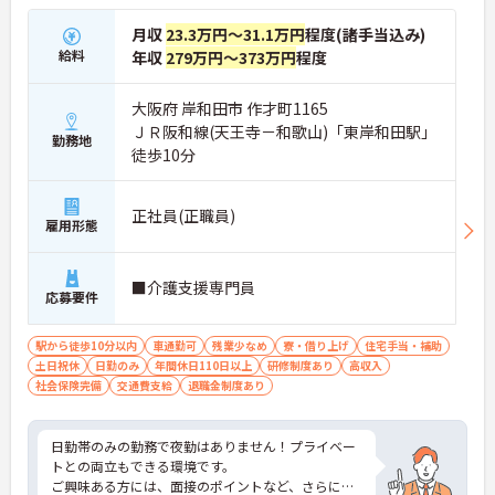
月収
23.3万円～31.1万円
程度(諸手当込み)
給料
年収
279万円～373万円
程度
大阪府 岸和田市 作才町1165
ＪＲ阪和線(天王寺－和歌山)「東岸和田駅」
勤務地
徒歩10分
正社員(正職員)
雇用形態
■介護支援専門員
応募要件
駅から徒歩10分以内
車通勤可
残業少なめ
寮・借り上げ
住宅手当・補助
土日祝休
日勤のみ
年間休日110日以上
研修制度あり
高収入
社会保険完備
交通費支給
退職金制度あり
日勤帯のみの勤務で夜勤はありません！プライベー
トとの両立もできる環境です。
ご興味ある方には、面接のポイントなど、さらに詳