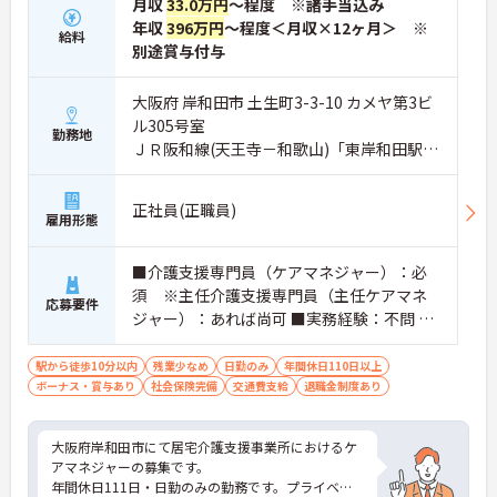
月収
33.0万円
～程度 ※諸手当込み
年収
396万円
～程度＜月収×12ヶ月＞ ※
給料
別途賞与付与
大阪府 岸和田市 土生町3-3-10 カメヤ第3ビ
ル305号室
勤務地
ＪＲ阪和線(天王寺－和歌山)「東岸和田駅」
徒歩5分
正社員(正職員)
雇用形態
■介護支援専門員（ケアマネジャー）：必
須 ※主任介護支援専門員（主任ケアマネ
応募要件
ジャー）：あれば尚可 ■実務経験：不問 ※
PCスキル：Excel・Wordなど
駅から徒歩10分以内
残業少なめ
日勤のみ
年間休日110日以上
ボーナス・賞与あり
社会保険完備
交通費支給
退職金制度あり
大阪府岸和田市にて居宅介護支援事業所におけるケ
アマネジャーの募集です。
年間休日111日・日勤のみの勤務です。プライベー