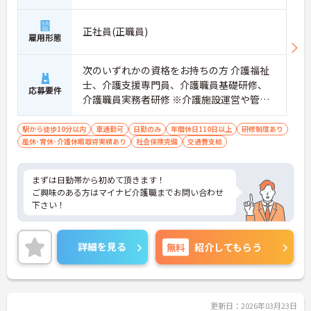
正社員(正職員)
雇用形態
次のいずれかの資格をお持ちの方 介護福祉
士、介護支援専門員、介護職員基礎研修、
応募要件
介護職員実務者研修 ※介護施設運営や管理
職経験がある方歓迎
駅から徒歩10分以内
車通勤可
日勤のみ
年間休日110日以上
研修制度あり
産休･育休･介護休暇取得実績あり
社会保険完備
交通費支給
まずは日勤帯から初めて頂きます！
ご興味のある方はマイナビ介護職までお問い合わせ
下さい！
詳細を見る
無料
紹介してもらう
更新日：2026年03月23日