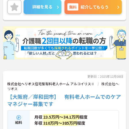
です♪
詳細を見る
無料
紹介してもらう
ご興味のある方には、面接対策ポイントなど、さら
に詳細をご案内しますのでお気軽にご相談くださ
い！
更新日：2025年12月08日
株式会社ヘリオス住宅型有料老人ホーム アルコイリスⅡ
株式会社ヘ
リオス
【大阪府／岸和田市】 有料老人ホームでのケア
マネジャー募集です
月収
23.5万円～34.1万円
程度
給料
年収
310万円～385万円
程度