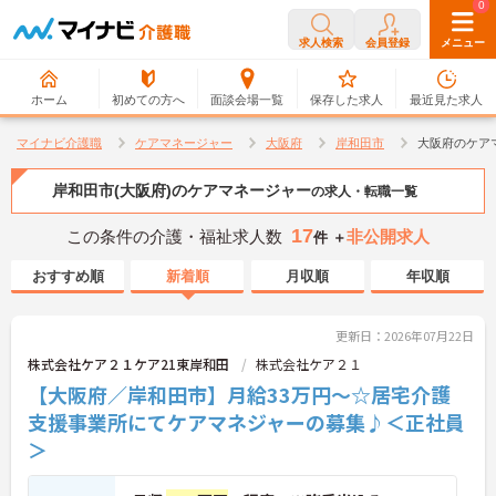
0
0
求人検索
会員登録
メニュー
ホーム
初めての方へ
面談会場一覧
保存した求人
最近見た求人
マイナビ介護職
ケアマネージャー
大阪府
岸和田市
大阪府のケア
岸和田市(大阪府)のケアマネージャー
の求人・転職一覧
17
この条件の介護・福祉求人数
非公開求人
件 ＋
おすすめ順
新着順
月収順
年収順
更新日：2026年07月22日
株式会社ケア２１ケア21東岸和田
株式会社ケア２１
【大阪府／岸和田市】月給33万円～☆居宅介護
支援事業所にてケアマネジャーの募集♪＜正社員
＞