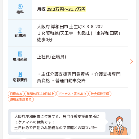
月収
28.2万円～31.7万円
給料
大阪府 岸和田市 土生町3-3-8-202
ＪＲ阪和線(天王寺－和歌山)「東岸和田駅」
勤務地
徒歩0分
正社員(正職員)
雇用形態
・主任介護支援専門員資格 ・介護支援専門
応募要件
員資格 ・普通自動車免許
日勤のみ
年間休日110日以上
ボーナス・賞与あり
社会保険完備
退職金制度あり
大阪府岸和田市に位置する、居宅介護支援事業所に
てケアマネの募集です！
土日休みで日勤のみ勤務なので家庭との両立が叶い
ます☆
また、駅から徒歩5分の立地なので、通勤らくらく