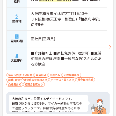
給料
大阪府 和泉市 伯太町2丁目1番13号
ＪＲ阪和線(天王寺－和歌山)「和泉府中駅」
勤務地
徒歩9分
正社員(正職員)
雇用形態
■介護福祉士 ■運転免許(AT限定可) ■生活
相談員の経験必須 ■一般的なPCスキルのあ
応募要件
る方歓迎
駅から徒歩10分以内
車通勤可
日勤のみ
研修制度あり
産休･育休･介護休暇取得実績あり
ボーナス・賞与あり
社会保険完備
交通費支給
退職金制度あり
大阪府和泉市に位置するデイサービスです。
最寄り駅からは徒歩9分、マイカー通勤も可能なの
で通勤ラクラクです。昇給や賞与制度があるため、
頑張りが評価されて職員に還元される体制です。