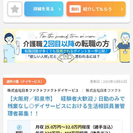
ご興味のある方には、面接対策ポイントなど、さら
に詳細をお話しいたしますのでお気軽にご相談くだ
詳細を見る
無料
紹介してもらう
さい！
通所介護（デイサービス）
更新日：2025年10月01日
株式会社日本ファクトファクトデイサービス
株式会社日本ファクト
【大阪府／和泉市】 経験者大歓迎♪日勤のみで
残業なし◎デイサービスにおける生活相談員兼管
理者募集！！
月収
25.0万円～32.0万円
程度（諸手当込）
給料