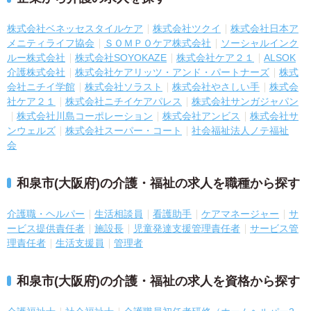
株式会社ベネッセスタイルケア
株式会社ツクイ
株式会社日本ア
メニティライフ協会
ＳＯＭＰＯケア株式会社
ソーシャルインク
ルー株式会社
株式会社SOYOKAZE
株式会社ケア２１
ALSOK
介護株式会社
株式会社ケアリッツ・アンド・パートナーズ
株式
会社ニチイ学館
株式会社ソラスト
株式会社やさしい手
株式会
社ケア２１
株式会社ニチイケアパレス
株式会社サンガジャパン
株式会社川島コーポレーション
株式会社アンビス
株式会社サ
ンウェルズ
株式会社スーパー・コート
社会福祉法人ノテ福祉
会
和泉市(大阪府)の介護・福祉の求人を職種から探す
介護職・ヘルパー
生活相談員
看護助手
ケアマネージャー
サ
ービス提供責任者
施設長
児童発達支援管理責任者
サービス管
理責任者
生活支援員
管理者
和泉市(大阪府)の介護・福祉の求人を資格から探す