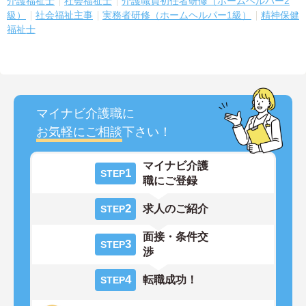
介護福祉士
社会福祉士
介護職員初任者研修（ホームヘルパー2
級）
社会福祉主事
実務者研修（ホームヘルパー1級）
精神保健
福祉士
マイナビ介護職に
お気軽にご相談
下さい！
マイナビ介護
1
STEP
職にご登録
2
求人のご紹介
STEP
面接・条件交
3
STEP
渉
4
転職成功！
STEP