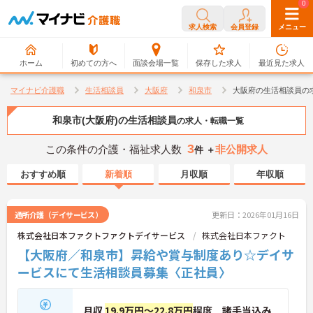
0
0
求人検索
会員登録
メニュー
ホーム
初めての方へ
面談会場一覧
保存した求人
最近見た求人
マイナビ介護職
生活相談員
大阪府
和泉市
大阪府の生活相談員の
和泉市(大阪府)の生活相談員
の求人・転職一覧
3
この条件の介護・福祉求人数
非公開求人
件 ＋
おすすめ順
新着順
月収順
年収順
通所介護（デイサービス）
更新日：2026年01月16日
株式会社日本ファクトファクトデイサービス
株式会社日本ファクト
【大阪府／和泉市】昇給や賞与制度あり☆デイサ
ービスにて生活相談員募集〈正社員〉
月収
19.9万円～22.8万円
程度 諸手当込み