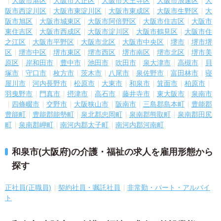
大阪市港区
大阪市大正区
大阪市天王寺区
大阪市浪速区
大
阪市西淀川区
大阪市東淀川区
大阪市東成区
大阪市生野区
大
阪市旭区
大阪市城東区
大阪市阿倍野区
大阪市住吉区
大阪市
東住吉区
大阪市西成区
大阪市淀川区
大阪市鶴見区
大阪市住
之江区
大阪市平野区
大阪市北区
大阪市中央区
堺市
堺市堺
区
堺市中区
堺市東区
堺市西区
堺市南区
堺市北区
堺市美
原区
岸和田市
豊中市
池田市
吹田市
泉大津市
高槻市
貝
塚市
守口市
枚方市
茨木市
八尾市
泉佐野市
富田林市
寝
屋川市
河内長野市
松原市
大東市
和泉市
箕面市
柏原市
羽曳野市
門真市
摂津市
高石市
藤井寺市
東大阪市
泉南市
四條畷市
交野市
大阪狭山市
阪南市
三島郡島本町
豊能郡
豊能町
豊能郡能勢町
泉北郡忠岡町
泉南郡熊取町
泉南郡田尻
町
泉南郡岬町
南河内郡太子町
南河内郡河南町
和泉市(大阪府)の介護・福祉の求人を雇用形態から
探す
正社員(正職員)
契約社員・嘱託社員
非常勤・パート・アルバイ
ト