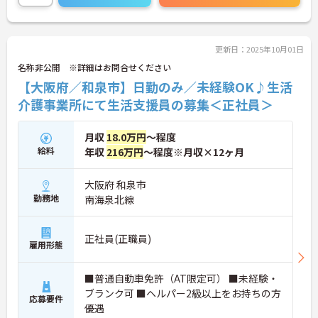
す。
ご興味がある方は是非一度マイナビコメディカルま
でお問い合わせ下さい！！
更新日：2025年10月01日
名称非公開 ※詳細はお問合せください
【大阪府／和泉市】日勤のみ／未経験OK♪生活
介護事業所にて生活支援員の募集＜正社員＞
月収
18.0万円
～程度
給料
年収
216万円
～程度※月収×12ヶ月
大阪府 和泉市
勤務地
南海泉北線
正社員(正職員)
雇用形態
■普通自動車免許（AT限定可） ■未経験・
ブランク可 ■ヘルパー2級以上をお持ちの方
応募要件
優遇