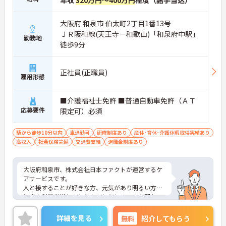
年収
320万円～400万円
程度（諸手当込）
大阪府 和泉市 伯太町2丁目1番13号
ＪＲ阪和線(天王寺－和歌山)「和泉府中駅」
勤務地
徒歩9分
正社員(正職員)
雇用形態
■介護福祉士免許 ■普通自動車免許（ＡＴ
応募要件
限定可）必須
駅から徒歩10分以内
車通勤可
研修制度あり
産休･育休･介護休暇取得実績あり
高収入
社会保険完備
交通費支給
退職金制度あり
大阪府和泉市、株式会社日本ファクトが運営するケ
アサービスです。
人と接することが好きな方、元気があり明るい方大
歓迎♪利用者様おひとりおひとりとじっくり関わ
り、関係を築きながらケアを行うことができるやり
がいのあるお仕事です。
詳細を見る
無料
紹介してもらう
スタッフ同士も仲が良くチームワークもある職場で