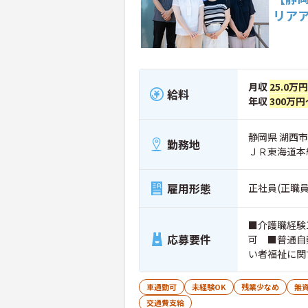
リア
月収
25.0万円
給料
年収
300万円
静岡県 湖西市 
勤務地
ＪＲ東海道本
雇用形態
正社員(正職員
■介護職経験
応募要件
可 ■普通自
い者福祉に関
車通勤可
未経験OK
残業少なめ
無資
交通費支給