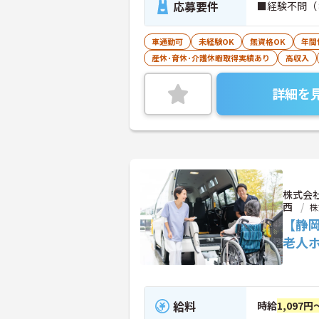
応募要件
■経験不問（
車通勤可
未経験OK
無資格OK
年間
産休･育休･介護休暇取得実績あり
高収入
詳細を
株式会
西
株
【静
老人
給料
時給
1,097円