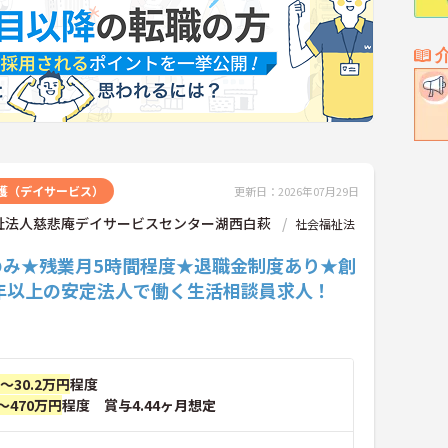
護（デイサービス）
更新日：2026年07月29日
祉法人慈悲庵デイサービスセンター湖西白萩
社会福祉法
のみ★残業月5時間程度★退職金制度あり★創
0年以上の安定法人で働く生活相談員求人！
円～30.2万円
程度
～470万円
程度 賞与4.44ヶ月想定