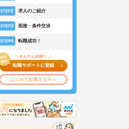
2
求人のご紹介
STEP
3
面接・条件交渉
STEP
4
転職成功！
STEP
転職サポートに登録
はじめて転職する方へ