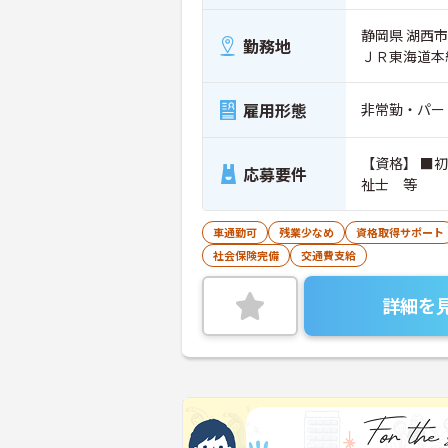
静岡県 湖西市
勤務地
ＪＲ東海道本
雇用形態
非常勤・パー
【資格】 ■初
応募要件
祉士 等
車通勤可
残業少なめ
資格取得サポート
社会保険完備
交通費支給
詳細を