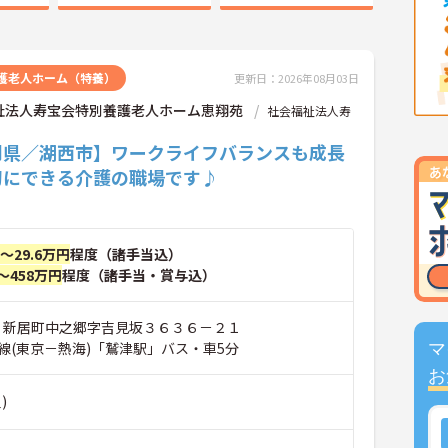
護老人ホーム（特養）
更新日：2026年08月03日
祉法人寿宝会特別養護老人ホーム恵翔苑
社会福祉法人寿
岡県／湖西市】ワークライフバランスも成長
切にできる介護の職場です♪
円～29.6万円
程度（諸手当込）
～458万円
程度（諸手当・賞与込）
市 新居町中之郷字吉見坂３６３６－２１
線(東京－熱海)「鷲津駅」バス・車5分
マ
お
)