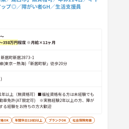
アップ◎／障がい者GH／生活支援員
～
～358万円
程度 ※月給×12ヶ月
新居町新居2873-1
線(東京－熱海)「新居町駅」徒歩20分
)
1年以上（無資格可）■福祉資格有る方は未経験でも
動車免許(AT限定可) ※実務経験2年以上の方、障が
する経験をお持ちの方大歓迎
格OK
年間休日110日以上
ブランクOK
社会保険完備