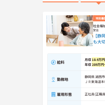
特別養
社会福
宝会
【静
も大
月収
18.9万
給料
年収
289万円
静岡県 湖西
勤務地
ＪＲ東海道本
雇用形態
正社員(正職員