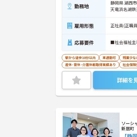
静岡県 湖西市 
勤務地
天竜浜名湖鉄
雇用形態
正社員(正職員
応募要件
■社会福祉主
駅から徒歩10分以内
車通勤可
残業少な
産休･育休･介護休暇取得実績あり
社会保険
詳細を
ソーシ
新居町
【静