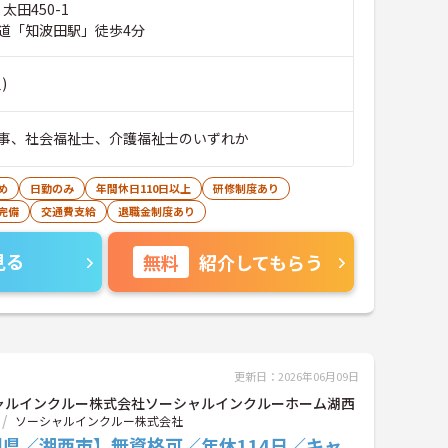
太田450-1
道「知波田駅」徒歩4分
)
事、社会福祉士、介護福祉士のいずれか
め
日勤のみ
年間休日110日以上
研修制度あり
完備
交通費支給
退職金制度あり
見る
無料
紹介してもらう
更新日：2026年06月09日
ャルインクルー株式会社ソーシャルインクルーホーム湖西
ソーシャルインクルー株式会社
岡県／湖西市】無資格可／年休114日／キャ