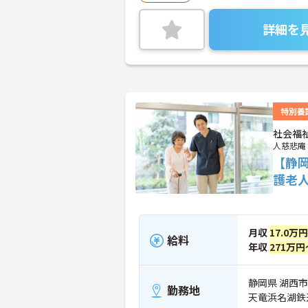
詳細を
特別養
社会福
人慈悲庵
【静
護老
月収
17.0万
給料
年収
271万円
静岡県 湖西市 
勤務地
天竜浜名湖鉄