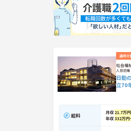
通所介
社会福
人慈悲庵
日勤
立7
月収
21.7万
給料
年収
332万円