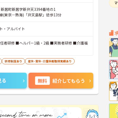
 新居町新居字新弁天3394番地の1
線(東京－熱海)「弁天島駅」徒歩13分
ト・アルバイト
任者研修 ■ヘルパー1級・2級 ■実務者研修 ■介護福
研修制度あり
産休･育休･介護休暇取得実績あり
見る
無料
紹介してもらう