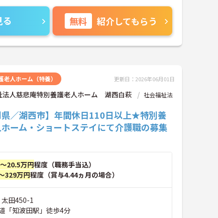
見る
無料
紹介してもらう
護老人ホーム（特養）
更新日：2026年06月01日
祉法人慈悲庵特別養護老人ホーム 湖西白萩
社会福祉法
岡県／湖西市】年間休日110日以上★特別養
人ホーム・ショートステイにて介護職の募集
円～20.5万円
程度（職務手当込）
～329万円
程度（賞与4.44ヵ月の場合）
太田450-1
道「知波田駅」徒歩4分