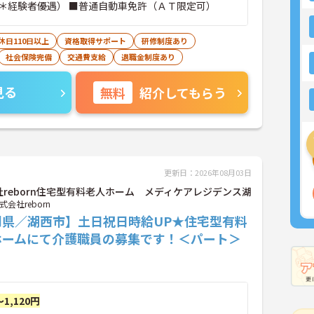
＊経験者優遇） ■普通自動車免許（ＡＴ限定可）
休日110日以上
資格取得サポート
研修制度あり
社会保険完備
交通費支給
退職金制度あり
見る
無料
紹介してもらう
更新日：2026年08月03日
社reborn住宅型有料老人ホーム メディケアレジデンス湖
式会社reborn
岡県／湖西市】土日祝日時給UP★住宅型有料
ホームにて介護職員の募集です！＜パート＞
～1,120円