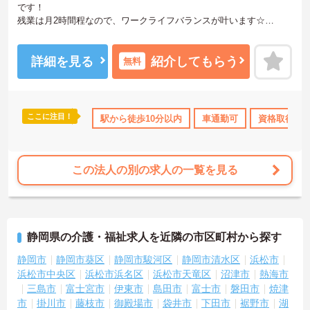
です！
残業は月2時間程なので、ワークライフバランスが叶います☆
また、駅から徒歩8分の立地で、マイカー通勤も可能なので通勤らく
らくです◎
ご興味のある方には、面接対策ポイントなど、さらに詳細をお話し
詳細を見る
紹介してもらう
無料
いたしますのでお気軽にご相談ください！
ここに注目！
駅から徒歩10分以内
車通勤可
資格取得サ
この法人の別の求人の一覧を見る
静岡県の介護・福祉求人を近隣の市区町村から探す
静岡市
静岡市葵区
静岡市駿河区
静岡市清水区
浜松市
浜松市中央区
浜松市浜名区
浜松市天竜区
沼津市
熱海市
三島市
富士宮市
伊東市
島田市
富士市
磐田市
焼津
市
掛川市
藤枝市
御殿場市
袋井市
下田市
裾野市
湖