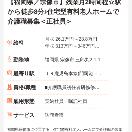
【福岡県／宗像市】残業月2時間程☆駅
から徒歩8分♪住宅型有料老人ホームで
介護職募集＜正社員＞
月収 26.1万円～28.8万円
給料
年収 313万円～346万円程度 ※月給×12ヶ月(別途賞与支給)
勤務地
福岡県 宗像市 三郎丸2-1-1
最寄り駅
ＪＲ鹿児島本線(門司港－八代)「赤間駅」徒歩8分
資格/職種
■介護職員初任者研修修了者、介護職員実務者研修修了者いずれか必須 ■実務経験3ヶ月以上必須
雇用形態
契約社員・嘱託社員
サービス
訪問看護
福岡県宗像市に位置する、住宅型有料老人ホームにて介護職の募集