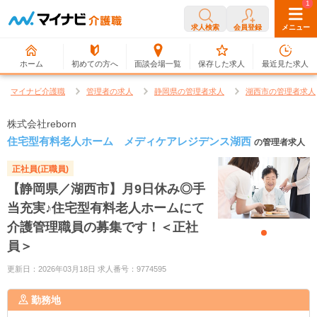
0
1
求人検索
会員登録
メニュー
ホーム
初めての方へ
面談会場一覧
保存した求人
最近見た求人
マイナビ介護職
管理者の求人
静岡県の管理者求人
湖西市の管理者求人
株式会社reborn
住宅型有料老人ホーム メディケアレジデンス湖西
の管理者求人
正社員(正職員)
【静岡県／湖西市】月9日休み◎手
当充実♪住宅型有料老人ホームにて
介護管理職員の募集です！＜正社
員＞
更新日：2026年03月18日 求人番号：9774595
勤務地