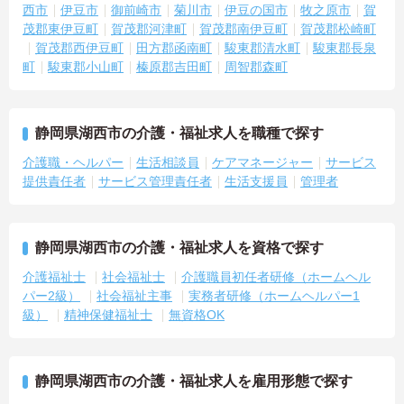
西市
伊豆市
御前崎市
菊川市
伊豆の国市
牧之原市
賀
茂郡東伊豆町
賀茂郡河津町
賀茂郡南伊豆町
賀茂郡松崎町
賀茂郡西伊豆町
田方郡函南町
駿東郡清水町
駿東郡長泉
町
駿東郡小山町
榛原郡吉田町
周智郡森町
静岡県湖西市の介護・福祉求人を職種で探す
介護職・ヘルパー
生活相談員
ケアマネージャー
サービス
提供責任者
サービス管理責任者
生活支援員
管理者
静岡県湖西市の介護・福祉求人を資格で探す
介護福祉士
社会福祉士
介護職員初任者研修（ホームヘル
パー2級）
社会福祉主事
実務者研修（ホームヘルパー1
級）
精神保健福祉士
無資格OK
静岡県湖西市の介護・福祉求人を雇用形態で探す