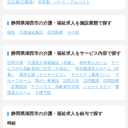
正社員(正職員)
非常勤・パート・アルバイト
静岡県湖西市の介護・福祉求人を施設業態で探す
病院
介護福祉施設
在宅医療
その他
静岡県湖西市の介護・福祉求人をサービス内容で探す
訪問介護
介護老人保健施設（老健）
有料老人ホーム
サー
ビス付き高齢者向け住宅（サ高住）
特別養護老人ホーム（特
養）
通所介護（デイサービス）
デイケア（通所リハ）
グ
ループホーム
障がい者施設
訪問入浴
訪問看護
訪問診療
定期巡回
ケアハウス・高齢者住宅地
ショートステイ
養
護老人ホーム
介護予防
静岡県湖西市の介護・福祉求人を給与で探す
時給