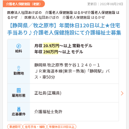
介護老人保健施設（老健）
更新日：2022年08月29日
医療法人社団あけぼの 介護老人保健施設 はるかぜ介護老人保健施設 は
るかぜ
医療法人社団あけぼの 介護老人保健施設 はるかぜ
【静岡県／牧之原市】年間休日120日以上★住宅
手当あり♪介護老人保健施設にて介護福祉士募集
月収
20.9万円
～以上 常勤モデル
給料
年収
290万円
～以上 モデル
静岡県 牧之原市 菅ケ谷１２４０－１
ＪＲ東海道本線(東京－熱海)「静岡駅」バ
勤務地
ス・車50分
正社員(正職員)
雇用形態
介護福祉士免許
応募要件
車通勤可
住宅手当・補助
年間休日110日以上