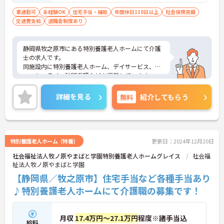
車通勤可
未経験OK
住宅手当・補助
年間休日110日以上
社会保険完備
交通費支給
退職金制度あり
静岡県牧之原市にある特別養護老人ホームにて介護
士の求人です。
同施設内に特別養護老人ホーム、デイサービス、シ
ョートステイ、訪問看護などを運営しています。
駿河湾を一望でき、緑も多く自然豊かな立地です♪
住宅手当などの手当も充実しています◎
詳細を見る
無料
紹介してもらう
また、職員同士の雰囲気もよく、アットホームな雰
囲気も魅力のひとつです！
ご興味のある方には、面接対策ポイントなど、さら
に詳細をお話いたしますのでお気軽にご相談くださ
い。
特別養護老人ホーム（特養）
更新日：2024年12月20日
社会福祉法人牧ノ原やまばと学園特別養護老人ホームグレイス
社会福
祉法人牧ノ原やまばと学園
【静岡県／牧之原市】住宅手当など各種手当あり
♪特別養護老人ホームにて介護職の募集です！
月収
17.4万円～27.1万円
程度※諸手当込
給料