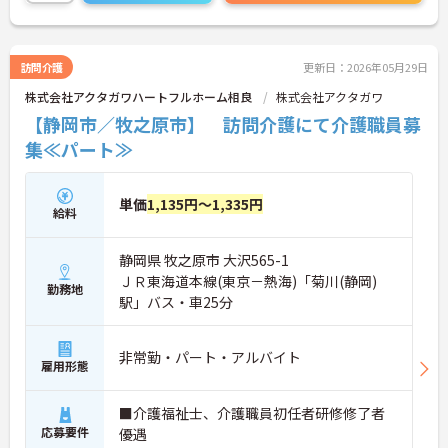
い。
訪問介護
更新日：2026年05月29日
株式会社アクタガワハートフルホーム相良
株式会社アクタガワ
【静岡市／牧之原市】 訪問介護にて介護職員募
集≪パート≫
単価
1,135円～1,335円
給料
静岡県 牧之原市 大沢565-1
ＪＲ東海道本線(東京－熱海)「菊川(静岡)
勤務地
駅」バス・車25分
非常勤・パート・アルバイト
雇用形態
■介護福祉士、介護職員初任者研修修了者
応募要件
優遇