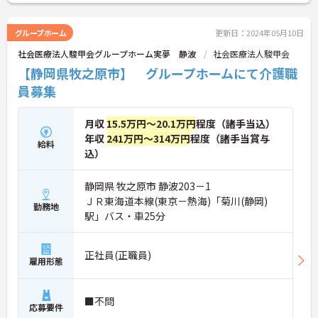
グループホーム
更新日：2024年05月10日
社会医療法人駿甲会グループホーム実夢 静波
社会医療法人駿甲会
【静岡県牧之原市】 グループホームにて介護職
員募集
月収
15.5万円～20.1万円
程度（諸手当込）
年収
241万円～314万円
程度（諸手当賞与
給料
込）
静岡県 牧之原市 静波203－1
ＪＲ東海道本線(東京－熱海)「菊川(静岡)
勤務地
駅」バス・車25分
正社員(正職員)
雇用形態
■不問
応募要件