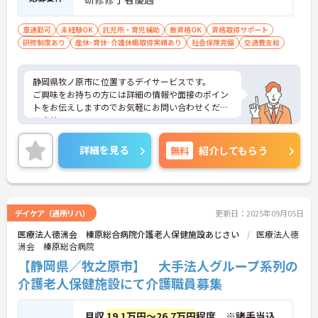
車通勤可
未経験OK
託児所・育児補助
無資格OK
資格取得サポート
研修制度あり
産休･育休･介護休暇取得実績あり
社会保険完備
交通費支給
静岡県牧ノ原市に位置するデイサービスです。
ご興味をお持ちの方には詳細の情報や面接のポイン
トをお伝えしますのでお気軽にお問い合わせくださ
いませ。
詳細を見る
無料
紹介してもらう
デイケア（通所リハ）
更新日：2025年09月05日
医療法人徳洲会 榛原総合病院介護老人保健施設あじさい
医療法人徳
洲会 榛原総合病院
【静岡県／牧之原市】 大手法人グループ系列の
介護老人保健施設にて介護職員募集
月収
19.1万円～26.7万円
程度 ※諸手当込