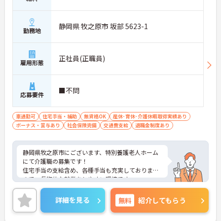
静岡県 牧之原市 坂部 5623-1
勤務地
正社員(正職員)
雇用形態
■不問
応募要件
車通勤可
住宅手当・補助
無資格OK
産休･育休･介護休暇取得実績あり
ボーナス・賞与あり
社会保険完備
交通費支給
退職金制度あり
静岡県牧之原市にございます、特別養護老人ホーム
にて介護職の募集です！
住宅手当の支給含め、各種手当も充実しております
ので、長期的な就業をしやすい環境です。
ご興味のある方は、マイナビ介護職までお問い合わ
せください。
詳細を見る
無料
紹介してもらう