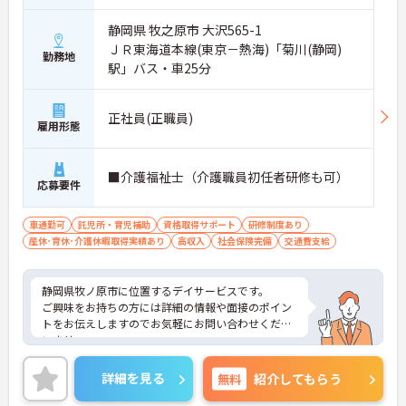
静岡県 牧之原市 大沢565-1
ＪＲ東海道本線(東京－熱海)「菊川(静岡)
勤務地
駅」バス・車25分
正社員(正職員)
雇用形態
■介護福祉士（介護職員初任者研修も可）
応募要件
車通勤可
託児所・育児補助
資格取得サポート
研修制度あり
産休･育休･介護休暇取得実績あり
高収入
社会保険完備
交通費支給
静岡県牧ノ原市に位置するデイサービスです。
ご興味をお持ちの方には詳細の情報や面接のポイン
トをお伝えしますのでお気軽にお問い合わせくださ
いませ。
詳細を見る
無料
紹介してもらう