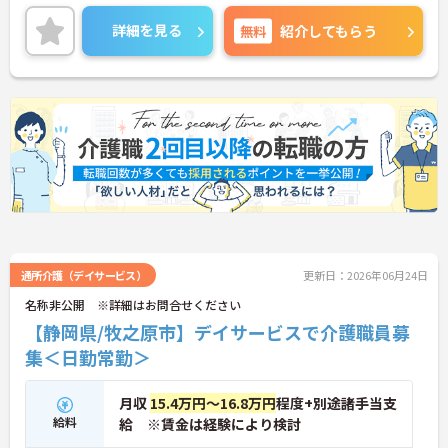
ます。また、ワークライフバランスも良いので働き
やすい環境となっています。スタッフ同士に壁が無
詳細を見る
無料
紹介してもらう
く、人間関係が良いのもポイントです。
年間休日120日以上なので、自分の時間を大切にし
たい方にぴったりです。
ご興味をお持ちの方には、詳細の情報や面接のポイ
ントをお伝えしますのでお気軽にお問い合わせくだ
さい。
通所介護（デイサービス）
更新日：2026年06月24日
名称非公開 ※詳細はお問合せください
【静岡県/牧之原市】デイサービスで介護職員募
集＜日勤常勤＞
月収
15.4万円～16.8万円
程度+別途諸手当支
給料
給 ※賃金は経験により検討