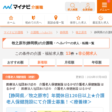
0
0
求人検索
会員登録
メニュー
ホーム
初めての方へ
面談会場一覧
保存した求人
最近見た求人
マイナビ介護職
介護職・ヘルパー
静岡県
牧之原市
静岡県の介護
牧之原市(静岡県)の介護職・ヘルパー
の求人・転職一覧
13
この条件の介護・福祉求人数
非公開求人
件 ＋
おすすめ順
新着順
月収順
年収順
介護老人保健施設（老健）
更新日：2026年07月08日
医療法人社団あけぼの 介護老人保健施設 はるかぜ介護老人保健施設 は
るかぜ
医療法人社団あけぼの 介護老人保健施設 はるかぜ
【静岡県／牧之原市】年間休日120日以上★介護
老人保健施設にて介護士募集！＜療養棟＞