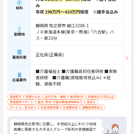
み
給料
年収
296万円～420万円
程度 ※諸手当込み
静岡県 牧之原市 細江3208-1
ＪＲ東海道本線(東京－熱海)「六合駅」バ
勤務地
ス・車23分
正社員(正職員)
雇用形態
■介護福祉士 ■介護職員初任者研修 ■実務
者研修 ■介護職(資格取得見込み) ＊経
応募要件
験、資格不問
車通勤可
残業少なめ
住宅手当・補助
無資格OK
年間休日110日以上
資格取得サポート
産休･育休･介護休暇取得実績あり
高収入
ボーナス・賞与あり
社会保険完備
交通費支給
退職金制度あり
静岡県牧之原市に位置し、半世紀以上にわたり地域
医療に貢献する大手法人グループ系列の老健施設で