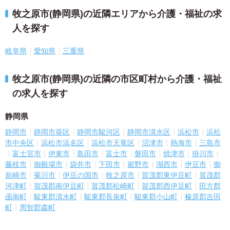
牧之原市(静岡県)の近隣エリアから介護・福祉の求
人を探す
岐阜県
愛知県
三重県
牧之原市(静岡県)の近隣の市区町村から介護・福祉
の求人を探す
静岡県
静岡市
静岡市葵区
静岡市駿河区
静岡市清水区
浜松市
浜松
市中央区
浜松市浜名区
浜松市天竜区
沼津市
熱海市
三島市
富士宮市
伊東市
島田市
富士市
磐田市
焼津市
掛川市
藤枝市
御殿場市
袋井市
下田市
裾野市
湖西市
伊豆市
御
前崎市
菊川市
伊豆の国市
牧之原市
賀茂郡東伊豆町
賀茂郡
河津町
賀茂郡南伊豆町
賀茂郡松崎町
賀茂郡西伊豆町
田方郡
函南町
駿東郡清水町
駿東郡長泉町
駿東郡小山町
榛原郡吉田
町
周智郡森町