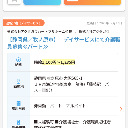
通所介護（デイサービス）
更新日：2025年12月17日
株式会社アクタガワハートフルホーム相良
株式会社アクタガワ
【静岡県／牧ノ原市】 デイサービスにて介護職
員募集≪パート≫
時給
1,100円～1,235円
給料
静岡県 牧之原市 大沢565-1
ＪＲ東海道本線(東京－熱海)「藤枝駅」バ
勤務地
ス・車9分
非常勤・パート・アルバイト
雇用形態
■未経験可 ■介護福祉士、介護職員初任者
応募要件
研修修了者優遇