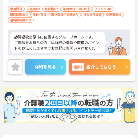
車通勤可
未経験OK
無資格OK
年間休日110日以上
ブランクOK
研修制度あり
産休･育休･介護休暇取得実績あり
社会保険完備
交通費支給
退職金制度あり
静岡県牧之原市に位置するグループホームです。
ご興味をお持ちの方には詳細の情報や面接のポイン
トをお伝えしますのでお気軽にお問い合わせくださ
いませ。
詳細を見る
無料
紹介してもらう