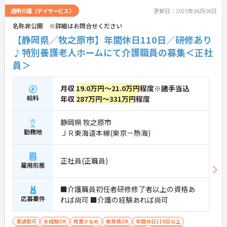
通所介護（デイサービス）
更新日：2025年06月06日
名称非公開 ※詳細はお問合せください
【静岡県／牧之原市】年間休日110日／研修あり
♪特別養護老人ホームにて介護職員の募集＜正社
員＞
月収
19.0万円～21.0万円
程度※諸手当込
給料
年収
287万円～331万円
程度
静岡県 牧之原市
勤務地
ＪＲ東海道本線(東京－熱海)
正社員(正職員)
雇用形態
■介護職員初任者研修修了者以上の資格あ
応募要件
れば尚可 ■介護の経験あれば尚可
車通勤可
未経験OK
残業少なめ
無資格OK
年間休日110日以上