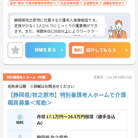
産休･育休･介護休暇取得実績あり
社会保険完備
交通費支給
退職金制度あり
静岡県牧之原市に位置する介護老人保健施設です。
定員が少なく1人ひとりにじっくり介護業務ができ
ます。また、年間休日120日以上によりワークライ
フバランスも良いので、働きやすい環境となってい
ます。
その他、住宅手当など、各種手当も手厚いです。
詳細を見る
無料
紹介してもらう
スタッフ同士に壁が無く、人間関係が良いのもポイ
ントです。
ご興味のある方はぜひお気軽にお問い合わせくださ
い。
特別養護老人ホーム（特養）
更新日：2022年08月29日
名称非公開 ※詳細はお問合せください
【静岡県/牧之原市】特別養護老人ホームで介護
職員募集＜常勤＞
月収
17.1万円～26.5万円
程度（諸手当込
給料
み）
静岡県 牧之原市