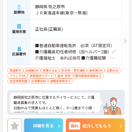
静岡県 牧之原市
勤務地
ＪＲ東海道本線(東京－熱海)
正社員(正職員)
雇用形態
■普通自動車運転免許 必須（AT限定可）
■介護職員初任者研修（旧ヘルパー2級）／
応募要件
介護福祉士 あれば尚可 ■介護職経験 あ
れば尚可 ■未経験OK！ ※未経験の方でも、
資格取得や必要な研修についての費用は
車通勤可
未経験OK
残業少なめ
託児所・育児補助
無資格OK
日勤のみ
ブランクOK
資格取得サポート
全額会社負担いたします。
産休･育休･介護休暇取得実績あり
社会保険完備
交通費支給
退職金制度あり
静岡県牧之原市に位置するデイサービスにて、介護
職員募集の求人です。
日勤のみで残業もほとんど無く、0～2歳まで小規模
保育所も併設で、小さなお子様もお持ちの方にも働
きやすい施設です☆マイカー通勤可能で、無料駐車
場も完備！
詳細を見る
無料
紹介してもらう
ご興味をお持ちの方は、お気軽にお問合せくださ