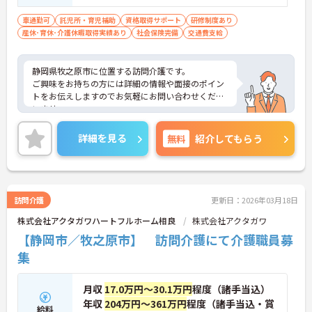
車通勤可
託児所・育児補助
資格取得サポート
研修制度あり
産休･育休･介護休暇取得実績あり
社会保険完備
交通費支給
静岡県牧之原市に位置する訪問介護です。
ご興味をお持ちの方には詳細の情報や面接のポイン
トをお伝えしますのでお気軽にお問い合わせくださ
いませ。
詳細を見る
無料
紹介してもらう
訪問介護
更新日：2026年03月18日
株式会社アクタガワハートフルホーム相良
株式会社アクタガワ
【静岡市／牧之原市】 訪問介護にて介護職員募
集
月収
17.0万円～30.1万円
程度（諸手当込）
年収
204万円～361万円
程度（諸手当込・賞
給料