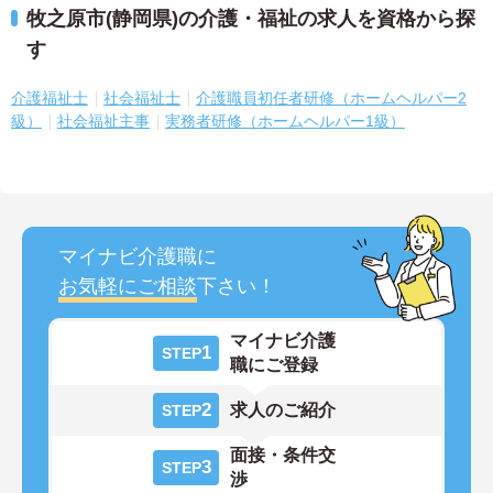
牧之原市(静岡県)の介護・福祉の求人を資格から探
す
介護福祉士
社会福祉士
介護職員初任者研修（ホームヘルパー2
級）
社会福祉主事
実務者研修（ホームヘルパー1級）
マイナビ介護職に
お気軽にご相談
下さい！
マイナビ介護
1
STEP
職にご登録
2
求人のご紹介
STEP
面接・条件交
3
STEP
渉