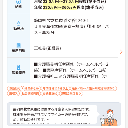
月収
23.0万円～27.5万円
程度(諸手当込)
給料
年収
280万円～360万円
程度(諸手当込)
静岡県 牧之原市 菅ケ谷1240-1
ＪＲ東海道本線(東京－熱海)「掛川駅」バ
勤務地
ス・車25分
正社員(正職員)
雇用形態
■介護職員初任者研修（ホームヘルパー2
級） ■実務者研修（ホームヘルパー1級）
応募要件
■介護福祉士 ※介護職員初任者研修（ホー
ムヘルパー2級）以上お持ちの方
車通勤可
残業少なめ
年間休日110日以上
産休･育休･介護休暇取得実績あり
高収入
社会保険完備
交通費支給
退職金制度あり
静岡県牧之原市に位置する介護老人保健施設です。
駐車場が完備されていてマイカー通勤が可能なた
め、通勤に便利です。
定員が少なく1人ひとりにじっくり介護業務ができ