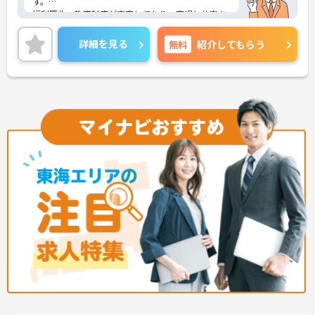
す。
福利厚生・教育制度が充実しており、育児と仕事を
両立させたい方にオススメです！
駐車場が完備されていて、マイカー通勤が可能なた
詳細を見る
無料
紹介してもらう
め、通勤に便利です。また、残業時間は少なめなの
でプライベートとメリハリをつけて勤務できます。
ご興味をお持ちの方には詳細の情報や面接のポイン
トをお伝えしますので、お気軽にお問い合わせくだ
さいませ。