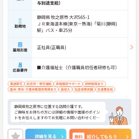
与別途支給）
静岡県 牧之原市 大沢565-1
ＪＲ東海道本線(東京－熱海)「菊川(静岡)
勤務地
駅」バス・車25分
正社員(正職員)
雇用形態
■介護福祉士（介護職員初任者研修も可）
応募要件
車通勤可
託児所・育児補助
資格取得サポート
研修制度あり
産休･育休･介護休暇取得実績あり
高収入
社会保険完備
交通費支給
静岡県牧之原市に位置する訪問介護です。
ご興味をお持ちの方には詳細の情報や面接のポイン
トをお伝えしますのでお気軽にお問い合わせくださ
いませ。
詳細を見る
無料
紹介してもらう