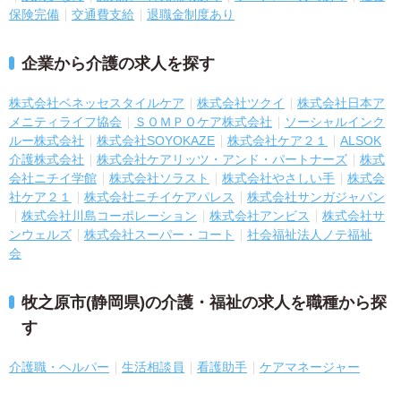
保険完備
交通費支給
退職金制度あり
企業から介護の求人を探す
株式会社ベネッセスタイルケア
株式会社ツクイ
株式会社日本ア
メニティライフ協会
ＳＯＭＰＯケア株式会社
ソーシャルインク
ルー株式会社
株式会社SOYOKAZE
株式会社ケア２１
ALSOK
介護株式会社
株式会社ケアリッツ・アンド・パートナーズ
株式
会社ニチイ学館
株式会社ソラスト
株式会社やさしい手
株式会
社ケア２１
株式会社ニチイケアパレス
株式会社サンガジャパン
株式会社川島コーポレーション
株式会社アンビス
株式会社サ
ンウェルズ
株式会社スーパー・コート
社会福祉法人ノテ福祉
会
牧之原市(静岡県)の介護・福祉の求人を職種から探
す
介護職・ヘルパー
生活相談員
看護助手
ケアマネージャー