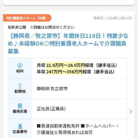
特別養護老人ホーム（特養）
更新日：2024年12月21日
名称非公開 ※詳細はお問合せください
【静岡県／牧之原市】年間休日110日！残業少な
め♪未経験OK◎特別養護老人ホームで介護職員
募集
月収
21.0万円～26.0万円
程度（諸手当込）
給料
年収
247万円～356万円
程度（諸手当込）
静岡県 牧之原市
勤務地
正社員(正職員)
雇用形態
■普通自動車運転免許 ■ホームヘルパー・
応募要件
介護福祉士等資格あれば尚可