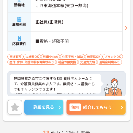
勤務地
ＪＲ東海道本線(東京－熱海)
正社員(正職員)
雇用形態
■資格・経験不問
応募要件
車通勤可
未経験OK
残業少なめ
住宅手当・補助
無資格OK
ブランクOK
産休･育休･介護休暇取得実績あり
社会保険完備
交通費支給
退職金制度あり
静岡県牧之原市に位置する特別養護老人ホームに
て、介護職員募集の求人です。無資格・未経験から
でもチャレンジできます！
ご興味をお持ちの方は、お気軽にお問い合わせくだ
さい。
詳細を見る
無料
紹介してもらう
13