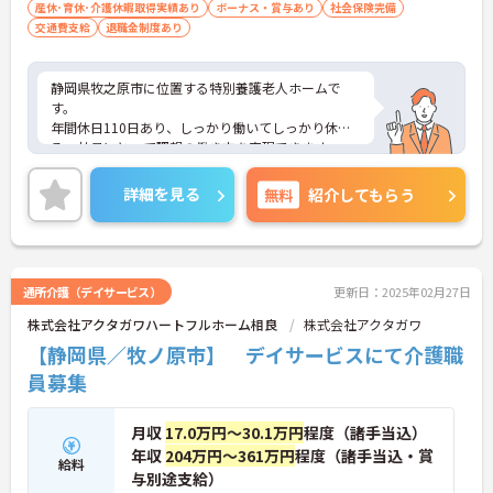
産休･育休･介護休暇取得実績あり
ボーナス・賞与あり
社会保険完備
交通費支給
退職金制度あり
静岡県牧之原市に位置する特別養護老人ホームで
す。
年間休日110日あり、しっかり働いてしっかり休め
る、社員にとって理想の働き方を実現できます。
職員研修もあるので、働きながらスキルアップを目
指せます。
詳細を見る
無料
紹介してもらう
ご興味をお持ちの方はお気軽にお問い合わせくださ
い。
通所介護（デイサービス）
更新日：2025年02月27日
株式会社アクタガワハートフルホーム相良
株式会社アクタガワ
【静岡県／牧ノ原市】 デイサービスにて介護職
員募集
月収
17.0万円～30.1万円
程度（諸手当込）
年収
204万円～361万円
程度（諸手当込・賞
給料
与別途支給）