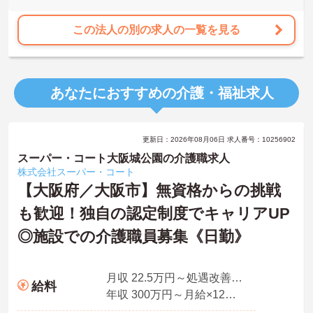
【上限85歳までの再雇用制度があり、長期的な勤務が期待できま
す】
この法人の別の求人の一覧を見る
・定年65歳に加え、状況に応じた再雇用制度により上限85歳まで働
けるため、長期的な将来設計を描けます。
・幅広い世代がそれぞれのライフスタイルに合わせて活躍してお
り、年齢を重ねても無理なく続けられる環境です。
あなたにおすすめの介護・福祉求人
【大手法人の安定基盤のもとで、収入アップを目指せる環境です】
・所持資格に応じた手当や、早朝・夜間帯の勤務に対する加算手当
により、着実な収入増が期待できます。
更新日：2026年08月06日 求人番号：10256902
・最大20,000円の勤続年数加算手当や年2回の賞与支給があるため、
長く勤務するほど待遇に反映される仕組みがあります。
スーパー・コート大阪城公園の介護職求人
株式会社スーパー・コート
【認定マークを取得した、柔軟で働きやすい体制が整っています】
【大阪府／大阪市】無資格からの挑戦
・「くるみんマーク」を取得し、育児・介護休業の実績や復職制度
も歓迎！独自の認定制度でキャリアUP
があるため、生活の変化にも対応できます。
・残業が月平均10時間と少なく、日勤帯の勤務が中心であるため、
◎施設での介護職員募集《日勤》
私生活との両立を図りながら働けます。
月収 22.5万円～処遇改善手当、特定処遇手当、業務手当
給料
年収 300万円～月給×12ヶ月＋賞与