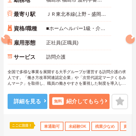
最寄り駅
ＪＲ東北本線(上野－盛岡)「福島(福島)駅」バス・車10分
資格/職種
■ホームヘルパー1級・介護職員実務者研修修了者必須・介護職員基礎研修修了者士 いずれか必須 ■普通自動車免許必須（ＡＴ限定可） ■経験1年以上必須 ■必要なＰＣスキル：入力程度
雇用形態
正社員(正職員)
サービス
訪問介護
全国で多様な事業を展開する大手グループが運営する訪問介護の求
人です。「働き方改革関連認定企業」や「次世代認定マークくるみ
んマーク」を取得し、職員の働きやすさを重視した制度を導入して
います。定年後も上限85歳までの再雇用制度を利用でき、長期的な
視点でキャリアを築くことが可能です。また、時間帯別の加算手当
や勤続年数に応じた手当が用意されており、日々の業務や継続した
詳細を見る
紹介してもらう
無料
勤務が収入に直結する仕組みがあります。月平均の残業時間は10時
間程度と少なく、育児休業や介護休業の取得実績もあるため、家庭
と仕事の両立を図りながら、自分に合ったペースで働き続けられる
環境が整っています。
ここに注目！
のみ
資格取得サポート
車通勤可
研修制度あり
未経験OK
産休･育休･介護休暇取得実
残業少なめ
資格取
★おすすめPOINT★