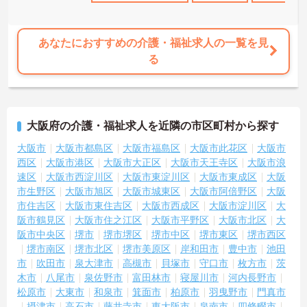
シート」を用いた月1回の上司との面談があり、一人ひとりの不安や
目標に寄り添う手厚いフォロー体制が整っています。
あなたにおすすめの介護・福祉求人の一覧を見
る
大阪府の介護・福祉求人を近隣の市区町村から探す
大阪市
大阪市都島区
大阪市福島区
大阪市此花区
大阪市
西区
大阪市港区
大阪市大正区
大阪市天王寺区
大阪市浪
速区
大阪市西淀川区
大阪市東淀川区
大阪市東成区
大阪
市生野区
大阪市旭区
大阪市城東区
大阪市阿倍野区
大阪
市住吉区
大阪市東住吉区
大阪市西成区
大阪市淀川区
大
阪市鶴見区
大阪市住之江区
大阪市平野区
大阪市北区
大
阪市中央区
堺市
堺市堺区
堺市中区
堺市東区
堺市西区
堺市南区
堺市北区
堺市美原区
岸和田市
豊中市
池田
市
吹田市
泉大津市
高槻市
貝塚市
守口市
枚方市
茨
木市
八尾市
泉佐野市
富田林市
寝屋川市
河内長野市
松原市
大東市
和泉市
箕面市
柏原市
羽曳野市
門真市
摂津市
高石市
藤井寺市
東大阪市
泉南市
四條畷市