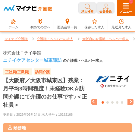
0
1
求人検索
会員登録
メニュー
ホーム
初めての方へ
面談会場一覧
保存した求人
最近見た求人
マイナビ介護職
介護職・ヘルパーの求人
大阪府の介護職・ヘルパー求人
株式会社ニチイ学館
ニチイケアセンター城東諏訪
の介護職・ヘルパー求人
正社員(正職員)
訪問介護
【大阪府／大阪市城東区】残業：
月平均3時間程度！未経験OK☆訪
問介護にて介護のお仕事です♪＜正
社員＞
更新日：2026年06月24日 求人番号：10182168
勤務地