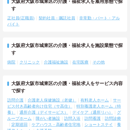
大阪府大阪市城東区の介護・福祉求人を雇用形態で探
す
正社員(正職員)
契約社員・嘱託社員
非常勤・パート・アル
バイト
大阪府大阪市城東区の介護・福祉求人を施設業態で探
す
病院
クリニック
介護福祉施設
在宅医療
その他
大阪府大阪市城東区の介護・福祉求人をサービス内容
で探す
訪問介護
介護老人保健施設（老健）
有料老人ホーム
サー
ビス付き高齢者向け住宅（サ高住）
特別養護老人ホーム（特
養）
通所介護（デイサービス）
デイケア（通所リハ）
グ
ループホーム
障がい者施設
訪問入浴
訪問看護
訪問診療
定期巡回
ケアハウス・高齢者住宅地
ショートステイ
養