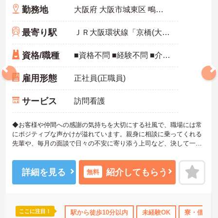
勤務地
大阪府 大阪市城東区 鴫野西2-19-28
最寄り駅
ＪＲ大阪環状線「京橋(大阪)駅」徒歩6分
資格/職種
■資格不問 ■経験不問 ■介護職員初任者研修（ヘルパー2級）以上あれば尚可
雇用形態
正社員(正職員)
サービス
訪問看護
◆お客様や仲間への感謝の気持ちを大切にする社風で、職場には常
にポジティブな声かけが溢れています。親身に相談に乗ってくれる
先輩や、毎月の面談で日々の不安に寄り添う上司など、決して一人
きりにさせないフォロー体制が万全。心理的安全性が高く、中途入
社でも自然と馴染める職場です。
◆無資格からでもプロフェッショナルを目指せる「資格取得支援制
詳細を見る
紹介してもらう
無料
度」を完備しています。初任者研修から国家資格である介護福祉士
まで、現場での実務経験を積みながら、会社からのバックアップを
受けて資格取得に挑戦できます。
◆法人独自の介護技術認定制度「ケアマイスター」により、身につ
ここに注目！
なめ
無資格OK
資格取得サポート
駅から徒歩10分以内
研修制度あり
未経験OK
産休･育休･
寮・借り上
けたスキルを5段階でしっかり評価し手当で還元。さらに「目標管理