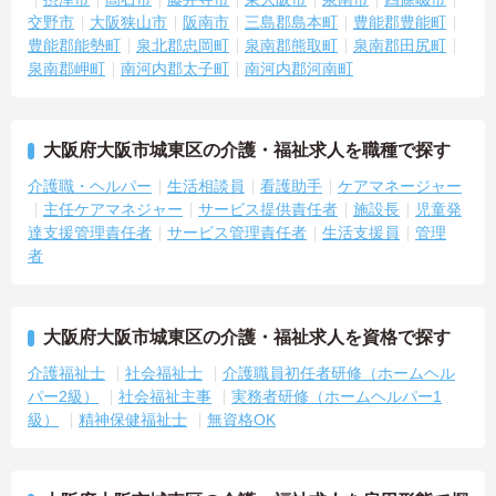
交野市
大阪狭山市
阪南市
三島郡島本町
豊能郡豊能町
豊能郡能勢町
泉北郡忠岡町
泉南郡熊取町
泉南郡田尻町
泉南郡岬町
南河内郡太子町
南河内郡河南町
大阪府大阪市城東区の介護・福祉求人を職種で探す
介護職・ヘルパー
生活相談員
看護助手
ケアマネージャー
主任ケアマネジャー
サービス提供責任者
施設長
児童発
達支援管理責任者
サービス管理責任者
生活支援員
管理
者
大阪府大阪市城東区の介護・福祉求人を資格で探す
介護福祉士
社会福祉士
介護職員初任者研修（ホームヘル
パー2級）
社会福祉主事
実務者研修（ホームヘルパー1
級）
精神保健福祉士
無資格OK