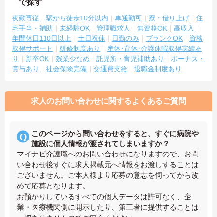
で探す
夜勤専従
駅から徒歩10分以内
車通勤可
寮・借り上げ
住
宅手当・補助
未経験OK
管理職求人
無資格OK
高収入
年間休日110日以上
土日祝休
日勤のみ
ブランクOK
資格
取得サポート
研修制度あり
産休･育休･介護休暇取得実績あ
り
新卒OK
残業少なめ
託児所・育児補助あり
ボーナス・
賞与あり
社会保険完備
交通費支給
退職金制度あり
求人のお問い合わせに関するよくあるご質問
このページから問い合わせをすると、すぐに病院や
施設に個人情報が渡されてしまいますか？
マイナビ介護職へのお問い合わせになりますので、お問
い合わせ後すぐに求人掲載元へ情報をお渡しすることは
ございません。ご本人様より応募の意志を伺ってから改
めて応募となります。
お預かりしているすべての個人データは許可なく、企
業・医療機関側に開示したり、第三者に提供することは