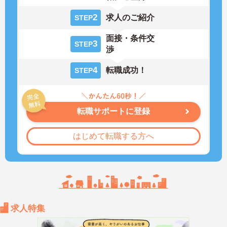
2
求人のご紹介
STEP
面接・条件交
3
STEP
渉
4
転職成功！
STEP
転職サポートに登録
はじめて転職する方へ
求人特集