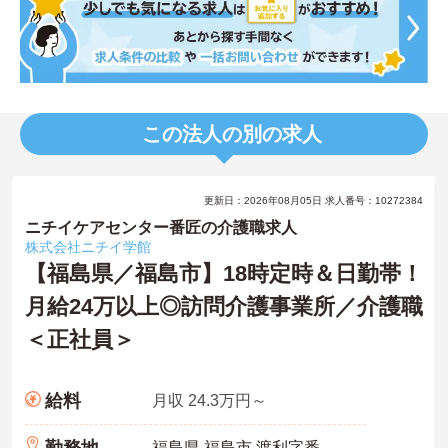
この法人の別の求人
更新日：2026年08月05日 求人番号：10272384
ニチイケアセンター番匠の介護職求人
株式会社ニチイ学館
【福島県／福島市】18時定時＆日勤帯！
月給24万以上◎訪問介護事業所／介護職
＜正社員＞
給料
月収 24.3万円～
勤務地
福島県 福島市 渡利字番匠3-1 ポモドーリーＡ棟102号室