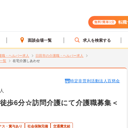
転職
無料!簡単1分
面談会場一覧
求人を検索する
護職・ヘルパー求人
日田市の介護職・ヘルパー求人
一覧
在宅介護しあわせ
特定非営利活動法人百慈会
人
徒歩6分☆訪問介護にて介護職募集＜
ナス・賞与あり
社会保険完備
交通費支給