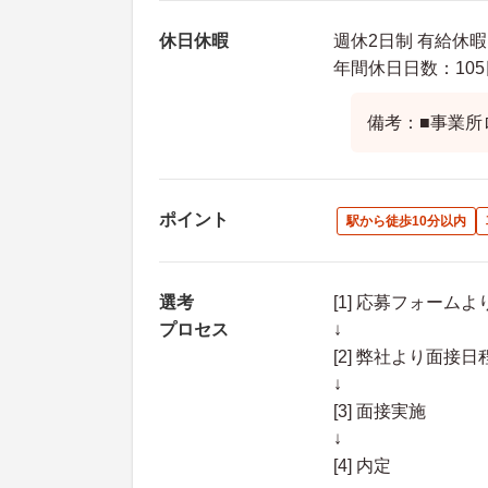
休日休暇
週休2日制 有給休暇
年間休日日数：105
備考：■事業所
ポイント
駅から徒歩10分以内
選考
[1] 応募フォーム
プロセス
↓
[2] 弊社より面
↓
[3] 面接実施
↓
[4] 内定