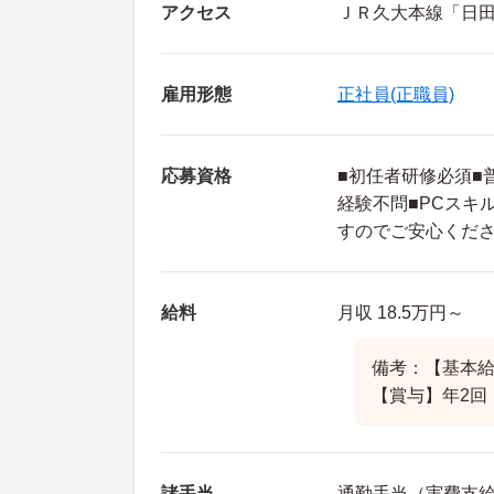
アクセス
ＪＲ久大本線「日田
雇用形態
正社員(正職員)
応募資格
■初任者研修必須■
経験不問■PCスキ
すのでご安心くだ
給料
月収 18.5万円～
備考：【基本給】
【賞与】年2回
諸手当
通勤手当（実費支給（