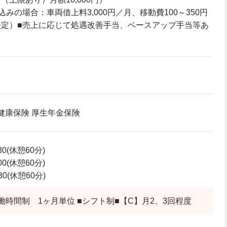
みの場合：車両借上料3,000円／月、移動費100～350円
決定）■売上に応じて処遇改善手当、ベースアップ手当等あ
 健康保険 厚生年金保険
30(休憩60分)
00(休憩60分)
30(休憩60分)
働時間制 1ヶ月単位 ■シフト制■【C】月2、3回程度