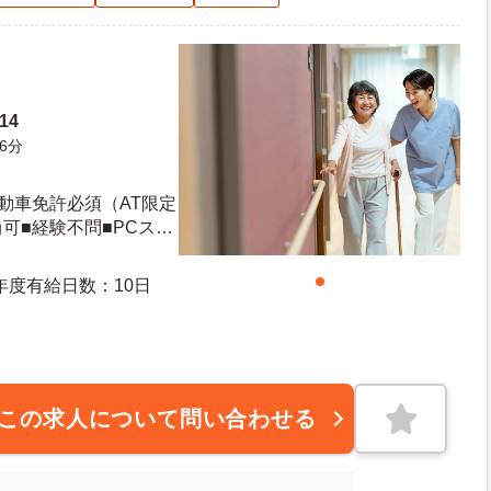
14
6分
動車免許必須（AT限定
可■経験不問■PCスキ
が必要になった場合
安心ください。
日日数：105日 初年度有給日数：10日
この求人について問い合わせる