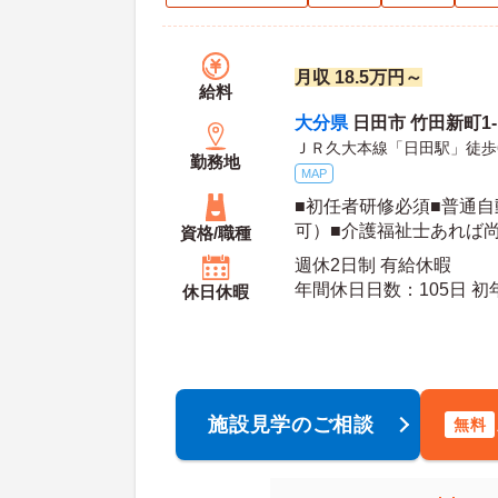
月収 18.5万円～
給料
大分県
日田市 竹田新町1‐
ＪＲ久大本線「日田駅」徒歩
勤務地
MAP
■初任者研修必須■普通自
可）■介護福祉士あれば尚
資格/職種
ル：なし、パソコン操作
週休2日制 有給休暇
は、お教えしますのでご
年間休
休日休暇
施設見学のご相談
無料