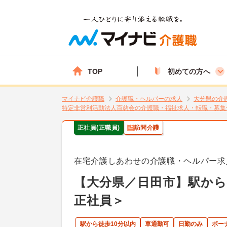
TOP
初めての方へ
マイナビ介護職
介護職・ヘルパーの求人
大分県の介
特定非営利活動法人百慈会の介護職・福祉求人・転職・募集
正社員(正職員)
訪問介護
在宅介護しあわせの介護職・ヘルパー求
【大分県／日田市】駅から
正社員＞
駅から徒歩10分以内
車通勤可
日勤のみ
ボー