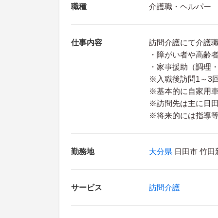
職種
介護職・ヘルパー
仕事内容
訪問介護にて介護
・障がい者や高齢
・家事援助（調理
※入職後訪問1～3
※基本的に自家用
※訪問先は主に日
※将来的には指導
勤務地
大分県
日田市 竹田新
サービス
訪問介護