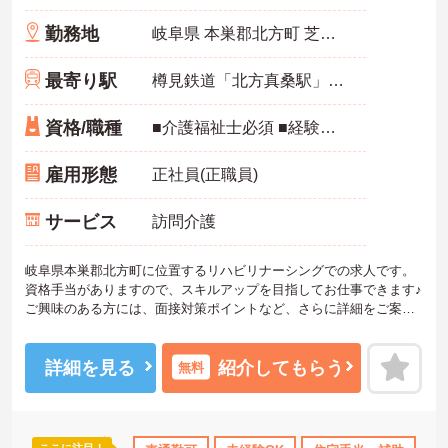
勤務地
岐阜県 本巣郡北方町 芝原東町5‐14
最寄り駅
樽見鉄道「北方真桑駅」バス・車6分
資格/職種
■介護福祉士必須 ■経験不問
雇用形態
正社員(正職員)
サービス
訪問介護
岐阜県本巣郡北方町に位置するリハビリナーシングでの求人です。
資格手当がありますので、スキルアップを目指してお仕事できます♪
ご興味のある方には、面接対策ポイントなど、さらに詳細をご案内
しますのでお気軽にご相談ください！
詳細を見る
紹介してもらう
無料
ここに注目！