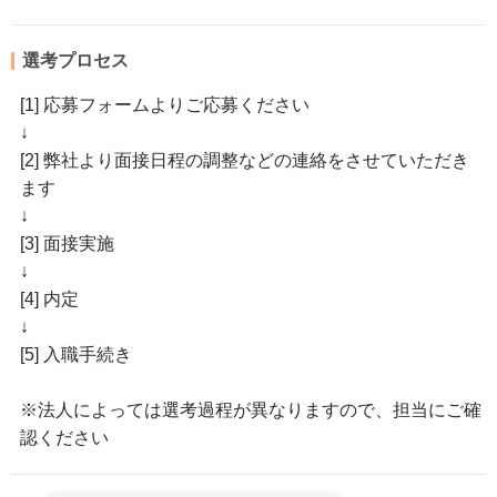
選考プロセス
[1] 応募フォームよりご応募ください
↓
[2] 弊社より面接日程の調整などの連絡をさせていただき
ます
↓
[3] 面接実施
↓
[4] 内定
↓
[5] 入職手続き
※法人によっては選考過程が異なりますので、担当にご確
認ください