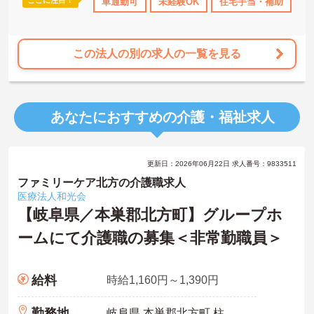
車通勤可
未経験OK
住宅手当・補助
年
この法人の別の求人の一覧を見る
あなたにおすすめの介護・福祉求人
更新日：2026年06月22日 求人番号：9833511
ファミリーケア北方の介護職求人
医療法人和光会
【岐阜県／本巣郡北方町】グループホ
ームにて介護職の募集＜非常勤職員＞
給料
時給1,160円～1,390円
勤務地
岐阜県 本巣郡北方町 柱本3-88