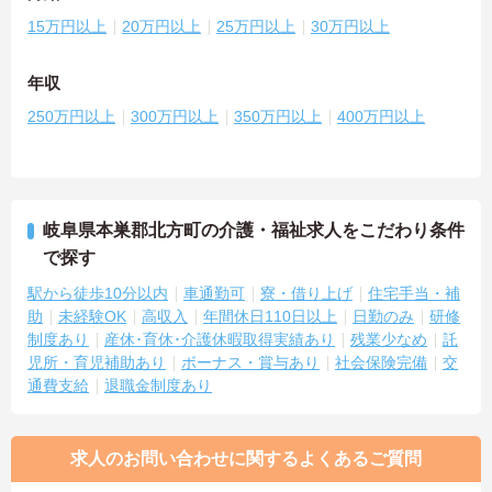
15万円以上
20万円以上
25万円以上
30万円以上
年収
250万円以上
300万円以上
350万円以上
400万円以上
岐阜県本巣郡北方町の介護・福祉求人をこだわり条件
で探す
駅から徒歩10分以内
車通勤可
寮・借り上げ
住宅手当・補
助
未経験OK
高収入
年間休日110日以上
日勤のみ
研修
制度あり
産休･育休･介護休暇取得実績あり
残業少なめ
託
児所・育児補助あり
ボーナス・賞与あり
社会保険完備
交
通費支給
退職金制度あり
求人のお問い合わせに関するよくあるご質問