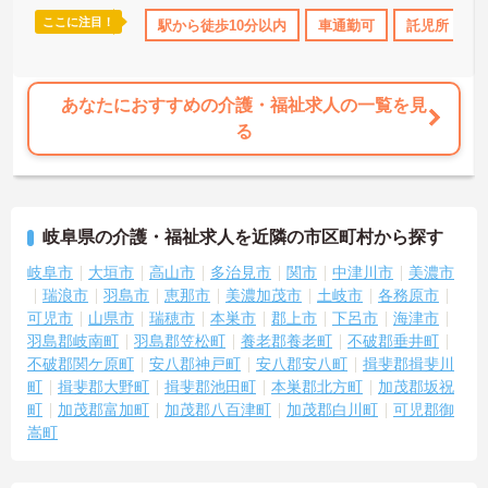
ここに注目！
以上
高収入
ボーナス・賞与あり
駅から徒歩10分以内
社会保険完備
車通勤可
交通費支給
託児所・育
あなたにおすすめの介護・福祉求人の一覧を見
る
岐阜県の介護・福祉求人を近隣の市区町村から探す
岐阜市
大垣市
高山市
多治見市
関市
中津川市
美濃市
瑞浪市
羽島市
恵那市
美濃加茂市
土岐市
各務原市
可児市
山県市
瑞穂市
本巣市
郡上市
下呂市
海津市
羽島郡岐南町
羽島郡笠松町
養老郡養老町
不破郡垂井町
不破郡関ケ原町
安八郡神戸町
安八郡安八町
揖斐郡揖斐川
町
揖斐郡大野町
揖斐郡池田町
本巣郡北方町
加茂郡坂祝
町
加茂郡富加町
加茂郡八百津町
加茂郡白川町
可児郡御
嵩町