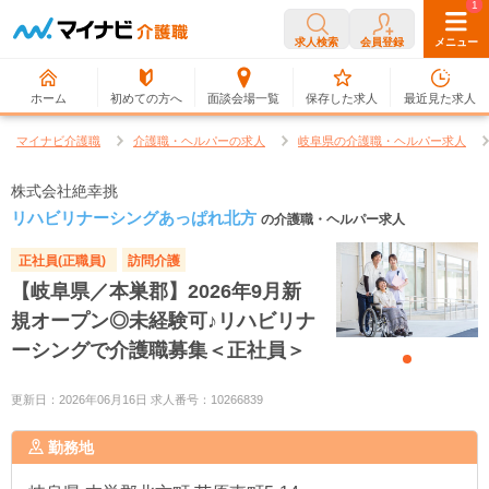
0
1
求人検索
会員登録
メニュー
ホーム
初めての方へ
面談会場一覧
保存した求人
最近見た求人
マイナビ介護職
介護職・ヘルパーの求人
岐阜県の介護職・ヘルパー求人
株式会社絶幸挑
リハビリナーシングあっぱれ北方
の介護職・ヘルパー求人
正社員(正職員)
訪問介護
【岐阜県／本巣郡】2026年9月新
規オープン◎未経験可♪リハビリナ
ーシングで介護職募集＜正社員＞
更新日：2026年06月16日 求人番号：10266839
勤務地