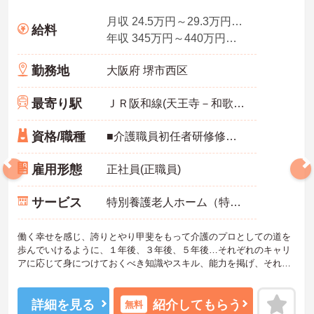
月収 24.5万円～29.3万円程度（諸手当込）
給料
年収 345万円～440万円程度
勤務地
大阪府 堺市西区
最寄り駅
ＪＲ阪和線(天王寺－和歌山)
資格/職種
■介護職員初任者研修修了者（ヘルパー2級）以上
雇用形態
正社員(正職員)
サービス
特別養護老人ホーム（特養）
働く幸せを感じ、誇りとやり甲斐をもって介護のプロとしての道を
歩んでいけるように、１年後、３年後、５年後…それぞれのキャリ
アに応じて身につけておくべき知識やスキル、能力を掲げ、それに
基づいて教育研修や資格取得支援を行い、あなたの成長を力強くサ
ポートしていく仕組みを整えています。
詳細を見る
紹介してもらう
無料