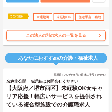
ご興味のある方には、面接対策ポイントなど、さらに詳細をご案内
しますのでお気軽にご相談ください！
ここに注目！
車通勤可
未経験OK
住宅手当・補助
無
この法人の別の求人の一覧を見る
あなたにおすすめの介護・福祉求人
更新日：2026年08月04日 求人番号：601033
名称非公開 ※詳細はお問合せください
【大阪府／堺市西区】未経験OK★キャ
リア応援！幅広いサービスを提供され
ている複合型施設での介護職求人