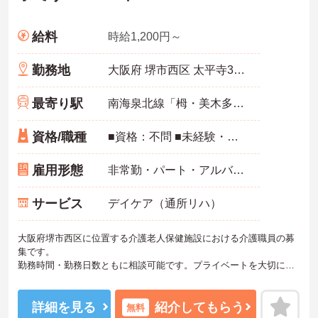
給料
時給1,200円～
勤務地
大阪府 堺市西区 太平寺327-1
最寄り駅
南海泉北線「栂・美木多駅」バス・車7分
資格/職種
■資格：不問 ■未経験・ブランク：可 ※経験者歓迎
雇用形態
非常勤・パート・アルバイト
サービス
デイケア（通所リハ）
大阪府堺市西区に位置する介護老人保健施設における介護職員の募
集です。
勤務時間・勤務日数ともに相談可能です。プライベートを大切にし
ながらご勤務いただけます。また、未経験の方やブランクがある方
も歓迎です。フォロー体制が整っており、安心してご勤務いただけ
ます。
詳細を見る
紹介してもらう
無料