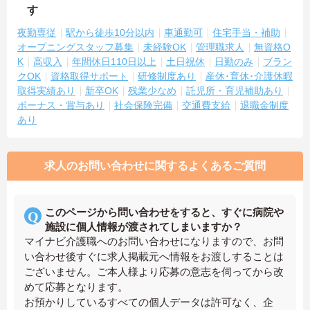
す
夜勤専従
駅から徒歩10分以内
車通勤可
住宅手当・補助
オープニングスタッフ募集
未経験OK
管理職求人
無資格O
K
高収入
年間休日110日以上
土日祝休
日勤のみ
ブラン
クOK
資格取得サポート
研修制度あり
産休･育休･介護休暇
取得実績あり
新卒OK
残業少なめ
託児所・育児補助あり
ボーナス・賞与あり
社会保険完備
交通費支給
退職金制度
あり
求人のお問い合わせに関するよくあるご質問
このページから問い合わせをすると、すぐに病院や
施設に個人情報が渡されてしまいますか？
マイナビ介護職へのお問い合わせになりますので、お問
い合わせ後すぐに求人掲載元へ情報をお渡しすることは
ございません。ご本人様より応募の意志を伺ってから改
めて応募となります。
お預かりしているすべての個人データは許可なく、企