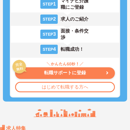
マイナビ介護
1
STEP
職にご登録
2
求人のご紹介
STEP
面接・条件交
3
STEP
渉
4
転職成功！
STEP
転職サポートに登録
はじめて転職する方へ
求人特集