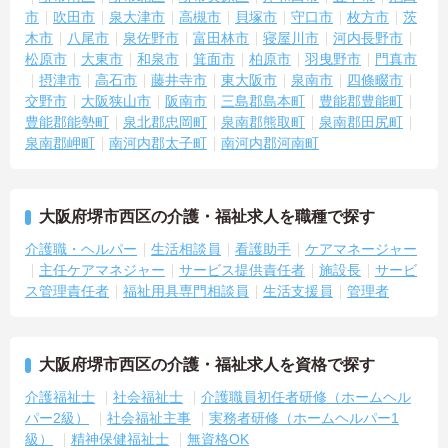
市
吹田市
泉大津市
高槻市
貝塚市
守口市
枚方市
茨
木市
八尾市
泉佐野市
富田林市
寝屋川市
河内長野市
松原市
大東市
和泉市
箕面市
柏原市
羽曳野市
門真市
摂津市
高石市
藤井寺市
東大阪市
泉南市
四條畷市
交野市
大阪狭山市
阪南市
三島郡島本町
豊能郡豊能町
豊能郡能勢町
泉北郡忠岡町
泉南郡熊取町
泉南郡田尻町
泉南郡岬町
南河内郡太子町
南河内郡河南町
大阪府堺市西区の介護・福祉求人を職種で探す
介護職・ヘルパー
生活相談員
看護助手
ケアマネージャー
主任ケアマネジャー
サービス提供責任者
施設長
サービ
ス管理責任者
福祉用具専門相談員
生活支援員
管理者
大阪府堺市西区の介護・福祉求人を資格で探す
介護福祉士
社会福祉士
介護職員初任者研修（ホームヘル
パー2級）
社会福祉主事
実務者研修（ホームヘルパー1
級）
精神保健福祉士
無資格OK