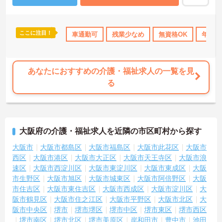
ちなみに新人の約７割は介護福祉の知識やスキルがないゼロからス
タートした未経験者。でもそんな先輩たちも、今では介護のプロと
して活躍。おおとり福祉会は長年培ってきた人財育成のノウハウと
経験を通じて、あなたの成長をしっかりサポートしていきます。
ここに注目！
上
資格取得サポート
車通勤可
研修制度あり
残業少なめ
社会保険完備
無資格OK
交通費支
年間休
ご興味をお持ちの方は是非お問い合わせください！
あなたにおすすめの介護・福祉求人の一覧を見
る
大阪府の介護・福祉求人を近隣の市区町村から探す
大阪市
大阪市都島区
大阪市福島区
大阪市此花区
大阪市
西区
大阪市港区
大阪市大正区
大阪市天王寺区
大阪市浪
速区
大阪市西淀川区
大阪市東淀川区
大阪市東成区
大阪
市生野区
大阪市旭区
大阪市城東区
大阪市阿倍野区
大阪
市住吉区
大阪市東住吉区
大阪市西成区
大阪市淀川区
大
阪市鶴見区
大阪市住之江区
大阪市平野区
大阪市北区
大
阪市中央区
堺市
堺市堺区
堺市中区
堺市東区
堺市西区
堺市南区
堺市北区
堺市美原区
岸和田市
豊中市
池田