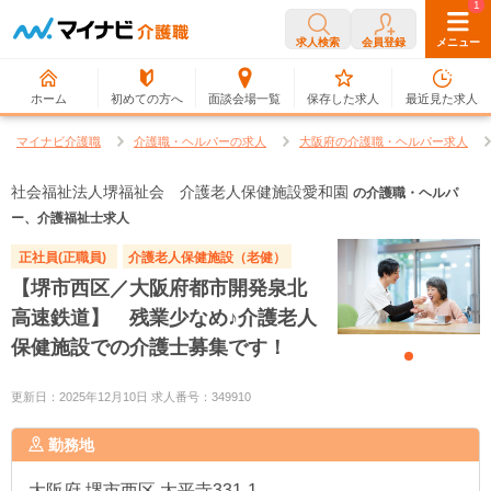
0
1
求人検索
会員登録
メニュー
ホーム
初めての方へ
面談会場一覧
保存した求人
最近見た求人
マイナビ介護職
介護職・ヘルパーの求人
大阪府の介護職・ヘルパー求人
社会福祉法人堺福祉会 介護老人保健施設愛和園
の介護職・ヘルパ
ー、介護福祉士求人
正社員(正職員)
介護老人保健施設（老健）
【堺市西区／大阪府都市開発泉北
高速鉄道】 残業少なめ♪介護老人
保健施設での介護士募集です！
更新日：2025年12月10日 求人番号：349910
勤務地
大阪府
堺市西区 太平寺331-1