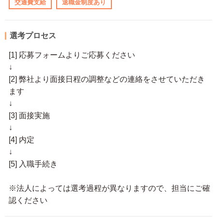
交通費支給
退職金制度あり
選考プロセス
[1] 応募フォームよりご応募ください
↓
[2] 弊社より面接日程の調整などの連絡をさせていただき
ます
↓
[3] 面接実施
↓
[4] 内定
↓
[5] 入職手続き
※法人によっては選考過程が異なりますので、担当にご確
認ください