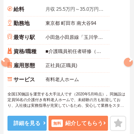
給料
月収 25.5万円～35.0万円程度（諸手当込）
勤務地
東京都 町田市 南大谷94
最寄り駅
小田急小田原線「玉川学園前駅」徒歩18分
資格/職種
■介護職員初任者研修（ヘルパー2級）以上 ※未経験OK
雇用形態
正社員(正職員)
サービス
有料老人ホーム
全国130施設を運営する大手法人です（2020年5月時点）。同施設は
定員56名の介護付き有料老人ホームで、未経験の方も歓迎してお
り、入社後は実務指導が充実しているため、安心して業務をスター
トできます。残業は月平均5時間程度と少なめです。福利厚生が充実
している点も魅力で、住宅手当（規定あり）や家族手当、資格手当
（最大1万円）に加え、処遇改善手当（4万円）、特定処遇改善手当
詳細を見る
紹介してもらう
無料
（最大7万円）、地域特性手当（3万円）など、各種手当が豊富に用
意されています。賞与は年2回の支給実績があります。勤続5年以上