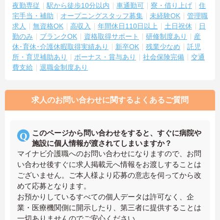
夜勤専従
駅から徒歩10分以内
車通勤可
寮・借り上げ
住
宅手当・補助
オープニングスタッフ募集
未経験OK
管理職
求人
無資格OK
高収入
年間休日110日以上
土日祝休
日
勤のみ
ブランクOK
資格取得サポート
研修制度あり
産
休･育休･介護休暇取得実績あり
新卒OK
残業少なめ
託児
所・育児補助あり
ボーナス・賞与あり
社会保険完備
交通
費支給
退職金制度あり
求人のお問い合わせに関するよくあるご質問
このページから問い合わせをすると、すぐに病院や
施設に個人情報が渡されてしまいますか？
マイナビ介護職へのお問い合わせになりますので、お問
い合わせ後すぐに求人掲載元へ情報をお渡しすることは
ございません。ご本人様より応募の意志を伺ってから改
めて応募となります。
お預かりしているすべての個人データは許可なく、企
業・医療機関側に開示したり、第三者に提供することは
一切ありませんのでご安心ください。