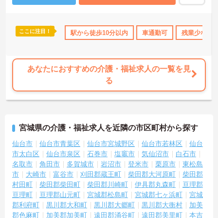
軽にご連絡ください。
ここに注目！
当・補助
資格取得サポート
駅から徒歩10分以内
研修制度あり
車通勤可
産休･育休･介護休暇取
残業少なめ
あなたにおすすめの介護・福祉求人の一覧を見
る
宮城県の介護・福祉求人を近隣の市区町村から探す
仙台市
仙台市青葉区
仙台市宮城野区
仙台市若林区
仙台
市太白区
仙台市泉区
石巻市
塩竈市
気仙沼市
白石市
名取市
角田市
多賀城市
岩沼市
登米市
栗原市
東松島
市
大崎市
富谷市
刈田郡蔵王町
柴田郡大河原町
柴田郡
村田町
柴田郡柴田町
柴田郡川崎町
伊具郡丸森町
亘理郡
亘理町
亘理郡山元町
宮城郡松島町
宮城郡七ヶ浜町
宮城
郡利府町
黒川郡大和町
黒川郡大郷町
黒川郡大衡村
加美
郡色麻町
加美郡加美町
遠田郡涌谷町
遠田郡美里町
本吉