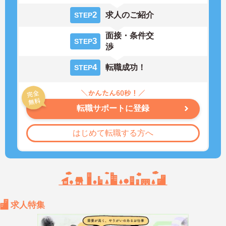
2
求人のご紹介
STEP
面接・条件交
3
STEP
渉
4
転職成功！
STEP
転職サポートに登録
はじめて転職する方へ
求人特集