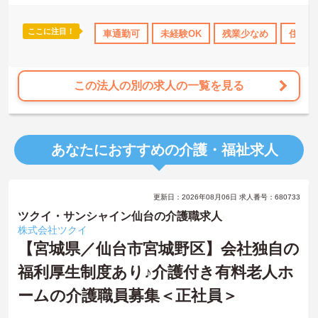
で退職金制度も利用可能です。また、1食200円で利用できる社内食
や制服貸与もあり、働きやすい環境が整っています。介護業界でキ
ここに注目！
日勤のみ
ボーナス・賞与あり
車通勤可
未経験OK
社会保険完備
残業少なめ
交通費支給
住宅手
ャリアを築きたい方、安定した基盤のもとでスキルアップを目指し
たい方、入居者様一人ひとりに寄り添ったケアを提供したい方に向
いています。ご興味のある方は詳細等をお伝えしますので、お気軽
にお問い合わせください。
この法人の別の求人の一覧を見る
あなたにおすすめの介護・福祉求人
更新日：2026年08月06日 求人番号：680733
ツクイ・サンシャイン仙台の介護職求人
株式会社ツクイ
【宮城県／仙台市宮城野区】会社独自の
福利厚生制度あり♪介護付き有料老人ホ
ームの介護職員募集＜正社員＞