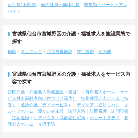
正社員(正職員)
契約社員・嘱託社員
非常勤・パート・アル
バイト
宮城県仙台市宮城野区の介護・福祉求人を施設業態で
探す
病院
クリニック
介護福祉施設
在宅医療
その他
宮城県仙台市宮城野区の介護・福祉求人をサービス内
容で探す
訪問介護
介護老人保健施設（老健）
有料老人ホーム
サー
ビス付き高齢者向け住宅（サ高住）
特別養護老人ホーム（特
養）
通所介護（デイサービス）
デイケア（通所リハ）
グ
ループホーム
障がい者施設
訪問入浴
訪問看護
訪問診療
定期巡回
ケアハウス・高齢者住宅地
ショートステイ
養
護老人ホーム
介護予防