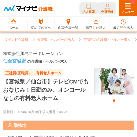
0
1
求人検索
会員登録
メニュー
ホーム
初めての方へ
面談会場一覧
保存した求人
最近見た求人
マイナビ介護職
介護職・ヘルパーの求人
宮城県の介護職・ヘルパー求人
株式会社川島コーポレーション
仙台宮城野
の介護職・ヘルパー求人
正社員(正職員)
有料老人ホーム
【宮城県／仙台市】テレビCMでも
おなじみ！日勤のみ、オンコール
なしの有料老人ホーム
更新日：2024年10月18日 求人番号：485791
勤務地