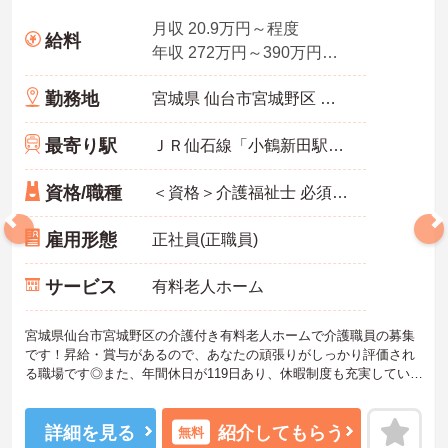
月収 20.9万円～程度
給料
年収 272万円～390万円程度 月給×12ヶ月＋賞与
勤務地
宮城県 仙台市宮城野区 新田東2-12-7
最寄り駅
ＪＲ仙石線「小鶴新田駅」徒歩5分
資格/職種
＜資格＞介護福祉士 必須 ＜経験＞介護職の実務経験3年以上 必須
雇用形態
正社員(正職員)
サービス
有料老人ホーム
宮城県仙台市宮城野区の介護付き有料老人ホームで介護職員の募集
です！昇給・賞与があるので、あなたの頑張りがしっかり評価され
る職場です◎また、年間休日が119日あり、休暇制度も充実している
ので、仕事とプライベートを両立しやすい職場です♪育児短時間勤務
制度などもあるので、ご家族のいる方でも安心して働くことができ
ます！ご興味のある方は、面接ポイントをお伝えしますので、お気
詳細を見る
紹介してもらう
無料