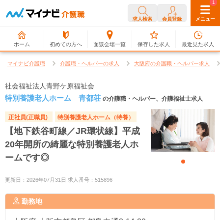
0
1
求人検索
会員登録
メニュー
ホーム
初めての方へ
面談会場一覧
保存した求人
最近見た求人
マイナビ介護職
介護職・ヘルパーの求人
大阪府の介護職・ヘルパー求人
社会福祉法人青野ケ原福祉会
特別養護老人ホーム 青都荘
の介護職・ヘルパー、介護福祉士求人
正社員(正職員)
特別養護老人ホーム（特養）
【地下鉄谷町線／JR環状線】平成
20年開所の綺麗な特別養護老人ホ
ームです◎
更新日：2026年07月31日 求人番号：515896
勤務地