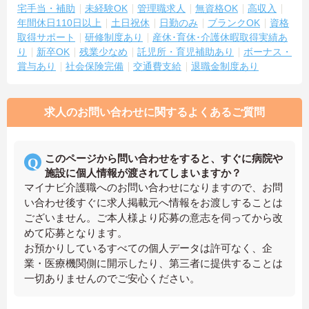
宅手当・補助
未経験OK
管理職求人
無資格OK
高収入
年間休日110日以上
土日祝休
日勤のみ
ブランクOK
資格
取得サポート
研修制度あり
産休･育休･介護休暇取得実績あ
り
新卒OK
残業少なめ
託児所・育児補助あり
ボーナス・
賞与あり
社会保険完備
交通費支給
退職金制度あり
求人のお問い合わせに関するよくあるご質問
このページから問い合わせをすると、すぐに病院や
施設に個人情報が渡されてしまいますか？
マイナビ介護職へのお問い合わせになりますので、お問
い合わせ後すぐに求人掲載元へ情報をお渡しすることは
ございません。ご本人様より応募の意志を伺ってから改
めて応募となります。
お預かりしているすべての個人データは許可なく、企
業・医療機関側に開示したり、第三者に提供することは
一切ありませんのでご安心ください。