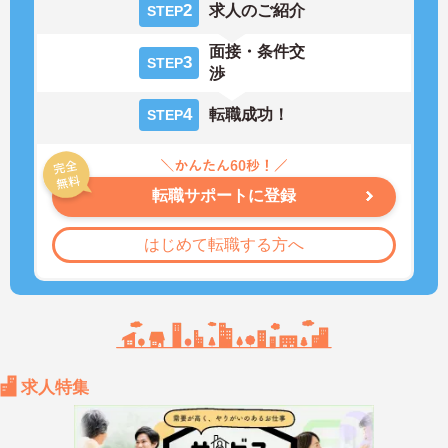
2
求人のご紹介
STEP
面接・条件交
3
STEP
渉
4
転職成功！
STEP
転職サポートに登録
はじめて転職する方へ
求人特集