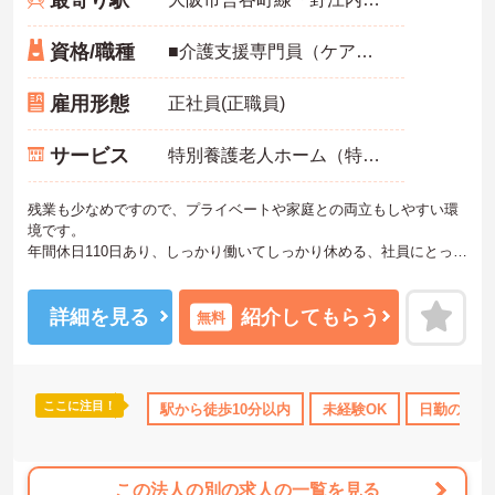
最寄り駅
資格/職種
■介護支援専門員（ケアマネジャー）資格 ■介護支援専門員の経験が3年以上ある方 ■普通自動車運転免許（AT限定可） ■必要なＰＣスキル：ワード、エクセル等 ■介護福祉士資格あれば尚可
雇用形態
正社員(正職員)
サービス
特別養護老人ホーム（特養）
残業も少なめですので、プライベートや家庭との両立もしやすい環
境です。
年間休日110日あり、しっかり働いてしっかり休める、社員にとって
理想の働き方を実現できます。
ご興味がある方には、面接対策ポイントなど、さらに詳細をお話し
いたしますのでお気軽にご相談ください。
詳細を見る
紹介してもらう
無料
ここに注目！
駅から徒歩10分以内
未経験OK
日勤のみ
この法人の別の求人の一覧を見る