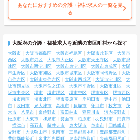
あなたにおすすめの介護・福祉求人の一覧を見
る
大阪府の介護・福祉求人を近隣の市区町村から探す
大阪市
大阪市都島区
大阪市福島区
大阪市此花区
大阪市
西区
大阪市港区
大阪市大正区
大阪市天王寺区
大阪市浪
速区
大阪市西淀川区
大阪市東淀川区
大阪市東成区
大阪
市生野区
大阪市旭区
大阪市城東区
大阪市阿倍野区
大阪
市住吉区
大阪市東住吉区
大阪市西成区
大阪市淀川区
大
阪市鶴見区
大阪市住之江区
大阪市平野区
大阪市北区
大
阪市中央区
堺市
堺市堺区
堺市中区
堺市東区
堺市西区
堺市南区
堺市北区
堺市美原区
岸和田市
豊中市
池田
市
吹田市
泉大津市
高槻市
貝塚市
守口市
枚方市
茨
木市
八尾市
泉佐野市
富田林市
寝屋川市
河内長野市
松原市
大東市
和泉市
箕面市
柏原市
羽曳野市
門真市
摂津市
高石市
藤井寺市
東大阪市
泉南市
四條畷市
交野市
大阪狭山市
阪南市
三島郡島本町
豊能郡豊能町
豊能郡能勢町
泉北郡忠岡町
泉南郡熊取町
泉南郡田尻町