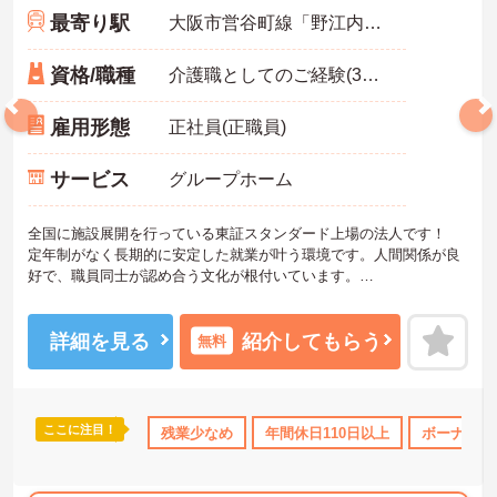
最寄り駅
大阪市営谷町線「野江内代駅」徒歩12分
資格/職種
介護職としてのご経験(3年以上)あれば尚可
雇用形態
正社員(正職員)
サービス
グループホーム
全国に施設展開を行っている東証スタンダード上場の法人です！
定年制がなく長期的に安定した就業が叶う環境です。人間関係が良
好で、職員同士が認め合う文化が根付いています。
ご興味のある方には、面接対策ポイントなど、さらに詳細をご案内
しますのでお気軽にご相談ください！
詳細を見る
紹介してもらう
無料
ここに注目！
取得サポート
産休･育休･介護休暇取得実績あり
残業少なめ
年間休日110日以上
交通費支給
ボーナス・