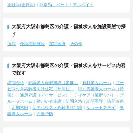
正社員(正職員)
非常勤・パート・アルバイト
大阪府大阪市都島区の介護・福祉求人を施設業態で探
す
病院
介護福祉施設
在宅医療
その他
大阪府大阪市都島区の介護・福祉求人をサービス内容
で探す
訪問介護
介護老人保健施設（老健）
有料老人ホーム
サー
ビス付き高齢者向け住宅（サ高住）
特別養護老人ホーム（特
養）
通所介護（デイサービス）
デイケア（通所リハ）
グ
ループホーム
障がい者施設
訪問入浴
訪問看護
訪問診療
定期巡回
ケアハウス・高齢者住宅地
ショートステイ
養
護老人ホーム
介護予防