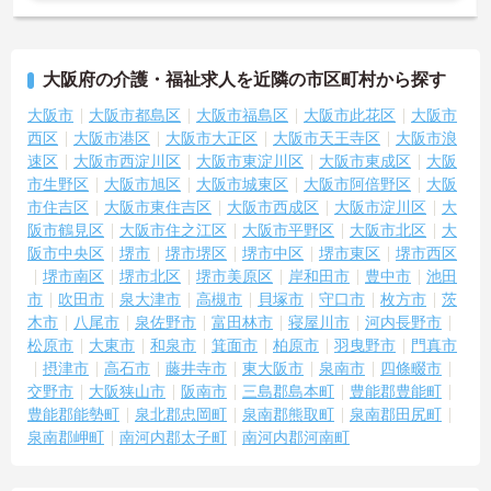
大阪府の介護・福祉求人を近隣の市区町村から探す
大阪市
大阪市都島区
大阪市福島区
大阪市此花区
大阪市
西区
大阪市港区
大阪市大正区
大阪市天王寺区
大阪市浪
速区
大阪市西淀川区
大阪市東淀川区
大阪市東成区
大阪
市生野区
大阪市旭区
大阪市城東区
大阪市阿倍野区
大阪
市住吉区
大阪市東住吉区
大阪市西成区
大阪市淀川区
大
阪市鶴見区
大阪市住之江区
大阪市平野区
大阪市北区
大
阪市中央区
堺市
堺市堺区
堺市中区
堺市東区
堺市西区
堺市南区
堺市北区
堺市美原区
岸和田市
豊中市
池田
市
吹田市
泉大津市
高槻市
貝塚市
守口市
枚方市
茨
木市
八尾市
泉佐野市
富田林市
寝屋川市
河内長野市
松原市
大東市
和泉市
箕面市
柏原市
羽曳野市
門真市
摂津市
高石市
藤井寺市
東大阪市
泉南市
四條畷市
交野市
大阪狭山市
阪南市
三島郡島本町
豊能郡豊能町
豊能郡能勢町
泉北郡忠岡町
泉南郡熊取町
泉南郡田尻町
泉南郡岬町
南河内郡太子町
南河内郡河南町