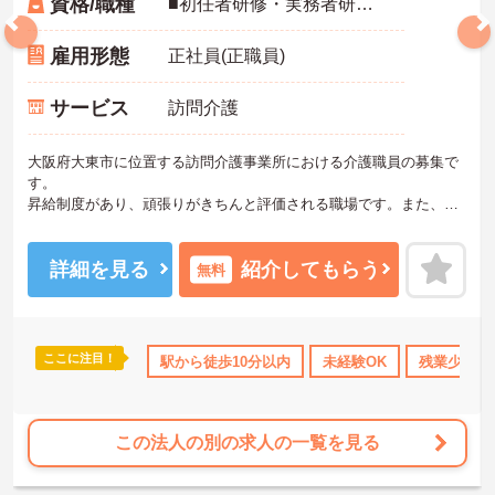
資格/職種
■初任者研修・実務者研修・介護福祉士：いずれか ■実務経験：不問 ※未経験・ブランク：可
雇用形態
正社員(正職員)
サービス
訪問介護
大阪府大東市に位置する訪問介護事業所における介護職員の募集で
す。
昇給制度があり、頑張りがきちんと評価される職場です。また、資
格取得支援制度・研修制度があり、働きながらスキルアップが目指
せます。
ご興味のある方には、面接対策ポイントなど、さらに詳細をご案内
詳細を見る
紹介してもらう
無料
しますのでお気軽にご相談ください！
ここに注目！
研修制度あり
産休･育休･介護休暇取得実績あり
駅から徒歩10分以内
未経験OK
社会保険完備
残業少なめ
この法人の別の求人の一覧を見る