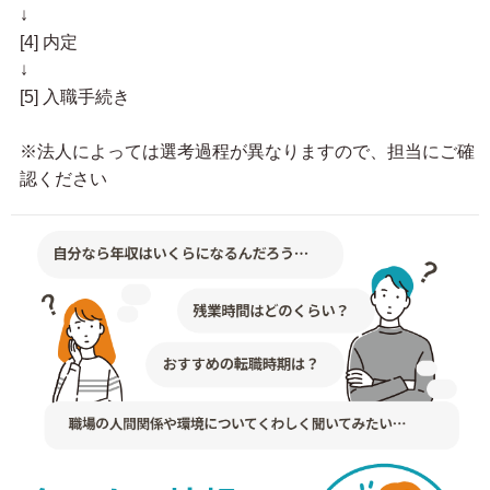
↓
[4] 内定
↓
[5] 入職手続き
※法人によっては選考過程が異なりますので、担当にご確
認ください