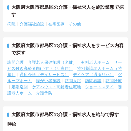
大阪府大阪市都島区の介護・福祉求人を施設業態で探
す
病院
介護福祉施設
在宅医療
その他
大阪府大阪市都島区の介護・福祉求人をサービス内容
で探す
訪問介護
介護老人保健施設（老健）
有料老人ホーム
サー
ビス付き高齢者向け住宅（サ高住）
特別養護老人ホーム（特
養）
通所介護（デイサービス）
デイケア（通所リハ）
グ
ループホーム
障がい者施設
訪問入浴
訪問看護
訪問診療
定期巡回
ケアハウス・高齢者住宅地
ショートステイ
養
護老人ホーム
介護予防
大阪府大阪市都島区の介護・福祉求人を給与で探す
時給