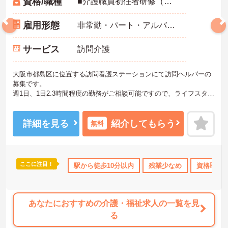
資格/職種
■介護職員初任者研修（ホームヘルパー2級）以上の資格お持ちの方 ※未経験者応相談
雇用形態
非常勤・パート・アルバイト
サービス
訪問介護
大阪市都島区に位置する訪問看護ステーションにて訪問ヘルパーの
募集です。
週1日、1日2.3時間程度の勤務がご相談可能ですので、ライフスタイ
ルに合わせて無理なく働けます！
ご興味ある方には、面接のポイントなど、さらに詳細をお話致しま
すのでお気軽にご相談ください。
詳細を見る
紹介してもらう
無料
ここに注目！
研修制度あり
産休･育休･介護休暇取得実績あり
駅から徒歩10分以内
残業少なめ
資格取得
あなたにおすすめの介護・福祉求人の一覧を見
る