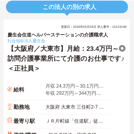
この法人の別の求人
更新日：2026年05月26日 求人番号：10123198
慶生会住道ヘルパーステーションの介護職求人
社会福祉法人慶生会
【大阪府／大東市】月給：23.4万円～◎
訪問介護事業所にて介護のお仕事です♪
＜正社員＞
月収 24.3万円～30.1万円程度※諸手当込
給料
年収 292万円～344万円程度 ※月収×12か月
勤務地
大阪府 大東市 三住町2-7 シティワース201号
最寄り駅
ＪＲ片町線「住道駅」徒歩9分