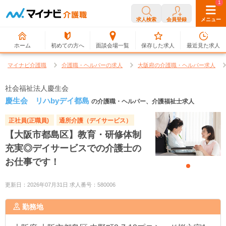
0
1
求人検索
会員登録
メニュー
ホーム
初めての方へ
面談会場一覧
保存した求人
最近見た求人
マイナビ介護職
介護職・ヘルパーの求人
大阪府の介護職・ヘルパー求人
社会福祉法人慶生会
慶生会 リハbyデイ都島
の介護職・ヘルパー、介護福祉士求人
正社員(正職員)
通所介護（デイサービス）
【大阪市都島区】教育・研修体制
充実◎デイサービスでの介護士の
お仕事です！
更新日：2026年07月31日 求人番号：580006
勤務地