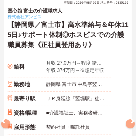
更新日：2026年08月06日 求人番号：9835166
医心館 富士の介護職求人
株式会社アンビス
【静岡県／富士市】高水準給与＆年休11
5日♪サポート体制◎ホスピスでの介護
職員募集《正社員登用あり》
月収 27.0万円～程度 諸手当込・夜勤4回/月想定
給料
年収 374万円～※想定年収
勤務地
静岡県 富士市 中島字竪堀北82-1
最寄り駅
ＪＲ身延線「竪堀駅」徒歩5分
資格/職種
■介護福祉士、実務者研修、初任者研修 いずれか ※特養、老健、病院、有老などの実務経験1年以上ある方 ※身体介護の経験年以上ある方、機械浴の使用の経験のある方歓迎
雇用形態
契約社員・嘱託社員