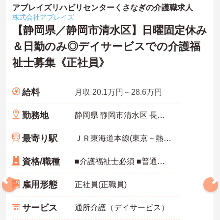
アブレイズリハビリセンターくさなぎの介護職求人
株式会社アブレイズ
【静岡県／静岡市清水区】日曜固定休み
＆日勤のみ◎デイサービスでの介護福
祉士募集《正社員》
給料
月収 20.1万円～28.6万円
勤務地
静岡県 静岡市清水区 長崎南町10－32
最寄り駅
ＪＲ東海道本線(東京－熱海)「草薙(ＪＲ)駅」徒歩10分
資格/職種
■介護福祉士必須 ■普通自動車免許必須（ＡＴ限定可） ■経験不問
雇用形態
正社員(正職員)
サービス
通所介護（デイサービス）