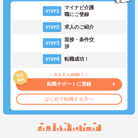
マイナビ介護
1
STEP
職にご登録
2
求人のご紹介
STEP
面接・条件交
3
STEP
渉
4
転職成功！
STEP
転職サポートに登録
はじめて転職する方へ