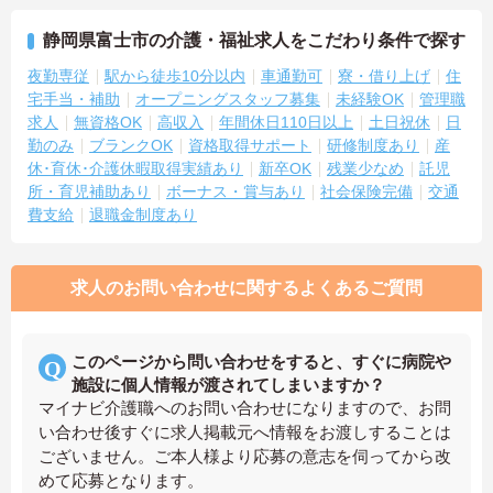
静岡県富士市の介護・福祉求人をこだわり条件で探す
夜勤専従
駅から徒歩10分以内
車通勤可
寮・借り上げ
住
宅手当・補助
オープニングスタッフ募集
未経験OK
管理職
求人
無資格OK
高収入
年間休日110日以上
土日祝休
日
勤のみ
ブランクOK
資格取得サポート
研修制度あり
産
休･育休･介護休暇取得実績あり
新卒OK
残業少なめ
託児
所・育児補助あり
ボーナス・賞与あり
社会保険完備
交通
費支給
退職金制度あり
求人のお問い合わせに関するよくあるご質問
このページから問い合わせをすると、すぐに病院や
施設に個人情報が渡されてしまいますか？
マイナビ介護職へのお問い合わせになりますので、お問
い合わせ後すぐに求人掲載元へ情報をお渡しすることは
ございません。ご本人様より応募の意志を伺ってから改
めて応募となります。