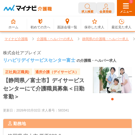
0
1
求人検索
会員登録
メニュー
ホーム
初めての方へ
面談会場一覧
保存した求人
最近見た求人
マイナビ介護職
介護職・ヘルパーの求人
静岡県の介護職・ヘルパー求人
株式会社アブレイズ
リハビリデイサービスセンター富士
の介護職・ヘルパー求人
正社員(正職員)
通所介護（デイサービス）
【静岡県／富士市】デイサービス
センターにて介護職員募集＜日勤
常勤＞
更新日：2026年03月02日 求人番号：583341
勤務地