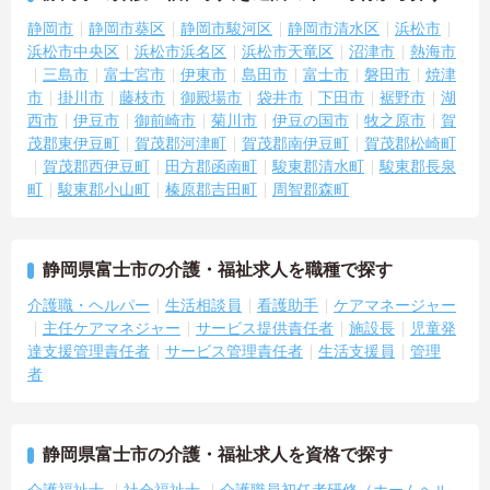
・施設内には看護師が24時間常駐しており、急変時の対応や専門的
静岡市
静岡市葵区
静岡市駿河区
静岡市清水区
浜松市
な医療処置は看護師が担当するため負担が減ります
浜松市中央区
浜松市浜名区
浜松市天竜区
沼津市
熱海市
・介護スタッフと看護スタッフの比率が1対1で相談しやすく、初任
三島市
富士宮市
伊東市
島田市
富士市
磐田市
焼津
者研修や実務者研修からでも着実に専門性を高められます
市
掛川市
藤枝市
御殿場市
袋井市
下田市
裾野市
湖
＜残業月7時間以下で身体の負担を軽減！＞
西市
伊豆市
御前崎市
菊川市
伊豆の国市
牧之原市
賀
・常勤で働くスタッフの比率が90パーセント以上と高く、急なシフ
茂郡東伊豆町
賀茂郡河津町
賀茂郡南伊豆町
賀茂郡松崎町
ト変更や無理な長時間勤務が発生しにくい人員体制です
・訪問スケジュールに沿って施設内でのケアを行うため、月平均の
賀茂郡西伊豆町
田方郡函南町
駿東郡清水町
駿東郡長泉
残業時間は5時間から7時間程度とかなり少なめに抑えられます
町
駿東郡小山町
榛原郡吉田町
周智郡森町
・夜勤明けの翌日は原則としてお休みとなるシフト編成が組まれて
おり、しっかりと休息を取りながら長期的な就業が可能です
＜評価制度でキャリアアップ＞
・介護福祉士や初任者研修などの資格や実務経験、夜勤回数がしっ
静岡県富士市の介護・福祉求人を職種で探す
かりと給与に反映されるためモチベーションを維持できます
介護職・ヘルパー
生活相談員
看護助手
ケアマネージャー
・年次を問わずリーダーや主任などのマネジメント職へ昇格する事
主任ケアマネジャー
サービス提供責任者
施設長
児童発
例も多数あり、腰を据えて長期的なキャリア形成が可能です
達支援管理責任者
サービス管理責任者
生活支援員
管理
者
静岡県富士市の介護・福祉求人を資格で探す
介護福祉士
社会福祉士
介護職員初任者研修（ホームヘル