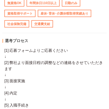
無資格OK
年間休日110日以上
日勤のみ
資格取得サポート
産休･育休･介護休暇取得実績あり
社会保険完備
交通費支給
選考プロセス
[1] 応募フォームよりご応募ください
↓
[2] 弊社より面接日程の調整などの連絡をさせていただき
ます
↓
[3] 面接実施
↓
[4] 内定
↓
[5] 入職手続き