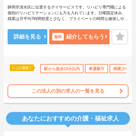
静岡市清水区に位置するデイサービスです。リハビリ専門職による
個別のリハビリテーションにも力を入れています。日曜固定休み、
残業は月平均7時間程度と少なく、プライベートの時間も確保しやす
いです。ご興味のある方には、面接対策ポイントなど、さらに詳細
をお話しいたしますのでお気軽にご相談ください！
詳細を見る
紹介してもらう
無料
ここに注目！
残業少なめ
無資格OK
駅から徒歩10分以内
日勤のみ
年間休日110日以上
車通勤可
残業少なめ
ブ
この法人の別の求人の一覧を見る
あなたにおすすめの介護・福祉求人