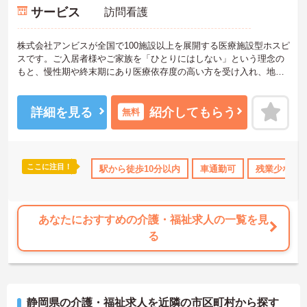
サービス
訪問看護
株式会社アンビスが全国で100施設以上を展開する医療施設型ホスピ
スです。ご入居者様やご家族を「ひとりにはしない」という理念の
もと、慢性期や終末期にあり医療依存度の高い方を受け入れ、地域
医療を支える社会的意義の高い事業を推進しています。現場には看
護師が24時間常駐しています。急変時の対応や医療行為は看護師が
担当するため、初任者研修や実務者研修の方も食事介助や入浴介助
詳細を見る
紹介してもらう
無料
などの生活を支えるケアに専念できる環境です。多職種で情報を共
有し、一人で判断を抱え込まないチーム連携の体制がしっかりと整
っています。働き方の面では、夜勤明けの翌日が原則として公休と
なるほか、月平均の残業時間も5時間から7時間程度とかなり少なめ
ここに注目！
上
社会保険完備
交通費支給
駅から徒歩10分以内
退職金制度あり
車通勤可
残業少なめ
です。常勤スタッフの比率が90パーセントを超えているため急な勤
務変更が発生しにくく、あらかじめ決められた訪問予定表に沿って
規則正しく働けます。入職後は現場スタッフによるお一人おひとり
に合わせた個別のOJT研修が実施されます。eラーニングも導入され
あなたにおすすめの介護・福祉求人の一覧を見
ており、多職種と連携しながら専門性を着実に深めていける環境が
る
用意されています。
★おすすめPOINT★
＜個別ＯＪＴとチーム連携で着実に成長！＞
・入職後はお一人おひとりの習熟度に合わせた個別のＯＪＴ研修を
静岡県の介護・福祉求人を近隣の市区町村から探す
実施し、ｅラーニングを用いた学習の機会も提供されます