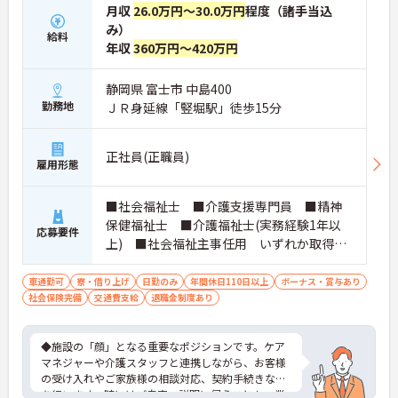
月収
26.0万円～30.0万円
程度（諸手当込
み）
給料
年収
360万円～420万円
静岡県 富士市 中島400
勤務地
ＪＲ身延線「竪堀駅」徒歩15分
正社員(正職員)
雇用形態
■社会福祉士 ■介護支援専門員 ■精神
保健福祉士 ■介護福祉士(実務経験1年以
応募要件
上) ■社会福祉主事任用 いずれか取得さ
れている方 ■普通自動車免許をお持ちの
方 ※厚生労働大臣が定める科目を3科目以上
車通勤可
寮・借り上げ
日勤のみ
年間休日110日以上
ボーナス・賞与あり
社会保険完備
交通費支給
履修していることが成績証明書の提示にて
退職金制度あり
認められる方もご応募可能です。
◆施設の「顔」となる重要なポジションです。ケア
マネジャーや介護スタッフと連携しながら、お客様
の受け入れやご家族様の相談対応、契約手続きなど
を行います。時にはご自宅へ説明に伺うことも。業