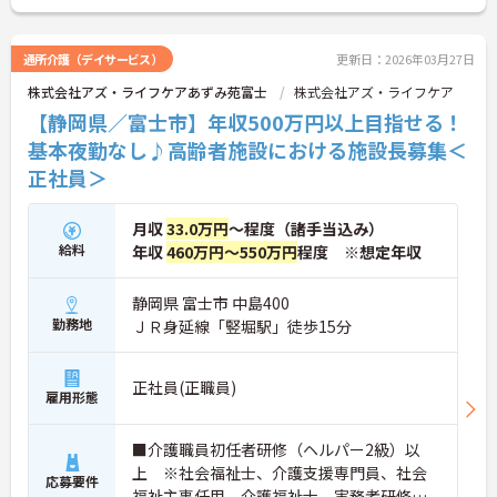
通所介護（デイサービス）
更新日：2026年03月27日
株式会社アズ・ライフケアあずみ苑富士
株式会社アズ・ライフケア
【静岡県／富士市】年収500万円以上目指せる！
基本夜勤なし♪高齢者施設における施設長募集＜
正社員＞
月収
33.0万円
～程度（諸手当込み）
給料
年収
460万円～550万円
程度 ※想定年収
静岡県 富士市 中島400
勤務地
ＪＲ身延線「竪堀駅」徒歩15分
正社員(正職員)
雇用形態
■介護職員初任者研修（ヘルパー2級）以
上 ※社会福祉士、介護支援専門員、社会
応募要件
福祉主事任用、介護福祉士、実務者研修歓