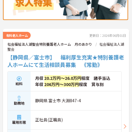
有料老人ホーム
更新日：2026年06月01日
社会福祉法人湖聖会特別養護老人ホーム 月のあかり
社会福祉法人湖
聖会
【静岡県／富士市】 福利厚生充実★特別養護老
人ホームにて生活相談員募集 《常勤》
月収
20.2万円～26.0万円
程度 諸手当込
給料
年収
206万円～300万円
程度 賞与別
静岡県 富士市 大淵847-4
勤務地
正社員(正職員)
雇用形態