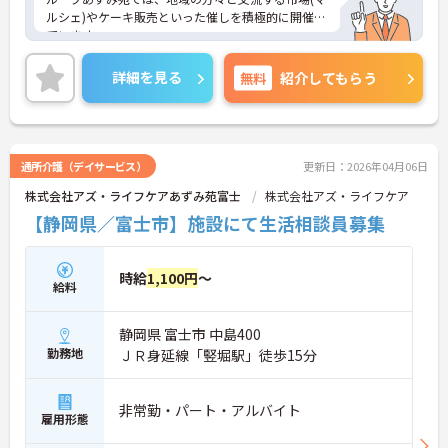
ルシェ)やケーキ販売といった催しを積極的に開催し
ています。
お取り引きのある企業様に特別ブースを出していた
だくなど多くの方のご協力に支えられての開催です
詳細を見る
無料
紹介してもらう
が、近隣住民の皆さんも多く参加され、あずみ苑と
の地域交流が進んでいるんですよ。
日勤のみの勤務で、希望休も考慮してもらえるため
ワークライフバランスを重視した働き方ができま
す。利用者に寄り添いながらゆったりとした介護を
通所介護（デイサービス）
更新日：2026年04月06日
提供できる環境です。
株式会社アズ・ライフケアあずみ苑富士
株式会社アズ・ライフケア
ご興味をお持ちの方には詳細の情報や面接のポイン
トをお伝えしますので、お気軽にお問い合わせくだ
【静岡県／富士市】施設にて生活相談員募集
さいませ。
時給
1,100円
～
給料
静岡県 富士市 中島400
勤務地
ＪＲ身延線「竪堀駅」徒歩15分
非常勤・パート・アルバイト
雇用形態