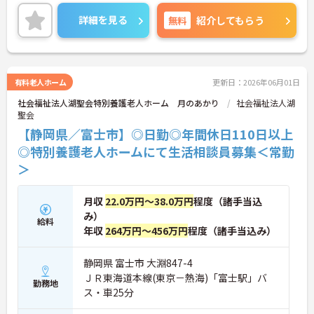
ます！
ご興味をお持ちの方はお気軽にお問合せ下さい。
詳細を見る
無料
紹介してもらう
有料老人ホーム
更新日：2026年06月01日
社会福祉法人湖聖会特別養護老人ホーム 月のあかり
社会福祉法人湖
聖会
【静岡県／富士市】◎日勤◎年間休日110日以上
◎特別養護老人ホームにて生活相談員募集＜常勤
＞
月収
22.0万円～38.0万円
程度（諸手当込
み）
給料
年収
264万円～456万円
程度（諸手当込み）
静岡県 富士市 大淵847-4
ＪＲ東海道本線(東京－熱海)「富士駅」バ
勤務地
ス・車25分