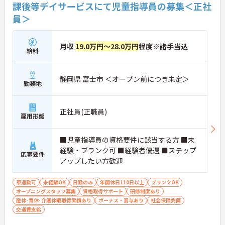
課後等デイサービスにて児童指導員の募集＜正社
員＞
月収
19.0万円～28.0万円
程度※諸手当込
給料
静岡県 富士市 ＜オープン前につき未定＞
勤務地
正社員(正職員)
雇用形態
■児童指導員の資格要件に該当する方 ■未
経験・ブランク可 ■経験者優遇 ■ステップ
応募要件
アップしたい方歓迎
車通勤可
未経験OK
日勤のみ
年間休日110日以上
ブランクOK
オープニングスタッフ募集
資格取得サポート
研修制度あり
産休･育休･介護休暇取得実績あり
ボーナス・賞与あり
社会保険完備
交通費支給