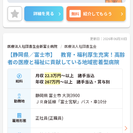
いただけます！
マイカー通勤OK無料駐車場完備なので、毎日の通勤
も楽々です◎
詳細を見る
無料
紹介してもらう
また、日曜日は固定休暇なので、週末はご家族との
時間を大切にしていただけます！
ご興味をお持ちの方はお気軽にお問合せ下さい！
更新日：2026年06月30日
医療法人社団喜生会新富士病院
医療法人社団喜生会
【静岡県／富士市】 教育・福利厚生充実！高齢
者の医療と福祉に貢献している地域密着型病院
月収
22.3万円
～以上 諸手当込
給料
年収
267万円
～以上 諸手当込・賞与別
静岡県 富士市 大渕3900
勤務地
ＪＲ身延線「富士宮駅」バス・車10分
正社員(正職員)
雇用形態