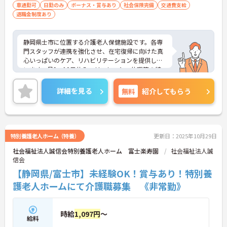
態・年齢は不問）
車通勤可
日勤のみ
ボーナス・賞与あり
社会保険完備
交通費支給
退職金制度あり
静岡県士市に位置する介護老人保健施設です。各専
門スタッフが連携を強化させ、在宅復帰に向けた真
心いっぱいのケア、リハビリテーションを提供して
います。月9～10日休み、リフレッシュ休暇等の特
別休暇もあり、メリハリのある勤務が可能です。静
岡県を中心に多数の事業を展開する法人が母体で安
詳細を見る
無料
紹介してもらう
定感も抜群です。ご興味のある方には、面接対策ポ
イントなど、さらに詳細をお話しいたしますのでお
気軽にご相談ください！
特別養護老人ホーム（特養）
更新日：2025年10月29日
社会福祉法人誠信会特別養護老人ホーム 富士楽寿園
社会福祉法人誠
信会
【静岡県/富士市】未経験OK！賞与あり！特別養
護老人ホームにて介護職募集 《非常勤》
時給
1,097円
～
給料