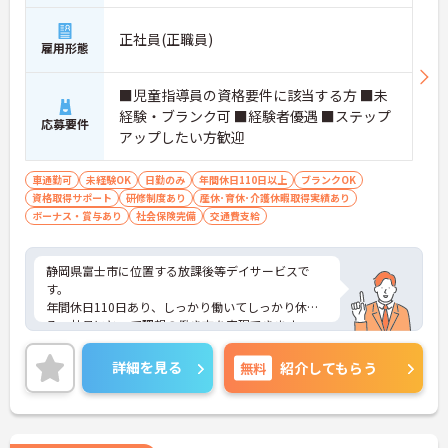
正社員(正職員)
雇用形態
■児童指導員の資格要件に該当する方 ■未
経験・ブランク可 ■経験者優遇 ■ステップ
応募要件
アップしたい方歓迎
車通勤可
未経験OK
日勤のみ
年間休日110日以上
ブランクOK
資格取得サポート
研修制度あり
産休･育休･介護休暇取得実績あり
ボーナス・賞与あり
社会保険完備
交通費支給
静岡県富士市に位置する放課後等デイサービスで
す。
年間休日110日あり、しっかり働いてしっかり休め
る、社員にとって理想の働き方を実現できます。
マイカー通勤が可能なため、通勤に便利です。
ご興味をお持ちの方はお気軽にお問い合わせくださ
詳細を見る
無料
紹介してもらう
い。