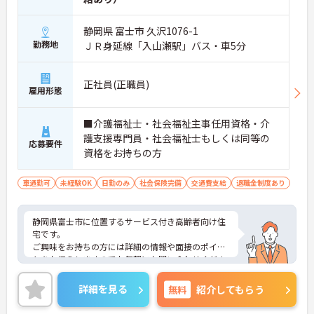
静岡県 富士市 久沢1076-1
勤務地
ＪＲ身延線「入山瀬駅」バス・車5分
正社員(正職員)
雇用形態
■介護福祉士・社会福祉主事任用資格・介
護支援専門員・社会福祉士もしくは同等の
応募要件
資格をお持ちの方
車通勤可
未経験OK
日勤のみ
社会保険完備
交通費支給
退職金制度あり
静岡県富士市に位置するサービス付き高齢者向け住
宅です。
ご興味をお持ちの方には詳細の情報や面接のポイン
トをお伝えしますのでお気軽にお問い合わせくださ
いませ。
詳細を見る
無料
紹介してもらう