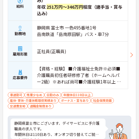
み）
給料
年収
251万円～346万円
程度（諸手当・賞与
込み）
静岡県 富士市 一色495番地1号
勤務地
岳南鉄道「岳南原田駅」バス・車7分
正社員(正職員)
雇用形態
【資格・経験】 ■介護福祉士免許※必須■
介護職員初任者研修修了者（ホームヘルパ
応募要件
ー2級）※あれば尚可■介護経験1年以上 ■
普通自動車運転免許（ＡＴ限定可）※必須
■基本的PC操作
車通勤可
残業少なめ
日勤のみ
年間休日110日以上
産休･育休･介護休暇取得実績あり
ボーナス・賞与あり
社会保険完備
交通費支給
退職金制度あり
静岡県富士市にございます、デイサービスに手介護
職員の求人です。
年間休日は110日あり、オンオフ切り替えてご就業