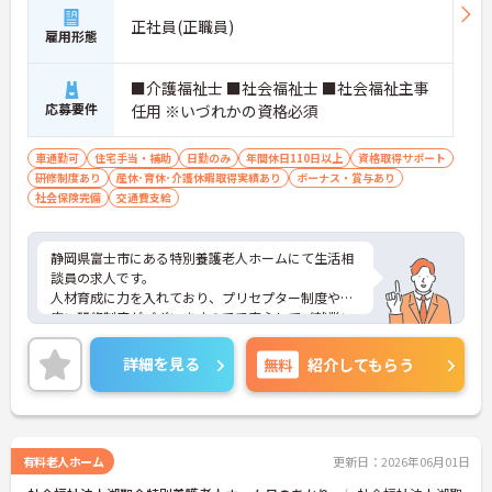
正社員(正職員)
雇用形態
■介護福祉士 ■社会福祉士 ■社会福祉主事
応募要件
任用 ※いづれかの資格必須
車通勤可
住宅手当・補助
日勤のみ
年間休日110日以上
資格取得サポート
研修制度あり
産休･育休･介護休暇取得実績あり
ボーナス・賞与あり
社会保険完備
交通費支給
静岡県富士市にある特別養護老人ホームにて生活相
談員の求人です。
人材育成に力を入れており、プリセプター制度や幅
広い研修制度がございますのでで安心してご就業い
ただけます！
ご興味をお持ちの方はお気軽にお問合せ下さい！
詳細を見る
無料
紹介してもらう
有料老人ホーム
更新日：2026年06月01日