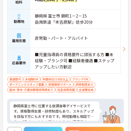
給料
静岡県 富士市 錦町1－2－15
勤務地
岳南鉄道「本吉原駅」徒歩20分
非常勤・パート・アルバイト
雇用形態
■児童指導員の資格要件に該当する方 ■未
経験・ブランク可 ■経験者優遇 ■ステップ
応募要件
アップしたい方歓迎
車通勤可
未経験OK
年間休日110日以上
ブランクOK
オープニングスタッフ募集
資格取得サポート
研修制度あり
産休･育休･介護休暇取得実績あり
社会保険完備
交通費支給
静岡県富士市に位置する放課後等デイサービスで
す。資格取得支援・研修制度もあり、スキルアップ
を目指す方にもおすすめです。時短勤務も相談で
き、プライベートとの両立もしやすい環境です。マ
イカー通勤が可能なため、通勤に便利です。ご興味