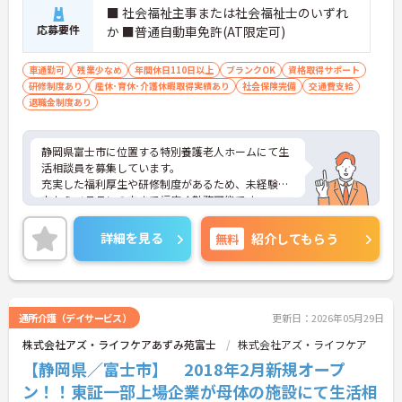
■ 社会福祉主事または社会福祉士のいずれ
応募要件
か ■普通自動車免許(AT限定可)
車通勤可
残業少なめ
年間休日110日以上
ブランクOK
資格取得サポート
研修制度あり
産休･育休･介護休暇取得実績あり
社会保険完備
交通費支給
退職金制度あり
静岡県富士市に位置する特別養護老人ホームにて生
活相談員を募集しています。
充実した福利厚生や研修制度があるため、未経験の
方からベテランの方まで幅広く勤務可能です。
ご興味をお持ちの方には詳細の情報や面接のポイン
トをお伝えしますのでお気軽にお問い合わせくださ
詳細を見る
無料
紹介してもらう
いませ。
通所介護（デイサービス）
更新日：2026年05月29日
株式会社アズ・ライフケアあずみ苑富士
株式会社アズ・ライフケア
【静岡県／富士市】 2018年2月新規オープ
ン！！東証一部上場企業が母体の施設にて生活相