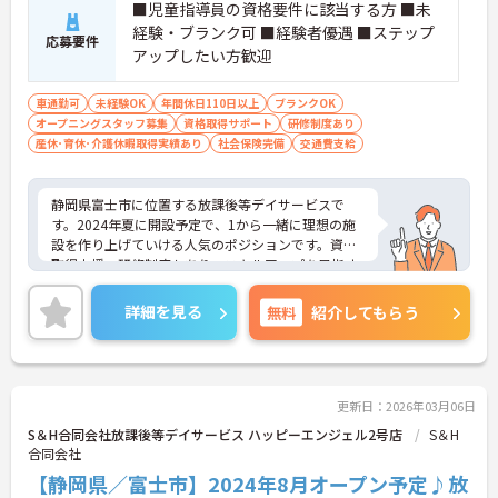
■児童指導員の資格要件に該当する方 ■未
経験・ブランク可 ■経験者優遇 ■ステップ
応募要件
アップしたい方歓迎
車通勤可
未経験OK
年間休日110日以上
ブランクOK
オープニングスタッフ募集
資格取得サポート
研修制度あり
産休･育休･介護休暇取得実績あり
社会保険完備
交通費支給
静岡県富士市に位置する放課後等デイサービスで
す。2024年夏に開設予定で、1から一緒に理想の施
設を作り上げていける人気のポジションです。資格
取得支援・研修制度もあり、スキルアップを目指す
方にもおすすめです。時短勤務も相談でき、プライ
ベートとの両立もしやすい環境です。マイカー通勤
詳細を見る
無料
紹介してもらう
が可能なため、通勤に便利です。ご興味をお持ちの
方はお気軽にお問い合わせください。
更新日：2026年03月06日
S＆H合同会社放課後等デイサービス ハッピーエンジェル2号店
S＆H
合同会社
【静岡県／富士市】2024年8月オープン予定♪放