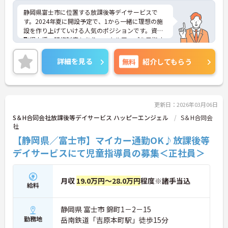
静岡県富士市に位置する放課後等デイサービスで
す。2024年夏に開設予定で、1から一緒に理想の施
設を作り上げていける人気のポジションです。資格
取得支援・研修制度もあり、スキルアップを目指す
方にもおすすめです。年間休日110日あり、しっか
り働いてしっかり休める、社員にとって理想の働き
詳細を見る
無料
紹介してもらう
方を実現できます。
マイカー通勤が可能なため、通勤に便利です。
ご興味をお持ちの方はお気軽にお問い合わせくださ
い。
更新日：2026年03月06日
S＆H合同会社放課後等デイサービス ハッピーエンジェル
S＆H合同会
社
【静岡県／富士市】マイカー通勤OK♪放課後等
デイサービスにて児童指導員の募集＜正社員＞
月収
19.0万円～28.0万円
程度※諸手当込
給料
静岡県 富士市 錦町1－2－15
勤務地
岳南鉄道「吉原本町駅」徒歩15分