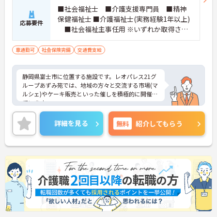
■社会福祉士 ■介護支援専門員 ■精神
保健福祉士 ■介護福祉士(実務経験1年以上)
応募要件
■社会福祉主事任用 ※いずれか取得され
ている方。厚生労働大臣が定める科目を3科
目以上履修していることが成績証明書の提
車通勤可
社会保険完備
交通費支給
示にて認められる方もご応募可能です。
静岡県富士市に位置する施設です。レオパレス21グ
ループあずみ苑では、地域の方々と交流する市場(マ
ルシェ)やケーキ販売といった催しを積極的に開催し
ています。
お取り引きのある企業様に特別ブースを出していた
だくなど多くの方のご協力に支えられての開催です
詳細を見る
無料
紹介してもらう
が、近隣住民の皆さんも多く参加され、あずみ苑と
の地域交流が進んでいるんですよ。
日勤のみの勤務で、希望休も考慮してもらえるため
ワークライフバランスを重視した働き方ができま
す。利用者に寄り添いながらゆったりとした介護を
提供できる環境です。
ご興味をお持ちの方には詳細の情報や面接のポイン
トをお伝えしますので、お気軽にお問い合わせくだ
さいませ。