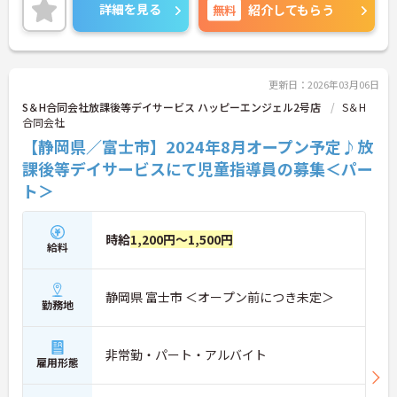
をお持ちの方はお気軽にお問い合わせください。
詳細を見る
無料
紹介してもらう
更新日：2026年03月06日
S＆H合同会社放課後等デイサービス ハッピーエンジェル2号店
S＆H
合同会社
【静岡県／富士市】2024年8月オープン予定♪放
課後等デイサービスにて児童指導員の募集＜パー
ト＞
時給
1,200円～1,500円
給料
静岡県 富士市 ＜オープン前につき未定＞
勤務地
非常勤・パート・アルバイト
雇用形態