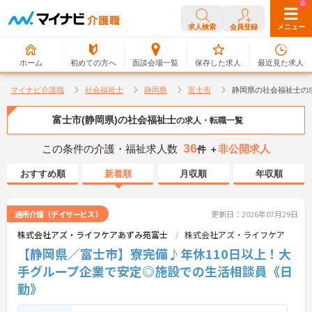
0
0
求人検索
会員登録
メニュー
ホーム
初めての方へ
面談会場一覧
保存した求人
最近見た求人
マイナビ介護職
社会福祉士
静岡県
富士市
静岡県の社会福祉士の
富士市(静岡県)の社会福祉士
の求人・転職一覧
36
この条件の介護・福祉求人数
非公開求人
件 ＋
おすすめ順
新着順
月収順
年収順
通所介護（デイサービス）
更新日：2026年07月29日
株式会社アズ・ライフケアあずみ苑富士
株式会社アズ・ライフケア
【静岡県／富士市】寮完備♪年休110日以上！大
手グループ企業で安定◎施設での生活相談員《日
勤》