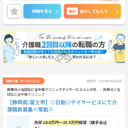
務の幅は広いですが、その分、お客様の「困った」
に寄り添い、解決できた時の喜びはひとしおです。
詳細を見る
無料
紹介してもらう
親身な対応ができるあなたを、スタッフみんなが待
っています。
◆年間休日は117日以上あり、シフト制ですが希望
休も考慮してもらえるので予定が立てやすいのが嬉
しいポイントです。有給休暇は1時間単位で取得でき
るので、「ちょっと用事を済ませたい」という時に
も便利。オンとオフを上手に切り替えて、自分らし
い働き方が実現できます。
◆タブレット端末を活用した介護記録システムを導
入♪スタッフ同士の情報共有もスムーズになり、
「ご利用者様と向き合う時間が増えた」と現場でも
好評です。効率よく働けます。
通所介護（デイサービス）
更新日：2026年06月30日
医療法人社団弘仁会中根クリニックデイサービスふじの花
医療法人社
団弘仁会中根クリニック
【静岡県/富士市】◎日勤◎デイサービスにて介
護職員募集＜常勤＞
月収
18.6万円～25.5万円
程度（諸手当込