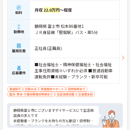
月収
22.0万円
～程度
給料
静岡県 富士市 松本86番地1
勤務地
ＪＲ身延線「竪堀駅」バス・車5分
正社員(正職員)
雇用形態
■社会福祉士・精神保健福祉士・社会福祉
主事任用資格※いずれか必須 ■普通自動車
応募要件
運転免許■未経験・ブランク・新卒可能
車通勤可
日勤のみ
資格取得サポート
研修制度あり
産休･育休･介護休暇取得実績あり
社会保険完備
交通費支給
静岡県富士市にございますデイサービスにて生活相
談員の求人です
未経験者・ブランクをお持ちの方も歓迎！研修制度
が充実しておりますので、安心してご就業いただけ