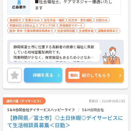
■社会福祉士、ケアマネジャー優遇いたし
応募要件
ます
車通勤可
残業少なめ
住宅手当・補助
託児所・育児補助
日勤のみ
年間休日110日以上
ブランクOK
資格取得サポート
産休･育休･介護休暇取得実績あり
社会保険完備
交通費支給
退職金制度あり
静岡県富士市に位置する高齢者の医療と福祉に貢献
している地域密着型病院です。
残業時間が少なく、保育施設もあるため小さなお子
様がいる方にも働きやすい環境です。子育てに対し
て理解があるため、産休明けに帰ってくる方も多く
定着率抜群です。
詳細を見る
無料
紹介してもらう
ご興味ある方には、面接対策ポイントなど、さらに
詳細をお話しいたしますのでお気軽にご相談くださ
い。
通所介護（デイサービス）
更新日：2026年06月15日
S＆H合同会社デイサービスハッピーライフ
S＆H合同会社
【静岡県／富士市】◎土日休暇◎デイサービスに
て生活相談員募集＜日勤＞