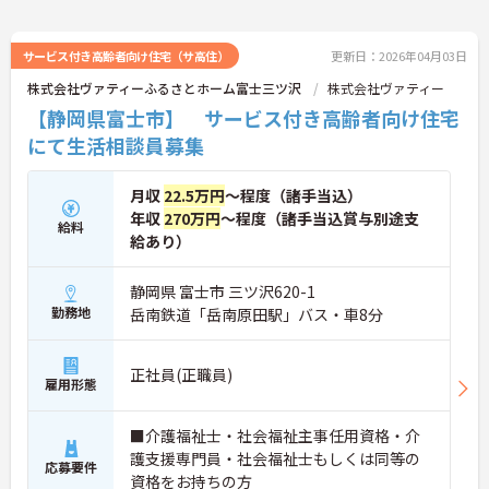
サービス付き高齢者向け住宅（サ高住）
更新日：2026年04月03日
株式会社ヴァティーふるさとホーム富士三ツ沢
株式会社ヴァティー
【静岡県富士市】 サービス付き高齢者向け住宅
にて生活相談員募集
月収
22.5万円
～程度（諸手当込）
年収
270万円
～程度（諸手当込賞与別途支
給料
給あり）
静岡県 富士市 三ツ沢620-1
勤務地
岳南鉄道「岳南原田駅」バス・車8分
正社員(正職員)
雇用形態
■介護福祉士・社会福祉主事任用資格・介
護支援専門員・社会福祉士もしくは同等の
応募要件
資格をお持ちの方