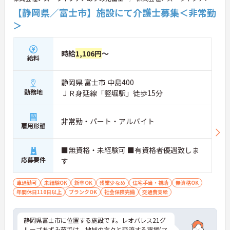
【静岡県／富士市】施設にて介護士募集＜非常勤
＞
時給
1,106円
～
給料
静岡県 富士市 中島400
勤務地
ＪＲ身延線「竪堀駅」徒歩15分
非常勤・パート・アルバイト
雇用形態
■無資格・未経験可 ■有資格者優遇致しま
応募要件
す
車通勤可
未経験OK
新卒OK
残業少なめ
住宅手当・補助
無資格OK
年間休日110日以上
ブランクOK
社会保険完備
交通費支給
静岡県富士市に位置する施設です。レオパレス21グ
ループあずみ苑では、地域の方々と交流する市場(マ