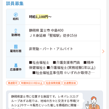
談員募集
時給
1,100円
～
給料
静岡県 富士市 中島400
勤務地
ＪＲ身延線「竪堀駅」徒歩15分
非常勤・パート・アルバイト
雇用形態
■社会福祉士 ■介護支援専門員 ■精神
保健福祉士 ■介護福祉士(実務経験1年以上)
応募要件
■社会福祉主事任用 ※いずれか取得され
ている方。厚生労働大臣が定める科目を3科
目以上履修していることが成績証明書の提
車通勤可
年間休日110日以上
社会保険完備
交通費支給
示にて認められる方もご応募可能です。
静岡県富士市に位置する施設です。レオパレス21グ
ループあずみ苑では、地域の方々と交流する市場(マ
ルシェ)やケーキ販売といった催しを積極的に開催し