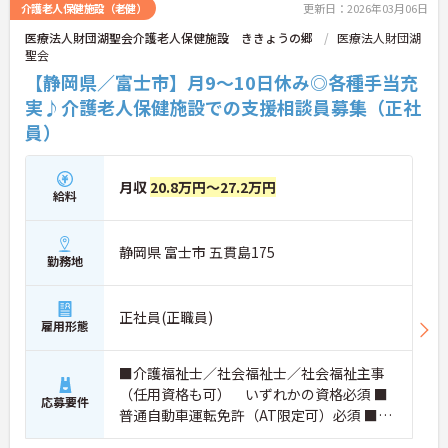
介護老人保健施設（老健）
更新日：2026年03月06日
医療法人財団湖聖会介護老人保健施設 ききょうの郷
医療法人財団湖
聖会
【静岡県／富士市】月9～10日休み◎各種手当充
実♪介護老人保健施設での支援相談員募集（正社
員）
月収
20.8万円～27.2万円
給料
静岡県 富士市 五貫島175
勤務地
正社員(正職員)
雇用形態
■介護福祉士／社会福祉士／社会福祉主事
（任用資格も可） いずれかの資格必須 ■
応募要件
普通自動車運転免許（AT限定可）必須 ■相
談員としての実務経験 必須（サービス形