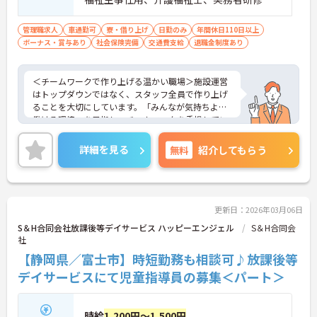
迎 ■管理職、生活相談員、サービス提供責
任者、またはそれらに類する職種での業務
管理職求人
車通勤可
寮・借り上げ
日勤のみ
年間休日110日以上
ボーナス・賞与あり
経験をお持ちの方 ■普通自動車免許（AT
社会保険完備
交通費支給
退職金制度あり
限定可）必須
＜チームワークで作り上げる温かい職場＞施設運営
はトップダウンではなく、スタッフ全員で作り上げ
ることを大切にしています。「みんなが気持ちよく
働ける環境」を目指し、チームワークを重視してい
るのが特徴です。裁量が大きく任される部分も多い
ため、アイデアや気配りがダイレクトに施設の雰囲
詳細を見る
無料
紹介してもらう
気を良くし、スタッフの笑顔につながるやりがいを
感じられます。
＜学びを応援！充実の研修と資格手当＞「管理職専
用研修」をはじめ、コンプライアンス研修や職種別
専門研修など、成長を支えるプログラムが豊富で
更新日：2026年03月06日
す。また、資格取得への評価も手厚く、スキルアッ
S＆H合同会社放課後等デイサービス ハッピーエンジェル
S＆H合同会
プが収入アップにもつながります。
社
＜プライベートも大切にできる柔軟な働き方＞年間
【静岡県／富士市】時短勤務も相談可♪放課後等
休日は110日以上あり、1時間単位で取得できる有給
休暇や、最大40日まで積み立てられる積立有給休暇
デイサービスにて児童指導員の募集＜パート＞
など、休みを取りやすい制度が整っています。
時給
1,200円～1,500円