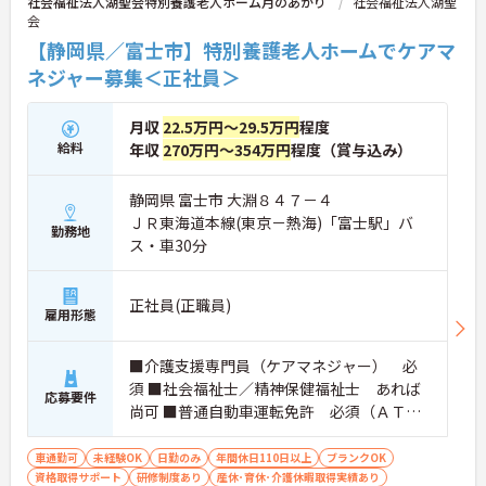
社会福祉法人湖聖会特別養護老人ホーム月のあかり
社会福祉法人湖聖
会
【静岡県／富士市】特別養護老人ホームでケアマ
ネジャー募集＜正社員＞
月収
22.5万円～29.5万円
程度
給料
年収
270万円～354万円
程度（賞与込み）
静岡県 富士市 大淵８４７－４
ＪＲ東海道本線(東京－熱海)「富士駅」バ
勤務地
ス・車30分
正社員(正職員)
雇用形態
■介護支援専門員（ケアマネジャー） 必
須 ■社会福祉士／精神保健福祉士 あれば
応募要件
尚可 ■普通自動車運転免許 必須（ＡＴ限
定可） ＊高齢者介護分野での知識及び経
験 あれば尚可 ＊必要なPCスキル：携帯電
車通勤可
未経験OK
日勤のみ
年間休日110日以上
ブランクOK
資格取得サポート
話を扱える程度でOK
研修制度あり
産休･育休･介護休暇取得実績あり