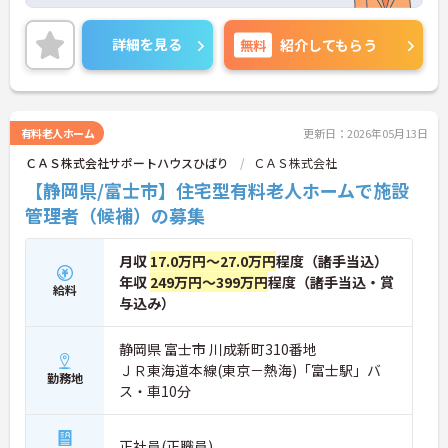
ています。
お取り引きのある企業様に特別ブースを出していた
だくなど多くの方のご協力に支えられての開催です
詳細を見る
無料
紹介してもらう
が、近隣住民の皆さんも多く参加され、あずみ苑と
の地域交流が進んでいるんですよ。
日勤のみの勤務で、希望休も考慮してもらえるため
ワークライフバランスを重視した働き方ができま
す。利用者に寄り添いながらゆったりとした介護を
有料老人ホーム
更新日：2026年05月13日
提供できる環境です。
ＣＡＳ株式会社サポートハウスひばり
ＣＡＳ株式会社
ご興味をお持ちの方には詳細の情報や面接のポイン
トをお伝えしますので、お気軽にお問い合わせくだ
【静岡県/富士市】住宅型有料老人ホームで施設
さいませ。
管理者（候補）の募集
月収
17.0万円～27.0万円
程度（諸手当込）
年収
249万円～399万円
程度（諸手当込・賞
給料
与込み）
静岡県 富士市 川成新町310番地
ＪＲ東海道本線(東京－熱海)「富士駅」バ
勤務地
ス・車10分
正社員(正職員)