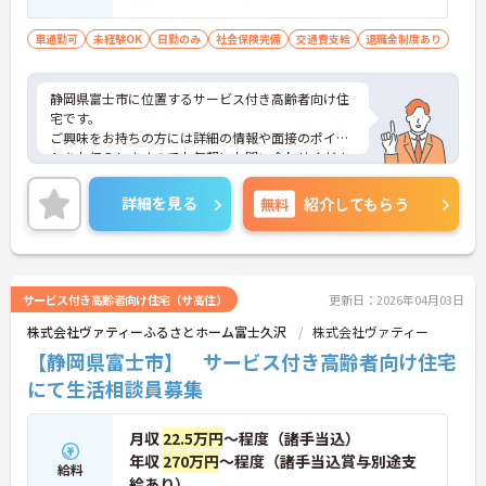
車通勤可
未経験OK
日勤のみ
社会保険完備
交通費支給
退職金制度あり
静岡県富士市に位置するサービス付き高齢者向け住
宅です。
ご興味をお持ちの方には詳細の情報や面接のポイン
トをお伝えしますのでお気軽にお問い合わせくださ
いませ。
詳細を見る
無料
紹介してもらう
サービス付き高齢者向け住宅（サ高住）
更新日：2026年04月03日
株式会社ヴァティーふるさとホーム富士久沢
株式会社ヴァティー
【静岡県富士市】 サービス付き高齢者向け住宅
にて生活相談員募集
月収
22.5万円
～程度（諸手当込）
年収
270万円
～程度（諸手当込賞与別途支
給料
給あり）