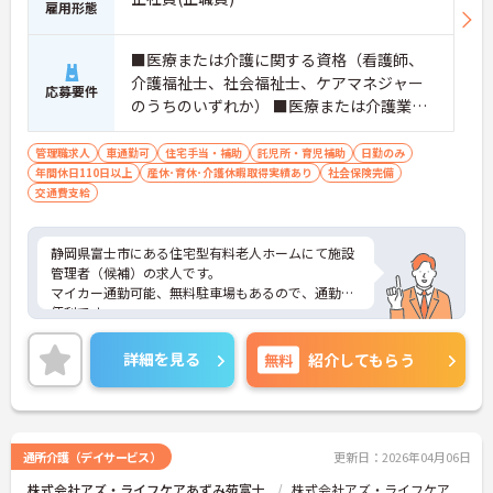
雇用形態
■医療または介護に関する資格（看護師、
介護福祉士、社会福祉士、ケアマネジャー
応募要件
のうちのいずれか） ■医療または介護業務
経験者
管理職求人
車通勤可
住宅手当・補助
託児所・育児補助
日勤のみ
年間休日110日以上
産休･育休･介護休暇取得実績あり
社会保険完備
交通費支給
静岡県富士市にある住宅型有料老人ホームにて施設
管理者（候補）の求人です。
マイカー通勤可能、無料駐車場もあるので、通勤に
便利です。
日勤のみの時間帯で残業なし！しかも年間休日120
日以上！託児所もありますので、ご家庭との両立が
詳細を見る
無料
紹介してもらう
可能です。
ご興味のある方には、面接対策ポイントなど、さら
に詳細をお話いたしますのでお気軽にご相談くださ
い。
通所介護（デイサービス）
更新日：2026年04月06日
株式会社アズ・ライフケアあずみ苑富士
株式会社アズ・ライフケア