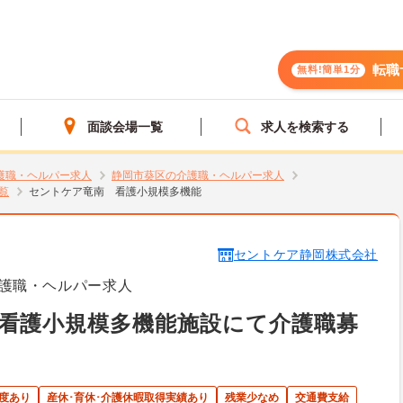
転職
無料!簡単1分
面談会場一覧
求人を検索する
護職・ヘルパー求人
静岡市葵区の介護職・ヘルパー求人
覧
セントケア竜南 看護小規模多機能
セントケア静岡株式会社
護職・ヘルパー求人
看護小規模多機能施設にて介護職募
度あり
産休･育休･介護休暇取得実績あり
残業少なめ
交通費支給