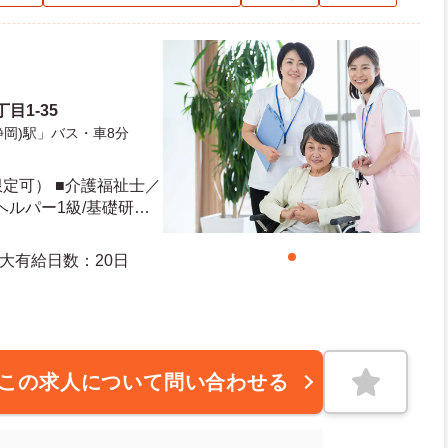
目1-35
岡)駅」バス・車8分
定可） ■介護福祉士／
ルパー1級/基礎研
者研修（旧ヘルパー2
者研修（旧ヘルパー2
度有給日数：10日 最大有給日数：20日
この求人について問い合わせる