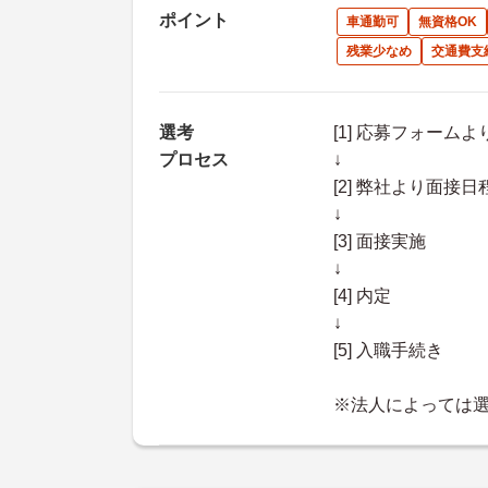
ポイント
車通勤可
無資格OK
残業少なめ
交通費支
選考
[1] 応募フォーム
プロセス
↓
[2] 弊社より面
↓
[3] 面接実施
↓
[4] 内定
↓
[5] 入職手続き
※法人によっては