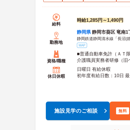
時給1,285円～1,490円
給料
静岡県
静岡市葵区 竜南1丁
静岡鉄道静岡清水線「長沼(静
勤務地
MAP
■普通自動車免許（ＡＴ限
介護職員実務者研修（旧ヘ
資格/職種
修）以上／介護職員初任
日曜日 有給休暇
級）以上／介護職員初任
初年
休日休暇
級）以上 いづれか
施設見学のご相談
無料